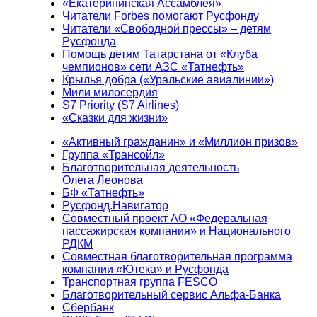
«Екатерининская Ассамблея»
Читатели Forbes помогают Русфонду
Читатели «Свободной прессы» – детям
Русфонда
Помощь детям Татарстана от «Клуба
чемпионов» сети АЗС «Татнефть»
Крылья добра («Уральские авиалинии»)
Мили милосердия
S7 Priority (S7 Airlines)
«Сказки для жизни»
«Активный гражданин» и «Миллион призов»
Группа «Трансойл»
Благотворительная деятельность
Олега Леонова
БФ «Татнефть»
Русфонд.Навигатор
Совместный проект АО «Федеральная
пассажирская компания» и Национального
РДКМ
Совместная благотворительная программа
компании «Ютека» и Русфонда
Транспортная группа FESCO
Благотворительный сервис Альфа-Банка
Сбербанк