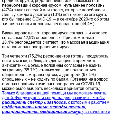
среди их друзей, родственников или знакомых есть
переболевший коронавирусом. Чуть менее половины
(47%) знают соседей или коллег, которые переболели.
Лишь у каждого десятого (13%) нет никого из его круга,
кто бы перенес COVID-19, – в сентябре 2020-го об этом
заявляла почти половина респондентов (44,4%).
Вакцинироваться от коронавируса согласны и «скорее
согласны» 42,5% опрошенных. При этом только
18,4% респондентов считают, что массовая вакцинация
остановит распространение вируса.
Три четверти (75,2%) респондентов готовы продолжать
носить маски, соблюдать дистанцию и применять
антисептики. Больше половины согласны не ездить
за границу (55,7%), столько же – не пользоваться
общественным транспортом, а две трети (67,1%)
опрошенных – не ходить по барам. (Отвечая на вопрос
о мерах профилактики распространения COVID-19,
можно было выбрать несколько вариантов ответа.)
Только благодаря вашей помощи мы помогаем лечить
детей. Фонду нужны и средства для развития – чтобы
расширять спектр диагнозов
, с которыми работаем,
поддерживать новые методы лечения,
распространять медицинские знания
, за качество и