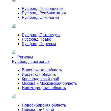
Русфонд.
Позвоночник
Русфонд.
Реабилитация
Русфонд.
Онкология
Русфонд.
Ортопедия
Русфонд.
Право
Русфонд.
Перелом
Регионы
Русфонд в регионах
Воронежская область
Иркутская область
Краснодарский край
Москва и Московская область
Нижегородская область
Новосибирская область
Приморский край