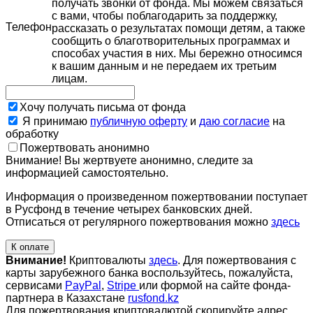
получать звонки от фонда. Мы можем связаться
с вами, чтобы поблагодарить за поддержку,
Телефон
рассказать о результатах помощи детям, а также
сообщить о благотворительных программах и
способах участия в них. Мы бережно относимся
к вашим данным и не передаем их третьим
лицам.
Хочу получать письма от фонда
Я принимаю
публичную оферту
и
даю согласие
на
обработку
Пожертвовать анонимно
Внимание! Вы жертвуете анонимно, следите за
информацией самостоятельно.
Информация о произведенном пожертвовании поступает
в Русфонд в течение четырех банковских дней.
Отписаться от регулярного пожертвования можно
здесь
К оплате
Внимание!
Криптовалюты
здесь
. Для пожертвования с
карты зарубежного банка воспользуйтесь, пожалуйста,
сервисами
PayPal
,
Stripe
или формой на сайте фонда-
партнера в Казахстане
rusfond.kz
Для пожертвования криптовалютой скопируйте адрес