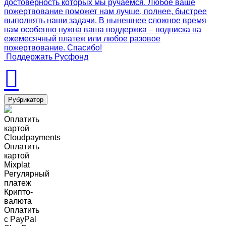
достоверность которых мы ручаемся. Любое ваше
пожертвование поможет нам лучше, полнее, быстрее
выполнять наши задачи. В нынешнее сложное время
нам особенно нужна ваша поддержка – подписка на
ежемесячный платеж или любое разовое
пожертвование. Спасибо!
Поддержать Русфонд
Рубрикатор
Оплатить
картой
Cloudpayments
Оплатить
картой
Mixplat
Регулярный
платеж
Крипто-
валюта
Оплатить
c PayPal