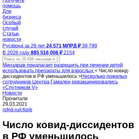
Получить
помощь
Для
бизнеса
Особый
случай
Статьи,
новости
Русфонд за 29 лет
24,571 МЛРД ₽
39 799
В 2026 году
885 516 006 ₽
2154
Минздрав предлагает разрешить при лечении детей
использовать препараты для взрослых
<
Число ковид-
диссидентов в РФ уменьшилось
>
Несколько пожилых
сотрудников Центра Гамалеи ревакцинировались
«Спутником V»
Новости
Прочитали
29.03.2021
rsfnd.ru/c6pib
Число ковид-диссидентов
в РФ уменьшилось