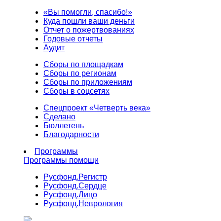
«Вы помогли, спасибо!»
Куда пошли ваши деньги
Отчет о пожертвованиях
Годовые отчеты
Аудит
Сборы по площадкам
Сборы по регионам
Сборы по приложениям
Сборы в соцсетях
Спецпроект «Четверть века»
Сделано
Бюллетень
Благодарности
Программы
Программы помощи
Русфонд.
Регистр
Русфонд.
Сердце
Русфонд.
Лицо
Русфонд.
Неврология