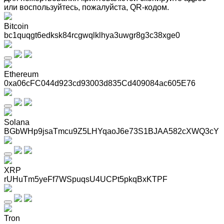
или воспользуйтесь, пожалуйста, QR-кодом
.
Bitcoin
bc1quqgt6edksk84rcgwqlklhya3uwgr8g3c38xge0
Ethereum
0xa06cFC044d923cd93003d835Cd409084ac605E76
Solana
BGbWHp9jsaTmcu9Z5LHYqaoJ6e73S1BJAA582cXWQ3cY
XRP
rUHuTm5yeFf7WSpuqsU4UCPt5pkqBxKTPF
Tron