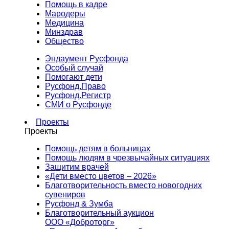
Помощь в кадре
Мародеры
Медицина
Минздрав
Общество
Эндаумент Русфонда
Особый случай
Помогают дети
Русфонд.Право
Русфонд.Регистр
СМИ о Русфонде
Проекты
Проекты
Помощь детям в больницах
Помощь людям в чрезвычайных ситуациях
Защитим врачей
«Дети вместо цветов – 2026»
Благотворительность вместо новогодних
сувениров
Русфонд & Зумба
Благотворительный аукцион
ООО «Доброторг»