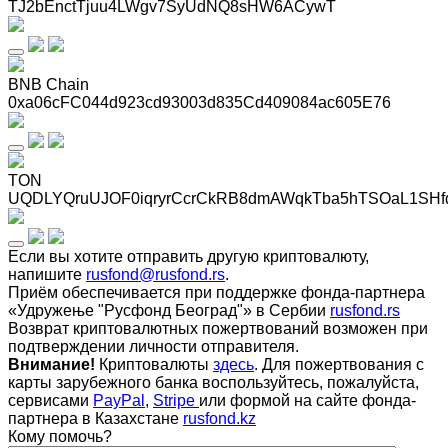
TJ2bEnctTjuu4LWgv7SyUdNQ8sHW6ACywT
BNB Chain
0xa06cFC044d923cd93003d835Cd409084ac605E76
TON
UQDLYQruUJOF0iqryrCcrCkRB8dmAWqkTba5hTSOaL1SHf
Если вы хотите отправить другую криптовалюту,
напишите
rusfond@rusfond.rs
.
Приём обеспечивается при поддержке фонда-партнера
«Удружење "Русфонд Београд"» в Сербии
rusfond.rs
Возврат криптовалютных пожертвований возможен при
подтверждении личности отправителя.
Внимание!
Криптовалюты
здесь
. Для пожертвования с
карты зарубежного банка воспользуйтесь, пожалуйста,
сервисами
PayPal
,
Stripe
или формой на сайте фонда-
партнера в Казахстане
rusfond.kz
Кому помочь?