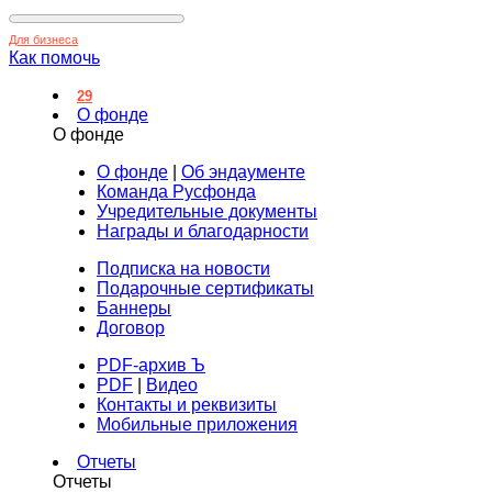
Для бизнеса
Как помочь
29
О фонде
О фонде
О фонде
|
Об эндаументе
Команда Русфонда
Учредительные документы
Награды и благодарности
Подписка на новости
Подарочные сертификаты
Баннеры
Договор
PDF-архив Ъ
PDF
|
Видео
Контакты и реквизиты
Мобильные приложения
Отчеты
Отчеты