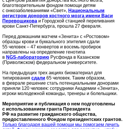
с Центром развития донорства костного мозга,
благотворительным фондом помощи детям
с онкозаболеваниями «Свет»,
Национальным
регистром доноров костного мозга имени Васи
Перевощикова
и Городской станцией переливания
крови Санкт-Петербурга, прошла 27 февраля.
Перед домашним матчем «Зенита» с «Ростовом»
образцы крови и буккального эпителия сдали
55 человек – 47 конвертов и восемь пробирок
направлены на определение генотипа
в
NGS‑лабораторию
Русфонда в Казанском
(Приволжском) федеральном университете.
На предыдущих трех акциях биоматериал для
типирования
сдали
65 человек. Таким образом,
в феврале решение стать потенциальными донорами
приняли 120 человек: сотрудники Академии «Зенита»,
игроки молодежной команды, тренеры и болельщики.
Мероприятие и публикация о нем подготовлены
с использованием гранта Президента
РФ на развитие гражданского общества,
предоставленного Фондом президентских грантов.
Только благодаря вашей помощи мы помогаем лечить