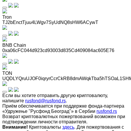
Tron
TJ2bEnctTjuu4LWgv7SyUdNQ8sHW6ACywT
BNB Chain
0xa06cFC044d923cd93003d835Cd409084ac605E76
TON
UQDLYQruUJOF0iqryrCcrCkRB8dmAWqkTba5hTSOaL1SHf
Если вы хотите отправить другую криптовалюту,
напишите
rusfond@rusfond.rs
.
Приём обеспечивается при поддержке фонда-партнера
«Удружење "Русфонд Београд"» в Сербии
rusfond.rs
Возврат криптовалютных пожертвований возможен при
подтверждении личности отправителя.
Внимание!
Криптовалюты
здесь
. Для пожертвования с