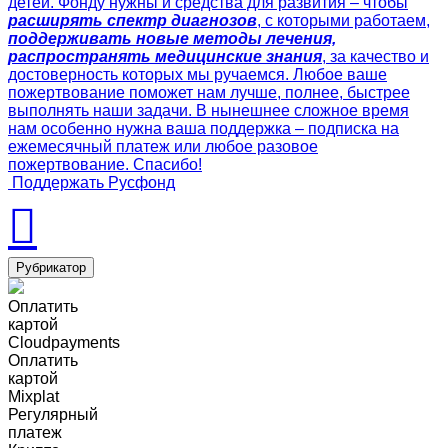
детей. Фонду нужны и средства для развития – чтобы
расширять спектр диагнозов
, с которыми работаем,
поддерживать новые методы лечения,
распространять медицинские знания
, за качество и
достоверность которых мы ручаемся. Любое ваше
пожертвование поможет нам лучше, полнее, быстрее
выполнять наши задачи. В нынешнее сложное время
нам особенно нужна ваша поддержка – подписка на
ежемесячный платеж или любое разовое
пожертвование. Спасибо!
Поддержать Русфонд
Рубрикатор
Оплатить
картой
Cloudpayments
Оплатить
картой
Mixplat
Регулярный
платеж