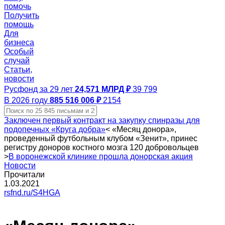
помочь
Получить
помощь
Для
бизнеса
Особый
случай
Статьи,
новости
Русфонд за 29 лет
24,571 МЛРД ₽
39 799
В 2026 году
885 516 006 ₽
2154
Заключен первый контракт на закупку спинразы для
подопечных «Круга добра»
<
«Месяц донора»,
проведенный футбольным клубом «Зенит», принес
регистру доноров костного мозга 120 добровольцев
>
В воронежской клинике прошла донорская акция
Новости
Прочитали
1.03.2021
rsfnd.ru/S4HGA