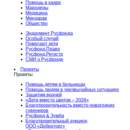
Помощь в кадре
Мародеры
Медицина
Минздрав
Общество
Эндаумент Русфонда
Особый случай
Помогают дети
Русфонд.Право
Русфонд.Регистр
СМИ о Русфонде
Проекты
Проекты
Помощь детям в больницах
Помощь людям в чрезвычайных ситуациях
Защитим врачей
«Дети вместо цветов – 2026»
Благотворительность вместо новогодних
сувениров
Русфонд & Зумба
Благотворительный аукцион
ООО «Доброторг»