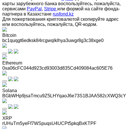
карты зарубежного банка воспользуйтесь, пожалуйста,
сервисами
PayPal
,
Stripe
или формой на сайте фонда-
партнера в Казахстане
rusfond.kz
Для пожертвования криптовалютой скопируйте адрес
или воспользуйтесь, пожалуйста, QR-кодом
.
Bitcoin
bc1quqgt6edksk84rcgwqlklhya3uwgr8g3c38xge0
Ethereum
0xa06cFC044d923cd93003d835Cd409084ac605E76
Solana
BGbWHp9jsaTmcu9Z5LHYqaoJ6e73S1BJAA582cXWQ3cY
XRP
rUHuTm5yeFf7WSpuqsU4UCPt5pkqBxKTPF