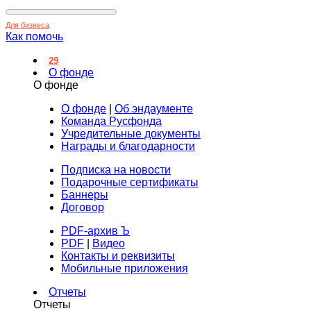
Для бизнеса
Как помочь
29
О фонде
О фонде
О фонде
|
Об эндаументе
Команда Русфонда
Учредительные документы
Награды и благодарности
Подписка на новости
Подарочные сертификаты
Баннеры
Договор
PDF-архив Ъ
PDF
|
Видео
Контакты и реквизиты
Мобильные приложения
Отчеты
Отчеты