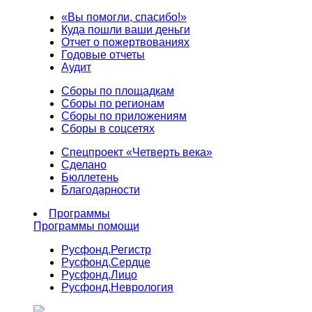
«Вы помогли, спасибо!»
Куда пошли ваши деньги
Отчет о пожертвованиях
Годовые отчеты
Аудит
Сборы по площадкам
Сборы по регионам
Сборы по приложениям
Сборы в соцсетях
Спецпроект «Четверть века»
Сделано
Бюллетень
Благодарности
Программы
Программы помощи
Русфонд.
Регистр
Русфонд.
Сердце
Русфонд.
Лицо
Русфонд.
Неврология