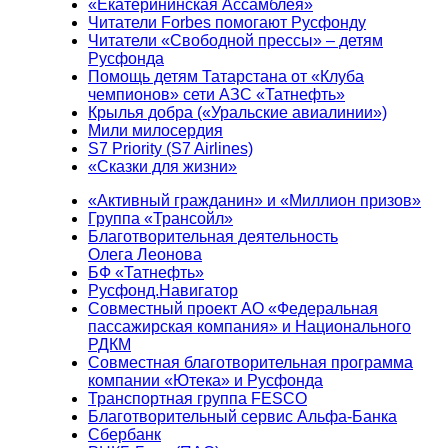
«Екатерининская Ассамблея»
Читатели Forbes помогают Русфонду
Читатели «Свободной прессы» – детям
Русфонда
Помощь детям Татарстана от «Клуба
чемпионов» сети АЗС «Татнефть»
Крылья добра («Уральские авиалинии»)
Мили милосердия
S7 Priority (S7 Airlines)
«Сказки для жизни»
«Активный гражданин» и «Миллион призов»
Группа «Трансойл»
Благотворительная деятельность
Олега Леонова
БФ «Татнефть»
Русфонд.Навигатор
Совместный проект АО «Федеральная
пассажирская компания» и Национального
РДКМ
Совместная благотворительная программа
компании «Ютека» и Русфонда
Транспортная группа FESCO
Благотворительный сервис Альфа-Банка
Сбербанк