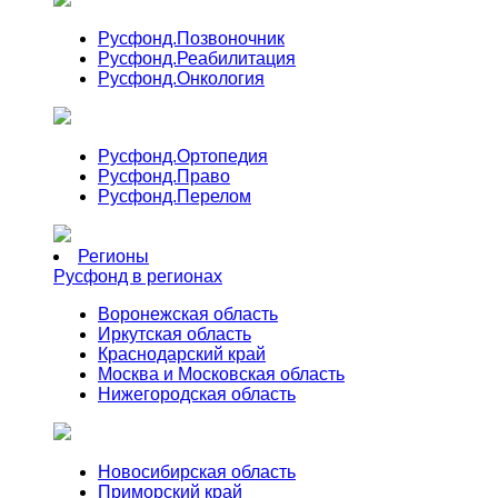
Русфонд.
Позвоночник
Русфонд.
Реабилитация
Русфонд.
Онкология
Русфонд.
Ортопедия
Русфонд.
Право
Русфонд.
Перелом
Регионы
Русфонд в регионах
Воронежская область
Иркутская область
Краснодарский край
Москва и Московская область
Нижегородская область
Новосибирская область
Приморский край