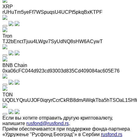
XRP
rUHuTm5yeFf7WSpuqsU4UCPt5pkqBxKTPF
Tron
TJ2bEnctTjuu4LWgv7SyUdNQ8sHW6ACywT
BNB Chain
0xa06cFC044d923cd93003d835Cd409084ac605E76
TON
UQDLYQruUJOF0iqryrCcrCkRB8dmAWqkTba5hTSOaL1SHf
Если вы хотите отправить другую криптовалюту,
напишите
rusfond@rusfond.rs
.
Приём обеспечивается при поддержке фонда-партнера
«Удружење "Русфонд Београд"» в Сербии
rusfond.rs