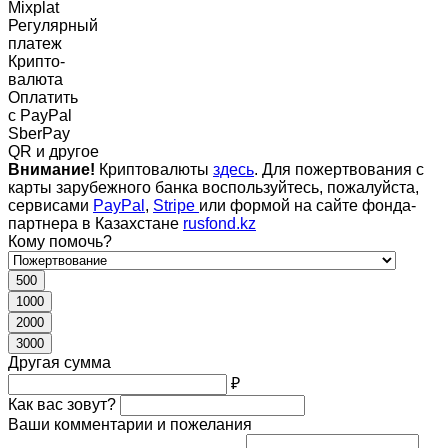
Mixplat
Регулярный
платеж
Крипто-
валюта
Оплатить
c PayPal
SberPay
QR и другое
Внимание!
Криптовалюты
здесь
. Для пожертвования с
карты зарубежного банка воспользуйтесь, пожалуйста,
сервисами
PayPal
,
Stripe
или формой на сайте фонда-
партнера в Казахстане
rusfond.kz
Кому помочь?
500
1000
2000
3000
Другая сумма
₽
Как вас зовут?
Ваши комментарии и пожелания