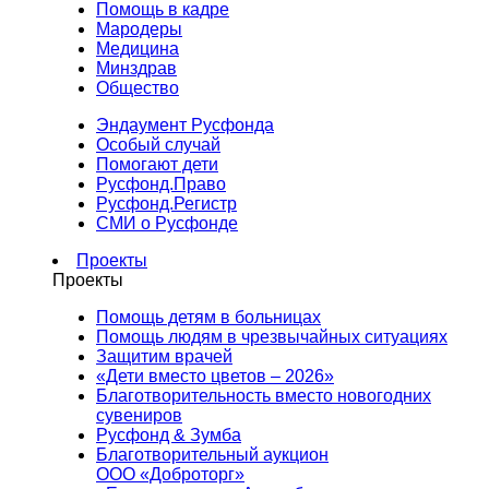
Помощь в кадре
Мародеры
Медицина
Минздрав
Общество
Эндаумент Русфонда
Особый случай
Помогают дети
Русфонд.Право
Русфонд.Регистр
СМИ о Русфонде
Проекты
Проекты
Помощь детям в больницах
Помощь людям в чрезвычайных ситуациях
Защитим врачей
«Дети вместо цветов – 2026»
Благотворительность вместо новогодних
сувениров
Русфонд & Зумба
Благотворительный аукцион
ООО «Доброторг»