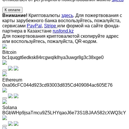
К оплате
Внимание!
Криптовалюты
здесь
. Для пожертвования с
карты зарубежного банка воспользуйтесь, пожалуйста,
сервисами
PayPal
,
Stripe
или формой на сайте фонда-
партнера в Казахстане
rusfond.kz
Для пожертвования криптовалютой скопируйте адрес
или воспользуйтесь, пожалуйста, QR-кодом
.
Bitcoin
bc1quqgt6edksk84rcgwqlklhya3uwgr8g3c38xge0
Ethereum
0xa06cFC044d923cd93003d835Cd409084ac605E76
Solana
BGbWHp9jsaTmcu9Z5LHYqaoJ6e73S1BJAA582cXWQ3cY