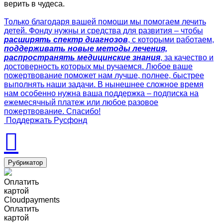
верить в чудеса.
Только благодаря вашей помощи мы помогаем лечить
детей. Фонду нужны и средства для развития – чтобы
расширять спектр диагнозов
, с которыми работаем,
поддерживать новые методы лечения,
распространять медицинские знания
, за качество и
достоверность которых мы ручаемся. Любое ваше
пожертвование поможет нам лучше, полнее, быстрее
выполнять наши задачи. В нынешнее сложное время
нам особенно нужна ваша поддержка – подписка на
ежемесячный платеж или любое разовое
пожертвование. Спасибо!
Поддержать Русфонд
Рубрикатор
Оплатить
картой
Cloudpayments
Оплатить
картой