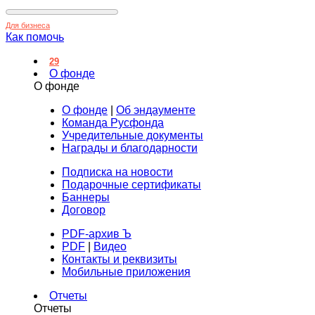
Для бизнеса
Как помочь
29
О фонде
О фонде
О фонде
|
Об эндаументе
Команда Русфонда
Учредительные документы
Награды и благодарности
Подписка на новости
Подарочные сертификаты
Баннеры
Договор
PDF-архив Ъ
PDF
|
Видео
Контакты и реквизиты
Мобильные приложения
Отчеты
Отчеты