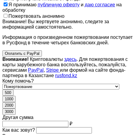
Я принимаю
публичную оферту
и
даю согласие
на
обработку
Пожертвовать анонимно
Внимание! Вы жертвуете анонимно, следите за
информацией самостоятельно.
Информация о произведенном пожертвовании поступает
в Русфонд в течение четырех банковских дней.
Оплатить с PayPal
Внимание!
Криптовалюты
здесь
. Для пожертвования с
карты зарубежного банка воспользуйтесь, пожалуйста,
сервисами
PayPal
,
Stripe
или формой на сайте фонда-
партнера в Казахстане
rusfond.kz
Кому помочь?
500
1000
2000
3000
Другая сумма
₽
Как вас зовут?