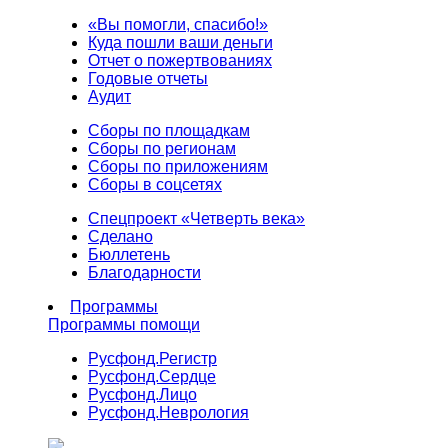
«Вы помогли, спасибо!»
Куда пошли ваши деньги
Отчет о пожертвованиях
Годовые отчеты
Аудит
Сборы по площадкам
Сборы по регионам
Сборы по приложениям
Сборы в соцсетях
Спецпроект «Четверть века»
Сделано
Бюллетень
Благодарности
Программы
Программы помощи
Русфонд.
Регистр
Русфонд.
Сердце
Русфонд.
Лицо
Русфонд.
Неврология