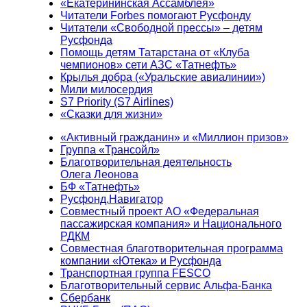
«Екатерининская Ассамблея»
Читатели Forbes помогают Русфонду
Читатели «Свободной прессы» – детям
Русфонда
Помощь детям Татарстана от «Клуба
чемпионов» сети АЗС «Татнефть»
Крылья добра («Уральские авиалинии»)
Мили милосердия
S7 Priority (S7 Airlines)
«Сказки для жизни»
«Активный гражданин» и «Миллион призов»
Группа «Трансойл»
Благотворительная деятельность
Олега Леонова
БФ «Татнефть»
Русфонд.Навигатор
Совместный проект АО «Федеральная
пассажирская компания» и Национального
РДКМ
Совместная благотворительная программа
компании «Ютека» и Русфонда
Транспортная группа FESCO
Благотворительный сервис Альфа-Банка
Сбербанк