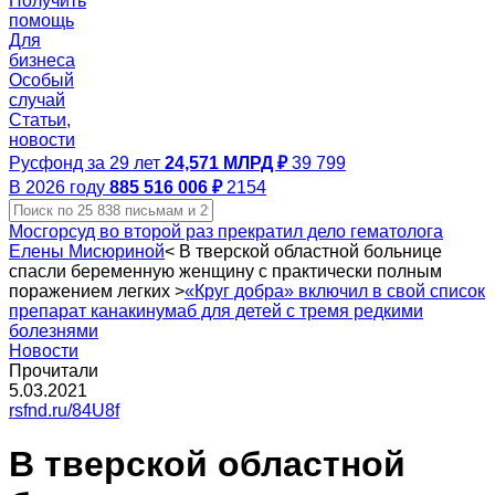
Получить
помощь
Для
бизнеса
Особый
случай
Статьи,
новости
Русфонд за 29 лет
24,571 МЛРД ₽
39 799
В 2026 году
885 516 006 ₽
2154
Мосгорсуд во второй раз прекратил дело гематолога
Елены Мисюриной
<
В тверской областной больнице
спасли беременную женщину с практически полным
поражением легких
>
«Круг добра» включил в свой список
препарат канакинумаб для детей с тремя редкими
болезнями
Новости
Прочитали
5.03.2021
rsfnd.ru/84U8f
В тверской областной