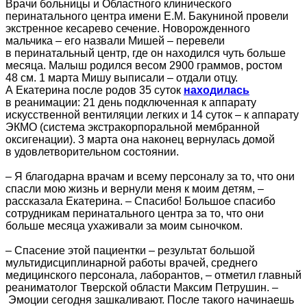
Врачи больницы и Областного клинического
перинатального центра имени Е.М. Бакуниной провели
экстренное кесарево сечение. Новорожденного
мальчика – его назвали Мишей – перевели
в перинатальный центр, где он находился чуть больше
месяца. Малыш родился весом 2900 граммов, ростом
48 см. 1 марта Мишу выписали – отдали отцу.
А Екатерина после родов 35 суток
находилась
в реанимации: 21 день подключенная к аппарату
искусственной вентиляции легких и 14 суток – к аппарату
ЭКМО (система экстракорпоральной мембранной
оксигенации). 3 марта она наконец вернулась домой
в удовлетворительном состоянии.
– Я благодарна врачам и всему персоналу за то, что они
спасли мою жизнь и вернули меня к моим детям, –
рассказала Екатерина. – Спасибо! Большое спасибо
сотрудникам перинатального центра за то, что они
больше месяца ухаживали за моим сыночком.
– Спасение этой пациентки – результат большой
мультидисциплинарной работы врачей, среднего
медицинского персонала, лаборантов, – отметил главный
реаниматолог Тверской области Максим Петрушин. –
Эмоции сегодня зашкаливают. После такого начинаешь