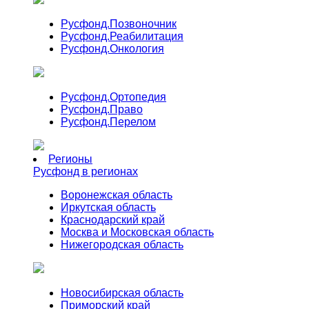
Русфонд.
Позвоночник
Русфонд.
Реабилитация
Русфонд.
Онкология
Русфонд.
Ортопедия
Русфонд.
Право
Русфонд.
Перелом
Регионы
Русфонд в регионах
Воронежская область
Иркутская область
Краснодарский край
Москва и Московская область
Нижегородская область
Новосибирская область
Приморский край