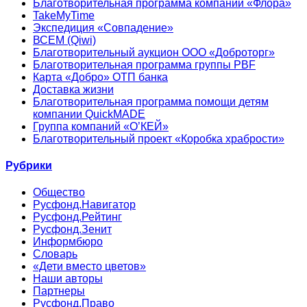
Благотворительная программа компании «Флора»
TakeMyTime
Экспедиция «Совпадение»
ВСЕМ (Qiwi)
Благотворительный аукцион ООО «Доброторг»
Благотворительная программа группы PBF
Карта «Добро» ОТП банка
Доставка жизни
Благотворительная программа помощи детям
компании QuickMADE
Группа компаний «О’КЕЙ»
Благотворительный проект «Коробка храбрости»
Рубрики
Общество
Русфонд.Навигатор
Русфонд.Рейтинг
Русфонд.Зенит
Информбюро
Словарь
«Дети вместо цветов»
Наши авторы
Партнеры
Русфонд.Право