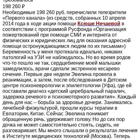
198 260 ₽
Необходимые 198 260 руб. перечислили телезрители
«Первого канала» (из средств, собранных 10 апреля
2014 года в ходе акции помощи
Ксюше Нечаевой
в
соответствии с программой Русфонда «Организация
пожертвований при помощи СМИ и интернета от
физических и юридических лиц для оказания адресной
помощи остронуждающимся людям по их письмам»)
Беременность у меня протекала идеально, никаких
патологий на УЗИ не наблюдалось. Но во время родов
что-то пошло не так, сердцебиение моей малышки
замедлилось, врачи сделали экстренное кесарево
сечение. Первые две недели Эвелина провела в
реанимации, а затем, после обследования в Детском
центре психоневрологии и эпилептологии (Уфа), где ей
поставили диагноз «детский церебральный паралич,
задержка речевого и психомоторного развития». Каждый
день для нас – борьба за здоровье дочери. Занимались
лечебной физкультурой, прошли курсы терапии в
Евпатории, Китае. Сейчас Эвелина понимает
обращенную речь, удерживает голову. Но до сих пор
дочка не может самостоятельно стоять, сидеть, не
разговаривает. Мы много слышали о результатах лечения
в Институте медицинских технологий (Москва). Теперь