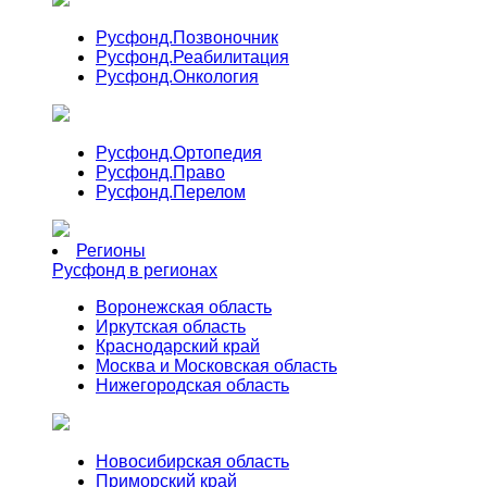
Русфонд.
Позвоночник
Русфонд.
Реабилитация
Русфонд.
Онкология
Русфонд.
Ортопедия
Русфонд.
Право
Русфонд.
Перелом
Регионы
Русфонд в регионах
Воронежская область
Иркутская область
Краснодарский край
Москва и Московская область
Нижегородская область
Новосибирская область
Приморский край