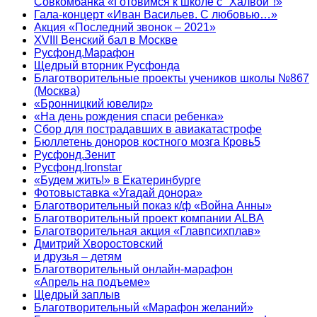
Совкомбанка «Готовимся к школе с "Халвой"!»
Гала-концерт «Иван Васильев. С любовью…»
Акция «Последний звонок – 2021»
XVIII Венский бал в Москве
Русфонд.Марафон
Щедрый вторник Русфонда
Благотворительные проекты учеников школы №867
(Москва)
«Бронницкий ювелир»
«На день рождения спаси ребенка»
Сбор для пострадавших в авиакатастрофе
Бюллетень доноров костного мозга Кровь5
Русфонд.Зенит
Русфонд.Ironstar
«Будем жить!» в Екатеринбурге
Фотовыставка «Угадай донора»
Благотворительный показ к/ф «Война Анны»
Благотворительный проект компании ALBA
Благотворительная акция «Главпсихплав»
Дмитрий Хворостовский
и друзья – детям
Благотворительный онлайн‑марафон
«Апрель на подъеме»
Щедрый заплыв
Благотворительный «Марафон желаний»