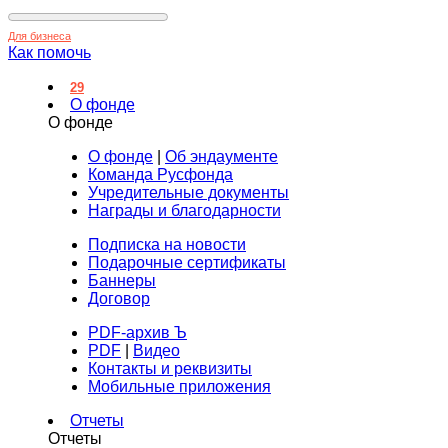
Для бизнеса
Как помочь
29
О фонде
О фонде
О фонде
|
Об эндаументе
Команда Русфонда
Учредительные документы
Награды и благодарности
Подписка на новости
Подарочные сертификаты
Баннеры
Договор
PDF-архив Ъ
PDF
|
Видео
Контакты и реквизиты
Мобильные приложения
Отчеты
Отчеты