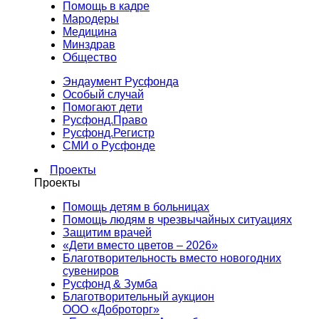
Помощь в кадре
Мародеры
Медицина
Минздрав
Общество
Эндаумент Русфонда
Особый случай
Помогают дети
Русфонд.Право
Русфонд.Регистр
СМИ о Русфонде
Проекты
Проекты
Помощь детям в больницах
Помощь людям в чрезвычайных ситуациях
Защитим врачей
«Дети вместо цветов – 2026»
Благотворительность вместо новогодних
сувениров
Русфонд & Зумба
Благотворительный аукцион
ООО «Доброторг»