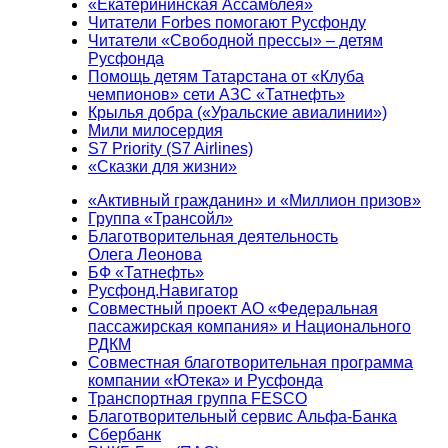
«Екатерининская Ассамблея»
Читатели Forbes помогают Русфонду
Читатели «Свободной прессы» – детям
Русфонда
Помощь детям Татарстана от «Клуба
чемпионов» сети АЗС «Татнефть»
Крылья добра («Уральские авиалинии»)
Мили милосердия
S7 Priority (S7 Airlines)
«Сказки для жизни»
«Активный гражданин» и «Миллион призов»
Группа «Трансойл»
Благотворительная деятельность
Олега Леонова
БФ «Татнефть»
Русфонд.Навигатор
Совместный проект АО «Федеральная
пассажирская компания» и Национального
РДКМ
Совместная благотворительная программа
компании «Ютека» и Русфонда
Транспортная группа FESCO
Благотворительный сервис Альфа-Банка
Сбербанк