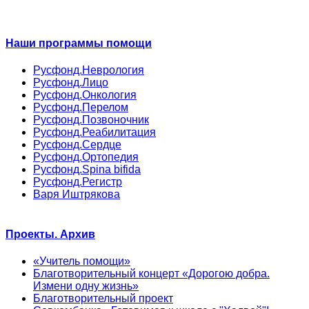
Наши программы помощи
Русфонд.Неврология
Русфонд.Лицо
Русфонд.Онкология
Русфонд.Перелом
Русфонд.Позвоночник
Русфонд.Реабилитация
Русфонд.Сердце
Русфонд.Ортопедия
Русфонд.Spina bifida
Русфонд.Регистр
Варя Иштрякова
Проекты. Архив
«Учитель помощи»
Благотворительный концерт «Дорогою добра.
Измени одну жизнь»
Благотворительный проект