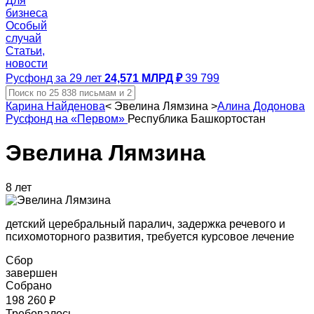
Для
бизнеса
Особый
случай
Статьи,
новости
Русфонд за 29 лет
24,571 МЛРД ₽
39 799
Карина Найденова
<
Эвелина Лямзина
>
Алина Додонова
Русфонд на «Первом»
Республика Башкортостан
Эвелина Лямзина
8 лет
детский церебральный паралич, задержка речевого и
психомоторного развития, требуется курсовое лечение
Сбор
завершен
Собрано
198 260 ₽
Требовалось