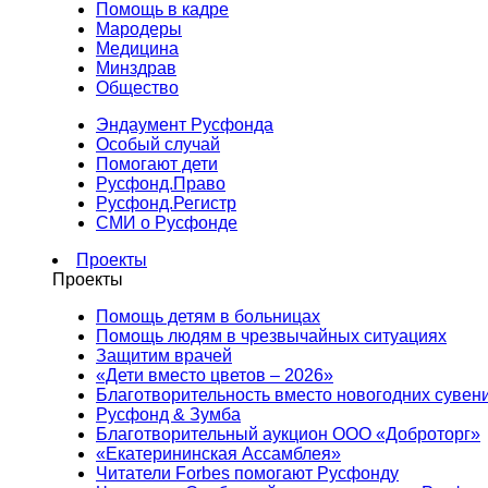
Помощь в кадре
Мародеры
Медицина
Минздрав
Общество
Эндаумент Русфонда
Особый случай
Помогают дети
Русфонд.Право
Русфонд.Регистр
СМИ о Русфонде
Проекты
Проекты
Помощь детям в больницах
Помощь людям в чрезвычайных ситуациях
Защитим врачей
«Дети вместо цветов – 2026»
Благотворительность вместо новогодних сувен
Русфонд & Зумба
Благотворительный аукцион ООО «Доброторг»
«Екатерининская Ассамблея»
Читатели Forbes помогают Русфонду