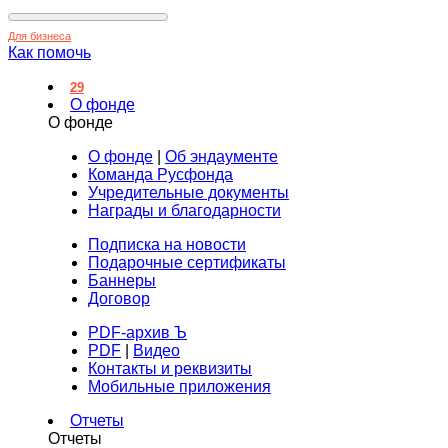
Для бизнеса
Как помочь
29
О фонде
О фонде
О фонде
|
Об эндаументе
Команда Русфонда
Учредительные документы
Награды и благодарности
Подписка на новости
Подарочные сертификаты
Баннеры
Договор
PDF-архив Ъ
PDF
|
Видео
Контакты и реквизиты
Мобильные приложения
Отчеты
Отчеты