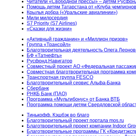
Читатели «Свободной прессы» – детям Русфон
Помощь детям Татарстана от «Клуба чемпионо
Крылья добра («Уральские авиалинии»)
Мили милосердия
S7 Priority (S7 Airlines)
«Сказки для жизни»
«Активный гражданин» и «Миллион призов»
Группа «Трансойл»
Благотворительная деятельность Олега Леонов
БФ «Татнефть»
Русфонд.Навигатор
Совместный проект АО «Федеральная пассажи
Совместная благотворительная программа ком
Транспортная группа FESCO
Благотворительный сервис Альфа-Банка
Сбербанк
РНКБ Банк (ПАО)
Программа «Мультибонус» от Банка ВТБ
Программа помощи детям Свердловской област
Тинькофф. Кэшбэк во благо
Благотворительный проект портала mos.ru
Благотворительный проект компании Indoor Gro
Благотворительные программы ГК «Кредитэксп