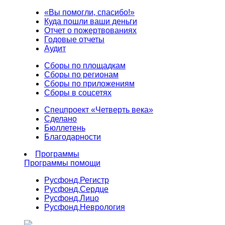
«Вы помогли, спасибо!»
Куда пошли ваши деньги
Отчет о пожертвованиях
Годовые отчеты
Аудит
Сборы по площадкам
Сборы по регионам
Сборы по приложениям
Сборы в соцсетях
Спецпроект «Четверть века»
Сделано
Бюллетень
Благодарности
Программы
Программы помощи
Русфонд.
Регистр
Русфонд.
Сердце
Русфонд.
Лицо
Русфонд.
Неврология