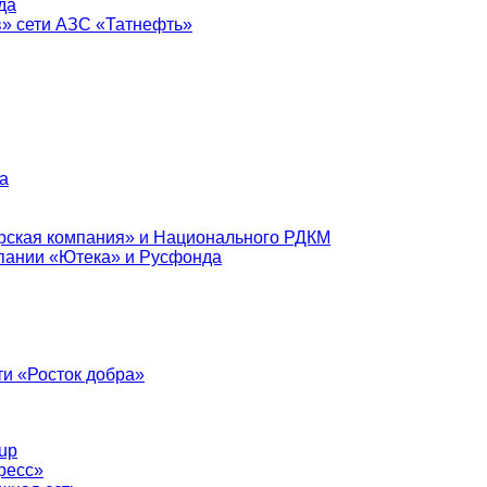
да
в» сети АЗС «Татнефть»
а
рская компания» и Национального РДКМ
пании «Ютека» и Русфонда
и «Росток добра»
up
ресс»