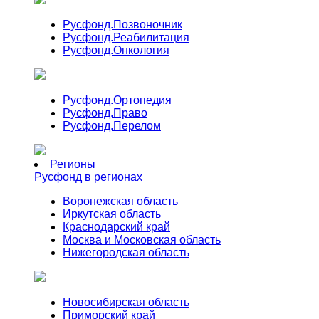
Русфонд.
Позвоночник
Русфонд.
Реабилитация
Русфонд.
Онкология
Русфонд.
Ортопедия
Русфонд.
Право
Русфонд.
Перелом
Регионы
Русфонд в регионах
Воронежская область
Иркутская область
Краснодарский край
Москва и Московская область
Нижегородская область
Новосибирская область
Приморский край