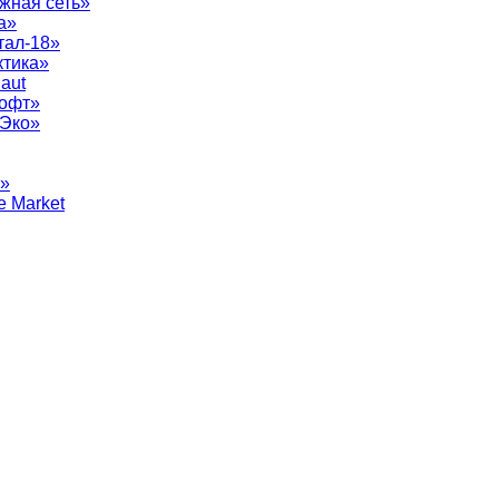
жная сеть»
а»
тал-18»
ктика»
aut
софт»
рЭко»
т»
e Market