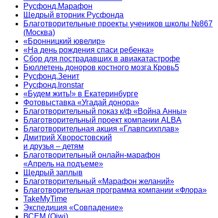
Русфонд.Марафон
Щедрый вторник Русфонда
Благотворительные проекты учеников школы №867
(Москва)
«Бронницкий ювелир»
«На день рождения спаси ребенка»
Сбор для пострадавших в авиакатастрофе
Бюллетень доноров костного мозга Кровь5
Русфонд.Зенит
Русфонд.Ironstar
«Будем жить!» в Екатеринбурге
Фотовыставка «Угадай донора»
Благотворительный показ к/ф «Война Анны»
Благотворительный проект компании ALBA
Благотворительная акция «Главпсихплав»
Дмитрий Хворостовский
и друзья – детям
Благотворительный онлайн‑марафон
«Апрель на подъеме»
Щедрый заплыв
Благотворительный «Марафон желаний»
Благотворительная программа компании «Флора»
TakeMyTime
Экспедиция «Совпадение»
ВСЕМ (Qiwi)