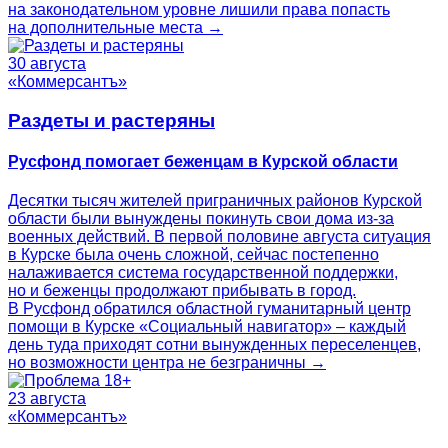
на законодательном уровне лишили права попасть
на дополнительные места →
30 августа
«Коммерсантъ»
Раздеты и растеряны
Русфонд помогает беженцам в Курской области
Десятки тысяч жителей приграничных районов Курской
области были вынуждены покинуть свои дома из-за
военных действий. В первой половине августа ситуация
в Курске была очень сложной, сейчас постепенно
налаживается система государственной поддержки,
но и беженцы продолжают прибывать в город.
В Русфонд обратился областной гуманитарный центр
помощи в Курске «Социальный навигатор» – каждый
день туда приходят сотни вынужденных переселенцев,
но возможности центра не безграничны →
23 августа
«Коммерсантъ»