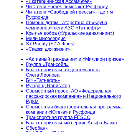
«Екатерининская Ассамблея»
Читатели Forbes помогают Русфонду
Читатели «Свободной прессы» – детям
Русфонда
Помощь детям Татарстана от «Клуба
чемпионов» сети АЗС «Татнефть»
Крылья добра («Уральские авиалинии»)
Мили милосердия
S7 Priority (S7 Airlines)
«Сказки для жизни»
«Активный гражданин» и «Миллион призов»
Группа «Трансойл»
Благотворительная деятельность
Олега Леонова
БФ «Татнефть»
Русфонд.Навигатор
Совместный проект АО «Федеральная
пассажирская компания» и Национального
РДКМ
Совместная благотворительная программа
компании «Ютека» и Русфонда
Транспортная группа FESCO
Благотворительный сервис Альфа-Банка
Сбербанк