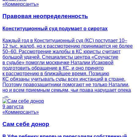
«Коммерсантъ»
Правовая неопределенность
Конституционный суд подумает о сиротах
Каждый год в Конституционный суд (КС) поступает 10–
12 тыс. жалоб, но к рассмотрению принимается не более
50–60. Рассмотрение жалобы в КС юристы считают
большой удачей. Специалисты центра «Соучастие
в судьбе» помогли москвичке Наталии Исаковой
подготовить обращение в КС, и оно принято
к рассмотрению в ближайшее время. Позицию
КС обязаны учитывать суды всех инстанций в стране.
Поэтому правозащитники помогают не только Наталии,
но и всем приемным семьям, чьи права нарушает опека
→
9 августа
«Коммерсантъ»
Сам себе донор
В Уфе ребенку впервые пересадили собственный