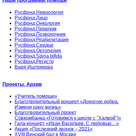
Наши программы помощи
Русфонд.Неврология
Русфонд.Лицо
Русфонд.Онкология
Русфонд.Перелом
Русфонд.Позвоночник
Русфонд.Реабилитация
Русфонд.Сердце
Русфонд.Ортопедия
Русфонд.Spina bifida
Русфонд.Регистр
Варя Иштрякова
Проекты. Архив
«Учитель помощи»
Благотворительный концерт «Дорогою добра.
Измени одну жизнь»
Благотворительный проект
Совкомбанка «Готовимся к школе с "Халвой"!»
Гала-концерт «Иван Васильев. С любовью…»
Акция «Последний звонок – 2021»
XVIII Венский бал в Москве