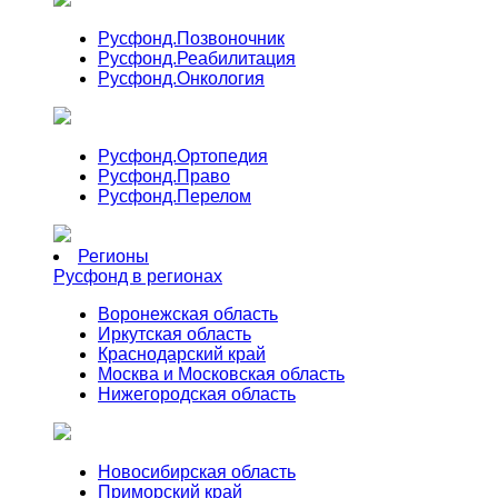
Русфонд.
Позвоночник
Русфонд.
Реабилитация
Русфонд.
Онкология
Русфонд.
Ортопедия
Русфонд.
Право
Русфонд.
Перелом
Регионы
Русфонд в регионах
Воронежская область
Иркутская область
Краснодарский край
Москва и Московская область
Нижегородская область
Новосибирская область
Приморский край