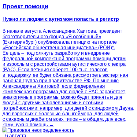
Проект помощи
Нужно ли людям с аутизмом попасть в регистр
В начале августа Александрина Хаитова, президент
благотворительного фонда «Я особенный»
(Екатеринбург) опубликовала петицию на портале
«Российская общественная инициатива» (РОИ)*.
Ее цель – подтолкнуть разработку и внедрение
федеральной комплексной программы помощи детям
и взрослым с расстройствами аутистического спектра
(РАС). Если петиция соберет 100 тыс. голосов
в поддержку, ее будет обязана рассмотреть экспертная
рабочая группа при правительстве РФ. По мнению
Александрины Хаитовой, если федеральная
комплексная программа для людей с РАС заработает,
аналогичные программы можно будет принять и для
людей с другими заболеваниями и особыми
потребностями: например, для детей с синдромом Дауна,
для взрослых с болезнью Альцгеймера, для людей
с сахарным диабетом всех типов – в общем, для всех,
кому нужна помощь →
16 августа