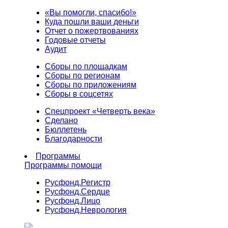
«Вы помогли, спасибо!»
Куда пошли ваши деньги
Отчет о пожертвованиях
Годовые отчеты
Аудит
Сборы по площадкам
Сборы по регионам
Сборы по приложениям
Сборы в соцсетях
Спецпроект «Четверть века»
Сделано
Бюллетень
Благодарности
Программы
Программы помощи
Русфонд.
Регистр
Русфонд.
Сердце
Русфонд.
Лицо
Русфонд.
Неврология