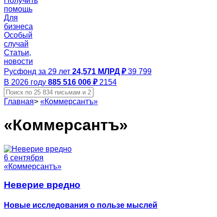
Получить
помощь
Для
бизнеса
Особый
случай
Статьи,
новости
Русфонд за 29 лет
24,571 МЛРД ₽
39 799
В 2026 году
885 516 006 ₽
2154
Главная
>
«Коммерсантъ»
«Коммерсантъ»
6 сентября
«Коммерсантъ»
Неверие вредно
Новые исследования о пользе мыслей