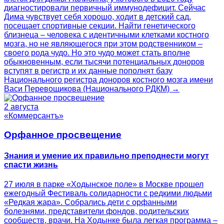
диагностировали первичный иммунодефицит. Сейчас
Дима чувствует себя хорошо, ходит в детский сад,
посещает спортивные секции. Найти генетического
близнеца – человека с идентичными клетками костного
мозга, но не являющегося при этом родственником –
своего рода чудо. Но это чудо может стать вполне
обыкновенным, если тысячи потенциальных доноров
вступят в регистр и их данные пополнят базу
Национального регистра доноров костного мозга имени
Васи Перевощикова (Национального РДКМ) →
2 августа
«Коммерсантъ»
Орфанное просвещение
Знания и умение их правильно преподнести могут
спасти жизнь
27 июля в парке «Ходынское поле» в Москве прошел
ежегодный Фестиваль солидарности с редкими людьми
«Редкая жара». Собрались дети с орфанными
болезнями, представители фондов, родительских
сообществ, врачи. На Ходынке была легкая программа –