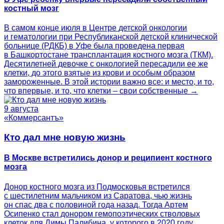
костный мозг
В самом конце июля в Центре детской онкологии
и гематологии при Республиканской детской клинической
больнице (РДКБ) в Уфе была проведена первая
в Башкортостане трансплантация костного мозга (ТКМ).
Десятилетней девочке с онкологией пересадили ее же
клетки, до этого взятые из крови и особым образом
замороженные. В этой истории важно все: и место, и то,
что впервые, и то, что клетки – свои собственные →
9 августа
«Коммерсантъ»
Кто дал мне новую жизнь
В Москве встретились донор и реципиент костного
мозга
Донор костного мозга из Подмосковья встретился
с шестилетним мальчиком из Саратова, чью жизнь
он спас два с половиной года назад. Тогда Артем
Осипенко стал донором гемопоэтических стволовых
клеток для Димы Палибина, у которого в 2020 году