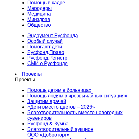
Помощь в кадре
Мародеры
Медицина
Минздрав
Общество
Эндаумент Русфонда
Особый случай
Помогают дети
Русфонд.Право
Русфонд.Регистр
СМИ о Русфонде
Проекты
Проекты
Помощь детям в больницах
Помощь людям в чрезвычайных ситуациях
Защитим врачей
«Дети вместо цветов – 2026»
Благотворительность вместо новогодних
сувениров
Русфонд & Зумба
Благотворительный аукцион
ООО «Доброторг»