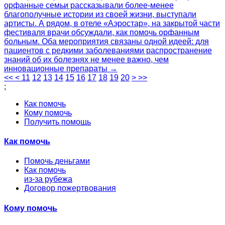
орфанные семьи рассказывали более-менее
благополучные истории из своей жизни, выступали
артисты. А рядом, в отеле «Аэростар», на закрытой части
фестиваля врачи обсуждали, как помочь орфанным
больным. Оба мероприятия связаны одной идеей: для
пациентов с редкими заболеваниями распространение
знаний об их болезнях не менее важно, чем
инновационные препараты →
<<
<
11
12
13
14
15
16
17
18
19
20
>
>>
;
Как помочь
Кому помочь
Получить помощь
Как помочь
Помочь деньгами
Как помочь
из-за рубежа
Договор пожертвования
Кому помочь