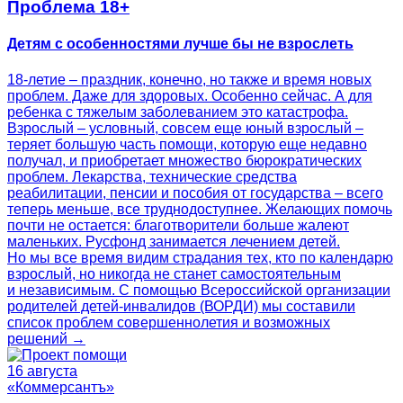
Проблема 18+
Детям с особенностями лучше бы не взрослеть
18-летие – праздник, конечно, но также и время новых
проблем. Даже для здоровых. Особенно сейчас. А для
ребенка с тяжелым заболеванием это катастрофа.
Взрослый – условный, совсем еще юный взрослый –
теряет большую часть помощи, которую еще недавно
получал, и приобретает множество бюрократических
проблем. Лекарства, технические средства
реабилитации, пенсии и пособия от государства – всего
теперь меньше, все труднодоступнее. Желающих помочь
почти не остается: благотворители больше жалеют
маленьких. Русфонд занимается лечением детей.
Но мы все время видим страдания тех, кто по календарю
взрослый, но никогда не станет самостоятельным
и независимым. С помощью Всероссийской организации
родителей детей‑инвалидов (ВОРДИ) мы составили
список проблем совершеннолетия и возможных
решений →
16 августа
«Коммерсантъ»