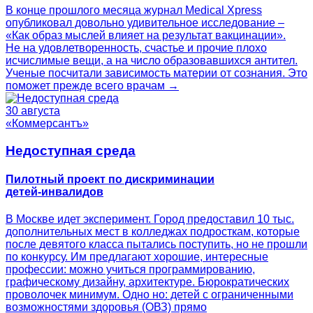
В конце прошлого месяца журнал Medical Xpress
опубликовал довольно удивительное исследование –
«Как образ мыслей влияет на результат вакцинации».
Не на удовлетворенность, счастье и прочие плохо
исчислимые вещи, а на число образовавшихся антител.
Ученые посчитали зависимость материи от сознания. Это
поможет прежде всего врачам →
30 августа
«Коммерсантъ»
Недоступная среда
Пилотный проект по дискриминации
детей‑инвалидов
В Москве идет эксперимент. Город предоставил 10 тыс.
дополнительных мест в колледжах подросткам, которые
после девятого класса пытались поступить, но не прошли
по конкурсу. Им предлагают хорошие, интересные
профессии: можно учиться программированию,
графическому дизайну, архитектуре. Бюрократических
проволочек минимум. Одно но: детей с ограниченными
возможностями здоровья (ОВЗ) прямо