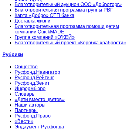
Благотворительный аукцион ООО «Доброторг»
Благотворительная программа группы PBF
Карта «Добро» ОТП банка
Доставка жизни
Благотворительная программа помощи детям
компании QuickMADE
Группа компаний «О’КЕЙ»
Благотворительный проект «Коробка храбрости»
Рубрики
Общество
Русфонд.Навигатор
Русфонд.Рейтинг
Русфонд.Зенит
Информбюро
Словарь
«Дети вместо цветов»
Наши авторы
Партнеры
Русфонд.Право
«Вести»
Эндаумент Русфонда