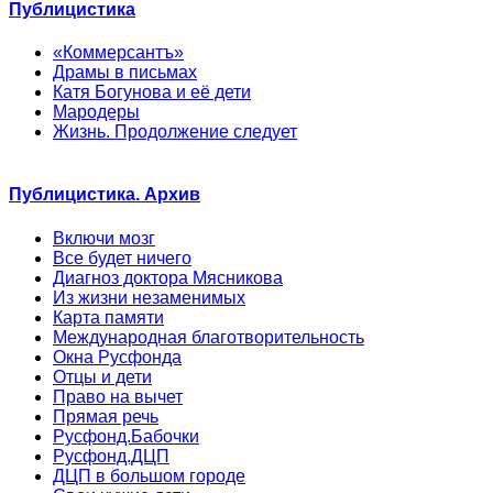
Публицистика
«Коммерсантъ»
Драмы в письмах
Катя Богунова и её дети
Мародеры
Жизнь. Продолжение следует
Публицистика. Архив
Включи мозг
Все будет ничего
Диагноз доктора Мясникова
Из жизни незаменимых
Карта памяти
Международная благотворительность
Окна Русфонда
Отцы и дети
Право на вычет
Прямая речь
Русфонд.Бабочки
Русфонд.ДЦП
ДЦП в большом городе