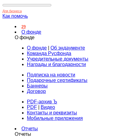
Для бизнеса
Как помочь
29
О фонде
О фонде
О фонде
|
Об эндаументе
Команда Русфонда
Учредительные документы
Награды и благодарности
Подписка на новости
Подарочные сертификаты
Баннеры
Договор
PDF-архив Ъ
PDF
|
Видео
Контакты и реквизиты
Мобильные приложения
Отчеты
Отчеты