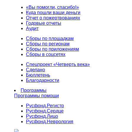
«Вы помогли, спасибо!»
Куда пошли ваши деньги
Отчет о пожертвованиях
Годовые отчеты
Аудит
Сборы по площадкам
Сборы по регионам
Сборы по приложениям
Сборы в соцсетях
Спецпроект «Четверть века»
Сделано
Бюллетень
Благодарности
Программы
Программы помощи
Русфонд.
Регистр
Русфонд.
Сердце
Русфонд.
Лицо
Русфонд.
Неврология