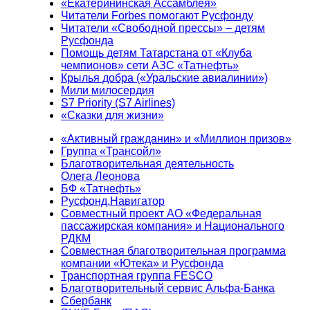
«Екатерининская Ассамблея»
Читатели Forbes помогают Русфонду
Читатели «Свободной прессы» – детям
Русфонда
Помощь детям Татарстана от «Клуба
чемпионов» сети АЗС «Татнефть»
Крылья добра («Уральские авиалинии»)
Мили милосердия
S7 Priority (S7 Airlines)
«Сказки для жизни»
«Активный гражданин» и «Миллион призов»
Группа «Трансойл»
Благотворительная деятельность
Олега Леонова
БФ «Татнефть»
Русфонд.Навигатор
Совместный проект АО «Федеральная
пассажирская компания» и Национального
РДКМ
Совместная благотворительная программа
компании «Ютека» и Русфонда
Транспортная группа FESCO
Благотворительный сервис Альфа-Банка
Сбербанк