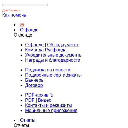
Для бизнеса
Как помочь
29
О фонде
О фонде
О фонде
|
Об эндаументе
Команда Русфонда
Учредительные документы
Награды и благодарности
Подписка на новости
Подарочные сертификаты
Баннеры
Договор
PDF-архив Ъ
PDF
|
Видео
Контакты и реквизиты
Мобильные приложения
Отчеты
Отчеты