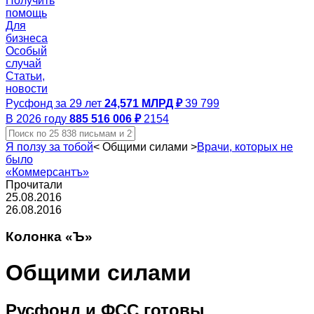
Получить
помощь
Для
бизнеса
Особый
случай
Статьи,
новости
Русфонд за 29 лет
24,571 МЛРД ₽
39 799
В 2026 году
885 516 006 ₽
2154
Я ползу за тобой
<
Общими силами
>
Врачи, которых не
было
«Коммерсантъ»
Прочитали
25.08.2016
26.08.2016
Колонка «Ъ»
Общими силами
Русфонд и ФСС готовы