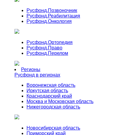
Русфонд.
Позвоночник
Русфонд.
Реабилитация
Русфонд.
Онкология
Русфонд.
Ортопедия
Русфонд.
Право
Русфонд.
Перелом
Регионы
Русфонд в регионах
Воронежская область
Иркутская область
Краснодарский край
Москва и Московская область
Нижегородская область
Новосибирская область
Приморский край