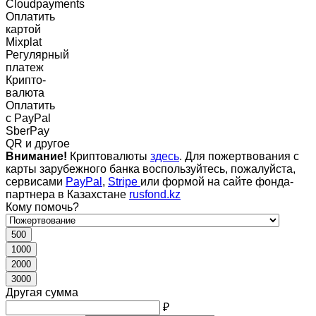
Cloudpayments
Оплатить
картой
Mixplat
Регулярный
платеж
Крипто-
валюта
Оплатить
c PayPal
SberPay
QR и другое
Внимание!
Криптовалюты
здесь
. Для пожертвования с
карты зарубежного банка воспользуйтесь, пожалуйста,
сервисами
PayPal
,
Stripe
или формой на сайте фонда-
партнера в Казахстане
rusfond.kz
Кому помочь?
500
1000
2000
3000
Другая сумма
₽