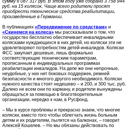
сумму 6 087 317 руб. В этом году уже собрано 3 758 944
руб. на 15 колясок. Чаще всего родители просят
приобрести технические средства реабилитации,
произведенные в Германии.
В публикациях
«Передвижение по средствам»
и
«Скинемся на колеса»
мы рассказывали о том, что
государство бесплатно обеспечивает инвалидными
колясками нуждающихся в них детей, но коляски эти не
удовлетворяют потребностям детей-инвалидов. Коляски
ФСС закупает дешевые, лишь формально
соответствующие техническим параметрам,
прописанным в индивидуальных программах
реабилитации инвалидов. На деле же они непрочные,
неудобные, у них нет боковых поддержек, ремней
безопасности и многого другого необходимого. Коляски
нужного качества стоят недешево – и 200, и 300 тыс. руб.
Далеко не всем они по карману, и родители вынуждены
обращаться за помощью в благотворительные
организации, нередко к нам, в Русфонд.
– Мы в курсе проблемы и прекрасно знаем, что многие
коляски, вместо того чтобы облегчать жизнь больным
детям и их родителям, пылятся на балконах, – говорит
Алексей Кошелев. – Но мы обязаны действовать по