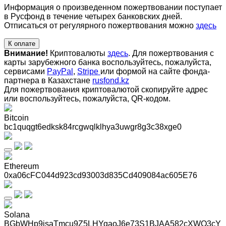
Информация о произведенном пожертвовании поступает
в Русфонд в течение четырех банковских дней.
Отписаться от регулярного пожертвования можно
здесь
К оплате
Внимание!
Криптовалюты
здесь
. Для пожертвования с
карты зарубежного банка воспользуйтесь, пожалуйста,
сервисами
PayPal
,
Stripe
или формой на сайте фонда-
партнера в Казахстане
rusfond.kz
Для пожертвования криптовалютой скопируйте адрес
или воспользуйтесь, пожалуйста, QR-кодом
.
Bitcoin
bc1quqgt6edksk84rcgwqlklhya3uwgr8g3c38xge0
Ethereum
0xa06cFC044d923cd93003d835Cd409084ac605E76
Solana
BGbWHp9jsaTmcu9Z5LHYqaoJ6e73S1BJAA582cXWQ3cY