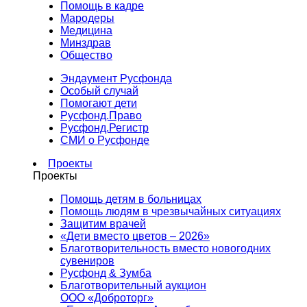
Помощь в кадре
Мародеры
Медицина
Минздрав
Общество
Эндаумент Русфонда
Особый случай
Помогают дети
Русфонд.Право
Русфонд.Регистр
СМИ о Русфонде
Проекты
Проекты
Помощь детям в больницах
Помощь людям в чрезвычайных ситуациях
Защитим врачей
«Дети вместо цветов – 2026»
Благотворительность вместо новогодних
сувениров
Русфонд & Зумба
Благотворительный аукцион
ООО «Доброторг»