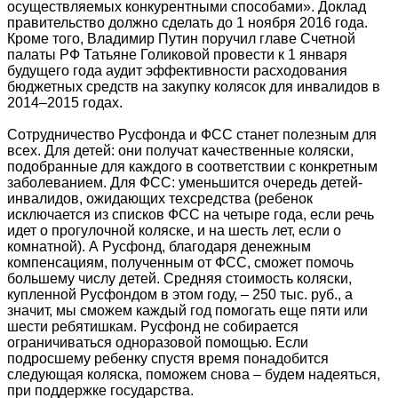
осуществляемых конкурентными способами». Доклад
правительство должно сделать до 1 ноября 2016 года.
Кроме того, Владимир Путин поручил главе Счетной
палаты РФ Татьяне Голиковой провести к 1 января
будущего года аудит эффективности расходования
бюджетных средств на закупку колясок для инвалидов в
2014–2015 годах.
Сотрудничество Русфонда и ФСС станет полезным для
всех. Для детей: они получат качественные коляски,
подобранные для каждого в соответствии с конкретным
заболеванием. Для ФСС: уменьшится очередь детей-
инвалидов, ожидающих техсредства (ребенок
исключается из списков ФСС на четыре года, если речь
идет о прогулочной коляске, и на шесть лет, если о
комнатной). А Русфонд, благодаря денежным
компенсациям, полученным от ФСС, сможет помочь
большему числу детей. Средняя стоимость коляски,
купленной Русфондом в этом году, – 250 тыс. руб., а
значит, мы сможем каждый год помогать еще пяти или
шести ребятишкам. Русфонд не собирается
ограничиваться одноразовой помощью. Если
подросшему ребенку спустя время понадобится
следующая коляска, поможем снова – будем надеяться,
при поддержке государства.