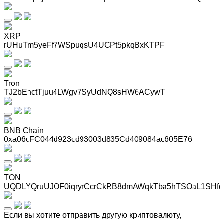
XRP
rUHuTm5yeFf7WSpuqsU4UCPt5pkqBxKTPF
Tron
TJ2bEnctTjuu4LWgv7SyUdNQ8sHW6ACywT
BNB Chain
0xa06cFC044d923cd93003d835Cd409084ac605E76
TON
UQDLYQruUJOF0iqryrCcrCkRB8dmAWqkTba5hTSOaL1SHf
Если вы хотите отправить другую криптовалюту,