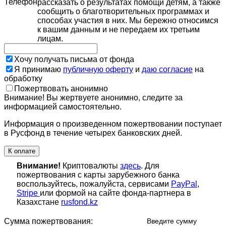
Телефон
рассказать о результатах помощи детям, а также
сообщить о благотворительных программах и
способах участия в них. Мы бережно относимся
к вашим данным и не передаем их третьим
лицам.
Хочу получать письма от фонда
Я принимаю
публичную оферту
и
даю согласие
на
обработку
Пожертвовать анонимно
Внимание! Вы жертвуете анонимно, следите за
информацией самостоятельно.
Информация о произведенном пожертвовании поступает
в Русфонд в течение четырех банковских дней.
К оплате
Внимание!
Криптовалюты
здесь
. Для
пожертвования с карты зарубежного банка
воспользуйтесь, пожалуйста, сервисами
PayPal
,
Stripe
или формой на сайте фонда-партнера в
Казахстане
rusfond.kz
Сумма пожертвования:
Введите сумму