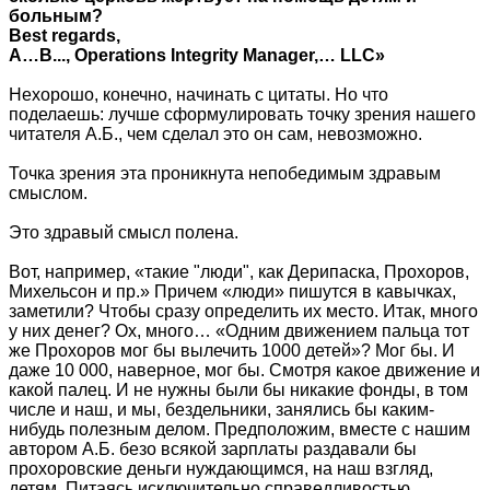
больным?
Best regards,
A…В..., Operations Integrity Manager,… LLС»
Нехорошо, конечно, начинать с цитаты. Но что
поделаешь: лучше сформулировать точку зрения нашего
читателя А.Б., чем сделал это он сам, невозможно.
Точка зрения эта проникнута непобедимым здравым
смыслом.
Это здравый смысл полена.
Вот, например, «такие "люди", как Дерипаска, Прохоров,
Михельсон и пр.» Причем «люди» пишутся в кавычках,
заметили? Чтобы сразу определить их место. Итак, много
у них денег? Ох, много… «Одним движением пальца тот
же Прохоров мог бы вылечить 1000 детей»? Мог бы. И
даже 10 000, наверное, мог бы. Смотря какое движение и
какой палец. И не нужны были бы никакие фонды, в том
числе и наш, и мы, бездельники, занялись бы каким-
нибудь полезным делом. Предположим, вместе с нашим
автором А.Б. безо всякой зарплаты раздавали бы
прохоровские деньги нуждающимся, на наш взгляд,
детям. Питаясь исключительно справедливостью.