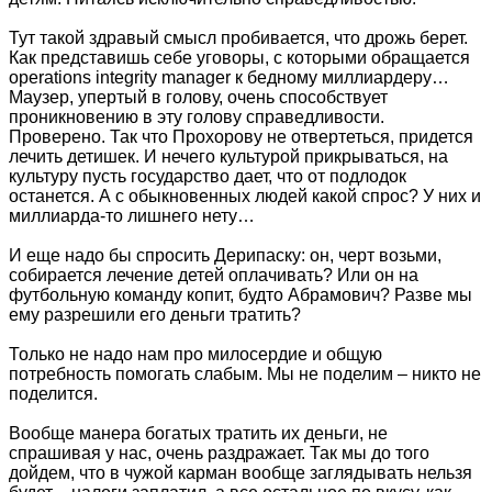
Тут такой здравый смысл пробивается, что дрожь берет.
Как представишь себе уговоры, с которыми обращается
operations integrity manager к бедному миллиардеру…
Маузер, упертый в голову, очень способствует
проникновению в эту голову справедливости.
Проверено. Так что Прохорову не отвертеться, придется
лечить детишек. И нечего культурой прикрываться, на
культуру пусть государство дает, что от подлодок
останется. А с обыкновенных людей какой спрос? У них и
миллиарда-то лишнего нету…
И еще надо бы спросить Дерипаску: он, черт возьми,
собирается лечение детей оплачивать? Или он на
футбольную команду копит, будто Абрамович? Разве мы
ему разрешили его деньги тратить?
Только не надо нам про милосердие и общую
потребность помогать слабым. Мы не поделим – никто не
поделится.
Вообще манера богатых тратить их деньги, не
спрашивая у нас, очень раздражает. Так мы до того
дойдем, что в чужой карман вообще заглядывать нельзя