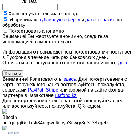
лицам.
Хочу получать письма от фонда
Я принимаю
публичную оферту
и
даю согласие
на
обработку
Пожертвовать анонимно
Внимание! Вы жертвуете анонимно, следите за
информацией самостоятельно.
Информация о произведенном пожертвовании поступает
в Русфонд в течение четырех банковских дней.
Отписаться от регулярного пожертвования можно
здесь
К оплате
Внимание!
Криптовалюты
здесь
. Для пожертвования с
карты зарубежного банка воспользуйтесь, пожалуйста,
сервисами
PayPal
,
Stripe
или формой на сайте фонда-
партнера в Казахстане
rusfond.kz
Для пожертвования криптовалютой скопируйте адрес
или воспользуйтесь, пожалуйста, QR-кодом
.
Bitcoin
bc1quqgt6edksk84rcgwqlklhya3uwgr8g3c38xge0