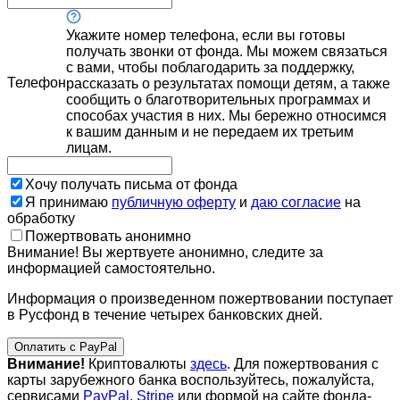
Укажите номер телефона, если вы готовы
получать звонки от фонда. Мы можем связаться
с вами, чтобы поблагодарить за поддержку,
Телефон
рассказать о результатах помощи детям, а также
сообщить о благотворительных программах и
способах участия в них. Мы бережно относимся
к вашим данным и не передаем их третьим
лицам.
Хочу получать письма от фонда
Я принимаю
публичную оферту
и
даю согласие
на
обработку
Пожертвовать анонимно
Внимание! Вы жертвуете анонимно, следите за
информацией самостоятельно.
Информация о произведенном пожертвовании поступает
в Русфонд в течение четырех банковских дней.
Оплатить с PayPal
Внимание!
Криптовалюты
здесь
. Для пожертвования с
карты зарубежного банка воспользуйтесь, пожалуйста,
сервисами
PayPal
,
Stripe
или формой на сайте фонда-