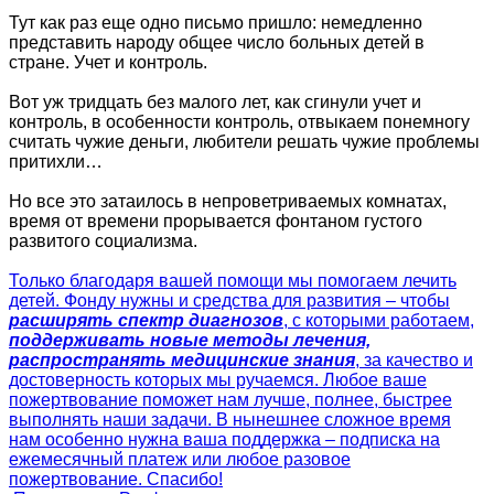
Тут как раз еще одно письмо пришло: немедленно
представить народу общее число больных детей в
стране. Учет и контроль.
Вот уж тридцать без малого лет, как сгинули учет и
контроль, в особенности контроль, отвыкаем понемногу
считать чужие деньги, любители решать чужие проблемы
притихли…
Но все это затаилось в непроветриваемых комнатах,
время от времени прорывается фонтаном густого
развитого социализма.
Только благодаря вашей помощи мы помогаем лечить
детей. Фонду нужны и средства для развития – чтобы
расширять спектр диагнозов
, с которыми работаем,
поддерживать новые методы лечения,
распространять медицинские знания
, за качество и
достоверность которых мы ручаемся. Любое ваше
пожертвование поможет нам лучше, полнее, быстрее
выполнять наши задачи. В нынешнее сложное время
нам особенно нужна ваша поддержка – подписка на
ежемесячный платеж или любое разовое
пожертвование. Спасибо!