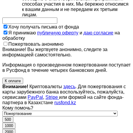
способах участия в них. Мы бережно относимся
к вашим данным и не передаем их третьим
лицам.
Хочу получать письма от фонда
Я принимаю
публичную оферту
и
даю согласие
на
обработку
Пожертвовать анонимно
Внимание! Вы жертвуете анонимно, следите за
информацией самостоятельно.
Информация о произведенном пожертвовании поступает
в Русфонд в течение четырех банковских дней.
К оплате
Внимание!
Криптовалюты
здесь
. Для пожертвования с
карты зарубежного банка воспользуйтесь, пожалуйста,
сервисами
PayPal
,
Stripe
или формой на сайте фонда-
партнера в Казахстане
rusfond.kz
Кому помочь?
500
1000
2000