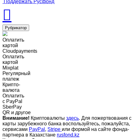
Поддержать Русфонд
Рубрикатор
Оплатить
картой
Cloudpayments
Оплатить
картой
Mixplat
Регулярный
платеж
Крипто-
валюта
Оплатить
c PayPal
SberPay
QR и другое
Внимание!
Криптовалюты
здесь
. Для пожертвования с
карты зарубежного банка воспользуйтесь, пожалуйста,
сервисами
PayPal
,
Stripe
или формой на сайте фонда-
партнера в Казахстане
rusfond.kz