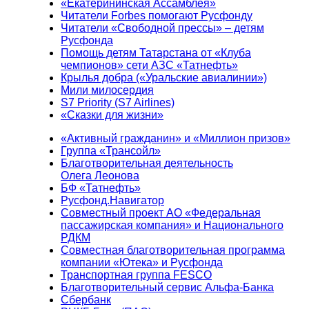
«Екатерининская Ассамблея»
Читатели Forbes помогают Русфонду
Читатели «Свободной прессы» – детям
Русфонда
Помощь детям Татарстана от «Клуба
чемпионов» сети АЗС «Татнефть»
Крылья добра («Уральские авиалинии»)
Мили милосердия
S7 Priority (S7 Airlines)
«Сказки для жизни»
«Активный гражданин» и «Миллион призов»
Группа «Трансойл»
Благотворительная деятельность
Олега Леонова
БФ «Татнефть»
Русфонд.Навигатор
Совместный проект АО «Федеральная
пассажирская компания» и Национального
РДКМ
Совместная благотворительная программа
компании «Ютека» и Русфонда
Транспортная группа FESCO
Благотворительный сервис Альфа-Банка
Сбербанк