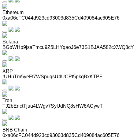
Ethereum
0xa06cFC044d923cd93003d835Cd409084ac605E76
Solana
BGbWHp9jsaTmcu9Z5LHYqaoJ6e73S1BJAA582cXWQ3cY
XRP
rUHuTm5yeFf7WSpuqsU4UCPt5pkqBxKTPF
Tron
TJ2bEnctTjuu4LWgv7SyUdNQ8sHW6ACywT
BNB Chain
0xa06cFC044d923cd93003d835Cd409084ac605E76