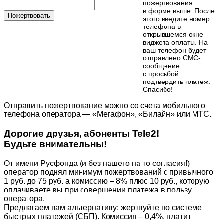
пожертвования
в форме выше. После
Пожертвовать
этого введите номер
телефона в
открывшемся окне
виджета оплаты. На
ваш телефон будет
отправлено СМС-
сообщение
с просьбой
подтвердить платеж.
Cпасибо!
Отправить пожертвование можно со счета мобильного
телефона оператора — «Мегафон», «Билайн» или МТС.
Дорогие друзья, абоненты Tele2!
Будьте внимательны!
От имени Русфонда (и без нашего на то согласия!)
оператор поднял минимум пожертвований с привычного
1 руб. до 75 руб. а комиссию – 8% плюс 10 руб., которую
оплачиваете вы при совершении платежа в пользу
оператора.
Предлагаем вам альтернативу: жертвуйте по cистеме
быстрых платежей (СБП). Комиссия – 0,4%, платит