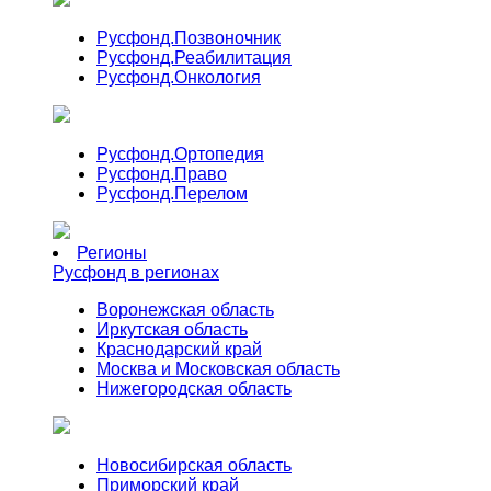
Русфонд.
Позвоночник
Русфонд.
Реабилитация
Русфонд.
Онкология
Русфонд.
Ортопедия
Русфонд.
Право
Русфонд.
Перелом
Регионы
Русфонд в регионах
Воронежская область
Иркутская область
Краснодарский край
Москва и Московская область
Нижегородская область
Новосибирская область
Приморский край