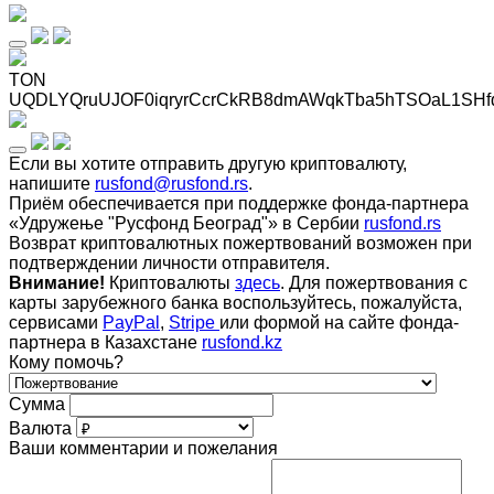
TON
UQDLYQruUJOF0iqryrCcrCkRB8dmAWqkTba5hTSOaL1SHf
Если вы хотите отправить другую криптовалюту,
напишите
rusfond@rusfond.rs
.
Приём обеспечивается при поддержке фонда-партнера
«Удружење "Русфонд Београд"» в Сербии
rusfond.rs
Возврат криптовалютных пожертвований возможен при
подтверждении личности отправителя.
Внимание!
Криптовалюты
здесь
. Для пожертвования с
карты зарубежного банка воспользуйтесь, пожалуйста,
сервисами
PayPal
,
Stripe
или формой на сайте фонда-
партнера в Казахстане
rusfond.kz
Кому помочь?
Сумма
Валюта
Ваши комментарии и пожелания