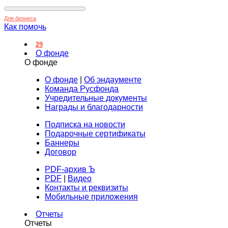
Для бизнеса
Как помочь
29
О фонде
О фонде
О фонде
|
Об эндаументе
Команда Русфонда
Учредительные документы
Награды и благодарности
Подписка на новости
Подарочные сертификаты
Баннеры
Договор
PDF-архив Ъ
PDF
|
Видео
Контакты и реквизиты
Мобильные приложения
Отчеты
Отчеты