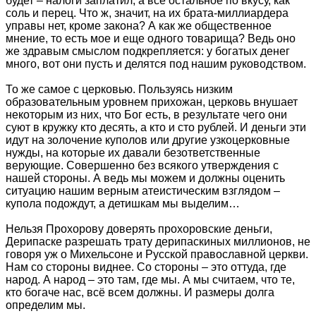
будет – налоги заплатил, а все остальное по вкусу, как
соль и перец. Что ж, значит, на их брата-миллиардера
управы нет, кроме закона? А как же общественное
мнение, то есть мое и еще одного товарища? Ведь оно
же здравым смыслом подкрепляется: у богатых денег
много, вот они пусть и делятся под нашим руководством.
То же самое с церковью. Пользуясь низким
образовательным уровнем прихожан, церковь внушает
некоторым из них, что Бог есть, в результате чего они
суют в кружку кто десять, а кто и сто рублей. И деньги эти
идут на золочение куполов или другие узкоцерковные
нужды, на которые их давали безответственные
верующие. Совершенно без всякого утверждения с
нашей стороны. А ведь мы можем и должны оценить
ситуацию нашим верным атеистическим взглядом –
купола подождут, а детишкам мы выделим…
Нельзя Прохорову доверять прохоровские деньги,
Дерипаске разрешать трату дерипаскиных миллионов, не
говоря уж о Михельсоне и Русской православной церкви.
Нам со стороны виднее. Со стороны – это оттуда, где
народ. А народ – это там, где мы. А мы считаем, что те,
кто богаче нас, всё всем должны. И размеры долга
определим мы.