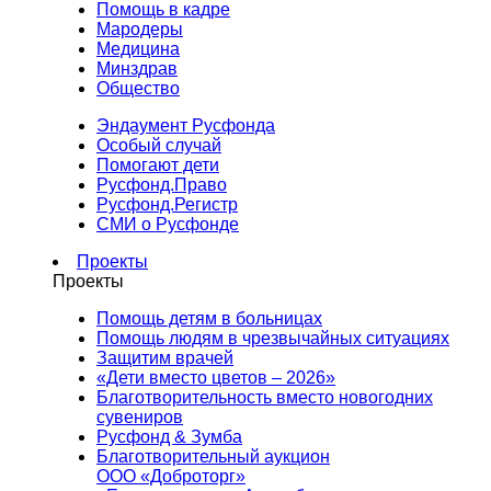
Помощь в кадре
Мародеры
Медицина
Минздрав
Общество
Эндаумент Русфонда
Особый случай
Помогают дети
Русфонд.Право
Русфонд.Регистр
СМИ о Русфонде
Проекты
Проекты
Помощь детям в больницах
Помощь людям в чрезвычайных ситуациях
Защитим врачей
«Дети вместо цветов – 2026»
Благотворительность вместо новогодних
сувениров
Русфонд & Зумба
Благотворительный аукцион
ООО «Доброторг»