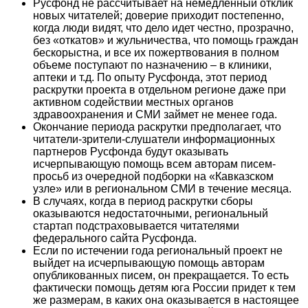
Русфонд не рассчитывает на немедленный отклик
новых читателей; доверие приходит постепенно,
когда люди видят, что дело идет честно, прозрачно,
без «откатов» и жульничества, что помощь граждан
бескорыстна, и все их пожертвования в полном
объеме поступают по назначению – в клиники,
аптеки и т.д. По опыту Русфонда, этот период
раскрутки проекта в отдельном регионе даже при
активном содействии местных органов
здравоохранения и СМИ займет не менее года.
Окончание периода раскрутки предполагает, что
читатели-зрители-слушатели информационных
партнеров Русфонда будут оказывать
исчерпывающую помощь всем авторам писем-
просьб из очередной подборки на «Кавказском
узле» или в региональном СМИ в течение месяца.
В случаях, когда в период раскрутки сборы
оказываются недостаточными, региональный
стартап подстраховывается читателями
федерального сайта Русфонда.
Если по истечении года региональный проект не
выйдет на исчерпывающую помощь авторам
опубликованных писем, он прекращается. То есть
фактически помощь детям юга России придет к тем
же размерам, в каких она оказывается в настоящее