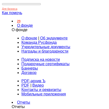
Для бизнеса
Как помочь
29
О фонде
О фонде
О фонде
|
Об эндаументе
Команда Русфонда
Учредительные документы
Награды и благодарности
Подписка на новости
Подарочные сертификаты
Баннеры
Договор
PDF-архив Ъ
PDF
|
Видео
Контакты и реквизиты
Мобильные приложения
Отчеты
Отчеты