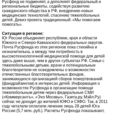
Русфонд не подменяет, а дополняет федеральный и
региональные бюджеты, содействуя развитию
гражданского общества в РФ, внедрению новых
медицинских технологий, спасению тяжелобольных
детей. Девиз проекта традиционный: «Мы помогаем
помогать».
Ситуация в регионе:
Юг России объединяет республики, края и области
Южного и Северо-Кавказского федеральных округов.
Почта Русфонда из этих регионов пока стихийна и
незначительна, а между тем потребность в
высокотехнологичной медицинской помощи для детей
здесь даже выше, чем в других субъектах РФ. Семьи с
тяжелобольными детьми, врачи и потенциальные
благотворители не осведомлены о возможностях
отечественных благотворительных фондов,
занимающихся организацией сборов пожертвований
(фандрайзингом) в интересах детей. Информация о
возможностях Русфонда в организации помощи
тяжелобольным детям через федеральные СМИ
(«Коммерсантъ», «Эхо Москвы», Газета.ру, Мэйл.Ру)
сейчас не доходит до жителей ЮФО и СКФО. Так, в 2011
году читатели оплатили лечение лишь 28 детей Юга
России (5,7 млн. руб.). Расчеты Русфонда показывают,