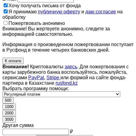
Хочу получать письма от фонда
Я принимаю
публичную оферту
и
даю согласие
на
обработку
Пожертвовать анонимно
Внимание! Вы жертвуете анонимно, следите за
информацией самостоятельно.
Информация о произведенном пожертвовании поступает
в Русфонд в течение четырех банковских дней.
К оплате
Внимание!
Криптовалюты
здесь
. Для пожертвования с
карты зарубежного банка воспользуйтесь, пожалуйста,
сервисами
PayPal
,
Stripe
или формой на сайте фонда-
партнера в Казахстане
rusfond.kz
Выбрать программу помощи:
500
1000
2000
3000
Другая сумма
₽