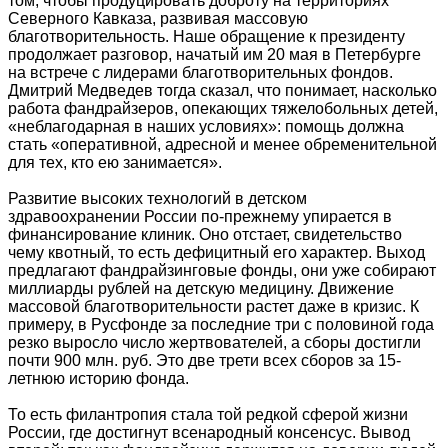
том, чтобы продуцировать доброту на территориях
Северного Кавказа, развивая массовую
благотворительность. Наше обращение к президенту
продолжает разговор, начатый им 20 мая в Петербурге
на встрече с лидерами благотворительных фондов.
Дмитрий Медведев тогда сказал, что понимает, насколько
работа фандрайзеров, опекающих тяжелобольных детей,
«неблагодарная в наших условиях»: помощь должна
стать «оперативной, адресной и менее обременительной
для тех, кто ею занимается».
Развитие высоких технологий в детском
здравоохранении России по-прежнему упирается в
финансирование клиник. Оно отстает, свидетельство
чему квотный, то есть дефицитный его характер. Выход
предлагают фандрайзинговые фонды, они уже собирают
миллиарды рублей на детскую медицину. Движение
массовой благотворительности растет даже в кризис. К
примеру, в Русфонде за последние три с половиной года
резко выросло число жертвователей, а сборы достигли
почти 900 млн. руб. Это две трети всех сборов за 15-
летнюю историю фонда.
То есть филантропия стала той редкой сферой жизни
России, где достигнут всенародный консенсус. Вывод