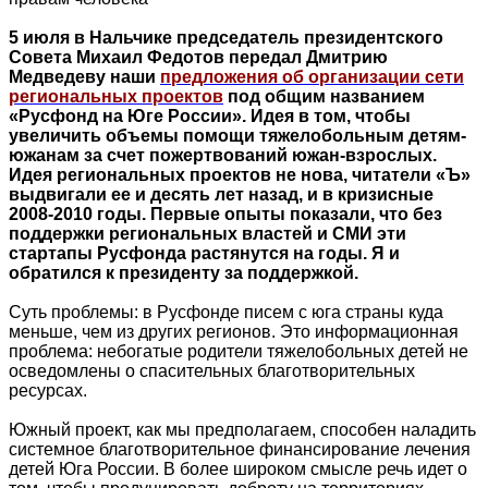
5 июля в Нальчике председатель президентского
Совета Михаил Федотов передал Дмитрию
Медведеву наши
предложения об организации сети
региональных проектов
под общим названием
«Русфонд на Юге России». Идея в том, чтобы
увеличить объемы помощи тяжелобольным детям-
южанам за счет пожертвований южан-взрослых.
Идея региональных проектов не нова, читатели «Ъ»
выдвигали ее и десять лет назад, и в кризисные
2008-2010 годы. Первые опыты показали, что без
поддержки региональных властей и СМИ эти
стартапы Русфонда растянутся на годы. Я и
обратился к президенту за поддержкой.
Суть проблемы: в Русфонде писем с юга страны куда
меньше, чем из других регионов. Это информационная
проблема: небогатые родители тяжелобольных детей не
осведомлены о спасительных благотворительных
ресурсах.
Южный проект, как мы предполагаем, способен наладить
системное благотворительное финансирование лечения
детей Юга России. В более широком смысле речь идет о