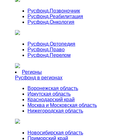
Русфонд.
Позвоночник
Русфонд.
Реабилитация
Русфонд.
Онкология
Русфонд.
Ортопедия
Русфонд.
Право
Русфонд.
Перелом
Регионы
Русфонд в регионах
Воронежская область
Иркутская область
Краснодарский край
Москва и Московская область
Нижегородская область
Новосибирская область
Приморский край