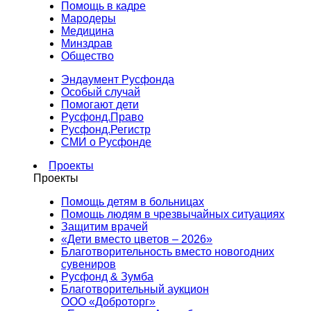
Помощь в кадре
Мародеры
Медицина
Минздрав
Общество
Эндаумент Русфонда
Особый случай
Помогают дети
Русфонд.Право
Русфонд.Регистр
СМИ о Русфонде
Проекты
Проекты
Помощь детям в больницах
Помощь людям в чрезвычайных ситуациях
Защитим врачей
«Дети вместо цветов – 2026»
Благотворительность вместо новогодних
сувениров
Русфонд & Зумба
Благотворительный аукцион
ООО «Доброторг»