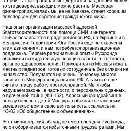
второй: так как фандрайзинг держится на доверии людей,
то это доверие, выходит, можно растить. Массовая
филантропия, наладь мы ее на Кавказе, станет хорошим
подспорьем для обретения гражданского мира.
Наш опыт организации массовой адресной
благотворительности при помощи СМИ и интернета
сейчас осваивается в ряде регионов РФ, на Украине и в
Белоруссии. Территории Юга России еще не охвачены
этим движением, и нам потребуется организационная
поддержка. Первые региональные опыты Русфонда
обнажили выжидательную позицию власти, в частности,
органов здравоохранения. Приходится из Москвы искать
местных педиатров, готовых сотрудничать без оглядки на
начальство. Получается не очень. По-моему, многое
зависит от Минздравсоцразвития РФ. А там все еще
считают нашу работу противоправной. Мы якобы
нарушаем законы, в частности, о персональных данных,
о врачебной тайне (ФЗ-152). Адресный фандрайзинг в
пользу больных детей Минздрав объявил незаконным
вмешательством в свою деятельность, ссылаясь на
ФЗ-82 «Об общественных объединениях».
Этот министерский абсурд не смертелен для Русфонда,
но он оборачивается избыточными трудозатратами. Мы