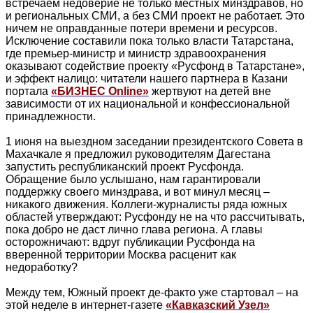
встречаем недоверие не только местных минздравов, но
и региональных СМИ, а без СМИ проект не работает. Это
ничем не оправданные потери времени и ресурсов.
Исключение составили пока только власти Татарстана,
где премьер-министр и министр здравоохранения
оказывают содействие проекту «Русфонд в Татарстане»,
и эффект налицо: читатели нашего партнера в Казани
портала
«БИЗНЕС Online»
жертвуют на детей вне
зависимости от их национальной и конфессиональной
принадлежности.
1 июня на выездном заседании президентского Совета в
Махачкале я предложил руководителям Дагестана
запустить республиканский проект Русфонда.
Обращение было услышано, нам гарантировали
поддержку своего минздрава, и вот минул месяц –
никакого движения. Коллеги-журналисты ряда южных
областей утверждают: Русфонду не на что рассчитывать,
пока добро не даст лично глава региона. А главы
осторожничают: вдруг публикации Русфонда на
вверенной территории Москва расценит как
недоработку?
Между тем, Южный проект де-факто уже стартовал – на
этой неделе в интернет-газете
«Кавказский Узел»