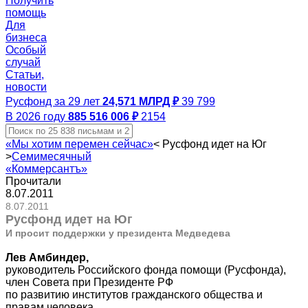
Получить
помощь
Для
бизнеса
Особый
случай
Статьи,
новости
Русфонд за 29 лет
24,571 МЛРД ₽
39 799
В 2026 году
885 516 006 ₽
2154
«Мы хотим перемен сейчас»
<
Русфонд идет на Юг
>
Семимесячный
«Коммерсантъ»
Прочитали
8.07.2011
8.07.2011
Русфонд идет на Юг
И просит поддержки у президента Медведева
Лев Амбиндер,
руководитель Российского фонда помощи (Русфонда),
член Совета при Президенте РФ
по развитию институтов гражданского общества и
правам человека