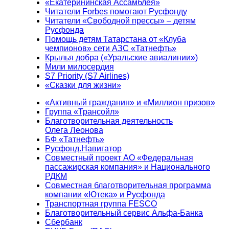
«Екатерининская Ассамблея»
Читатели Forbes помогают Русфонду
Читатели «Свободной прессы» – детям
Русфонда
Помощь детям Татарстана от «Клуба
чемпионов» сети АЗС «Татнефть»
Крылья добра («Уральские авиалинии»)
Мили милосердия
S7 Priority (S7 Airlines)
«Сказки для жизни»
«Активный гражданин» и «Миллион призов»
Группа «Трансойл»
Благотворительная деятельность
Олега Леонова
БФ «Татнефть»
Русфонд.Навигатор
Совместный проект АО «Федеральная
пассажирская компания» и Национального
РДКМ
Совместная благотворительная программа
компании «Ютека» и Русфонда
Транспортная группа FESCO
Благотворительный сервис Альфа-Банка
Сбербанк