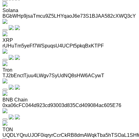
Solana
BGbWHp9jsaTmcu9Z5LHYqaoJ6e73S1BJAA582cXWQ3cY
XRP
rUHuTm5yeFf7WSpuqsU4UCPt5pkqBxKTPF
Tron
TJ2bEnctTjuu4LWgv7SyUdNQ8sHW6ACywT
BNB Chain
0xa06cFC044d923cd93003d835Cd409084ac605E76
TON
UQDLYQruUJOF0iqryrCcrCkRB8dmAWqkTba5hTSOaL1SHf