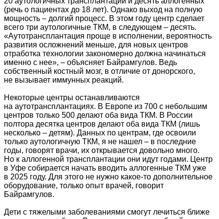
20 аутологичных трансплантаций и десять аллогенных
(речь о пациентах до 18 лет). Однако выход на полную
мощность – долгий процесс. В этом году центр сделает
всего три аутологичные ТКМ, в следующем – десять.
«Аутотрансплантация проще в исполнении, вероятность
развития осложнений меньше, для новых центров
отработка технологии закономерно должна начинаться
именно с нее», – объясняет Байрамгулов. Ведь
собственный костный мозг, в отличие от донорского,
не вызывает иммунных реакций.
Некоторые центры останавливаются
на аутотрансплантациях. В Европе из 700 с небольшим
центров только 500 делают оба вида ТКМ. В России
полтора десятка центров делают оба вида ТКМ (лишь
несколько – детям). Данных по центрам, где освоили
только аутологичную ТКМ, я не нашел – в последние
годы, говорят врачи, их открывается довольно много.
Но к аллогенной трансплантации они идут годами. Центр
в Уфе собирается начать вводить аллогенные ТКМ уже
в 2025 году. Для этого не нужно какое-то дополнительное
оборудование, только опыт врачей, говорит
Байрамгулов.
Дети с тяжелыми заболеваниями смогут лечиться ближе