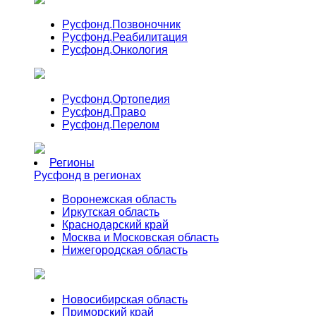
Русфонд.
Позвоночник
Русфонд.
Реабилитация
Русфонд.
Онкология
Русфонд.
Ортопедия
Русфонд.
Право
Русфонд.
Перелом
Регионы
Русфонд в регионах
Воронежская область
Иркутская область
Краснодарский край
Москва и Московская область
Нижегородская область
Новосибирская область
Приморский край