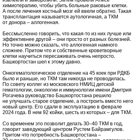
химиотерапию, чтобы убить больные раковые клетки.
А после лечения костный мозг ей ввели обратно. Такая
трансплантация называется аутологичная, а ТКМ
от донора – аллогенная.
Бессмысленно говорить, что какая-то из них лучше или
эффективнее другой – они просто от разных болезней.
Но точно можно сказать, что аллогенная намного
сложнее. Притом что и собственные кроветворные
клетки научиться пересаживать очень непросто.
Башкортостан шел к этому давно.
Онкогематологическое отделение на 45 коек при РДКБ
было и раньше, но ТКМ там никогда не проводилась.
По совету коллег из московского НМИЦ детской
гематологии, онкологии и иммунологии имени Дмитрия
Рогачева руководство Башкортостана решило
не улучшать старое отделение, а построить вместо него
новый центр. Его сдали в эксплуатацию в феврале
2024 года. В нем 92 койки, шесть из которых – для ТКМ.
Со временем это позволит делать 30–40 ТКМ в год,
говорит заведующий центром Рустем Байрамгулов.
Притом что потребность Башкортостана –