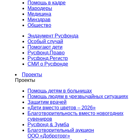
Помощь в кадре
Мародеры
Медицина
Минздрав
Общество
Эндаумент Русфонда
Особый случай
Помогают дети
Русфонд.Право
Русфонд.Регистр
СМИ о Русфонде
Проекты
Проекты
Помощь детям в больницах
Помощь людям в чрезвычайных ситуациях
Защитим врачей
«Дети вместо цветов – 2026»
Благотворительность вместо новогодних
сувениров
Русфонд & Зумба
Благотворительный аукцион
ООО «Доброторг»