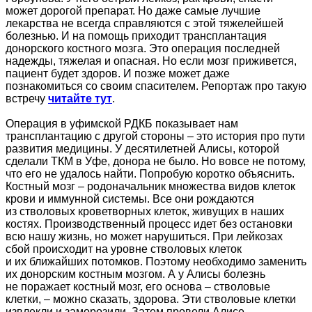
может дорогой препарат. Но даже самые лучшие
лекарства не всегда справляются с этой тяжелейшей
болезнью. И на помощь приходит трансплантация
донорского костного мозга. Это операция последней
надежды, тяжелая и опасная. Но если мозг приживется,
пациент будет здоров. И позже может даже
познакомиться со своим спасителем. Репортаж про такую
встречу
читайте тут
.
Операция в уфимской РДКБ показывает нам
трансплантацию с другой стороны – это история про пути
развития медицины. У десятилетней Алисы, которой
сделали ТКМ в Уфе, донора не было. Но вовсе не потому,
что его не удалось найти. Попробую коротко объяснить.
Костный мозг – родоначальник множества видов клеток
крови и иммунной системы. Все они рождаются
из стволовых кроветворных клеток, живущих в наших
костях. Производственный процесс идет без остановки
всю нашу жизнь, но может нарушиться. При лейкозах
сбой происходит на уровне стволовых клеток
и их ближайших потомков. Поэтому необходимо заменить
их донорским костным мозгом. А у Алисы болезнь
не поражает костный мозг, его основа – стволовые
клетки, – можно сказать, здорова. Эти стволовые клетки
извлекли и заморозили. Затем провели Алисе