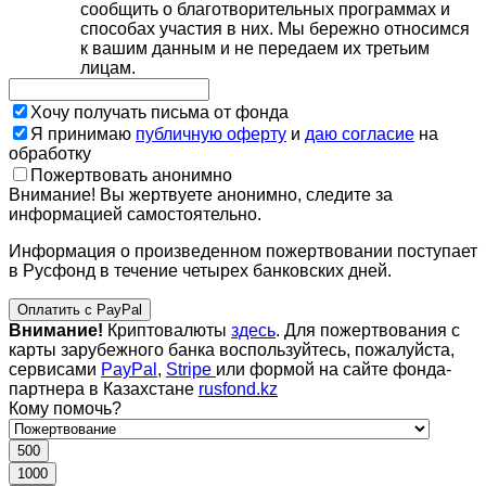
сообщить о благотворительных программах и
способах участия в них. Мы бережно относимся
к вашим данным и не передаем их третьим
лицам.
Хочу получать письма от фонда
Я принимаю
публичную оферту
и
даю согласие
на
обработку
Пожертвовать анонимно
Внимание! Вы жертвуете анонимно, следите за
информацией самостоятельно.
Информация о произведенном пожертвовании поступает
в Русфонд в течение четырех банковских дней.
Оплатить с PayPal
Внимание!
Криптовалюты
здесь
. Для пожертвования с
карты зарубежного банка воспользуйтесь, пожалуйста,
сервисами
PayPal
,
Stripe
или формой на сайте фонда-
партнера в Казахстане
rusfond.kz
Кому помочь?
500
1000