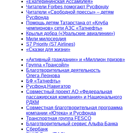
«Екатерининская Ассамблея»
Читатели Forbes помогают Русфонду
Читатели «Свободной прессы» – детям
Русфонда
Помощь детям Татарстана от «Клуба
чемпионов» сети АЗС «Татнефть»
Крылья добра («Уральские авиалинии»)
Мили милосердия
S7 Priority (S7 Airlines)
«Сказки для жизни»
«Активный гражданин» и «Миллион призов»
Группа «Трансойл»
Благотворительная деятельность
Олега Леонова
БФ «Татнефть»
Русфонд.Навигатор
Совместный проект АО «Федеральная
пассажирская компания» и Национального
РДКМ
Совместная благотворительная программа
компании «Ютека» и Русфонда
Транспортная группа FESCO
Благотворительный сервис Альфа-Банка
Сбербанк