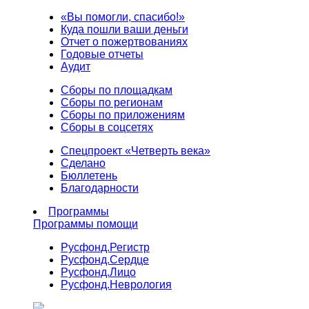
«Вы помогли, спасибо!»
Куда пошли ваши деньги
Отчет о пожертвованиях
Годовые отчеты
Аудит
Сборы по площадкам
Сборы по регионам
Сборы по приложениям
Сборы в соцсетях
Спецпроект «Четверть века»
Сделано
Бюллетень
Благодарности
Программы
Программы помощи
Русфонд.
Регистр
Русфонд.
Сердце
Русфонд.
Лицо
Русфонд.
Неврология