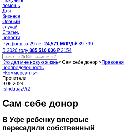
Получить
помощь
Для
бизнеса
Особый
случай
Статьи,
новости
Русфонд за 29 лет
24,571 МЛРД ₽
39 799
В 2026 году
885 516 006 ₽
2154
Кто дал мне новую жизнь
<
Сам себе донор
>
Правовая
неопределенность
«Коммерсантъ»
Прочитали
9.08.2024
rsfnd.ru/jzVi2
Сам себе донор
В Уфе ребенку впервые
пересадили собственный