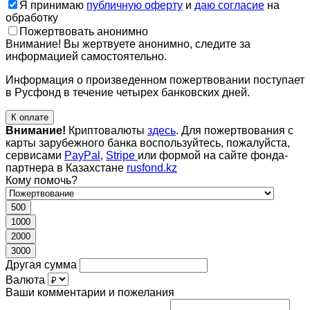
Я принимаю
публичную оферту
и
даю согласие
на
обработку
Пожертвовать анонимно
Внимание! Вы жертвуете анонимно, следите за
информацией самостоятельно.
Информация о произведенном пожертвовании поступает
в Русфонд в течение четырех банковских дней.
К оплате
Внимание!
Криптовалюты
здесь
. Для пожертвования с
карты зарубежного банка воспользуйтесь, пожалуйста,
сервисами
PayPal
,
Stripe
или формой на сайте фонда-
партнера в Казахстане
rusfond.kz
Кому помочь?
500
1000
2000
3000
Другая сумма
Валюта
Ваши комментарии и пожелания