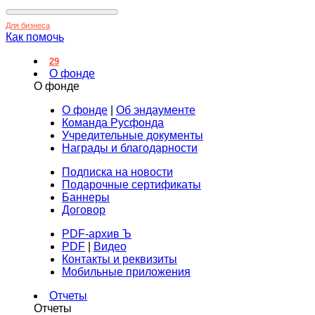
Для бизнеса
Как помочь
29
О фонде
О фонде
О фонде
|
Об эндаументе
Команда Русфонда
Учредительные документы
Награды и благодарности
Подписка на новости
Подарочные сертификаты
Баннеры
Договор
PDF-архив Ъ
PDF
|
Видео
Контакты и реквизиты
Мобильные приложения
Отчеты
Отчеты