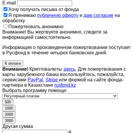
E-mail
Хочу получать письма от фонда
Я принимаю
публичную оферту
и
даю согласие
на
обработку
Пожертвовать анонимно
Внимание! Вы жертвуете анонимно, следите за
информацией самостоятельно.
Информация о произведенном пожертвовании поступает
в Русфонд в течение четырех банковских дней.
К оплате
Внимание!
Криптовалюты
здесь
. Для пожертвования с
карты зарубежного банка воспользуйтесь, пожалуйста,
сервисами
PayPal
,
Stripe
или формой на сайте фонда-
партнера в Казахстане
rusfond.kz
Выбрать программу помощи:
500
1000
2000
3000
Другая сумма
₽