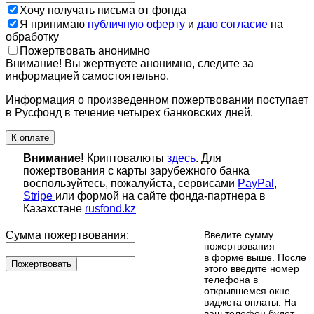
Хочу получать письма от фонда
Я принимаю
публичную оферту
и
даю согласие
на
обработку
Пожертвовать анонимно
Внимание! Вы жертвуете анонимно, следите за
информацией самостоятельно.
Информация о произведенном пожертвовании поступает
в Русфонд в течение четырех банковских дней.
К оплате
Внимание!
Криптовалюты
здесь
. Для
пожертвования с карты зарубежного банка
воспользуйтесь, пожалуйста, сервисами
PayPal
,
Stripe
или формой на сайте фонда-партнера в
Казахстане
rusfond.kz
Сумма пожертвования:
Введите сумму
пожертвования
в форме выше. После
Пожертвовать
этого введите номер
телефона в
открывшемся окне
виджета оплаты. На
ваш телефон будет