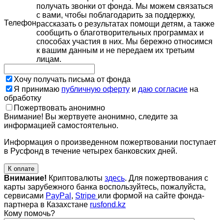
получать звонки от фонда. Мы можем связаться
с вами, чтобы поблагодарить за поддержку,
Телефон
рассказать о результатах помощи детям, а также
сообщить о благотворительных программах и
способах участия в них. Мы бережно относимся
к вашим данным и не передаем их третьим
лицам.
Хочу получать письма от фонда
Я принимаю
публичную оферту
и
даю согласие
на
обработку
Пожертвовать анонимно
Внимание! Вы жертвуете анонимно, следите за
информацией самостоятельно.
Информация о произведенном пожертвовании поступает
в Русфонд в течение четырех банковских дней.
К оплате
Внимание!
Криптовалюты
здесь
. Для пожертвования с
карты зарубежного банка воспользуйтесь, пожалуйста,
сервисами
PayPal
,
Stripe
или формой на сайте фонда-
партнера в Казахстане
rusfond.kz
Кому помочь?