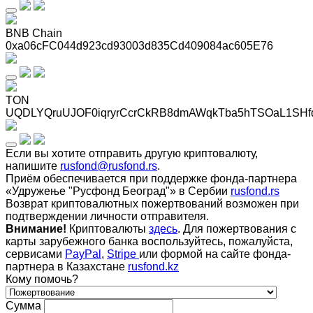
BNB Chain
0xa06cFC044d923cd93003d835Cd409084ac605E76
TON
UQDLYQruUJOF0iqryrCcrCkRB8dmAWqkTba5hTSOaL1SHf
Если вы хотите отправить другую криптовалюту,
напишите
rusfond@rusfond.rs
.
Приём обеспечивается при поддержке фонда-партнера
«Удружење "Русфонд Београд"» в Сербии
rusfond.rs
Возврат криптовалютных пожертвований возможен при
подтверждении личности отправителя.
Внимание!
Криптовалюты
здесь
. Для пожертвования с
карты зарубежного банка воспользуйтесь, пожалуйста,
сервисами
PayPal
,
Stripe
или формой на сайте фонда-
партнера в Казахстане
rusfond.kz
Кому помочь?
Сумма