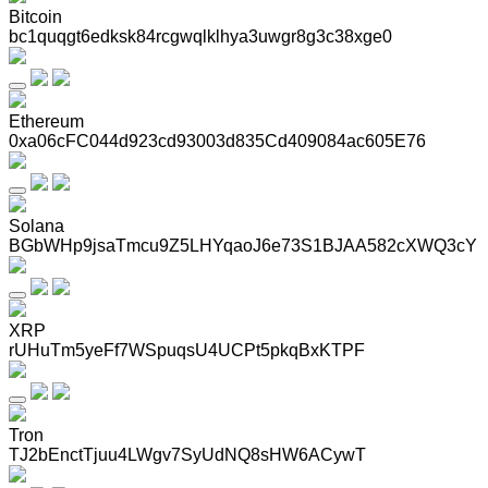
Bitcoin
bc1quqgt6edksk84rcgwqlklhya3uwgr8g3c38xge0
Ethereum
0xa06cFC044d923cd93003d835Cd409084ac605E76
Solana
BGbWHp9jsaTmcu9Z5LHYqaoJ6e73S1BJAA582cXWQ3cY
XRP
rUHuTm5yeFf7WSpuqsU4UCPt5pkqBxKTPF
Tron
TJ2bEnctTjuu4LWgv7SyUdNQ8sHW6ACywT