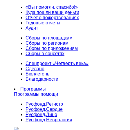
«Вы помогли, спасибо!»
Куда пошли ваши деньги
Отчет о пожертвованиях
Годовые отчеты
Аудит
Сборы по площадкам
Сборы по регионам
Сборы по приложениям
Сборы в соцсетях
Спецпроект «Четверть века»
Сделано
Бюллетень
Благодарности
Программы
Программы помощи
Русфонд.
Регистр
Русфонд.
Сердце
Русфонд.
Лицо
Русфонд.
Неврология