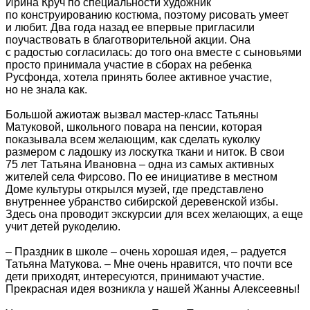
Ирина Круч по специальности художник
по конструированию костюма, поэтому рисовать умеет
и любит. Два года назад ее впервые пригласили
поучаствовать в благотворительной акции. Она
с радостью согласилась: до того она вместе с сыновьями
просто принимала участие в сборах на ребенка
Русфонда, хотела принять более активное участие,
но не знала как.
Большой ажиотаж вызвал мастер-класс Татьяны
Матуковой, школьного повара на пенсии, которая
показывала всем желающим, как сделать куколку
размером с ладошку из лоскутка ткани и ниток. В свои
75 лет Татьяна Ивановна – одна из самых активных
жителей села Фирсово. По ее инициативе в местном
Доме культуры открылся музей, где представлено
внутреннее убранство сибирской деревенской избы.
Здесь она проводит экскурсии для всех желающих, а еще
учит детей рукоделию.
– Праздник в школе – очень хорошая идея, – радуется
Татьяна Матукова. – Мне очень нравится, что почти все
дети приходят, интересуются, принимают участие.
Прекрасная идея возникла у нашей Жанны Алексеевны!