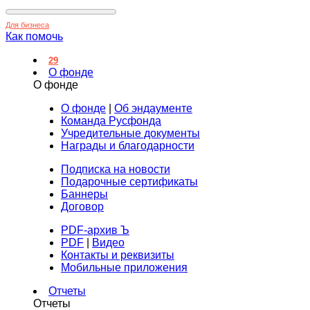
Для бизнеса
Как помочь
29
О фонде
О фонде
О фонде
|
Об эндаументе
Команда Русфонда
Учредительные документы
Награды и благодарности
Подписка на новости
Подарочные сертификаты
Баннеры
Договор
PDF-архив Ъ
PDF
|
Видео
Контакты и реквизиты
Мобильные приложения
Отчеты
Отчеты