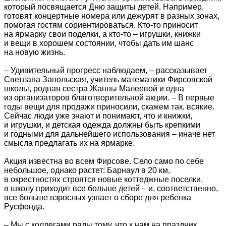
который посвящается Дню защиты детей. Например,
готовят концертные номера или дежурят в разных зонах,
помогая гостям сориентироваться. Кто-то приносит
на ярмарку свои поделки, а кто-то – игрушки, книжки
и вещи в хорошем состоянии, чтобы дать им шанс
на новую жизнь.
– Удивительный прогресс наблюдаем, – рассказывает
Светлана Запольская, учитель математики Фирсовской
школы, родная сестра Жанны Малеевой и одна
из организаторов благотворительной акции. – В первые
годы вещи для продажи приносили, скажем так, всякие.
Сейчас люди уже знают и понимают, что и книжки,
и игрушки, и детская одежда должны быть крепкими
и годными для дальнейшего использования – иначе нет
смысла предлагать их на ярмарке.
Акция известна во всем Фирсове. Село само по себе
небольшое, однако растет: Барнаул в 20 км,
в окрестностях строятся новые коттеджные поселки,
в школу приходит все больше детей – и, соответственно,
все больше взрослых узнает о сборе для ребенка
Русфонда.
– Мы с коллегами рады тому, что к нам на праздник