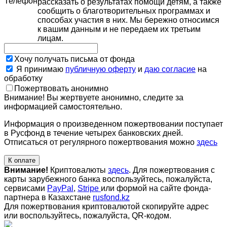
Телефон
рассказать о результатах помощи детям, а также
сообщить о благотворительных программах и
способах участия в них. Мы бережно относимся
к вашим данным и не передаем их третьим
лицам.
Хочу получать письма от фонда
Я принимаю
публичную оферту
и
даю согласие
на
обработку
Пожертвовать анонимно
Внимание! Вы жертвуете анонимно, следите за
информацией самостоятельно.
Информация о произведенном пожертвовании поступает
в Русфонд в течение четырех банковских дней.
Отписаться от регулярного пожертвования можно
здесь
К оплате
Внимание!
Криптовалюты
здесь
. Для пожертвования с
карты зарубежного банка воспользуйтесь, пожалуйста,
сервисами
PayPal
,
Stripe
или формой на сайте фонда-
партнера в Казахстане
rusfond.kz
Для пожертвования криптовалютой скопируйте адрес
или воспользуйтесь, пожалуйста, QR-кодом
.