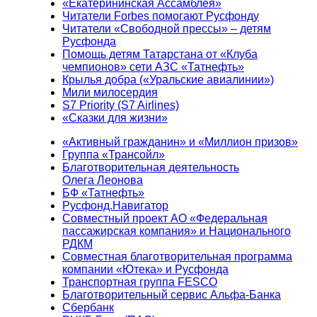
«Екатерининская Ассамблея»
Читатели Forbes помогают Русфонду
Читатели «Свободной прессы» – детям
Русфонда
Помощь детям Татарстана от «Клуба
чемпионов» сети АЗС «Татнефть»
Крылья добра («Уральские авиалинии»)
Мили милосердия
S7 Priority (S7 Airlines)
«Сказки для жизни»
«Активный гражданин» и «Миллион призов»
Группа «Трансойл»
Благотворительная деятельность
Олега Леонова
БФ «Татнефть»
Русфонд.Навигатор
Совместный проект АО «Федеральная
пассажирская компания» и Национального
РДКМ
Совместная благотворительная программа
компании «Ютека» и Русфонда
Транспортная группа FESCO
Благотворительный сервис Альфа-Банка
Сбербанк