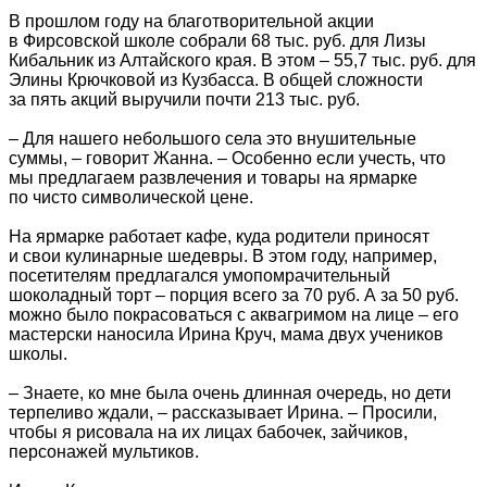
В прошлом году на благотворительной акции
в Фирсовской школе собрали 68 тыс. руб. для Лизы
Кибальник из Алтайского края. В этом – 55,7 тыс. руб. для
Элины Крючковой из Кузбасса. В общей сложности
за пять акций выручили почти 213 тыс. руб.
– Для нашего небольшого села это внушительные
суммы, – говорит Жанна. – Особенно если учесть, что
мы предлагаем развлечения и товары на ярмарке
по чисто символической цене.
На ярмарке работает кафе, куда родители приносят
и свои кулинарные шедевры. В этом году, например,
посетителям предлагался умопомрачительный
шоколадный торт – порция всего за 70 руб. А за 50 руб.
можно было покрасоваться с аквагримом на лице – его
мастерски наносила Ирина Круч, мама двух учеников
школы.
– Знаете, ко мне была очень длинная очередь, но дети
терпеливо ждали, – рассказывает Ирина. – Просили,
чтобы я рисовала на их лицах бабочек, зайчиков,
персонажей мультиков.