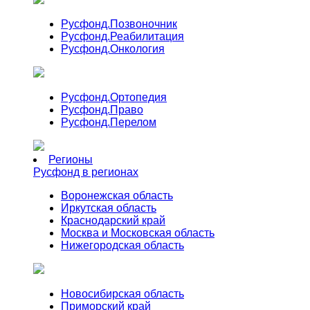
Русфонд.
Позвоночник
Русфонд.
Реабилитация
Русфонд.
Онкология
Русфонд.
Ортопедия
Русфонд.
Право
Русфонд.
Перелом
Регионы
Русфонд в регионах
Воронежская область
Иркутская область
Краснодарский край
Москва и Московская область
Нижегородская область
Новосибирская область
Приморский край