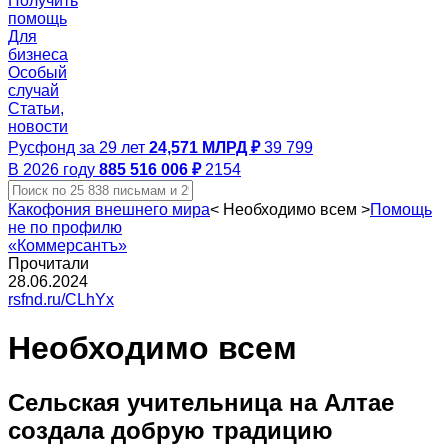
Получить
помощь
Для
бизнеса
Особый
случай
Статьи,
новости
Русфонд за 29 лет
24,571 МЛРД ₽
39 799
В 2026 году
885 516 006 ₽
2154
Какофония внешнего мира
<
Необходимо всем
>
Помощь
не по профилю
«Коммерсантъ»
Прочитали
28.06.2024
rsfnd.ru/CLhYx
Необходимо всем
Сельская учительница на Алтае
создала добрую традицию