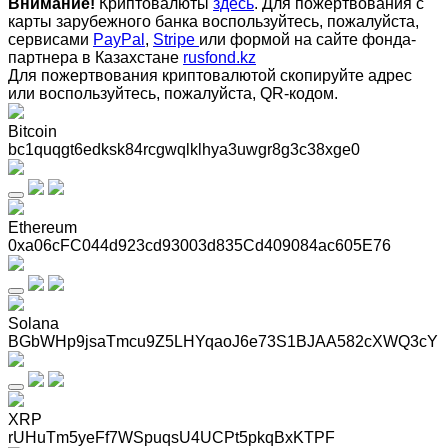
Внимание!
Криптовалюты
здесь
. Для пожертвования с
карты зарубежного банка воспользуйтесь, пожалуйста,
сервисами
PayPal
,
Stripe
или формой на сайте фонда-
партнера в Казахстане
rusfond.kz
Для пожертвования криптовалютой скопируйте адрес
или воспользуйтесь, пожалуйста, QR-кодом
.
Bitcoin
bc1quqgt6edksk84rcgwqlklhya3uwgr8g3c38xge0
Ethereum
0xa06cFC044d923cd93003d835Cd409084ac605E76
Solana
BGbWHp9jsaTmcu9Z5LHYqaoJ6e73S1BJAA582cXWQ3cY
XRP
rUHuTm5yeFf7WSpuqsU4UCPt5pkqBxKTPF