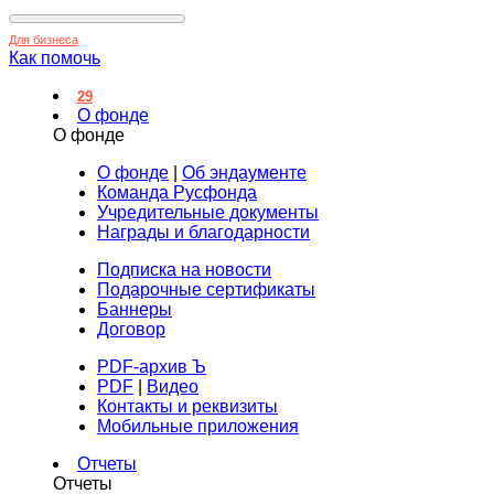
Для бизнеса
Как помочь
29
О фонде
О фонде
О фонде
|
Об эндаументе
Команда Русфонда
Учредительные документы
Награды и благодарности
Подписка на новости
Подарочные сертификаты
Баннеры
Договор
PDF-архив Ъ
PDF
|
Видео
Контакты и реквизиты
Мобильные приложения
Отчеты
Отчеты