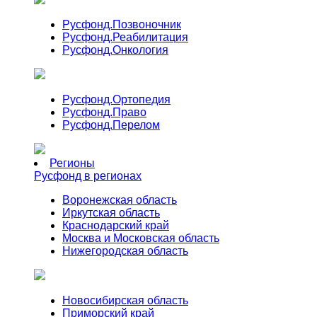
Русфонд.
Позвоночник
Русфонд.
Реабилитация
Русфонд.
Онкология
Русфонд.
Ортопедия
Русфонд.
Право
Русфонд.
Перелом
Регионы
Русфонд в регионах
Воронежская область
Иркутская область
Краснодарский край
Москва и Московская область
Нижегородская область
Новосибирская область
Приморский край