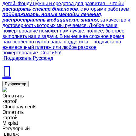
детей. Фонду нужны и средства для развития – чтобы
расширять спектр диагнозов
, с которыми работаем,
поддерживать новые методы лечения,
распространять медицинские знания
, за качество и
достоверность которых мы ручаемся. Любое ваше
пожертвование поможет нам лучше, полнее, быстрее
выполнять наши задачи. В нынешнее сложное время
нам особенно нужна ваша поддержка – подписка на
ежемесячный платеж или любое разовое
пожертвование. Спасибо!
Поддержать Русфонд
Рубрикатор
Оплатить
картой
Cloudpayments
Оплатить
картой
Mixplat
Регулярный
платеж