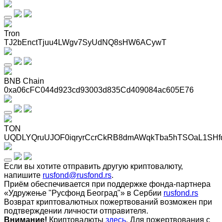
Tron
TJ2bEnctTjuu4LWgv7SyUdNQ8sHW6ACywT
BNB Chain
0xa06cFC044d923cd93003d835Cd409084ac605E76
TON
UQDLYQruUJOF0iqryrCcrCkRB8dmAWqkTba5hTSOaL1SHf
Если вы хотите отправить другую криптовалюту,
напишите
rusfond@rusfond.rs
.
Приём обеспечивается при поддержке фонда-партнера
«Удружење "Русфонд Београд"» в Сербии
rusfond.rs
Возврат криптовалютных пожертвований возможен при
подтверждении личности отправителя.
Внимание!
Криптовалюты
здесь
. Для пожертвования с