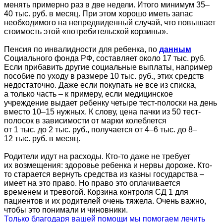
менять примерно раз в две недели. Итого минимум
35–
40 тыс. руб. в месяц.
При этом хорошо иметь запас
необходимого на непредвиденный случай, что повышает
стоимость этой «потребительской корзины».
Пенсия по инвалидности для ребенка, по
данным
Социального фонда РФ, составляет около 17 тыс. руб.
Если прибавить другие социальные выплаты, например
пособие по уходу в размере 10 тыс. руб., этих средств
недостаточно. Даже если покупать не все из списка,
а только часть – к примеру, если медицинское
учреждение выдает ребенку четыре тест-полоски на день
вместо 10–15 нужных. К слову, цена пачки из 50 тест-
полосок в зависимости от марки колеблется
от 1 тыс. до 2 тыс. руб., получается от 4–6 тыс.
до 8–
12 тыс. руб. в месяц.
Родители идут на расходы. Кто-то даже не требует
их возмещения: здоровье ребенка и нервы дороже. Кто-
то старается вернуть средства из казны государства –
имеет на это право. Но право это оплачивается
временем и тревогой. Корзина контроля СД 1 для
пациентов и их родителей очень тяжела. Очень важно,
чтобы это понимали и чиновники.
Только благодаря вашей помощи мы помогаем лечить