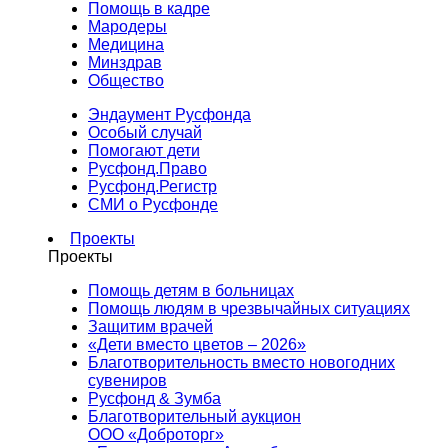
Помощь в кадре
Мародеры
Медицина
Минздрав
Общество
Эндаумент Русфонда
Особый случай
Помогают дети
Русфонд.Право
Русфонд.Регистр
СМИ о Русфонде
Проекты
Проекты
Помощь детям в больницах
Помощь людям в чрезвычайных ситуациях
Защитим врачей
«Дети вместо цветов – 2026»
Благотворительность вместо новогодних
сувениров
Русфонд & Зумба
Благотворительный аукцион
ООО «Доброторг»