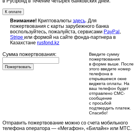
в Русфонд в течение четырех банковских дней.
К оплате
Внимание!
Криптовалюты
здесь
. Для
пожертвования с карты зарубежного банка
воспользуйтесь, пожалуйста, сервисами
PayPal
,
Stripe
или формой на сайте фонда-партнера в
Казахстане
rusfond.kz
Сумма пожертвования:
Введите сумму
пожертвования
в форме выше. После
Пожертвовать
этого введите номер
телефона в
открывшемся окне
виджета оплаты. На
ваш телефон будет
отправлено СМС-
сообщение
с просьбой
подтвердить платеж.
Cпасибо!
Отправить пожертвование можно со счета мобильного
телефона оператора — «Мегафон», «Билайн» или МТС.