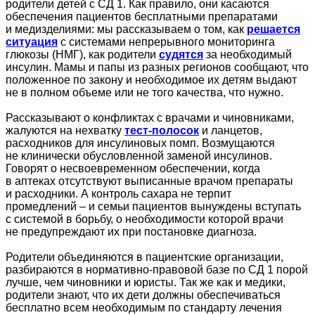
родители детей с СД 1. Как правило, они касаются
обеспечения пациентов бесплатными препаратами
и медизделиями: мы рассказываем о том, как
решается
ситуация
с системами непрерывного мониторинга
глюкозы (НМГ), как родители
судятся
за необходимый
инсулин. Мамы и папы из разных регионов сообщают, что
положенное по закону и необходимое их детям выдают
не в полном объеме или не того качества, что нужно.
Рассказывают о конфликтах с врачами и чиновниками,
жалуются на нехватку
тест-полосок
и ланцетов,
расходников для инсулиновых помп. Возмущаются
не клинически обусловленной заменой инсулинов.
Говорят о несвоевременном обеспечении, когда
в аптеках отсутствуют выписанные врачом препараты
и расходники. А контроль сахара не терпит
промедлений – и семьи пациентов вынуждены вступать
с системой в борьбу, о необходимости которой врачи
не предупреждают их при постановке диагноза.
Родители объединяются в пациентские организации,
разбираются в нормативно-правовой базе по СД 1 порой
лучше, чем чиновники и юристы. Так же как и медики,
родители знают, что их дети должны обеспечиваться
бесплатно всем необходимым по стандарту лечения