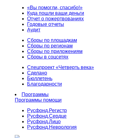
«Вы помогли, спасибо!»
Куда пошли ваши деньги
Отчет о пожертвованиях
Годовые отчеты
Аудит
Сборы по площадкам
Сборы по регионам
Сборы по приложениям
Сборы в соцсетях
Спецпроект «Четверть века»
Сделано
Бюллетень
Благодарности
Программы
Программы помощи
Русфонд.
Регистр
Русфонд.
Сердце
Русфонд.
Лицо
Русфонд.
Неврология