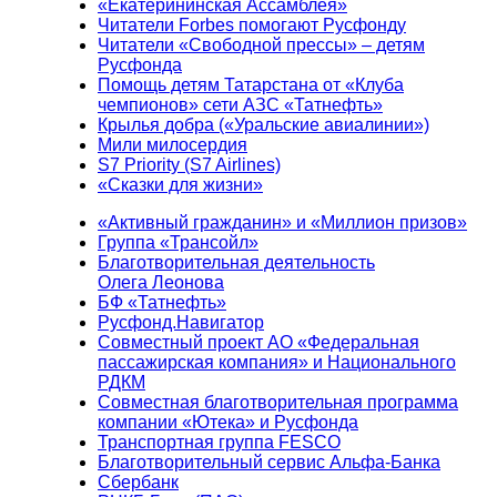
«Екатерининская Ассамблея»
Читатели Forbes помогают Русфонду
Читатели «Свободной прессы» – детям
Русфонда
Помощь детям Татарстана от «Клуба
чемпионов» сети АЗС «Татнефть»
Крылья добра («Уральские авиалинии»)
Мили милосердия
S7 Priority (S7 Airlines)
«Сказки для жизни»
«Активный гражданин» и «Миллион призов»
Группа «Трансойл»
Благотворительная деятельность
Олега Леонова
БФ «Татнефть»
Русфонд.Навигатор
Совместный проект АО «Федеральная
пассажирская компания» и Национального
РДКМ
Совместная благотворительная программа
компании «Ютека» и Русфонда
Транспортная группа FESCO
Благотворительный сервис Альфа-Банка
Сбербанк