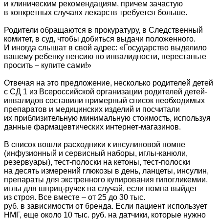
и клиническим рекомендациям, причем зачастую
в конкретных случаях лекарств требуется больше.
Родители обращаются в прокуратуру, в Следственный
комитет, в суд, чтобы добиться выдачи положенного.
И иногда слышат в свой адрес: «Государство выделило
вашему ребенку пенсию по инвалидности, перестаньте
просить – купите сами!»
Отвечая на это предложение, несколько родителей детей
с СД 1 из Всероссийской организации родителей детей-
инвалидов составили примерный список необходимых
препаратов и медицинских изделий и посчитали
их приблизительную минимальную стоимость, используя
данные фармацевтических интернет-магазинов.
В список вошли расходники к инсулиновой помпе
(инфузионный и сервисный наборы, иглы-канюли,
резервуары), тест-полоски на кетоны, тест-полоски
на десять измерений глюкозы в день, ланцеты, инсулин,
препараты для экстренного купирования гипогликемии,
иглы для шприц-ручек на случай, если помпа выйдет
из строя. Все вместе – от 25 до 30 тыс.
руб. в зависимости от бренда. Если пациент использует
НМГ, еще около 10 тыс. руб. на датчики, которые нужно