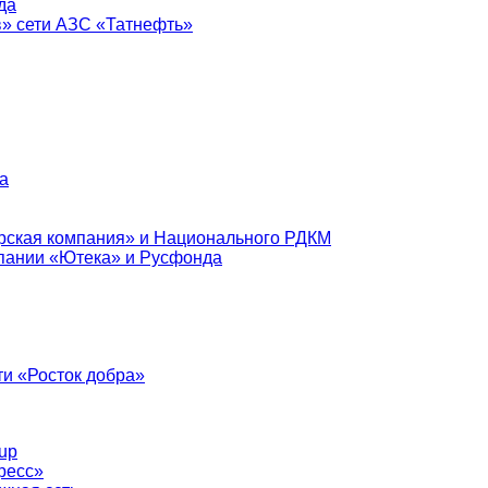
да
в» сети АЗС «Татнефть»
а
рская компания» и Национального РДКМ
пании «Ютека» и Русфонда
и «Росток добра»
up
ресс»