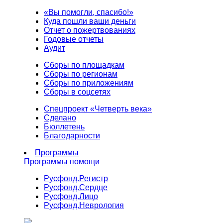
«Вы помогли, спасибо!»
Куда пошли ваши деньги
Отчет о пожертвованиях
Годовые отчеты
Аудит
Сборы по площадкам
Сборы по регионам
Сборы по приложениям
Сборы в соцсетях
Спецпроект «Четверть века»
Сделано
Бюллетень
Благодарности
Программы
Программы помощи
Русфонд.
Регистр
Русфонд.
Сердце
Русфонд.
Лицо
Русфонд.
Неврология