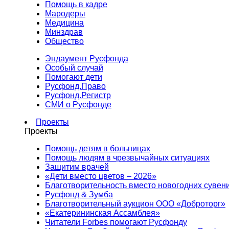
Помощь в кадре
Мародеры
Медицина
Минздрав
Общество
Эндаумент Русфонда
Особый случай
Помогают дети
Русфонд.Право
Русфонд.Регистр
СМИ о Русфонде
Проекты
Проекты
Помощь детям в больницах
Помощь людям в чрезвычайных ситуациях
Защитим врачей
«Дети вместо цветов – 2026»
Благотворительность вместо новогодних сувен
Русфонд & Зумба
Благотворительный аукцион ООО «Доброторг»
«Екатерининская Ассамблея»
Читатели Forbes помогают Русфонду