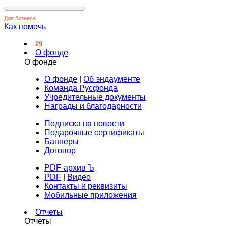
Для бизнеса
Как помочь
29
О фонде
О фонде
О фонде
|
Об эндаументе
Команда Русфонда
Учредительные документы
Награды и благодарности
Подписка на новости
Подарочные сертификаты
Баннеры
Договор
PDF-архив Ъ
PDF
|
Видео
Контакты и реквизиты
Мобильные приложения
Отчеты
Отчеты