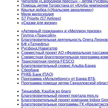
Читатели «Свободной прессы» – детям Русфон
Помощь детям Татарстана от «Клуба чемпионо
Крылья добра («Уральские авиалинии»)
Мили милосердия
S7 Priority (S7 Airlines)
«Сказки для жизни»
«Активный гражданин» и «Миллион призов»
Группа «Трансойл»
Благотворительная деятельность Олега Леонов
БФ «Татнефть»
Русфонд.Навигатор
Совместный проект АО «Федеральная пассажи
Совместная благотворительная программа ком
Транспортная группа FESCO
Благотворительный сервис Альфа-Банка
Сбербанк
РНКБ Банк (ПАО)
Программа «Мультибонус» от Банка ВТБ
Программа помощи детям Свердловской област
Тинькофф. Кэшбэк во благо
Благотворительный проект портала mos.ru
Благотворительный проект компании Indoor Gro
Благотворительные программы ГК «Кредитэксп