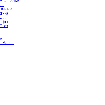
жная сеть»
а»
тал-18»
ктика»
aut
софт»
рЭко»
т»
e Market