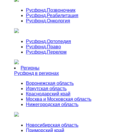
Русфонд.
Позвоночник
Русфонд.
Реабилитация
Русфонд.
Онкология
Русфонд.
Ортопедия
Русфонд.
Право
Русфонд.
Перелом
Регионы
Русфонд в регионах
Воронежская область
Иркутская область
Краснодарский край
Москва и Московская область
Нижегородская область
Новосибирская область
Приморский край