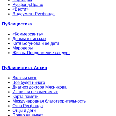
Русфонд.Право
«Вести»
Эндаумент Русфонда
Публицистика
«Коммерсантъ»
Драмы в письмах
Катя Богунова и её дети
Мародеры
Жизнь. Продолжение следует
Публицистика. Архив
Включи мозг
Все будет ничего
Диагноз доктора Мясникова
Из жизни незаменимых
Карта памяти
Международная благотворительность
Окна Русфонда
Отцы и дети
Право на вычет