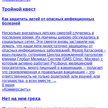
Тройной квест
Как защитить детей от опасных инфекционных
болезней
Несколько внезапных детских смертей случились в
последнее время. Их причины широко обсуждались в
социальных сетях. Эти смерти вновь заставили нас
думать, что наши дети недостаточно защищены от
опасных инфекционных заболеваний. Федор Катасонов –
врач-педиатр, сотрудник Центра врожденной патологии
клиники Глобал Медикал Систем (GMS Clinic, Москва), с
которым активно работает Русфонд, медицинский
просветитель, много пишущий о вакцинации, – полагает,
что своевременная и правильная вакцинация – это
ответственность не только родителей, или врачей, или
государства, а всех вместе. →
8 июня
«Коммерсантъ»
Нет на нем греха