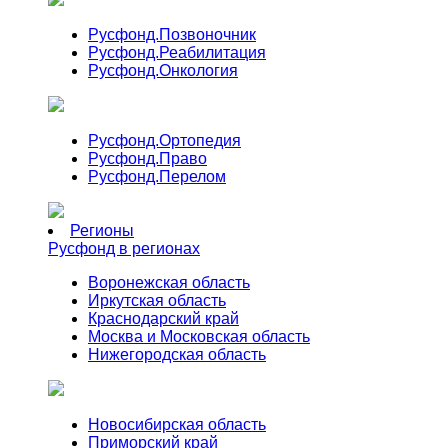
Русфонд.
Позвоночник
Русфонд.
Реабилитация
Русфонд.
Онкология
Русфонд.
Ортопедия
Русфонд.
Право
Русфонд.
Перелом
Регионы
Русфонд в регионах
Воронежская область
Иркутская область
Краснодарский край
Москва и Московская область
Нижегородская область
Новосибирская область
Приморский край