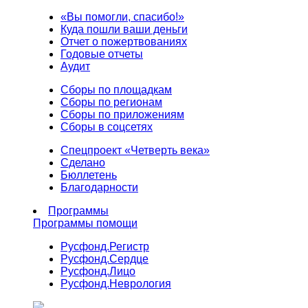
«Вы помогли, спасибо!»
Куда пошли ваши деньги
Отчет о пожертвованиях
Годовые отчеты
Аудит
Сборы по площадкам
Сборы по регионам
Сборы по приложениям
Сборы в соцсетях
Спецпроект «Четверть века»
Сделано
Бюллетень
Благодарности
Программы
Программы помощи
Русфонд.
Регистр
Русфонд.
Сердце
Русфонд.
Лицо
Русфонд.
Неврология