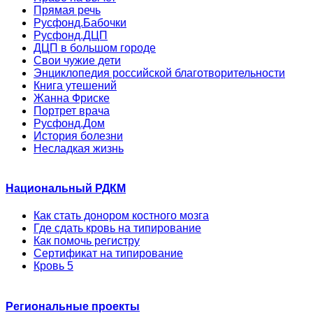
Прямая речь
Русфонд.Бабочки
Русфонд.ДЦП
ДЦП в большом городе
Свои чужие дети
Энциклопедия российской благотворительности
Книга утешений
Жанна Фриске
Портрет врача
Русфонд.Дом
История болезни
Несладкая жизнь
Национальный РДКМ
Как стать донором костного мозга
Где сдать кровь на типирование
Как помочь регистру
Сертификат на типирование
Кровь 5
Региональные проекты