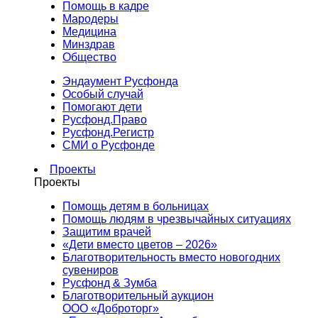
Помощь в кадре
Мародеры
Медицина
Минздрав
Общество
Эндаумент Русфонда
Особый случай
Помогают дети
Русфонд.Право
Русфонд.Регистр
СМИ о Русфонде
Проекты
Проекты
Помощь детям в больницах
Помощь людям в чрезвычайных ситуациях
Защитим врачей
«Дети вместо цветов – 2026»
Благотворительность вместо новогодних
сувениров
Русфонд & Зумба
Благотворительный аукцион
ООО «Доброторг»