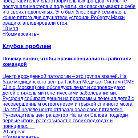
представителей благотворительных фондов, чтобы те
послушали мастера и подумали, как рассказывают о себе
и о своих подопечных. Это был блестящий семинар, в
конце пятого дня слушатели устроили Роберту Макки
овацию, аплодировали стоя. →
18 мая
«Коммерсантъ»
Клубок проблем
Почему важно, чтобы врачи-специалисты работали
командой
Центр врожденной патологии – это группа врачей. На
базе медицинского центра Глобал Медикал Систем (GMS
Clinic, Москва) они обследуют, лечат и сопровождают
детей с тяжелыми генетическими заболеваниями.
Русфонд собирает деньги на программы лечения детей с
несовершенным остеогенезом и грыжей спинного мозга.
На этой неделе центр отпраздновал свое пятилетие.
Руководитель центра доктор Наталия Белова подводит
первые итоги, рассказывает о своих подходах и
принципах. →
20 апреля
«Коммерсантъ»