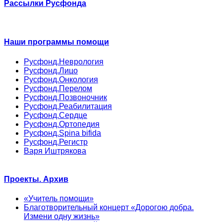
Рассылки Русфонда
Наши программы помощи
Русфонд.Неврология
Русфонд.Лицо
Русфонд.Онкология
Русфонд.Перелом
Русфонд.Позвоночник
Русфонд.Реабилитация
Русфонд.Сердце
Русфонд.Ортопедия
Русфонд.Spina bifida
Русфонд.Регистр
Варя Иштрякова
Проекты. Архив
«Учитель помощи»
Благотворительный концерт «Дорогою добра.
Измени одну жизнь»