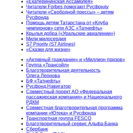
«Екатерининская Ассамблея»
Читатели Forbes помогают Русфонду
Читатели «Свободной прессы» – детям
Русфонда
Помощь детям Татарстана от «Клуба
чемпионов» сети АЗС «Татнефть»
Крылья добра («Уральские авиалинии»)
Мили милосердия
S7 Priority (S7 Airlines)
«Сказки для жизни»
«Активный гражданин» и «Миллион призов»
Группа «Трансойл»
Благотворительная деятельность
Олега Леонова
БФ «Татнефть»
Русфонд.Навигатор
Совместный проект АО «Федеральная
пассажирская компания» и Национального
РДКМ
Совместная благотворительная программа
компании «Ютека» и Русфонда
Транспортная группа FESCO
Благотворительный сервис Альфа-Банка
Сбербанк