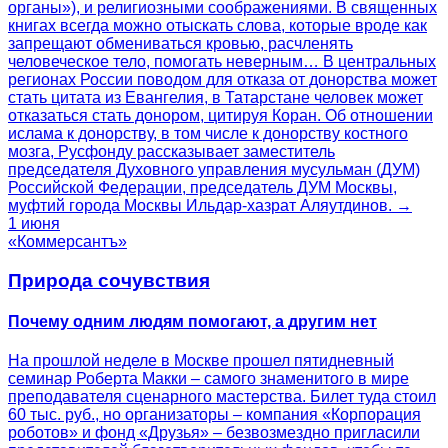
органы»), и религиозными соображениями. В священных
книгах всегда можно отыскать слова, которые вроде как
запрещают обмениваться кровью, расчленять
человеческое тело, помогать неверным… В центральных
регионах России поводом для отказа от донорства может
стать цитата из Евангелия, в Татарстане человек может
отказаться стать донором, цитируя Коран. Об отношении
ислама к донорству, в том числе к донорству костного
мозга, Русфонду рассказывает заместитель
председателя Духовного управления мусульман (ДУМ)
Российской Федерации, председатель ДУМ Москвы,
муфтий города Москвы Ильдар-хазрат Аляутдинов. →
1 июня
«Коммерсантъ»
Природа сочувствия
Почему одним людям помогают, а другим нет
На прошлой неделе в Москве прошел пятидневный
семинар Роберта Макки – самого знаменитого в мире
преподавателя сценарного мастерства. Билет туда стоил
60 тыс. руб., но организаторы – компания «Корпорация
роботов» и фонд «Друзья» – безвозмездно пригласили