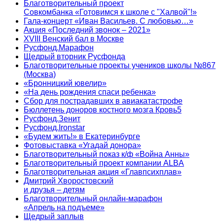
Благотворительный проект
Совкомбанка «Готовимся к школе с "Халвой"!»
Гала-концерт «Иван Васильев. С любовью…»
Акция «Последний звонок – 2021»
XVIII Венский бал в Москве
Русфонд.Марафон
Щедрый вторник Русфонда
Благотворительные проекты учеников школы №867
(Москва)
«Бронницкий ювелир»
«На день рождения спаси ребенка»
Сбор для пострадавших в авиакатастрофе
Бюллетень доноров костного мозга Кровь5
Русфонд.Зенит
Русфонд.Ironstar
«Будем жить!» в Екатеринбурге
Фотовыставка «Угадай донора»
Благотворительный показ к/ф «Война Анны»
Благотворительный проект компании ALBA
Благотворительная акция «Главпсихплав»
Дмитрий Хворостовский
и друзья – детям
Благотворительный онлайн‑марафон
«Апрель на подъеме»
Щедрый заплыв