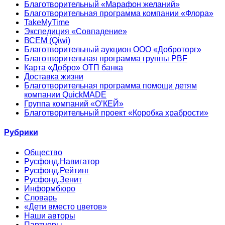
Благотворительный «Марафон желаний»
Благотворительная программа компании «Флора»
TakeMyTime
Экспедиция «Совпадение»
ВСЕМ (Qiwi)
Благотворительный аукцион ООО «Доброторг»
Благотворительная программа группы PBF
Карта «Добро» ОТП банка
Доставка жизни
Благотворительная программа помощи детям
компании QuickMADE
Группа компаний «О’КЕЙ»
Благотворительный проект «Коробка храбрости»
Рубрики
Общество
Русфонд.Навигатор
Русфонд.Рейтинг
Русфонд.Зенит
Информбюро
Словарь
«Дети вместо цветов»
Наши авторы
Партнеры