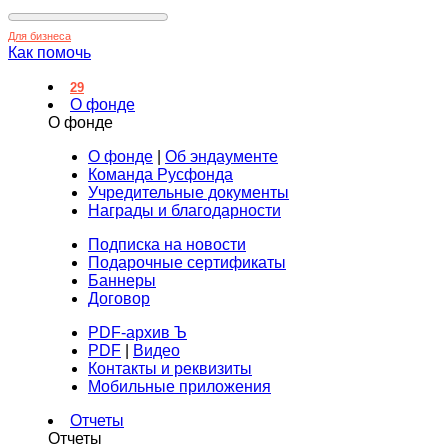
Для бизнеса
Как помочь
29
О фонде
О фонде
О фонде
|
Об эндаументе
Команда Русфонда
Учредительные документы
Награды и благодарности
Подписка на новости
Подарочные сертификаты
Баннеры
Договор
PDF-архив Ъ
PDF
|
Видео
Контакты и реквизиты
Мобильные приложения
Отчеты
Отчеты