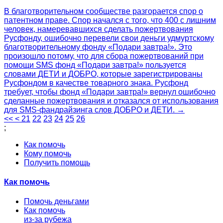
В благотворительном сообществе разгорается спор о
патентном праве. Спор начался с того, что 400 с лишним
человек, намеревавшихся сделать пожертвования
Русфонду, ошибочно перевели свои деньги удмуртскому
благотворительному фонду «Подари завтра!». Это
произошло потому, что для сбора пожертвований при
помощи SMS фонд «Подари завтра!» пользуется
словами ДЕТИ и ДОБРО, которые зарегистрированы
Русфондом в качестве товарного знака. Русфонд
требует, чтобы фонд «Подари завтра!» вернул ошибочно
сделанные пожертвования и отказался от использования
для SMS-фандрайзинга слов ДОБРО и ДЕТИ. →
<<
<
21
22
23
24
25
26
;
Как помочь
Кому помочь
Получить помощь
Как помочь
Помочь деньгами
Как помочь
из-за рубежа