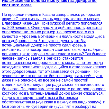
Исламские богословы выступают за донорство
костного мозга
На прошлой неделе в Казани завершилась донорская
акция «Спаси жизнь – стань донором костного мозга».
Благодаря казанцам Приволжский регистр пополнился
на 809 человек. Очевидно, что действенность регистра
определяет не только размер, но прежде всего его
качество – уровень мотивации и лояльности входящих в
него добровольцев. Что нужно сделать, чтобы
потенциальный донор не просто сдал кровь, а
действительно пожертвовал свои клетки, когда найдется
реципиент, которому он может спасти жизнь? Так бывает:
человек записывается в регистр, становится
потенциальным донором костного мозга, а потом, когда
находится реципиент, нуждающийся в стволовых клетках
этого добровольца, тот отказывается от донации. По-
человечески это понятно: боязно подвергать себя пусть
даже и не опасной, но все же не самой простой
медицинской манипуляции ради спасения неизвестного
больного. По правилам всех на свете регистров доноров
костного мозга потенциальный донор может отказаться.
Люди мотивируют свой отказ и бытовыми
обстоятельствами («уезжаю в важную командировку»), и
безграмотными суевериями («усыпят и разберут на