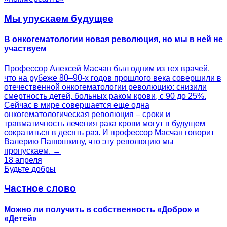
Мы упускаем будущее
В онкогематологии новая революция, но мы в ней не
участвуем
Профессор Алексей Масчан был одним из тех врачей,
что на рубеже 80–90-х годов прошлого века совершили в
отечественной онкогематологии революцию: снизили
смертность детей, больных раком крови, с 90 до 25%.
Сейчас в мире совершается еще одна
онкогематологическая революция – сроки и
травматичность лечения рака крови могут в будущем
сократиться в десять раз. И профессор Масчан говорит
Валерию Панюшкину, что эту революцию мы
пропускаем. →
18 апреля
Будьте добры
Частное слово
Можно ли получить в собственность «Добро» и
«Детей»