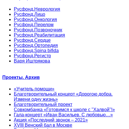
Русфонд.Неврология
Русфонд.Лицо
Русфонд.Онкология
Русфонд.Перелом
Русфонд.Позвоночник
Русфонд.Реабилитация
Русфонд.Сердце
Русфонд.Ортопедия
Русфонд.Spina bifida
Русфонд.Регистр
Варя Иштрякова
Проекты. Архив
«Учитель помощи»
Благотворительный концерт «Дорогою добра.
Измени одну жизнь»
Благотворительный проект
Совкомбанка «Готовимся к школе с "Халвой"!»
Гала-концерт «Иван Васильев. С любовью…»
Акция «Последний звонок – 2021»
XVIII Венский бал в Москве