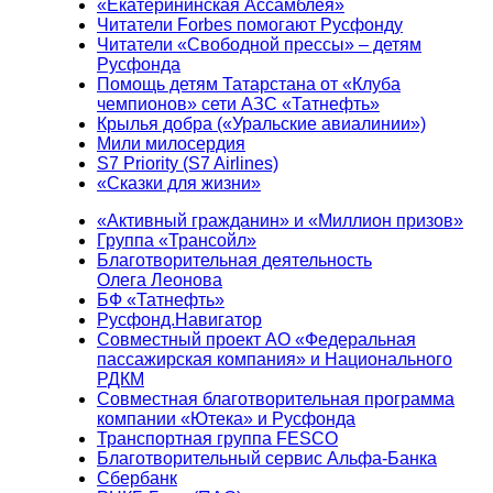
«Екатерининская Ассамблея»
Читатели Forbes помогают Русфонду
Читатели «Свободной прессы» – детям
Русфонда
Помощь детям Татарстана от «Клуба
чемпионов» сети АЗС «Татнефть»
Крылья добра («Уральские авиалинии»)
Мили милосердия
S7 Priority (S7 Airlines)
«Сказки для жизни»
«Активный гражданин» и «Миллион призов»
Группа «Трансойл»
Благотворительная деятельность
Олега Леонова
БФ «Татнефть»
Русфонд.Навигатор
Совместный проект АО «Федеральная
пассажирская компания» и Национального
РДКМ
Совместная благотворительная программа
компании «Ютека» и Русфонда
Транспортная группа FESCO
Благотворительный сервис Альфа-Банка
Сбербанк