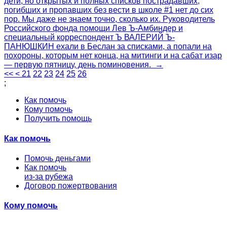
дети, но открытых и полных списков пострадавших,
погибших и пропавших без вести в школе #1 нет до сих
пор. Мы даже не знаем точно, сколько их. Руководитель
Российского фонда помощи Лев Ъ-Амбиндер и
специальный корреспондент Ъ ВАЛЕРИЙ Ъ-
ПАНЮШКИН ехали в Беслан за списками, а попали на
похороны, которым нет конца, на митинги и на сабат изар
— первую пятницу, день поминовения. →
<<
<
21
22
23
24
25
26
;
Как помочь
Кому помочь
Получить помощь
Как помочь
Помочь деньгами
Как помочь
из-за рубежа
Договор пожертвования
Кому помочь