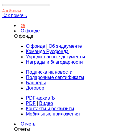
Для бизнеса
Как помочь
29
О фонде
О фонде
О фонде
|
Об эндаументе
Команда Русфонда
Учредительные документы
Награды и благодарности
Подписка на новости
Подарочные сертификаты
Баннеры
Договор
PDF-архив Ъ
PDF
|
Видео
Контакты и реквизиты
Мобильные приложения
Отчеты
Отчеты