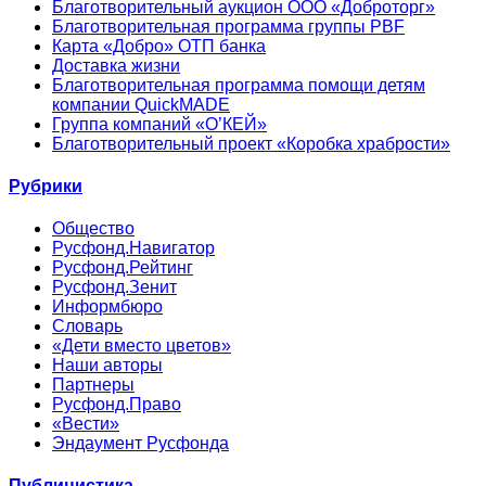
Благотворительный аукцион ООО «Доброторг»
Благотворительная программа группы PBF
Карта «Добро» ОТП банка
Доставка жизни
Благотворительная программа помощи детям
компании QuickMADE
Группа компаний «О’КЕЙ»
Благотворительный проект «Коробка храбрости»
Рубрики
Общество
Русфонд.Навигатор
Русфонд.Рейтинг
Русфонд.Зенит
Информбюро
Словарь
«Дети вместо цветов»
Наши авторы
Партнеры
Русфонд.Право
«Вести»
Эндаумент Русфонда
Публицистика