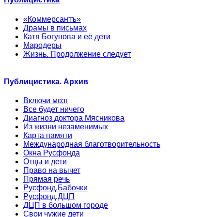
«Коммерсантъ»
Драмы в письмах
Катя Богунова и её дети
Мародеры
Жизнь. Продолжение следует
Публицистика. Архив
Включи мозг
Все будет ничего
Диагноз доктора Мясникова
Из жизни незаменимых
Карта памяти
Международная благотворительность
Окна Русфонда
Отцы и дети
Право на вычет
Прямая речь
Русфонд.Бабочки
Русфонд.ДЦП
ДЦП в большом городе
Свои чужие дети