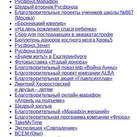
Русфонд.Марафон
Щедрый вторник Русфонда
Благотворительные проекты учеников школы №867
(Москва)
«Бронницкий ювелир»
«На день рождения спаси ребенка»
Сбор для пострадавших в авиакатастрофе
Бюллетень доноров костного мозга Кровь5
Русфонд.Зенит
Русфонд.Ironstar
«Будем жить!» в Екатеринбурге
Фотовыставка «Угадай донора»
Благотворительный показ к/ф «Война Анны»
Благотворительный проект компании ALBA
Благотворительная акция «Главпсихплав»
Дмитрий Хворостовский
и друзья – детям
Благотворительный онлайн‑марафон
«Апрель на подъеме»
Щедрый заплыв
Благотворительный «Марафон желаний»
Благотворительная программа компании «Флора»
TakeMyTime
Экспедиция «Совпадение»
ВСЕМ (Qiwi)