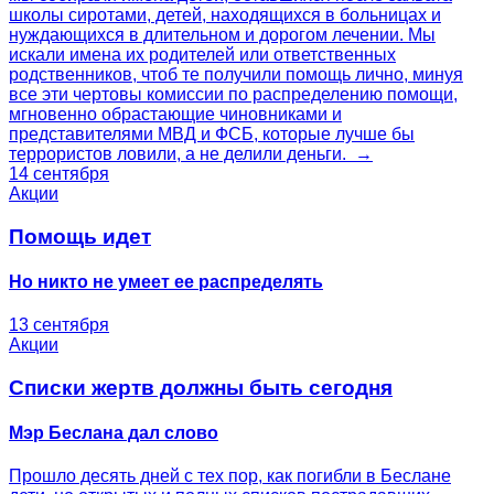
школы сиротами, детей, находящихся в больницах и
нуждающихся в длительном и дорогом лечении. Мы
искали имена их родителей или ответственных
родственников, чтоб те получили помощь лично, минуя
все эти чертовы комиссии по распределению помощи,
мгновенно обрастающие чиновниками и
представителями МВД и ФСБ, которые лучше бы
террористов ловили, а не делили деньги. →
14 сентября
Акции
Помощь идет
Но никто не умеет ее распределять
13 сентября
Акции
Списки жертв должны быть сегодня
Мэр Беслана дал слово
Прошло десять дней с тех пор, как погибли в Беслане