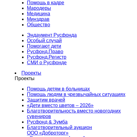
Помощь в кадре
Мародеры
Медицина
Минздрав
Общество
Эндаумент Русфонда
Особый случай
Помогают дети
Русфонд.Право
Русфонд.Регистр
СМИ о Русфонде
Проекты
Проекты
Помощь детям в больницах
Помощь людям в чрезвычайных ситуациях
Защитим врачей
«Дети вместо цветов – 2026»
Благотворительность вместо новогодних
сувениров
Русфонд & Зумба
Благотворительный аукцион
ООО «Доброторг»