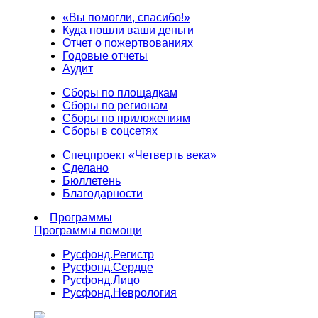
«Вы помогли, спасибо!»
Куда пошли ваши деньги
Отчет о пожертвованиях
Годовые отчеты
Аудит
Сборы по площадкам
Сборы по регионам
Сборы по приложениям
Сборы в соцсетях
Спецпроект «Четверть века»
Сделано
Бюллетень
Благодарности
Программы
Программы помощи
Русфонд.
Регистр
Русфонд.
Сердце
Русфонд.
Лицо
Русфонд.
Неврология