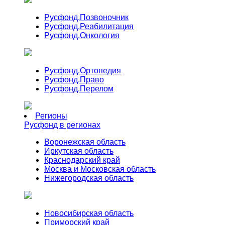
Русфонд.
Позвоночник
Русфонд.
Реабилитация
Русфонд.
Онкология
Русфонд.
Ортопедия
Русфонд.
Право
Русфонд.
Перелом
Регионы
Русфонд в регионах
Воронежская область
Иркутская область
Краснодарский край
Москва и Московская область
Нижегородская область
Новосибирская область
Приморский край