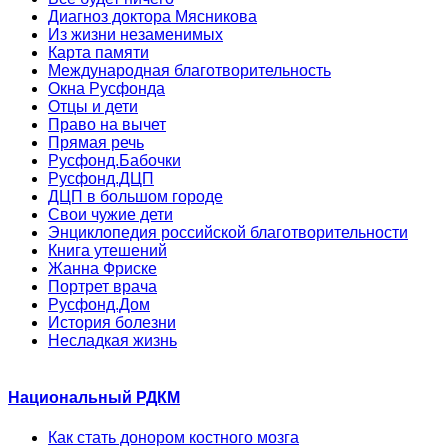
Диагноз доктора Мясникова
Из жизни незаменимых
Карта памяти
Международная благотворительность
Окна Русфонда
Отцы и дети
Право на вычет
Прямая речь
Русфонд.Бабочки
Русфонд.ДЦП
ДЦП в большом городе
Свои чужие дети
Энциклопедия российской благотворительности
Книга утешений
Жанна Фриске
Портрет врача
Русфонд.Дом
История болезни
Несладкая жизнь
Национальный РДКМ
Как стать донором костного мозга