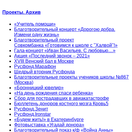
Проекты. Архив
«Учитель помощи»
Благотворительный концерт «Дорогою добра.
Измени одну жизнь»
Благотворительный проект
Совкомбанка «Готовимся к школе с "Халвой"!»
Гала-концерт «Иван Васильев. С любовью…»
Акция «Последний звонок – 2021»
XVIII Венский бал в Москве
Русфонд.Марафон
Щедрый вторник Русфонда
Благотворительные проекты учеников школы №867
(Москва)
«Бронницкий ювелир»
«На день рождения спаси ребенка»
Сбор для пострадавших в авиакатастрофе
Бюллетень доноров костного мозга Кровь5
Русфонд.Зенит
Русфонд.Ironstar
«Будем жить!» в Екатеринбурге
Фотовыставка «Угадай донора»
Благотворительный показ к/ф «Война Анны»