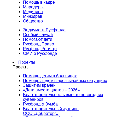
Помощь в кадре
Мародеры
Медицина
Минздрав
Общество
Эндаумент Русфонда
Особый случай
Помогают дети
Русфонд.Право
Русфонд.Регистр
СМИ о Русфонде
Проекты
Проекты
Помощь детям в больницах
Помощь людям в чрезвычайных ситуациях
Защитим врачей
«Дети вместо цветов – 2026»
Благотворительность вместо новогодних
сувениров
Русфонд & Зумба
Благотворительный аукцион
ООО «Доброторг»