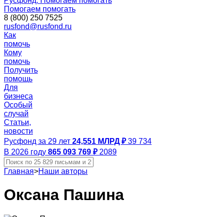
Русфонд. Помогаем помогать
Помогаем помогать
8 (800) 250 7525
rusfond@rusfond.ru
Как
помочь
Кому
помочь
Получить
помощь
Для
бизнеса
Особый
случай
Статьи,
новости
Русфонд за 29 лет
24,551 МЛРД ₽
39 734
В 2026 году
865 093 769 ₽
2089
Главная
>
Наши авторы
Оксана Пашина