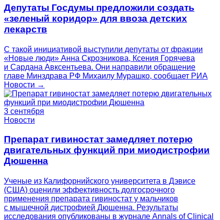
Депутаты Госдумы предложили создать
«зеленый коридор» для ввоза детских
лекарств
С такой инициативой выступили депутаты от фракции
«Новые люди» Анна Скрозникова, Ксения Горячева
и Сардана Авксентьева. Они направили обращение
главе Минздрава РФ Михаилу Мурашко, сообщает РИА
Новости →
3 сентября
Новости
Препарат гивиностат замедляет потерю
двигательных функций при миодистрофии
Дюшенна
Ученые из Калифорнийского университета в Дэвисе
(США) оценили эффективность долгосрочного
применения препарата гивиностат у мальчиков
с мышечной дистрофией Дюшенна. Результаты
исследования опубликованы в журнале Annals of Clinical