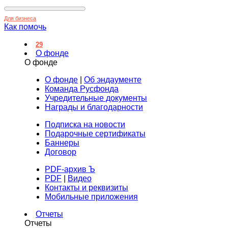
Для бизнеса
Как помочь
29
О фонде
О фонде
О фонде
|
Об эндаументе
Команда Русфонда
Учредительные документы
Награды и благодарности
Подписка на новости
Подарочные сертификаты
Баннеры
Договор
PDF-архив Ъ
PDF
|
Видео
Контакты и реквизиты
Мобильные приложения
Отчеты
Отчеты