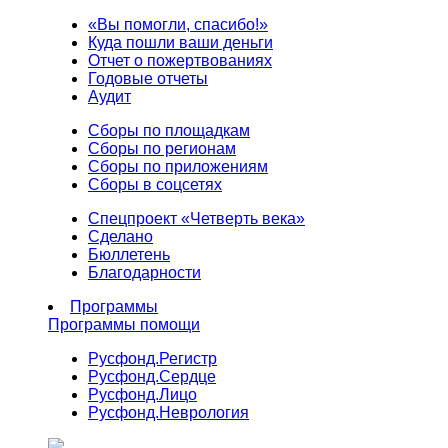
«Вы помогли, спасибо!»
Куда пошли ваши деньги
Отчет о пожертвованиях
Годовые отчеты
Аудит
Сборы по площадкам
Сборы по регионам
Сборы по приложениям
Сборы в соцсетях
Спецпроект «Четверть века»
Сделано
Бюллетень
Благодарности
Программы
Программы помощи
Русфонд.
Регистр
Русфонд.
Сердце
Русфонд.
Лицо
Русфонд.
Неврология