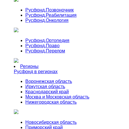
Русфонд.
Позвоночник
Русфонд.
Реабилитация
Русфонд.
Онкология
Русфонд.
Ортопедия
Русфонд.
Право
Русфонд.
Перелом
Регионы
Русфонд в регионах
Воронежская область
Иркутская область
Краснодарский край
Москва и Московская область
Нижегородская область
Новосибирская область
Приморский край