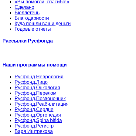
«Вы помогли, спасибо!»
Сделано
Бюллетень
Благодарности
Куда пошли ваши деньги
Годовые отчеты
Рассылки Русфонда
Наши программы помощи
Русфонд.Неврология
Русфонд.Лицо
Русфонд.Онкология
Русфонд.Перелом
Русфонд.Позвоночник
Русфонд.Реабилитация
Русфонд.Сердце
Русфонд.Ортопедия
Русфонд.Spina bifida
Русфонд.Регистр
Варя Иштрякова