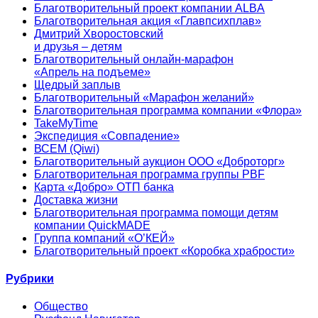
Благотворительный проект компании ALBA
Благотворительная акция «Главпсихплав»
Дмитрий Хворостовский
и друзья – детям
Благотворительный онлайн‑марафон
«Апрель на подъеме»
Щедрый заплыв
Благотворительный «Марафон желаний»
Благотворительная программа компании «Флора»
TakeMyTime
Экспедиция «Совпадение»
ВСЕМ (Qiwi)
Благотворительный аукцион ООО «Доброторг»
Благотворительная программа группы PBF
Карта «Добро» ОТП банка
Доставка жизни
Благотворительная программа помощи детям
компании QuickMADE
Группа компаний «О’КЕЙ»
Благотворительный проект «Коробка храбрости»
Рубрики
Общество