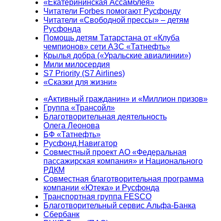
«Екатерининская Ассамблея»
Читатели Forbes помогают Русфонду
Читатели «Свободной прессы» – детям
Русфонда
Помощь детям Татарстана от «Клуба
чемпионов» сети АЗС «Татнефть»
Крылья добра («Уральские авиалинии»)
Мили милосердия
S7 Priority (S7 Airlines)
«Сказки для жизни»
«Активный гражданин» и «Миллион призов»
Группа «Трансойл»
Благотворительная деятельность
Олега Леонова
БФ «Татнефть»
Русфонд.Навигатор
Совместный проект АО «Федеральная
пассажирская компания» и Национального
РДКМ
Совместная благотворительная программа
компании «Ютека» и Русфонда
Транспортная группа FESCO
Благотворительный сервис Альфа-Банка
Сбербанк