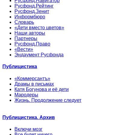
Русфонд.Навигатор
Русфонд.Рейтинг
Русфонд.Зенит
Информбюро
Словарь
«Дети вместо цветов»
Наши авторы
Партнеры
Русфонд.Право
«Вести»
Эндаумент Русфонда
Публицистика
«Коммерсантъ»
Драмы в письмах
Катя Богунова и её дети
Мародеры
Жизнь. Продолжение следует
Публицистика. Архив
Включи мозг
Все будет ничего