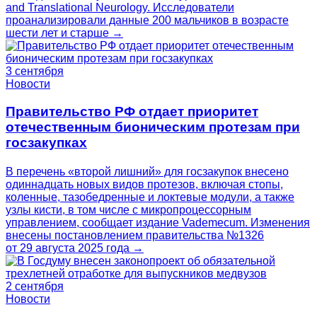
and Translational Neurology. Исследователи
проанализировали данные 200 мальчиков в возрасте
шести лет и старше →
3 сентября
Новости
Правительство РФ отдает приоритет
отечественным бионическим протезам при
госзакупках
В перечень «второй лишний» для госзакупок внесено
одиннадцать новых видов протезов, включая стопы,
коленные, тазобедренные и локтевые модули, а также
узлы кисти, в том числе с микропроцессорным
управлением, сообщает издание Vademecum. Изменения
внесены постановлением правительства №1326
от 29 августа 2025 года →
2 сентября
Новости