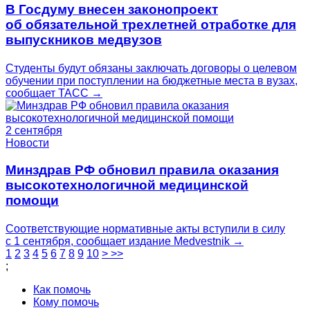
В Госдуму внесен законопроект
об обязательной трехлетней отработке для
выпускников медвузов
Студенты будут обязаны заключать договоры о целевом
обучении при поступлении на бюджетные места в вузах,
сообщает ТАСС →
2 сентября
Новости
Минздрав РФ обновил правила оказания
высокотехнологичной медицинской
помощи
Соответствующие нормативные акты вступили в силу
с 1 сентября, сообщает издание Medvestnik →
1
2
3
4
5
6
7
8
9
10
>
>>
;
Как помочь
Кому помочь