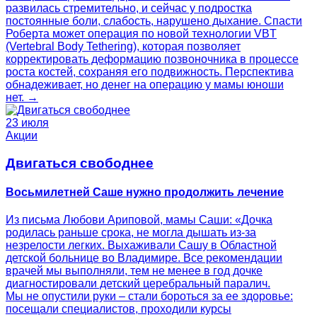
развилась стремительно, и сейчас у подростка
постоянные боли, слабость, нарушено дыхание. Спасти
Роберта может операция по новой технологии VBT
(Vertebral Body Tethering), которая позволяет
корректировать деформацию позвоночника в процессе
роста костей, сохраняя его подвижность. Перспектива
обнадеживает, но денег на операцию у мамы юноши
нет. →
23 июля
Акции
Двигаться свободнее
Восьмилетней Саше нужно продолжить лечение
Из письма Любови Ариповой, мамы Саши: «Дочка
родилась раньше срока, не могла дышать из-за
незрелости легких. Выхаживали Сашу в Областной
детской больнице во Владимире. Все рекомендации
врачей мы выполняли, тем не менее в год дочке
диагностировали детский церебральный паралич.
Мы не опустили руки – стали бороться за ее здоровье:
посещали специалистов, проходили курсы