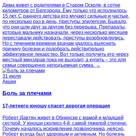
Дима живет с родителями в Старом Осколе, в сотне
километров от Белгорода. Ему только что исполнилось
15 лет. С раннего детства его мучают сильные и частые,
по несколько раз в день, приступы эпилепсии. Бывало,
что они шли друг за другом без перерыва. Препараты,
которые мальчику назначали, через несколько месяцев
переставали действовать, приступы возобновлялись.
Но с течением времени врачам удалось выяснить
причину болезни и подобрать действительно
эффективное лекарство. Вот только получить его через
местный минздрав пока не выходит, а купить – это для
семьи совершенно неподъемная сумма. →
31 июля
Акции
Боль за плечами
17-летнего юношу спасет дорогая операция
Роберт Давтян живет в Обнинске с мамой и младшей
сестрой. У юноши сколиоз 4‑й, самой тяжелой степени.
Почему началось искривление позвоночника, неясно,
Роберт всегда был здоровым и активным. Но болезнь