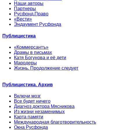
Наши авторы
Партнеры
Русфонд.Право
«Вести»
Эндаумент Русфонда
Публицистика
«Коммерсантъ»
Драмы в письмах
Катя Богунова и её дети
Мародеры
Жизнь. Продолжение следует
Публицистика. Архив
Включи мозг
Все будет ничего
Диагноз доктора Мясникова
Из жизни незаменимых
Карта памяти
Международная благотворительность
Окна Русфонда