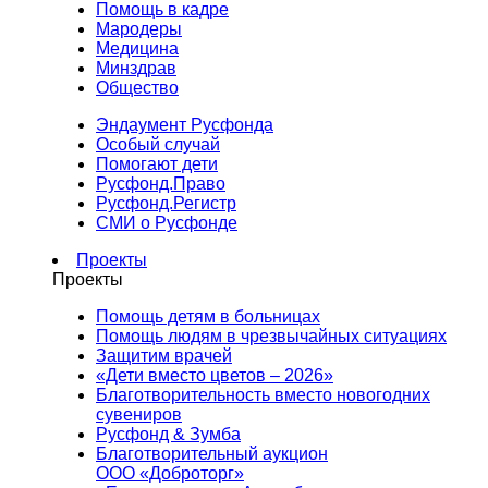
Помощь в кадре
Мародеры
Медицина
Минздрав
Общество
Эндаумент Русфонда
Особый случай
Помогают дети
Русфонд.Право
Русфонд.Регистр
СМИ о Русфонде
Проекты
Проекты
Помощь детям в больницах
Помощь людям в чрезвычайных ситуациях
Защитим врачей
«Дети вместо цветов – 2026»
Благотворительность вместо новогодних
сувениров
Русфонд & Зумба
Благотворительный аукцион
ООО «Доброторг»