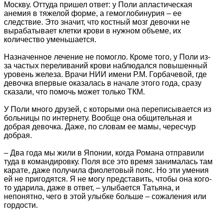
Москву. Оттуда пришел ответ: у Поли апластическая
анемия в тяжелой форме, а гемоглобинурия – ее
следствие. Это значит, что костный мозг девочки не
вырабатывает клетки крови в нужном объеме, их
количество уменьшается.
Назначенное лечение не помогло. Кроме того, у Поли из-
за частых переливаний крови наблюдался повышенный
уровень железа. Врачи НИИ имени Р.М. Горбачевой, где
девочка впервые оказалась в начале этого года, сразу
сказали, что помочь может только ТКМ.
У Поли много друзей, с которыми она переписывается из
больницы по интернету. Вообще она общительная и
добрая девочка. Даже, по словам ее мамы, чересчур
добрая.
– Два года мы жили в Японии, когда Романа отправили
туда в командировку. Поля все это время занималась там
карате, даже получила фиолетовый пояс. Но эти умения
ей не пригодятся. Я не могу представить, чтобы она кого-
то ударила, даже в ответ, – улыбается Татьяна, и
непонятно, чего в этой улыбке больше – сожаления или
гордости.