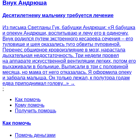
Внук Андрюша
Десятилетнему мальчику требуется лечение
Из письма Светланы Гук, бабушки Андрюши: «Я бабушка
и опекун Андрюши, воспитываю и лечу его в одиночку.
Внук родился путем экстренного кесарева сечения – его
туловище и шея оказались туго обвиты пуповиной.
Перенес обширное кровоизлияние в мозг, нарастала
дыхательная недостаточность. Три недели провел
на аппарате искусственной вентиляции легких, потом его
выхаживали в больнице. Выписали в три с половиной
месяца, но мама от него отказалась. Я оформила опеку
и забрала малыша. Он только лежал, к полутора годам
едва приподнимал голову...» →
;
Как помочь
Кому помочь
Получить помощь
Как помочь
Помочь деньгами