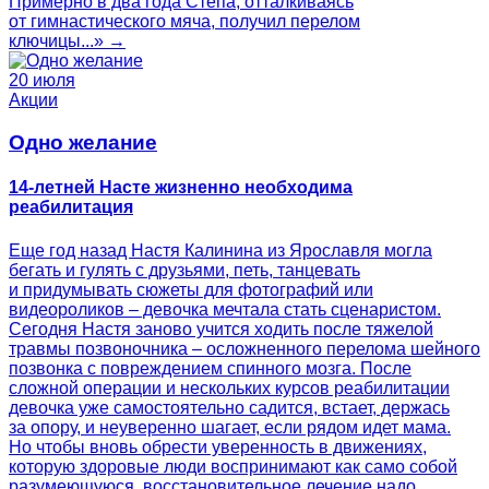
Примерно в два года Степа, отталкиваясь
от гимнастического мяча, получил перелом
ключицы...» →
20 июля
Акции
Одно желание
14-летней Насте жизненно необходима
реабилитация
Еще год назад Настя Калинина из Ярославля могла
бегать и гулять с друзьями, петь, танцевать
и придумывать сюжеты для фотографий или
видеороликов – девочка мечтала стать сценаристом.
Сегодня Настя заново учится ходить после тяжелой
травмы позвоночника – осложненного перелома шейного
позвонка с повреждением спинного мозга. После
сложной операции и нескольких курсов реабилитации
девочка уже самостоятельно садится, встает, держась
за опору, и неуверенно шагает, если рядом идет мама.
Но чтобы вновь обрести уверенность в движениях,
которую здоровые люди воспринимают как само собой
разумеющуюся, восстановительное лечение надо