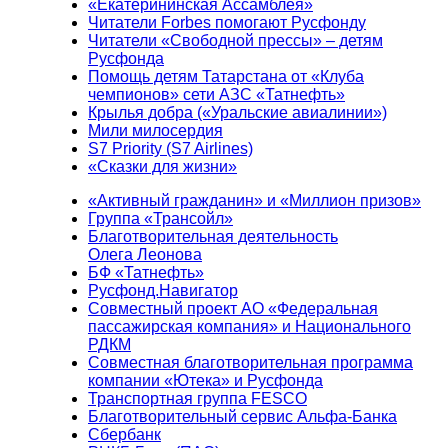
«Екатерининская Ассамблея»
Читатели Forbes помогают Русфонду
Читатели «Свободной прессы» – детям
Русфонда
Помощь детям Татарстана от «Клуба
чемпионов» сети АЗС «Татнефть»
Крылья добра («Уральские авиалинии»)
Мили милосердия
S7 Priority (S7 Airlines)
«Сказки для жизни»
«Активный гражданин» и «Миллион призов»
Группа «Трансойл»
Благотворительная деятельность
Олега Леонова
БФ «Татнефть»
Русфонд.Навигатор
Совместный проект АО «Федеральная
пассажирская компания» и Национального
РДКМ
Совместная благотворительная программа
компании «Ютека» и Русфонда
Транспортная группа FESCO
Благотворительный сервис Альфа-Банка
Сбербанк