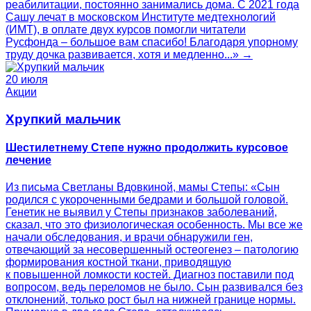
реабилитации, постоянно занимались дома. С 2021 года
Сашу лечат в московском Институте медтехнологий
(ИМТ), в оплате двух курсов помогли читатели
Русфонда – большое вам спасибо! Благодаря упорному
труду дочка развивается, хотя и медленно...» →
20 июля
Акции
Хрупкий мальчик
Шестилетнему Степе нужно продолжить курсовое
лечение
Из письма Светланы Вдовкиной, мамы Степы: «Сын
родился с укороченными бедрами и большой головой.
Генетик не выявил у Степы признаков заболеваний,
сказал, что это физиологическая особенность. Мы все же
начали обследования, и врачи обнаружили ген,
отвечающий за несовершенный остеогенез – патологию
формирования костной ткани, приводящую
к повышенной ломкости костей. Диагноз поставили под
вопросом, ведь переломов не было. Сын развивался без
отклонений, только рост был на нижней границе нормы.