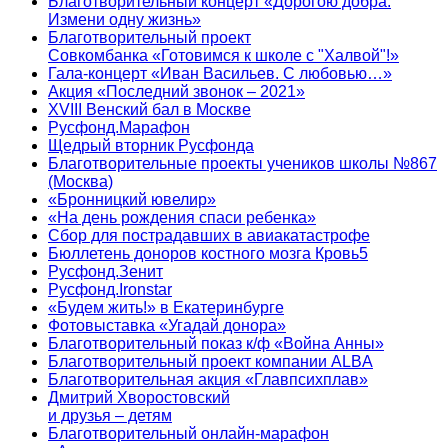
Благотворительный концерт «Дорогою добра.
Измени одну жизнь»
Благотворительный проект
Совкомбанка «Готовимся к школе с "Халвой"!»
Гала-концерт «Иван Васильев. С любовью…»
Акция «Последний звонок – 2021»
XVIII Венский бал в Москве
Русфонд.Марафон
Щедрый вторник Русфонда
Благотворительные проекты учеников школы №867
(Москва)
«Бронницкий ювелир»
«На день рождения спаси ребенка»
Сбор для пострадавших в авиакатастрофе
Бюллетень доноров костного мозга Кровь5
Русфонд.Зенит
Русфонд.Ironstar
«Будем жить!» в Екатеринбурге
Фотовыставка «Угадай донора»
Благотворительный показ к/ф «Война Анны»
Благотворительный проект компании ALBA
Благотворительная акция «Главпсихплав»
Дмитрий Хворостовский
и друзья – детям
Благотворительный онлайн‑марафон