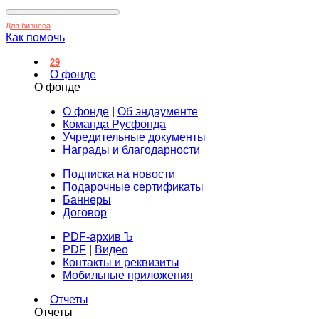
Для бизнеса
Как помочь
29
О фонде
О фонде
О фонде
|
Об эндаументе
Команда Русфонда
Учредительные документы
Награды и благодарности
Подписка на новости
Подарочные сертификаты
Баннеры
Договор
PDF-архив Ъ
PDF
|
Видео
Контакты и реквизиты
Мобильные приложения
Отчеты
Отчеты