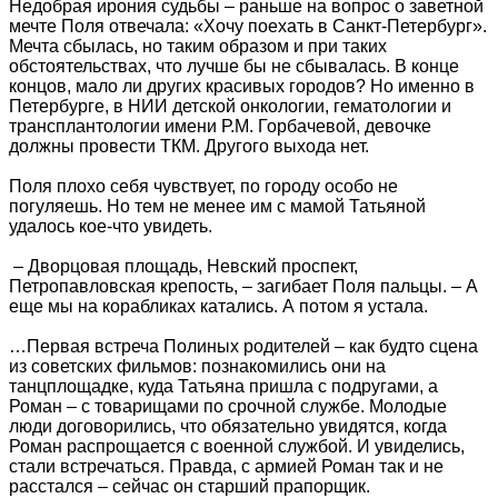
Недобрая ирония судьбы – раньше на вопрос о заветной
мечте Поля отвечала: «Хочу поехать в Санкт-Петербург».
Мечта сбылась, но таким образом и при таких
обстоятельствах, что лучше бы не сбывалась. В конце
концов, мало ли других красивых городов? Но именно в
Петербурге, в НИИ детской онкологии, гематологии и
трансплантологии имени Р.М. Горбачевой, девочке
должны провести ТКМ. Другого выхода нет.
Поля плохо себя чувствует, по городу особо не
погуляешь. Но тем не менее им с мамой Татьяной
удалось кое-что увидеть.
– Дворцовая площадь, Невский проспект,
Петропавловская крепость, – загибает Поля пальцы. – А
еще мы на корабликах катались. А потом я устала.
…Первая встреча Полиных родителей – как будто сцена
из советских фильмов: познакомились они на
танцплощадке, куда Татьяна пришла с подругами, а
Роман – с товарищами по срочной службе. Молодые
люди договорились, что обязательно увидятся, когда
Роман распрощается с военной службой. И увиделись,
стали встречаться. Правда, с армией Роман так и не
расстался – сейчас он старший прапорщик.