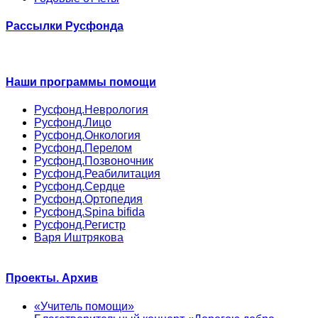
Рассылки Русфонда
Наши программы помощи
Русфонд.Неврология
Русфонд.Лицо
Русфонд.Онкология
Русфонд.Перелом
Русфонд.Позвоночник
Русфонд.Реабилитация
Русфонд.Сердце
Русфонд.Ортопедия
Русфонд.Spina bifida
Русфонд.Регистр
Варя Иштрякова
Проекты. Архив
«Учитель помощи»