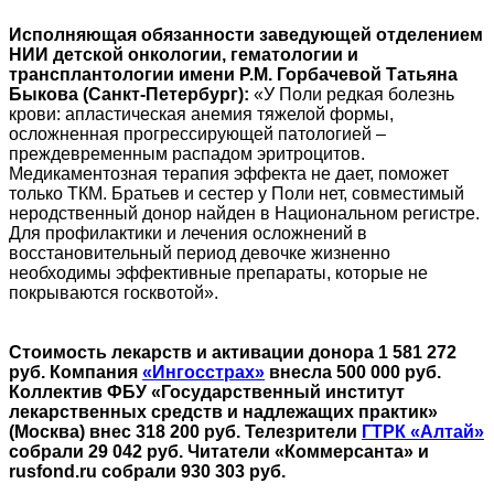
Исполняющая обязанности заведующей отделением
НИИ детской онкологии, гематологии и
трансплантологии имени Р.М. Горбачевой Татьяна
Быкова (Санкт-Петербург):
«У Поли редкая болезнь
крови: апластическая анемия тяжелой формы,
осложненная прогрессирующей патологией –
преждевременным распадом эритроцитов.
Медикаментозная терапия эффекта не дает, поможет
только ТКМ. Братьев и сестер у Поли нет, совместимый
неродственный донор найден в Национальном регистре.
Для профилактики и лечения осложнений в
восстановительный период девочке жизненно
необходимы эффективные препараты, которые не
покрываются госквотой».
Стоимость лекарств и активации донора 1 581 272
руб. Компания
«Ингосстрах»
внесла 500 000 руб.
Коллектив ФБУ «Государственный институт
лекарственных средств и надлежащих практик»
(Москва) внес 318 200 руб. Телезрители
ГТРК «Алтай»
собрали 29 042 руб. Читатели «Коммерсанта» и
rusfond.ru собрали 930 303 руб.