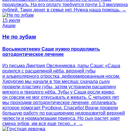
продолжать. На его оплату требуется почти 1,3 миллиона
рублей. Таких денег в семье нет. Нужна наша помощь. →
15 июля
Акции
Не по зубам
Восьмилетнему Саше нужно продолжить
ортодонтическое лечение
Из письма Дмитрия Овсянникова, папы Саши: «Саша
родился с расщелиной нёба, верхней губы
и альвеолярного отростка, деформированным носом.
Хирургию мы начали в три месяца: сначала сыну
провели пластику губы, затем устранили расщелину
мягкого и твердого нёба. Зубы у Саши росли криво,
он совсем не мог откусывать и жевать. С четырех лет
мы проходим ортодонтическое лечение, оплачивать
которое помогает Русфонд. Спасибо! Врачи провели
большую работу по расширению недоразвитой верхней
челюсти и нормализации прикуса. Но сын растет, идет
смена зубов, им все еще тесно...» →