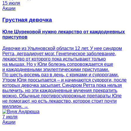
15 июля
Акции
Грустная девочка
Юле Шурековой нужно лекарство от каждодневных
приступов
Девочке из Ульяновской области 12 лет. У нее синдром
Ретта, деградирует мозг. Генетическое заболевание,
лекарство от которого пока испытывают только
на мышах. Но у Юли болезнь сопровождается еще
и каждодневными эпилептическими приступами.
По шесть-восемь раз в день, с криками и судорогами.
Утром Юля просыпается – и начинаются судороги, после
которых девочка засыпает. Синдром Ретта пока нельзя
вылечить, но эти каждодневные мучения прекратить
можно. Обычные противосудорожные препараты Юле
не помогают, но есть лекарство, которое стоит почти
миллион. →
7 июля
Акции