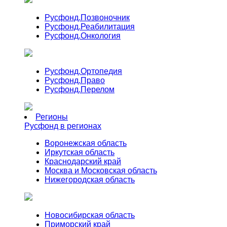
Русфонд.
Позвоночник
Русфонд.
Реабилитация
Русфонд.
Онкология
Русфонд.
Ортопедия
Русфонд.
Право
Русфонд.
Перелом
Регионы
Русфонд в регионах
Воронежская область
Иркутская область
Краснодарский край
Москва и Московская область
Нижегородская область
Новосибирская область
Приморский край