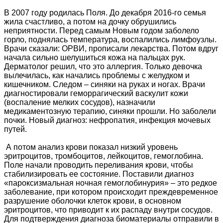
В 2007 году родилась Поля. До декабря 2016-го семья
жила счастливо, а потом на дочку обрушились
неприятности. Перед самым Новым годом заболело
горло, поднялась температура, воспалились лимфоузлы.
Врачи сказали: ОРВИ, прописали лекарства. Потом вдруг
начала сильно шелушиться кожа на пальцах рук.
Дерматолог решил, что это аллергия. Только девочка
вылечилась, как начались проблемы с желудком и
кишечником. Следом – синяки на руках и ногах. Врачи
диагностировали геморрагический васкулит кожи
(воспаление мелких сосудов), назначили
медикаментозную терапию, синяки прошли. Но заболели
почки. Новый диагноз: нефропатия, инфекция мочевых
путей.
А потом анализ крови показал низкий уровень
эритроцитов, тромбоцитов, лейкоцитов, гемоглобина.
Поле начали проводить переливания крови, чтобы
стабилизировать ее состояние. Поставили диагноз
«пароксизмальная ночная гемоглобинурия» – это редкое
заболевание, при котором происходит преждевременное
разрушение оболочки клеток крови, в основном
эритроцитов, что приводит к их распаду внутри сосудов.
Для подтверждения диагноза биоматериалы отправили в