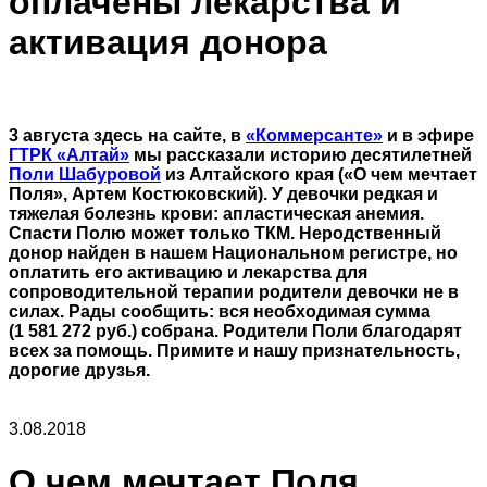
оплачены лекарства и
активация донора
3 августа здесь на сайте, в
«Коммерсанте»
и в эфире
ГТРК «Алтай»
мы рассказали историю десятилетней
Поли Шабуровой
из Алтайского края («О чем мечтает
Поля», Артем Костюковский). У девочки редкая и
тяжелая болезнь крови: апластическая анемия.
Спасти Полю может только ТКМ. Неродственный
донор найден в нашем Национальном регистре, но
оплатить его активацию и лекарства для
сопроводительной терапии родители девочки не в
силах. Рады сообщить: вся необходимая сумма
(1 581 272 руб.) собрана. Родители Поли благодарят
всех за помощь. Примите и нашу признательность,
дорогие друзья.
3.08.2018
О чем мечтает Поля