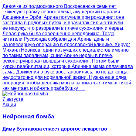
Девочке из подмосковного Воскресенска семь лет.
Тяжелую травму левого плеча, акушерский паралич
Дюшенна – Эрба, Арина получила при рождении: она
застряла в родовых путях, и врачи так сильно тянули
ее наружу, что разорвали в плече сухожилия и нервы.
Левая рука была совершенно неподвижна. Тогда
читатели Русфонда собрали для Арины деньги
на ювелирную операцию в ярославской клинике. Хирург
Михаил Новиков, один из лучших специалистов именно
по таким параличам, сшил Арине нервы в плече,
реконструировал мышцы и сухожилия. Потом были
курсы реабилитации, которые Аринина мама оплачивала
сама. Движения в руке восстановились, но не до конца –
недостаточно для нормальной жизни. Нужна еще одна
операция, чтобы девочка могла заниматься гимнастикой,
как мечтает, и обнять прабабушку. →
7 августа
Акции
Нейронная бомба
Диму Булгакова спасет дорогое лекарство