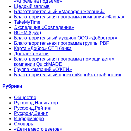
«Апрель на подъеме»
Щедрый заплыв
Благотворительный «Марафон желаний»
Благотворительная программа компании «Флора»
TakeMyTime
Экспедиция «Совпадение»
ВСЕМ (Qiwi)
Благотворительный аукцион ООО «Доброторг»
Благотворительная программа группы PBF
Карта «Добро» ОТП банка
Доставка жизни
Благотворительная программа помощи детям
компании QuickMADE
Группа компаний «О’КЕЙ»
Благотворительный проект «Коробка храбрости»
Рубрики
Общество
Русфонд.Навигатор
Русфонд.Рейтинг
Русфонд.Зенит
Информбюро
Словарь
«Дети вместо цветов»