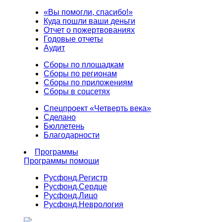
«Вы помогли, спасибо!»
Куда пошли ваши деньги
Отчет о пожертвованиях
Годовые отчеты
Аудит
Сборы по площадкам
Сборы по регионам
Сборы по приложениям
Сборы в соцсетях
Спецпроект «Четверть века»
Сделано
Бюллетень
Благодарности
Программы
Программы помощи
Русфонд.
Регистр
Русфонд.
Сердце
Русфонд.
Лицо
Русфонд.
Неврология