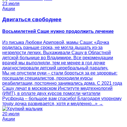
23 июля
Акции
Двигаться свободнее
Восьмилетней Саше нужно продолжить лечение
Из письма Любови Ариповой, мамы Саши: «Дочка
родилась раньше срока, не могла дышать из-за
незрелости легких. Выхаживали Сашу в Областной
детской больнице во Владимире. Все рекомендации
врачей мы выполняли, тем не менее в год дочке
диагностировали детский церебральный паралич.
Мы не опустили руки – стали бороться за ее здоровье:
посещали специалистов, проходили курсы
реабилитации, постоянно занимались дома. С 2021 года
Сашу лечат в московском Институте медтехнологий
(ИМТ), в оплате двух курсов помогли читатели
Русфонда – большое вам спасибо! Благодаря упорному
труду дочка развивается, хотя и медленно...» →
20 июля
Акции