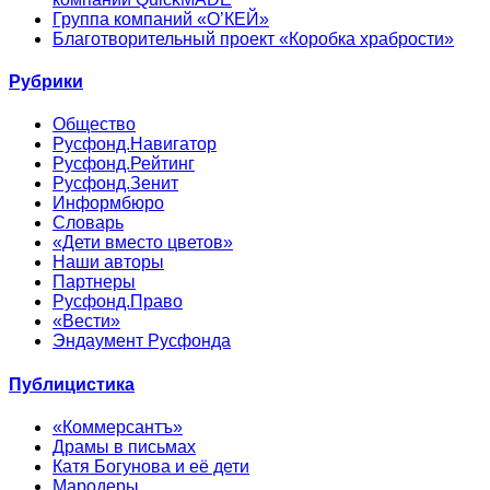
Группа компаний «О’КЕЙ»
Благотворительный проект «Коробка храбрости»
Рубрики
Общество
Русфонд.Навигатор
Русфонд.Рейтинг
Русфонд.Зенит
Информбюро
Словарь
«Дети вместо цветов»
Наши авторы
Партнеры
Русфонд.Право
«Вести»
Эндаумент Русфонда
Публицистика
«Коммерсантъ»
Драмы в письмах
Катя Богунова и её дети
Мародеры