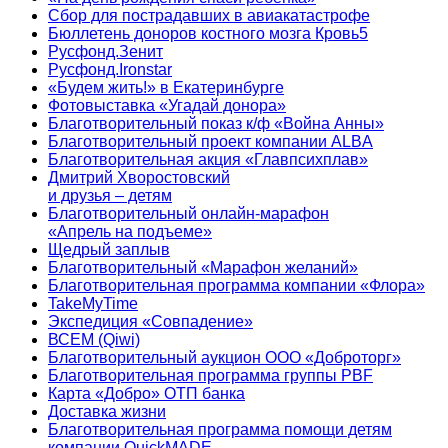
Сбор для пострадавших в авиакатастрофе
Бюллетень доноров костного мозга Кровь5
Русфонд.Зенит
Русфонд.Ironstar
«Будем жить!» в Екатеринбурге
Фотовыставка «Угадай донора»
Благотворительный показ к/ф «Война Анны»
Благотворительный проект компании ALBA
Благотворительная акция «Главпсихплав»
Дмитрий Хворостовский
и друзья – детям
Благотворительный онлайн‑марафон
«Апрель на подъеме»
Щедрый заплыв
Благотворительный «Марафон желаний»
Благотворительная программа компании «Флора»
TakeMyTime
Экспедиция «Совпадение»
ВСЕМ (Qiwi)
Благотворительный аукцион ООО «Доброторг»
Благотворительная программа группы PBF
Карта «Добро» ОТП банка
Доставка жизни
Благотворительная программа помощи детям
компании QuickMADE