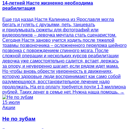
14-летней Насте жизненно необходима
реабилитация
Еще год назад Настя Калинина из Ярославля могла
бегать и гулять с друзьями, петь, танцевать
и придумывать сюжеты для фотографий или
видеороликов – девочка мечтала стать сценаристом.
Сегодня Настя заново учится ходить после тяжелой
травмы позвоночника – осложненного перелома шейного
позвонка с повреждением спинного мозга. После
сложной операции и нескольких курсов реабилитации
девочка уже самостоятельно садится, встает, держась
за опору, и неуверенно шагает, если рядом идет мама.
Но чтобы вновь обрести уверенность в движениях,
которую здоровые люди воспринимают как само собой
разумеющуюся, восстановительное лечение надо
продолжать. На его оплату требуется почти 1,3 миллиона
рублей. Таких денег в семье нет. Нужна наша помощь. →
15 июля
Акции
Не по зубам