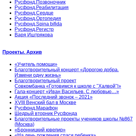
Русфонд.Позвоночник
Русфонд.Реабилитация
Русфонд.Сердце
Русфонд.Ортопедия
Русфонд.Spina bifida
Русфонд.Регистр
Варя Иштрякова
Проекты. Архив
«Учитель помощи»
Благотворительный концерт «Дорогою добра.
Измени одну жизнь»
Благотворительный проект
Совкомбанка «Готовимся к школе с "Халвой"!»
Гала-концерт «Иван Васильев. С любовью…»
Акция «Последний звонок – 2021»
XVIII Венский бал в Москве
Русфонд.Марафон
Щедрый вторник Русфонда
Благотворительные проекты учеников школы №867
(Москва)
«Бронницкий ювелир»
«На день рождения спаси ребенка»