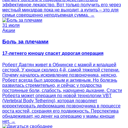
эффективное лекарство. Вот только получить его через
местный минздрав пока не выходит, а купить – это для
семьи совершенно неподъемная сумма. →
31 июля
Акции
Боль за плечами
17-летнего юношу спасет дорогая операция
Роберт Давтян живет в Обнинске с мамой и младшей
сестрой. У юноши сколиоз 4‑й, самой тяжелой степени.
Почему началось искривление позвоночника, неясно,
Роберт всегда был здоровым и активным. Но болезнь
развилась стремительно, и сейчас у подростка
постоянные боли, слабость, нарушено дыхание. Спасти
Роберта может операция по новой технологии VBT
(Vertebral Body Tethering), которая позволяет
корректировать деформацию позвоночника в процессе
роста костей, сохраняя его подвижность. Перспектива
обнадеживает, но денег на операцию у мамы юноши
нет. →