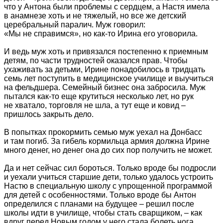
что у Антона были проблемы с сердцем, а Настя имела
в анамнезе хоть и не тяжелый, но все же детский
церебральный паралич. Муж говорил:
«Мы не справимся», но как-то Ирина его уговорила.
И ведь муж хоть и привязался постепенно к приемным
детям, по части трудностей оказался прав. Чтобы
ухаживать за детьми, Ирине понадобилось в тридцать
семь лет поступить в медицинское училище и выучиться
на фельдшера. Семейный бизнес она забросила. Муж
пытался как-то еще крутиться несколько лет, но рук
не хватало, торговля не шла, а тут еще и ковид –
пришлось закрыть дело.
В попытках прокормить семью муж уехал на Донбасс
и там погиб. За гибель кормильца армия должна Ирине
много денег, но денег она до сих пор получить не может.
Да и нет сейчас сил бороться. Только вроде бы подросли
и уехали учиться старшие дети, только удалось устроить
Настю в специальную школу с упрощенной программой
для детей с особенностями. Только вроде бы Антон
определился с планами на будущее – решил после
школы идти в училище, чтобы стать сварщиком, – как
вдруг перед Новым годом у него стала болеть нога.