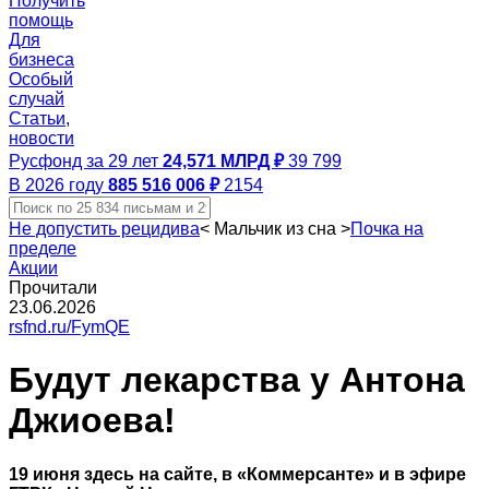
Получить
помощь
Для
бизнеса
Особый
случай
Статьи,
новости
Русфонд за 29 лет
24,571 МЛРД ₽
39 799
В 2026 году
885 516 006 ₽
2154
Не допустить рецидива
<
Мальчик из сна
>
Почка на
пределе
Акции
Прочитали
23.06.2026
rsfnd.ru/FymQE
Будут лекарства у Антона
Джиоева!
19 июня здесь на сайте, в «Коммерсанте» и в эфире