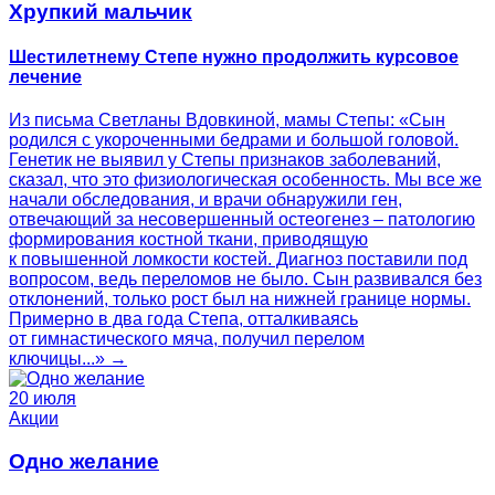
Хрупкий мальчик
Шестилетнему Степе нужно продолжить курсовое
лечение
Из письма Светланы Вдовкиной, мамы Степы: «Сын
родился с укороченными бедрами и большой головой.
Генетик не выявил у Степы признаков заболеваний,
сказал, что это физиологическая особенность. Мы все же
начали обследования, и врачи обнаружили ген,
отвечающий за несовершенный остеогенез – патологию
формирования костной ткани, приводящую
к повышенной ломкости костей. Диагноз поставили под
вопросом, ведь переломов не было. Сын развивался без
отклонений, только рост был на нижней границе нормы.
Примерно в два года Степа, отталкиваясь
от гимнастического мяча, получил перелом
ключицы...» →
20 июля
Акции
Одно желание