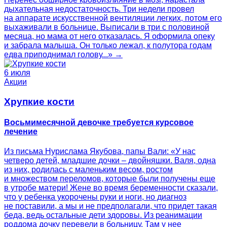
дыхательная недостаточность. Три недели провел
на аппарате искусственной вентиляции легких, потом его
выхаживали в больнице. Выписали в три с половиной
месяца, но мама от него отказалась. Я оформила опеку
и забрала малыша. Он только лежал, к полутора годам
едва приподнимал голову...» →
6 июля
Акции
Хрупкие кости
Восьмимесячной девочке требуется курсовое
лечение
Из письма Нурислама Якубова, папы Вали: «У нас
четверо детей, младшие дочки – двойняшки. Валя, одна
из них, родилась с маленьким весом, ростом
и множеством переломов, которые были получены еще
в утробе матери! Жене во время беременности сказали,
что у ребенка укорочены руки и ноги, но диагноз
не поставили, а мы и не предполагали, что придет такая
беда, ведь остальные дети здоровы. Из реанимации
роддома дочку перевели в больницу. Там у нее