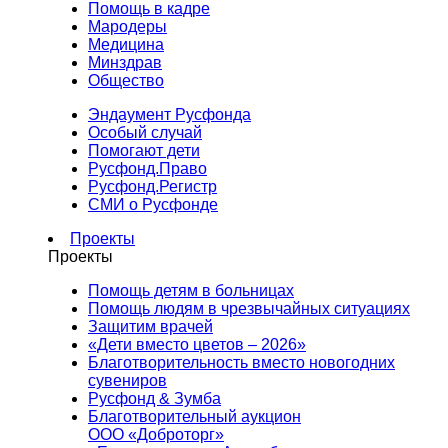
Помощь в кадре
Мародеры
Медицина
Минздрав
Общество
Эндаумент Русфонда
Особый случай
Помогают дети
Русфонд.Право
Русфонд.Регистр
СМИ о Русфонде
Проекты
Проекты
Помощь детям в больницах
Помощь людям в чрезвычайных ситуациях
Защитим врачей
«Дети вместо цветов – 2026»
Благотворительность вместо новогодних
сувениров
Русфонд & Зумба
Благотворительный аукцион
ООО «Доброторг»