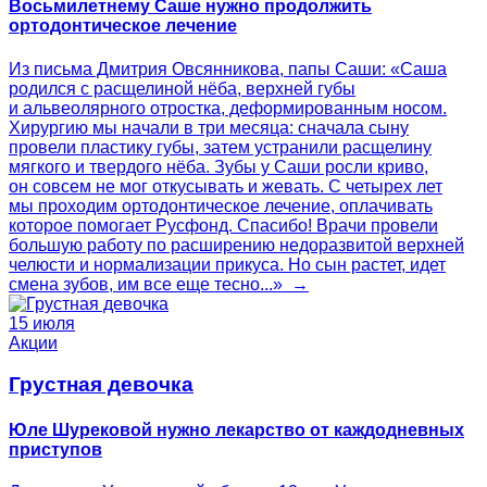
Восьмилетнему Саше нужно продолжить
ортодонтическое лечение
Из письма Дмитрия Овсянникова, папы Саши: «Саша
родился с расщелиной нёба, верхней губы
и альвеолярного отростка, деформированным носом.
Хирургию мы начали в три месяца: сначала сыну
провели пластику губы, затем устранили расщелину
мягкого и твердого нёба. Зубы у Саши росли криво,
он совсем не мог откусывать и жевать. С четырех лет
мы проходим ортодонтическое лечение, оплачивать
которое помогает Русфонд. Спасибо! Врачи провели
большую работу по расширению недоразвитой верхней
челюсти и нормализации прикуса. Но сын растет, идет
смена зубов, им все еще тесно...» →
15 июля
Акции
Грустная девочка
Юле Шурековой нужно лекарство от каждодневных
приступов