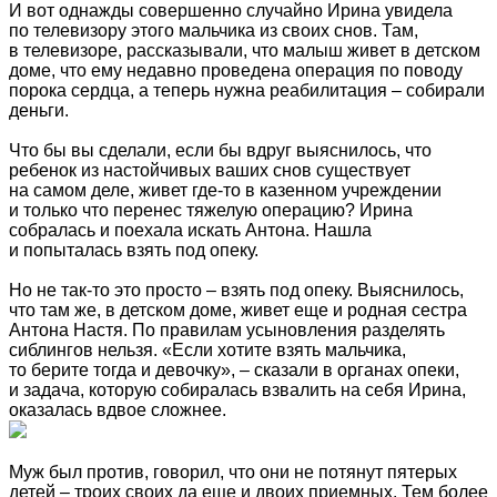
И вот однажды совершенно случайно Ирина увидела
по телевизору этого мальчика из своих снов. Там,
в телевизоре, рассказывали, что малыш живет в детском
доме, что ему недавно проведена операция по поводу
порока сердца, а теперь нужна реабилитация – собирали
деньги.
Что бы вы сделали, если бы вдруг выяснилось, что
ребенок из настойчивых ваших снов существует
на самом деле, живет где-то в казенном учреждении
и только что перенес тяжелую операцию? Ирина
собралась и поехала искать Антона. Нашла
и попыталась взять под опеку.
Но не так-то это просто – взять под опеку. Выяснилось,
что там же, в детском доме, живет еще и родная сестра
Антона Настя. По правилам усыновления разделять
сиблингов нельзя. «Если хотите взять мальчика,
то берите тогда и девочку», – сказали в органах опеки,
и задача, которую собиралась взвалить на себя Ирина,
оказалась вдвое сложнее.
Муж был против, говорил, что они не потянут пятерых
детей – троих своих да еще и двоих приемных. Тем более