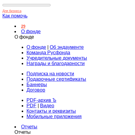
Для бизнеса
Как помочь
29
О фонде
О фонде
О фонде
|
Об эндаументе
Команда Русфонда
Учредительные документы
Награды и благодарности
Подписка на новости
Подарочные сертификаты
Баннеры
Договор
PDF-архив Ъ
PDF
|
Видео
Контакты и реквизиты
Мобильные приложения
Отчеты
Отчеты