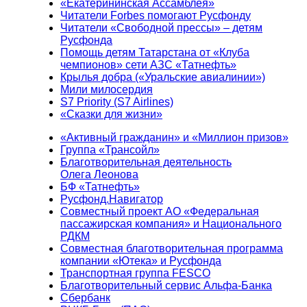
«Екатерининская Ассамблея»
Читатели Forbes помогают Русфонду
Читатели «Свободной прессы» – детям
Русфонда
Помощь детям Татарстана от «Клуба
чемпионов» сети АЗС «Татнефть»
Крылья добра («Уральские авиалинии»)
Мили милосердия
S7 Priority (S7 Airlines)
«Сказки для жизни»
«Активный гражданин» и «Миллион призов»
Группа «Трансойл»
Благотворительная деятельность
Олега Леонова
БФ «Татнефть»
Русфонд.Навигатор
Совместный проект АО «Федеральная
пассажирская компания» и Национального
РДКМ
Совместная благотворительная программа
компании «Ютека» и Русфонда
Транспортная группа FESCO
Благотворительный сервис Альфа-Банка
Сбербанк