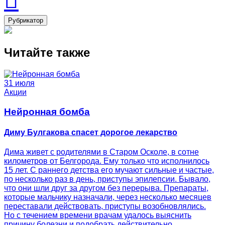
Рубрикатор
Читайте также
31 июля
Акции
Нейронная бомба
Диму Булгакова спасет дорогое лекарство
Дима живет с родителями в Старом Осколе, в сотне
километров от Белгорода. Ему только что исполнилось
15 лет. С раннего детства его мучают сильные и частые,
по несколько раз в день, приступы эпилепсии. Бывало,
что они шли друг за другом без перерыва. Препараты,
которые мальчику назначали, через несколько месяцев
переставали действовать, приступы возобновлялись.
Но с течением времени врачам удалось выяснить
причину болезни и подобрать действительно