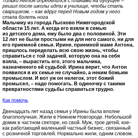
Только Антон определился с планами на будущее –
решил после школы идти в училище, чтобы стать
сварщиком, – как вдруг перед Новым годом у него
стала болеть нога
Мальчику из города Лысково Нижегородской
области 15 лет. А когда его взяли в семью
из детского дома, ему было два с половиной. Эти
12 лет не были простыми ни для него самого, ни для
его приемной семьи. Ирине, приемной маме Антона,
пришлось переделать всю свою жизнь, чтобы
справиться с той задачей, которую она на себя
взяла, – вырастить его, этого мальчика,
назначенного ей судьбой. Ирина верит, что Антон
появился в их семье не случайно, а неким божьим
промыслом. И вот уж он нелегок, этот божий
промысел, – надо помогать. В одиночку с такими
превратностями судьбы справиться трудно.
Как помочь
Двенадцать лет назад семья у Ирины была вполне
благополучная. Жили в Нижнем Новгороде. Небольшой
домик в частном секторе, но свой. Муж, трое детей, кое-
как работающий маленький частный бизнес, связанный
с розничной торговлей. Нормально жили, одним словом.