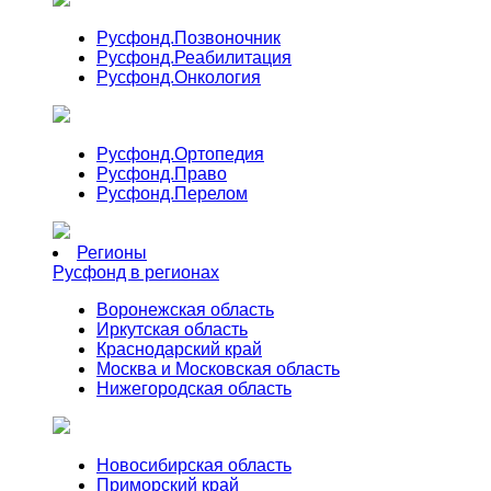
Русфонд.
Позвоночник
Русфонд.
Реабилитация
Русфонд.
Онкология
Русфонд.
Ортопедия
Русфонд.
Право
Русфонд.
Перелом
Регионы
Русфонд в регионах
Воронежская область
Иркутская область
Краснодарский край
Москва и Московская область
Нижегородская область
Новосибирская область
Приморский край