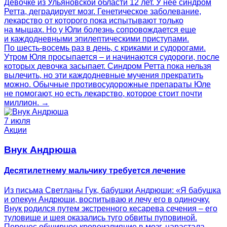
Девочке из Ульяновской области 12 лет. У нее синдром
Ретта, деградирует мозг. Генетическое заболевание,
лекарство от которого пока испытывают только
на мышах. Но у Юли болезнь сопровождается еще
и каждодневными эпилептическими приступами.
По шесть-восемь раз в день, с криками и судорогами.
Утром Юля просыпается – и начинаются судороги, после
которых девочка засыпает. Синдром Ретта пока нельзя
вылечить, но эти каждодневные мучения прекратить
можно. Обычные противосудорожные препараты Юле
не помогают, но есть лекарство, которое стоит почти
миллион. →
7 июля
Акции
Внук Андрюша
Десятилетнему мальчику требуется лечение
Из письма Светланы Гук, бабушки Андрюши: «Я бабушка
и опекун Андрюши, воспитываю и лечу его в одиночку.
Внук родился путем экстренного кесарева сечения – его
туловище и шея оказались туго обвиты пуповиной.
Перенес обширное кровоизлияние в мозг, нарастала