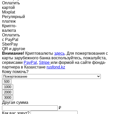
Оплатить
картой
Mixplat
Регулярный
платеж
Крипто-
валюта
Оплатить
c PayPal
SberPay
QR и другое
Внимание!
Криптовалюты
здесь
. Для пожертвования с
карты зарубежного банка воспользуйтесь, пожалуйста,
сервисами
PayPal
,
Stripe
или формой на сайте фонда-
партнера в Казахстане
rusfond.kz
Кому помочь?
500
1000
2000
3000
Другая сумма
₽
Как вас зовут?