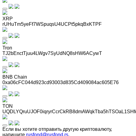
XRP
rUHuTm5yeFf7WSpuqsU4UCPt5pkqBxKTPF
Tron
TJ2bEnctTjuu4LWgv7SyUdNQ8sHW6ACywT
BNB Chain
0xa06cFC044d923cd93003d835Cd409084ac605E76
TON
UQDLYQruUJOF0iqryrCcrCkRB8dmAWqkTba5hTSOaL1SHf
Если вы хотите отправить другую криптовалюту,
напишите
rusfond@rusfond.rs
.