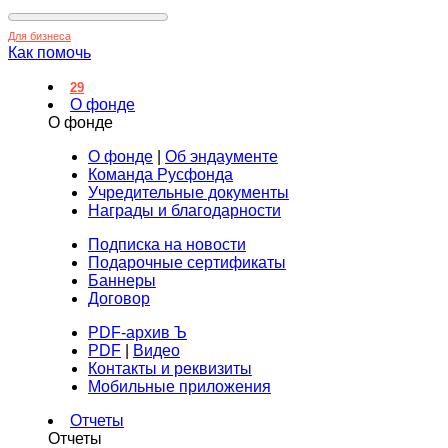
Для бизнеса
Как помочь
29
О фонде
О фонде
О фонде
|
Об эндаументе
Команда Русфонда
Учредительные документы
Награды и благодарности
Подписка на новости
Подарочные сертификаты
Баннеры
Договор
PDF-архив Ъ
PDF
|
Видео
Контакты и реквизиты
Мобильные приложения
Отчеты
Отчеты