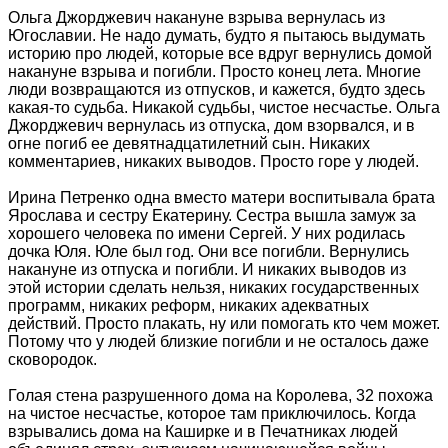
Ольга Джорджевич накануне взрыва вернулась из
Югославии. Не надо думать, будто я пытаюсь выдумать
историю про людей, которые все вдруг вернулись домой
накануне взрыва и погибли. Просто конец лета. Многие
люди возвращаются из отпусков, и кажется, будто здесь
какая-то судьба. Никакой судьбы, чистое несчастье. Ольга
Джорджевич вернулась из отпуска, дом взорвался, и в
огне погиб ее девятнадцатилетний сын. Никаких
комментариев, никаких выводов. Просто горе у людей.
Ирина Петренко одна вместо матери воспитывала брата
Ярослава и сестру Екатерину. Сестра вышла замуж за
хорошего человека по имени Сергей. У них родилась
дочка Юля. Юле был год. Они все погибли. Вернулись
накануне из отпуска и погибли. И никаких выводов из
этой истории сделать нельзя, никаких государственных
программ, никаких реформ, никаких адекватных
действий. Просто плакать, ну или помогать кто чем может.
Потому что у людей близкие погибли и не осталось даже
сковородок.
Голая стена разрушенного дома на Королева, 32 похожа
на чистое несчастье, которое там приключилось. Когда
взрывались дома на Каширке и в Печатниках людей