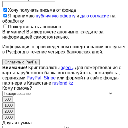
Хочу получать письма от фонда
Я принимаю
публичную оферту
и
даю согласие
на
обработку
Пожертвовать анонимно
Внимание! Вы жертвуете анонимно, следите за
информацией самостоятельно.
Информация о произведенном пожертвовании поступает
в Русфонд в течение четырех банковских дней.
Оплатить с PayPal
Внимание!
Криптовалюты
здесь
. Для пожертвования с
карты зарубежного банка воспользуйтесь, пожалуйста,
сервисами
PayPal
,
Stripe
или формой на сайте фонда-
партнера в Казахстане
rusfond.kz
Кому помочь?
500
1000
2000
3000
Другая сумма