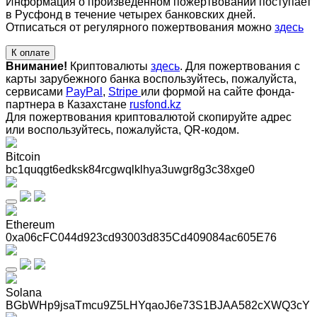
Информация о произведенном пожертвовании поступает
в Русфонд в течение четырех банковских дней.
Отписаться от регулярного пожертвования можно
здесь
К оплате
Внимание!
Криптовалюты
здесь
. Для пожертвования с
карты зарубежного банка воспользуйтесь, пожалуйста,
сервисами
PayPal
,
Stripe
или формой на сайте фонда-
партнера в Казахстане
rusfond.kz
Для пожертвования криптовалютой скопируйте адрес
или воспользуйтесь, пожалуйста, QR-кодом
.
Bitcoin
bc1quqgt6edksk84rcgwqlklhya3uwgr8g3c38xge0
Ethereum
0xa06cFC044d923cd93003d835Cd409084ac605E76
Solana
BGbWHp9jsaTmcu9Z5LHYqaoJ6e73S1BJAA582cXWQ3cY