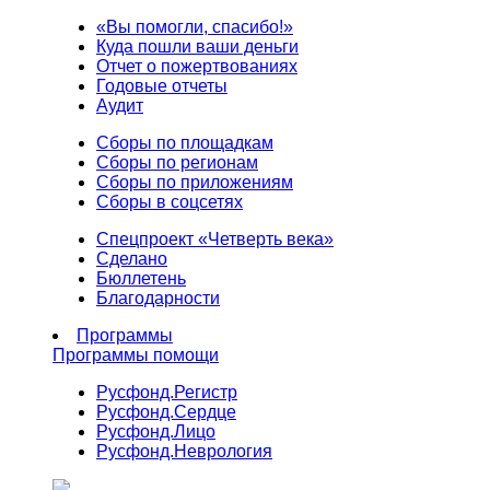
«Вы помогли, спасибо!»
Куда пошли ваши деньги
Отчет о пожертвованиях
Годовые отчеты
Аудит
Сборы по площадкам
Сборы по регионам
Сборы по приложениям
Сборы в соцсетях
Спецпроект «Четверть века»
Сделано
Бюллетень
Благодарности
Программы
Программы помощи
Русфонд.
Регистр
Русфонд.
Сердце
Русфонд.
Лицо
Русфонд.
Неврология