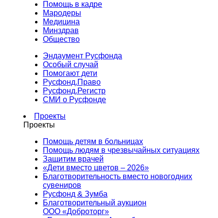
Помощь в кадре
Мародеры
Медицина
Минздрав
Общество
Эндаумент Русфонда
Особый случай
Помогают дети
Русфонд.Право
Русфонд.Регистр
СМИ о Русфонде
Проекты
Проекты
Помощь детям в больницах
Помощь людям в чрезвычайных ситуациях
Защитим врачей
«Дети вместо цветов – 2026»
Благотворительность вместо новогодних
сувениров
Русфонд & Зумба
Благотворительный аукцион
ООО «Доброторг»