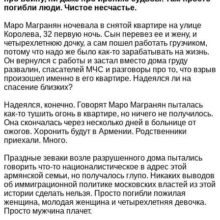
погибли люди. Чистое несчастье.
Маро Магранян ночевала в снятой квартире на улице
Королева, 32 первую ночь. Сын перевез ее и жену, и
четырехлетнюю дочку, а сам пошел работать грузчиком,
потому что надо же было как-то зарабатывать на жизнь.
Он вернулся с работы и застал вместо дома груду
развалин, спасателей МЧС и разговоры про то, что взрыв
произошел именно в его квартире. Надеялся ли на
спасение близких?
Надеялся, конечно. Говорят Маро Магранян пыталась
как-то тушить огонь в квартире, но ничего не получилось.
Она скончалась через несколько дней в больнице от
ожогов. Хоронить будут в Армении. Родственники
приехали. Много.
Праздные зеваки возле разрушенного дома пытались
говорить что-то националистическое в адрес этой
армянской семьи, но получалось глупо. Никаких выводов
об иммиграционной политике московских властей из этой
истории сделать нельзя. Просто погибли пожилая
женщина, молодая женщина и четырехлетняя девочка.
Просто мужчина плачет.