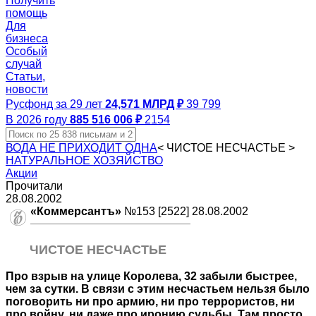
Получить
помощь
Для
бизнеса
Особый
случай
Статьи,
новости
Русфонд за 29 лет
24,571 МЛРД ₽
39 799
В 2026 году
885 516 006 ₽
2154
ВОДА НЕ ПРИХОДИТ ОДНА
<
ЧИСТОЕ НЕСЧАСТЬЕ
>
НАТУРАЛЬНОЕ ХОЗЯЙСТВО
Акции
Прочитали
28.08.2002
«Коммерсантъ»
№153 [2522] 28.08.2002
ЧИСТОЕ НЕСЧАСТЬЕ
Про взрыв на улице Королева, 32 забыли быстрее,
чем за сутки. В связи с этим несчастьем нельзя было
поговорить ни про армию, ни про террористов, ни
про войну, ни даже про иронию судьбы. Там просто