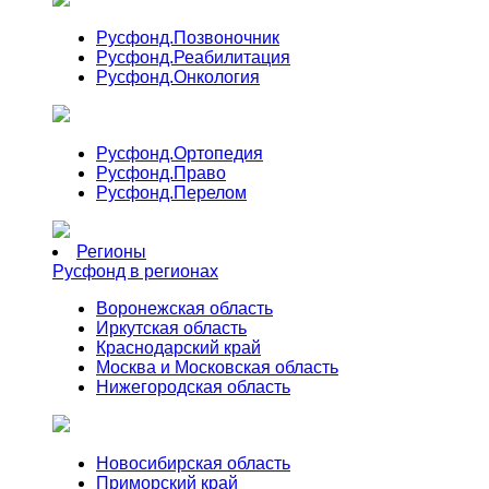
Русфонд.
Позвоночник
Русфонд.
Реабилитация
Русфонд.
Онкология
Русфонд.
Ортопедия
Русфонд.
Право
Русфонд.
Перелом
Регионы
Русфонд в регионах
Воронежская область
Иркутская область
Краснодарский край
Москва и Московская область
Нижегородская область
Новосибирская область
Приморский край