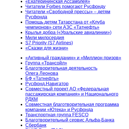
«Екатерининская Ассамблея»
Читатели Forbes помогают Русфонду
Читатели «Свободной прессы» – детям
Русфонда
Помощь детям Татарстана от «Клуба
чемпионов» сети АЗС «Татнефть»
Крылья добра («Уральские авиалинии»)
Мили милосердия
S7 Priority (S7 Airlines)
«Сказки для жизни»
«Активный гражданин» и «Миллион призов»
Группа «Трансойл»
Благотворительная деятельность
Олега Леонова
БФ «Татнефть»
Русфонд.Навигатор
Совместный проект АО «Федеральная
пассажирская компания» и Национального
РДКМ
Совместная благотворительная программа
компании «Ютека» и Русфонда
Транспортная группа FESCO
Благотворительный сервис Альфа-Банка
Сбербанк