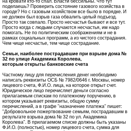
на кровати кто-то спал. Власти бессильны. Что тут
поделаешь? Проверить состояние газового хозяйства в
городе? Но с газовым хозяйством все было в порядке. И
не должен был взрыв газа обвалить целый подъезд.
Просто так совпало. Просто несчастья бывают и все тут.
Просто когда с людьми случаются несчастья, им надо
помогать. Не по политическим соображениям и не в
рамках социальных программ, а из чистого сострадания.
Чем чище несчастье, тем чище сострадание.
Семьи, наиболее пострадавшие при взрыве дома №
32 по улице Академика Королева,
которым открыты банковские счета
Частному лицу для перечисления денег необходимо
написать реквизиты ОСБ № 7982/0646 г. Москвы, номер
лицевого счета, Ф.И.О. лица, на которое открыт счет.
Юридическое лицо перечисляет деньги согласно
прилагаемым спискам по платежному поручению, в
котором указывает реквизиты, общую сумму
перечислений, а в графе "назначение платежа" пишет:
"Добровольное пожертвование семьям, пострадавшим в
результате взрыва дома № 32 по ул. Академика
Королева". В прилагаемом списке должны быть указаны
Ф.И.О. (полностью), номер лицевого счета, сумма для