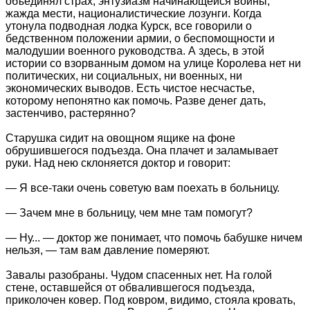
объединял страх, энтузиазм начинающейся войны,
жажда мести, националистические лозунги. Когда
утонула подводная лодка Курск, все говорили о
бедственном положении армии, о беспомощности и
малодушии военного руководства. А здесь, в этой
истории со взорванным домом на улице Королева нет ни
политических, ни социальных, ни военных, ни
экономических выводов. Есть чистое несчастье,
которому непонятно как помочь. Разве денег дать,
застенчиво, растерянно?
Старушка сидит на овощном ящике на фоне
обрушившегося подъезда. Она плачет и заламывает
руки. Над нею склоняется доктор и говорит:
— Я все-таки очень советую вам поехать в больницу.
— Зачем мне в больницу, чем мне там помогут?
— Ну... — доктор же понимает, что помочь бабушке ничем
нельзя, — там вам давление померяют.
Завалы разобраны. Чудом спасенных нет. На голой
стене, оставшейся от обвалившегося подъезда,
приколочен ковер. Под ковром, видимо, стояла кровать,