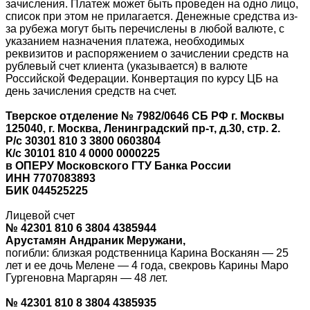
зачисления. Платеж может быть проведен на одно лицо,
список при этом не прилагается. Денежные средства из-
за рубежа могут быть перечислены в любой валюте, с
указанием назначения платежа, необходимых
реквизитов и распоряжением о зачислении средств на
рублевый счет клиента (указывается) в валюте
Российской Федерации. Конвертация по курсу ЦБ на
день зачисления средств на счет.
Тверское отделение № 7982/0646 СБ РФ г. Москвы
125040, г. Москва, Ленинградский пр-т, д.30, стр. 2.
Р/с 30301 810 3 3800 0603804
К/с 30101 810 4 0000 0000225
в ОПЕРУ Московского ГТУ Банка России
ИНН 7707083893
БИК 044525225
Лицевой счет
№ 42301 810 6 3804 4385944
Арустамян Андраник Меружани,
погибли: близкая родственница Карина Восканян — 25
лет и ее дочь Мелене — 4 года, свекровь Карины Маро
Гургеновна Маргарян — 48 лет.
№ 42301 810 8 3804 4385935