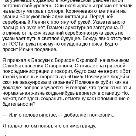
На уцелевших зданиях в Кочубеевском районе потоп
оставил свой уровень. Они окольцованы грязью от земли
на высоту метра в полтора. Коричневая отметина и на
здании Барсуковской администрации. Перед ней
серебряный Ленин с протянутой рукой. Указательного
пальца на руке нет. Взамен арматурная загогулина. В
отличие от тысяч изваяний серебряная рука здесь не
указывает путь в светлое будущее. Вождь явно отступил
от ГОСТа: рука почему-то опущена до пояса. Будто
просит Ильич подаяние.
Я приехал в Барсуки с Борисом Скрипкой, начальником
Службы спасения Ставрополя. Он кивает на грязевой
пояс администрации и говорит, будто сам не верит: «Вот
такой уровень и скорость до 60 км!» Почему же людей и
скот не эвакуировали заранее? Полковник рубит как на
докладе: вопрос изучается. Я говорю, что грязь отмоют и
нормальная жизнь когда-нибудь вернется в станицу. Но,
может, вот здесь сохранить отметину как напоминание о
бдительности?
— Или о головотяпстве, — добавляет полковник.
Я только потом понял, что он имел ввиду.