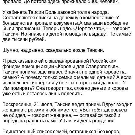
пропало. До потопа здесь проживало 5800 человек.
У кабинета Таисии Большаковой толпа народа.
Составляются списки на денежную компенсацию. У
большинства пропали документы.А малыши вообще не
были прописаны. Теперь надо. «Черт те что», — говорит
Таисия. Но иначе на детей помощь не выдадут. Те самые
две тысячи рублей.
Шумно, надрывно, скандально возле Таисии.
Я рассказываю ей о запланированной Российским
фондом помощи акции «Коровы для Ставрополья».
Таисия понимающе кивает. Значит, по одной корове на
семью? А почему только семьи с малыми детьми? А если
человек пенсионерка и у нее сын взрослый да холост?
Им помирать? Она говорит так, словно деньги и коровы
уже есть и осталось лишь поделить.
Воскресенье, 21 июля, Таисия ведет прием. Вдруг входит
женщина с розами и обнимает ее. «Бог тебя здоровьем
не обидел, -- говорит женщина, — оставайся такой и
впредь на радость нам». У Таисии день рождения.
Единственный список семей, оставшихся без коров,