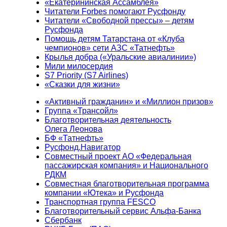
«Екатерининская Ассамблея»
Читатели Forbes помогают Русфонду
Читатели «Свободной прессы» – детям
Русфонда
Помощь детям Татарстана от «Клуба
чемпионов» сети АЗС «Татнефть»
Крылья добра («Уральские авиалинии»)
Мили милосердия
S7 Priority (S7 Airlines)
«Сказки для жизни»
«Активный гражданин» и «Миллион призов»
Группа «Трансойл»
Благотворительная деятельность
Олега Леонова
БФ «Татнефть»
Русфонд.Навигатор
Совместный проект АО «Федеральная
пассажирская компания» и Национального
РДКМ
Совместная благотворительная программа
компании «Ютека» и Русфонда
Транспортная группа FESCO
Благотворительный сервис Альфа-Банка
Сбербанк