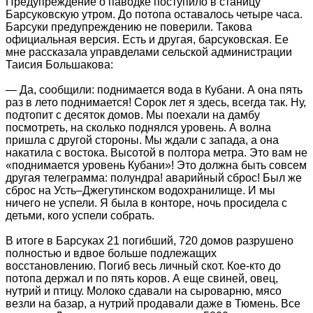
Предупреждение о паводке поступило в станицу
Барсуковскую утром. До потопа оставалось четыре часа.
Барсуки предупреждению не поверили. Такова
официальная версия. Есть и другая, барсуковская. Ее
мне рассказала управделами сельской администрации
Таисия Большакова:
— Да, сообщили: поднимается вода в Кубани. А она пять
раз в лето поднимается! Сорок лет я здесь, всегда так. Ну,
подтопит с десяток домов. Мы поехали на дамбу
посмотреть, на сколько поднялся уровень. А волна
пришла с другой стороны. Мы ждали с запада, а она
накатила с востока. Высотой в полтора метра. Это вам не
«поднимается уровень Кубани»! Это должна быть совсем
другая телеграмма: полундра! аварийный сброс! Был же
сброс на Усть–Джегутинском водохранилище. И мы
ничего не успели. Я была в конторе, ночь просидела с
детьми, кого успели собрать.
В итоге в Барсуках 21 погибший, 720 домов разрушено
полностью и вдвое больше подлежащих
восстановлению. Погиб весь личный скот. Кое-кто до
потопа держал и по пять коров. А еще свиней, овец,
нутрий и птицу. Молоко сдавали на сыроварню, мясо
везли на базар, а нутрий продавали даже в Тюмень. Все