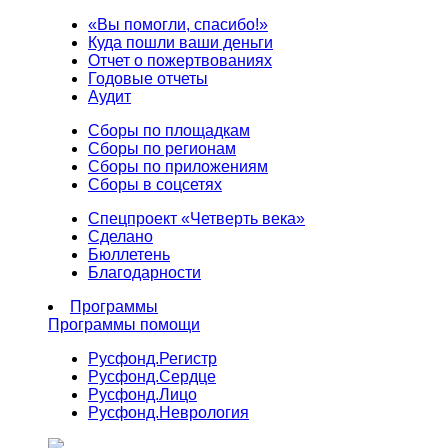
«Вы помогли, спасибо!»
Куда пошли ваши деньги
Отчет о пожертвованиях
Годовые отчеты
Аудит
Сборы по площадкам
Сборы по регионам
Сборы по приложениям
Сборы в соцсетях
Спецпроект «Четверть века»
Сделано
Бюллетень
Благодарности
Программы
Программы помощи
Русфонд.
Регистр
Русфонд.
Сердце
Русфонд.
Лицо
Русфонд.
Неврология