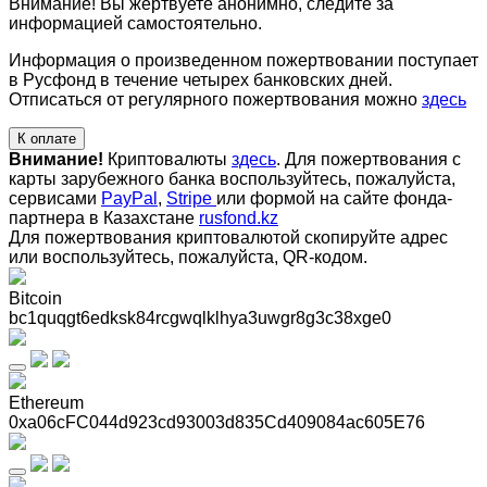
Внимание! Вы жертвуете анонимно, следите за
информацией самостоятельно.
Информация о произведенном пожертвовании поступает
в Русфонд в течение четырех банковских дней.
Отписаться от регулярного пожертвования можно
здесь
К оплате
Внимание!
Криптовалюты
здесь
. Для пожертвования с
карты зарубежного банка воспользуйтесь, пожалуйста,
сервисами
PayPal
,
Stripe
или формой на сайте фонда-
партнера в Казахстане
rusfond.kz
Для пожертвования криптовалютой скопируйте адрес
или воспользуйтесь, пожалуйста, QR-кодом
.
Bitcoin
bc1quqgt6edksk84rcgwqlklhya3uwgr8g3c38xge0
Ethereum
0xa06cFC044d923cd93003d835Cd409084ac605E76