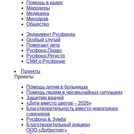
Помощь в кадре
Мародеры
Медицина
Минздрав
Общество
Эндаумент Русфонда
Особый случай
Помогают дети
Русфонд.Право
Русфонд.Регистр
СМИ о Русфонде
Проекты
Проекты
Помощь детям в больницах
Помощь людям в чрезвычайных ситуациях
Защитим врачей
«Дети вместо цветов – 2026»
Благотворительность вместо новогодних
сувениров
Русфонд & Зумба
Благотворительный аукцион
ООО «Доброторг»