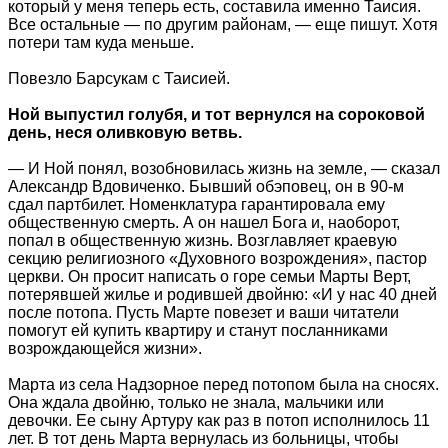
который у меня теперь есть, составила именно Таисия.
Все остальные — по другим районам, — еще пишут. Хотя
потери там куда меньше.
Повезло Барсукам с Таисией.
Ной выпустил голубя, и тот вернулся на сороковой
день, неся оливковую ветвь.
— И Ной понял, возобновилась жизнь на земле, — сказал
Александр Вдовиченко. Бывший обэповец, он в 90-м
сдал партбилет. Номенклатура гарантировала ему
общественную смерть. А он нашел Бога и, наоборот,
попал в общественную жизнь. Возглавляет краевую
секцию религиозного «Духовного возрождения», пастор
церкви. Он просит написать о горе семьи Марты Верт,
потерявшей жилье и родившей двойню: «И у нас 40 дней
после потопа. Пусть Марте повезет и ваши читатели
помогут ей купить квартиру и станут посланниками
возрождающейся жизни».
Марта из села Надзорное перед потопом была на сносях.
Она ждала двойню, только не знала, мальчики или
девочки. Ее сыну Артуру как раз в потоп исполнилось 11
лет. В тот день Марта вернулась из больницы, чтобы