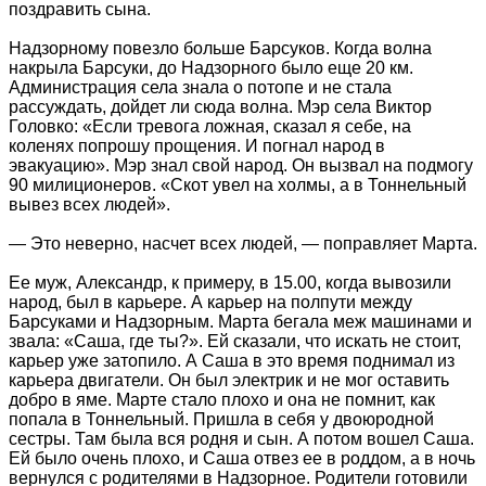
поздравить сына.
Надзорному повезло больше Барсуков. Когда волна
накрыла Барсуки, до Надзорного было еще 20 км.
Администрация села знала о потопе и не стала
рассуждать, дойдет ли сюда волна. Мэр села Виктор
Головко: «Если тревога ложная, сказал я себе, на
коленях попрошу прощения. И погнал народ в
эвакуацию». Мэр знал свой народ. Он вызвал на подмогу
90 милиционеров. «Скот увел на холмы, а в Тоннельный
вывез всех людей».
— Это неверно, насчет всех людей, — поправляет Марта.
Ее муж, Александр, к примеру, в 15.00, когда вывозили
народ, был в карьере. А карьер на полпути между
Барсуками и Надзорным. Марта бегала меж машинами и
звала: «Саша, где ты?». Ей сказали, что искать не стоит,
карьер уже затопило. А Саша в это время поднимал из
карьера двигатели. Он был электрик и не мог оставить
добро в яме. Марте стало плохо и она не помнит, как
попала в Тоннельный. Пришла в себя у двоюродной
сестры. Там была вся родня и сын. А потом вошел Саша.
Ей было очень плохо, и Саша отвез ее в роддом, а в ночь
вернулся с родителями в Надзорное. Родители готовили