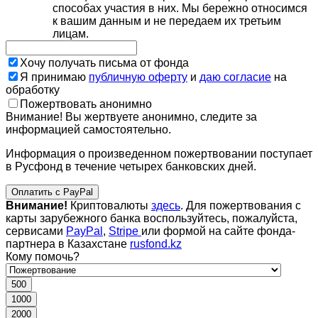
способах участия в них. Мы бережно относимся
к вашим данным и не передаем их третьим
лицам.
Хочу получать письма от фонда
Я принимаю
публичную оферту
и
даю согласие
на
обработку
Пожертвовать анонимно
Внимание! Вы жертвуете анонимно, следите за
информацией самостоятельно.
Информация о произведенном пожертвовании поступает
в Русфонд в течение четырех банковских дней.
Оплатить с PayPal
Внимание!
Криптовалюты
здесь
. Для пожертвования с
карты зарубежного банка воспользуйтесь, пожалуйста,
сервисами
PayPal
,
Stripe
или формой на сайте фонда-
партнера в Казахстане
rusfond.kz
Кому помочь?
500
1000
2000