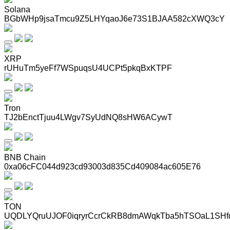
Solana
BGbWHp9jsaTmcu9Z5LHYqaoJ6e73S1BJAA582cXWQ3cY
XRP
rUHuTm5yeFf7WSpuqsU4UCPt5pkqBxKTPF
Tron
TJ2bEnctTjuu4LWgv7SyUdNQ8sHW6ACywT
BNB Chain
0xa06cFC044d923cd93003d835Cd409084ac605E76
TON
UQDLYQruUJOF0iqryrCcrCkRB8dmAWqkTba5hTSOaL1SHf