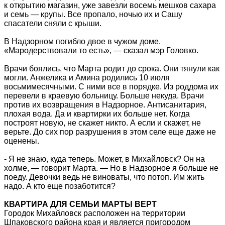
к открытию магазин, уже завезли восемь мешков сахара
и семь — крупы. Все пропало, ночью их и Сашу
спасатели сняли с крыши.
В Надзорном погибло двое в чужом доме.
«Мародерствовали то есть», — сказал мэр Головко.
Врачи боялись, что Марта родит до срока. Они тянули как
могли. Анжелика и Амина родились 10 июля
восьмимесячными. С ними все в порядке. Из роддома их
перевели в краевую больницу. Больше некуда. Врачи
против их возвращения в Надзорное. Антисанитария,
плохая вода. Да и квартирки их больше нет. Когда
построят новую, не скажет никто. А если и скажет, не
верьте. До сих пор разрушения в этом селе еще даже не
оценены.
- Я не знаю, куда теперь. Может, в Михайловск? Он на
холме, — говорит Марта. — Но в Надзорное я больше не
поеду. Девочки ведь не виноваты, что потоп. Им жить
надо. А кто еще позаботится?
КВАРТИРА ДЛЯ СЕМЬИ МАРТЫ ВЕРТ
Городок Михайловск расположен на территории
Шпаковского района края и является пригородом