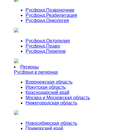
Русфонд.
Позвоночник
Русфонд.
Реабилитация
Русфонд.
Онкология
Русфонд.
Ортопедия
Русфонд.
Право
Русфонд.
Перелом
Регионы
Русфонд в регионах
Воронежская область
Иркутская область
Краснодарский край
Москва и Московская область
Нижегородская область
Новосибирская область
Приморский край