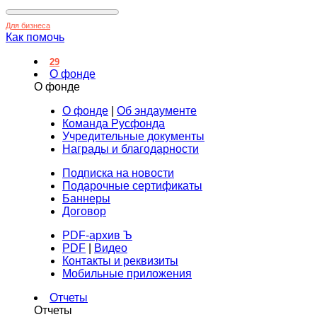
Для бизнеса
Как помочь
29
О фонде
О фонде
О фонде
|
Об эндаументе
Команда Русфонда
Учредительные документы
Награды и благодарности
Подписка на новости
Подарочные сертификаты
Баннеры
Договор
PDF-архив Ъ
PDF
|
Видео
Контакты и реквизиты
Мобильные приложения
Отчеты
Отчеты