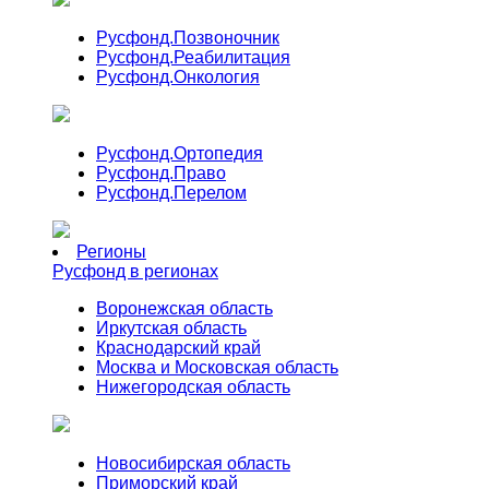
Русфонд.
Позвоночник
Русфонд.
Реабилитация
Русфонд.
Онкология
Русфонд.
Ортопедия
Русфонд.
Право
Русфонд.
Перелом
Регионы
Русфонд в регионах
Воронежская область
Иркутская область
Краснодарский край
Москва и Московская область
Нижегородская область
Новосибирская область
Приморский край