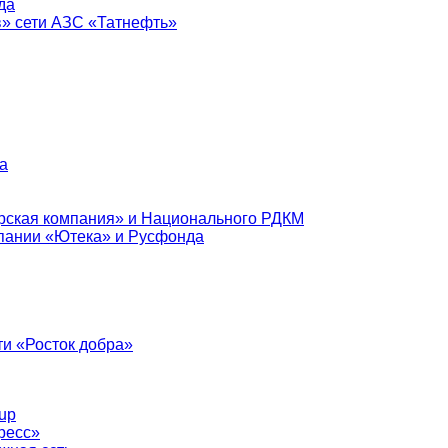
да
в» сети АЗС «Татнефть»
а
рская компания» и Национального РДКМ
пании «Ютека» и Русфонда
и «Росток добра»
up
ресс»