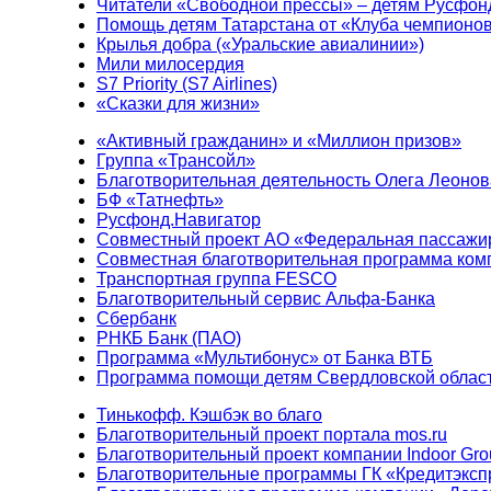
Читатели «Свободной прессы» – детям Русфон
Помощь детям Татарстана от «Клуба чемпионо
Крылья добра («Уральские авиалинии»)
Мили милосердия
S7 Priority (S7 Airlines)
«Сказки для жизни»
«Активный гражданин» и «Миллион призов»
Группа «Трансойл»
Благотворительная деятельность Олега Леонов
БФ «Татнефть»
Русфонд.Навигатор
Совместный проект АО «Федеральная пассажи
Совместная благотворительная программа ком
Транспортная группа FESCO
Благотворительный сервис Альфа-Банка
Сбербанк
РНКБ Банк (ПАО)
Программа «Мультибонус» от Банка ВТБ
Программа помощи детям Свердловской област
Тинькофф. Кэшбэк во благо
Благотворительный проект портала mos.ru
Благотворительный проект компании Indoor Gro
Благотворительные программы ГК «Кредитэксп