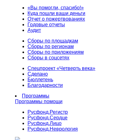
«Вы помогли, спасибо!»
Куда пошли ваши деньги
Отчет о пожертвованиях
Годовые отчеты
Аудит
Сборы по площадкам
Сборы по регионам
Сборы по приложениям
Сборы в соцсетях
Спецпроект «Четверть века»
Сделано
Бюллетень
Благодарности
Программы
Программы помощи
Русфонд.
Регистр
Русфонд.
Сердце
Русфонд.
Лицо
Русфонд.
Неврология