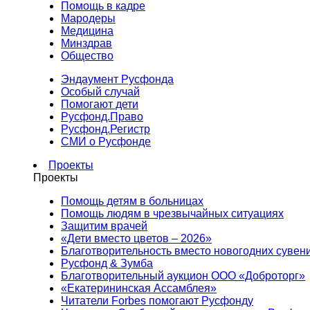
Помощь в кадре
Мародеры
Медицина
Минздрав
Общество
Эндаумент Русфонда
Особый случай
Помогают дети
Русфонд.Право
Русфонд.Регистр
СМИ о Русфонде
Проекты
Проекты
Помощь детям в больницах
Помощь людям в чрезвычайных ситуациях
Защитим врачей
«Дети вместо цветов – 2026»
Благотворительность вместо новогодних сувен
Русфонд & Зумба
Благотворительный аукцион ООО «Доброторг»
«Екатерининская Ассамблея»
Читатели Forbes помогают Русфонду