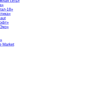
жная сеть»
а»
тал-18»
ктика»
aut
софт»
рЭко»
т»
e Market