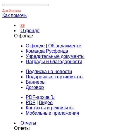
Для бизнеса
Как помочь
29
О фонде
О фонде
О фонде
|
Об эндаументе
Команда Русфонда
Учредительные документы
Награды и благодарности
Подписка на новости
Подарочные сертификаты
Баннеры
Договор
PDF-архив Ъ
PDF
|
Видео
Контакты и реквизиты
Мобильные приложения
Отчеты
Отчеты