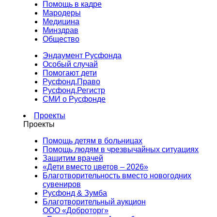
Помощь в кадре
Мародеры
Медицина
Минздрав
Общество
Эндаумент Русфонда
Особый случай
Помогают дети
Русфонд.Право
Русфонд.Регистр
СМИ о Русфонде
Проекты
Проекты
Помощь детям в больницах
Помощь людям в чрезвычайных ситуациях
Защитим врачей
«Дети вместо цветов – 2026»
Благотворительность вместо новогодних
сувениров
Русфонд & Зумба
Благотворительный аукцион
ООО «Доброторг»