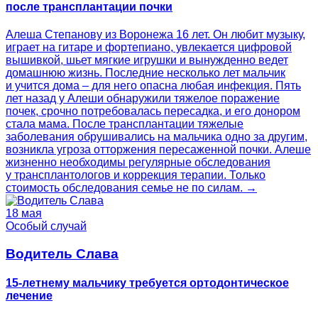
после трансплантации почки
Алеша Степанову из Воронежа 16 лет. Он любит музыку,
играет на гитаре и фортепиано, увлекается цифровой
вышивкой, шьет мягкие игрушки и вынужденно ведет
домашнюю жизнь. Последние несколько лет мальчик
и учится дома – для него опасна любая инфекция. Пять
лет назад у Алеши обнаружили тяжелое поражение
почек, срочно потребовалась пересадка, и его донором
стала мама. После трансплантации тяжелые
заболевания обрушивались на мальчика одно за другим,
возникла угроза отторжения пересаженной почки. Алеше
жизненно необходимы регулярные обследования
у трансплантологов и коррекция терапии. Только
стоимость обследования семье не по силам. →
18 мая
Особый случай
Водитель Слава
15-летнему мальчику требуется ортодонтическое
лечение