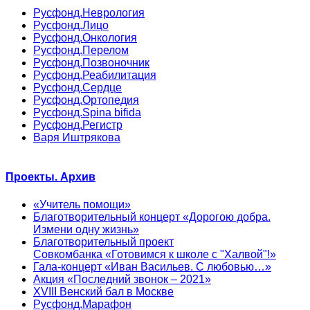
Русфонд.Неврология
Русфонд.Лицо
Русфонд.Онкология
Русфонд.Перелом
Русфонд.Позвоночник
Русфонд.Реабилитация
Русфонд.Сердце
Русфонд.Ортопедия
Русфонд.Spina bifida
Русфонд.Регистр
Варя Иштрякова
Проекты. Архив
«Учитель помощи»
Благотворительный концерт «Дорогою добра.
Измени одну жизнь»
Благотворительный проект
Совкомбанка «Готовимся к школе с "Халвой"!»
Гала-концерт «Иван Васильев. С любовью…»
Акция «Последний звонок – 2021»
XVIII Венский бал в Москве
Русфонд.Марафон