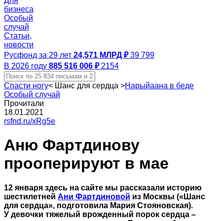
Для
бизнеса
Особый
случай
Статьи,
новости
Русфонд за 29 лет
24,571 МЛРД ₽
39 799
В 2026 году
885 516 006 ₽
2154
Спасти ногу
<
Шанс для сердца
>
Нарыйаана в беде
Особый случай
Прочитали
18.01.2021
rsfnd.ru/xRg5e
Аню Фартдинову
прооперируют в мае
12 января здесь на сайте мы рассказали историю
шестилетней
Ани Фартдиновой
из Москвы («Шанс
для сердца», подготовила Мария Стояновская).
У девочки тяжелый врожденный порок сердца –