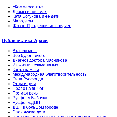
«Коммерсантъ»
Драмы в письмах
Катя Богунова и её дети
Мародеры
Жизнь. Продолжение следует
Публицистика. Архив
Включи мозг
Все будет ничего
Диагноз доктора Мясникова
Из жизни незаменимых
Карта памяти
Международная благотворительность
Окна Русфонда
Отцы и дети
Право на вычет
Прямая речь
Русфонд.Бабочки
Русфонд.ДЦП
ДЦП в большом городе
Свои чужие дети
Энциклопедия российской благотворительности