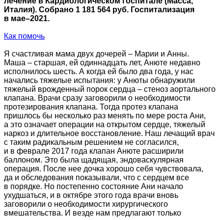
лечение в Кардиологическом госпитале (Масса,
Италия). Собрано 1 181 564 руб. Госпитализация
в мае–2021.
Как помочь
Я счастливая мама двух дочерей – Марии и Анны.
Маша – старшая, ей одиннадцать лет, Анюте недавно
исполнилось шесть. А когда ей было два года, у нас
начались тяжелые испытания: у Анюты обнаружили
тяжелый врожденный порок сердца – стеноз аортального
клапана. Врачи сразу заговорили о необходимости
протезирования клапана. Тогда протез клапана
пришлось бы несколько раз менять по мере роста Ани,
а это означает операции на открытом сердце, тяжелый
наркоз и длительное восстановление. Наш лечащий врач
с таким радикальным решением не согласился,
и в феврале 2017 года клапан Анюте расширили
баллоном. Это была щадящая, эндоваскулярная
операция. После нее дочка хорошо себя чувствовала,
да и обследования показывали, что с сердцем все
в порядке. Но постепенно состояние Ани начало
ухудшаться, и в октябре этого года врачи вновь
заговорили о необходимости хирургического
вмешательства. И везде нам предлагают только