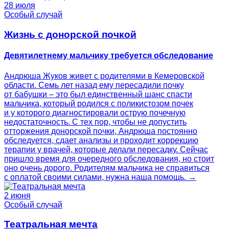
28 июля
Особый случай
Жизнь с донорской почкой
Девятилетнему мальчику требуется обследование
Андрюша Жуков живет с родителями в Кемеровской
области. Семь лет назад ему пересадили почку
от бабушки – это был единственный шанс спасти
мальчика, который родился с поликистозом почек
и у которого диагностировали острую почечную
недостаточность. С тех пор, чтобы не допустить
отторжения донорской почки, Андрюша постоянно
обследуется, сдает анализы и проходит коррекцию
терапии у врачей, которые делали пересадку. Сейчас
пришло время для очередного обследования, но стоит
оно очень дорого. Родителям мальчика не справиться
с оплатой своими силами, нужна наша помощь. →
2 июня
Особый случай
Театральная мечта