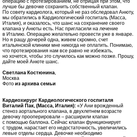
операцию с протезированием, не отрицая при этом, что
лучше бы девочке сохранить собственный клапан.
По совету кардиолога, который не раз обследовал Анюту,
мы обратились в Кардиологический госпиталь (Масса,
Италия), и оказалось, что шанс на сохранение своего
клапана у Анюты есть. Нас пригласили на лечение
в Италию. Операцию желательно провести уже в январе.
Но я ращу дочерей одна, живем скромно, счет
итальянской клиники мне никогда не оплатить. Понимаю,
что протезирования нам все равно не избежать,
но хочется, чтобы это случилось как можно позже. Прошу,
дайте моей Анюте шанс.
Светлана Костюнина
,
Москва
Фото
из архива семьи
Кардиохирург Кардиологического госпиталя
Виталий Пак, (Масса, Италия):
«У Ани врожденный
стеноз аортального клапана, в двухлетнем возрасте
девочку прооперировали – расширили клапан
с помощью баллона. Сейчас клапан функционирует
с трудом, нарастает его недостаточность, увеличились
левые отделы сердца. Девочке необходимо