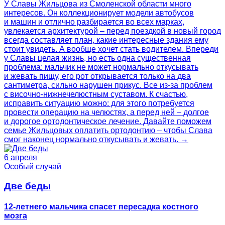
У Славы Жильцова из Смоленской области много
интересов. Он коллекционирует модели автобусов
и машин и отлично разбирается во всех марках,
увлекается архитектурой – перед поездкой в новый город
всегда составляет план, какие интересные здания ему
стоит увидеть. А вообще хочет стать водителем. Впереди
у Славы целая жизнь, но есть одна существенная
проблема: мальчик не может нормально откусывать
и жевать пищу, его рот открывается только на два
сантиметра, сильно нарушен прикус. Все из-за проблем
с височно-нижнечелюстным суставом. К счастью,
исправить ситуацию можно: для этого потребуется
провести операцию на челюстях, а перед ней – долгое
и дорогое ортодонтическое лечение. Давайте поможем
семье Жильцовых оплатить ортодонтию – чтобы Слава
смог наконец нормально откусывать и жевать. →
6 апреля
Особый случай
Две беды
12-летнего мальчика спасет пересадка костного
мозга