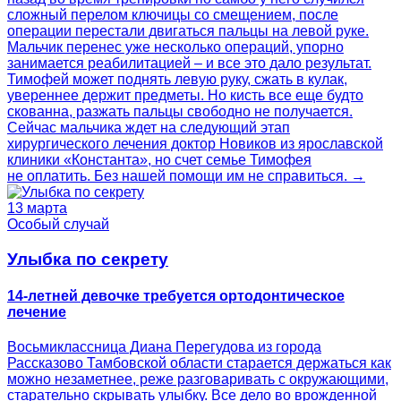
сложный перелом ключицы со смещением, после
операции перестали двигаться пальцы на левой руке.
Мальчик перенес уже несколько операций, упорно
занимается реабилитацией – и все это дало результат.
Тимофей может поднять левую руку, сжать в кулак,
увереннее держит предметы. Но кисть все еще будто
скованна, разжать пальцы свободно не получается.
Сейчас мальчика ждет на следующий этап
хирургического лечения доктор Новиков из ярославской
клиники «Константа», но счет семье Тимофея
не оплатить. Без нашей помощи им не справиться. →
13 марта
Особый случай
Улыбка по секрету
14-летней девочке требуется ортодонтическое
лечение
Восьмиклассница Диана Перегудова из города
Рассказово Тамбовской области старается держаться как
можно незаметнее, реже разговаривать с окружающими,
старательно скрывать улыбку. Все дело во врожденной