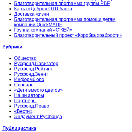
Благотворительная программа группы PBF
Карта «Добро» ОТП банка
Доставка жизни
Благотворительная программа помощи детям
компании QuickMADE
Группа компаний «О’КЕЙ»
Благотворительный проект «Коробка храбрости»
Рубрики
Общество
Русфонд.Навигатор
Русфонд.Рейтинг
Русфонд.Зенит
Информбюро
Словарь
«Дети вместо цветов»
Наши авторы
Партнеры
Русфонд.Право
«Вести»
Эндаумент Русфонда
Публицистика