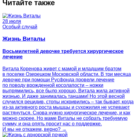
Читайте также
28 июля
Особый случай
Жизнь Виталы
Восьмилетней девочке требуется хирургическое
лечение
Витала Коренова живет с мамой и младшим братом
в поселке Озерецком Московской области. В три месяца
девочке при помощи Русфонда провели лечение
по поводу врожденной косолапости – ножки
выпрямились, все было хорошо, Витала жила активной
жизнью. И даже занималась танцами! Но этой весной
случился рецидив, стопы искривились – так бывает, когда
из-за активного роста мышцы и сухожилия не успевают
растянуться. Снова нужно хирургическое лечение, и как
можно скорее. Но маме Виталы не собрать требуемую
сумму, и она опять просит нас о поддержке.
И мы не откажем, верно? →