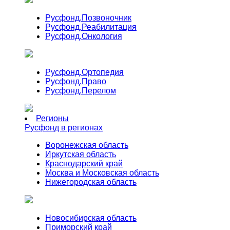
Русфонд.
Позвоночник
Русфонд.
Реабилитация
Русфонд.
Онкология
Русфонд.
Ортопедия
Русфонд.
Право
Русфонд.
Перелом
Регионы
Русфонд в регионах
Воронежская область
Иркутская область
Краснодарский край
Москва и Московская область
Нижегородская область
Новосибирская область
Приморский край