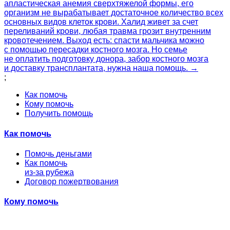
апластическая анемия сверхтяжелой формы, его
организм не вырабатывает достаточное количество всех
основных видов клеток крови. Халид живет за счет
переливаний крови, любая травма грозит внутренним
кровотечением. Выход есть: спасти мальчика можно
с помощью пересадки костного мозга. Но семье
не оплатить подготовку донора, забор костного мозга
и доставку трансплантата, нужна наша помощь. →
;
Как помочь
Кому помочь
Получить помощь
Как помочь
Помочь деньгами
Как помочь
из-за рубежа
Договор пожертвования
Кому помочь