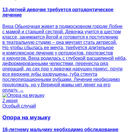
13-летней девочке требуется ортодонтическое
лечение
Вера Обыночная живет в подмосковном городе Лобне
с мамой и старшей сестрой. Девочка учится в шестом
классе, занимается йогой и готовится к поступлению
в театральную студию – она мечтает стать актрисой.
Но чтобы сбылась ее мечта, требуется длительное
и комплексное лечение у ортодонтов, протезистов
и хирургов. Вера родилась с глубокой расщелиной нёба,
деформированными челюстями, перенесла ряд
операций, до сих пор у девочки нарушен прикус, почти
все верхние зубы разрушены, губа стянута
послеоперационными рубцами. Лечение необходимо
продолжать, но у Вериной мамы нет денег на его
оплату. →
2 июня
Особый случай
Опора на музыку
16-летнему мальчику необходимо обследование