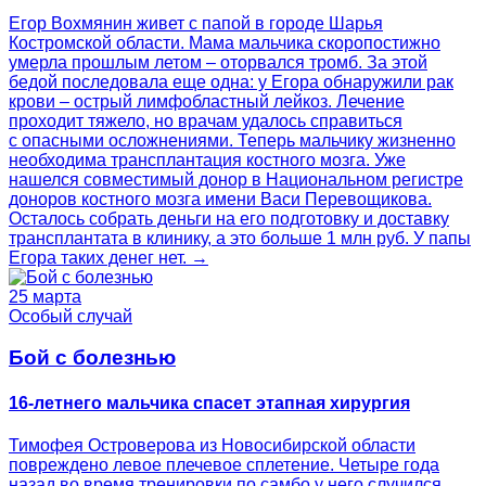
Егор Вохмянин живет с папой в городе Шарья
Костромской области. Мама мальчика скоропостижно
умерла прошлым летом – оторвался тромб. За этой
бедой последовала еще одна: у Егора обнаружили рак
крови – острый лимфобластный лейкоз. Лечение
проходит тяжело, но врачам удалось справиться
с опасными осложнениями. Теперь мальчику жизненно
необходима трансплантация костного мозга. Уже
нашелся совместимый донор в Национальном регистре
доноров костного мозга имени Васи Перевощикова.
Осталось собрать деньги на его подготовку и доставку
трансплантата в клинику, а это больше 1 млн руб. У папы
Егора таких денег нет. →
25 марта
Особый случай
Бой с болезнью
16-летнего мальчика спасет этапная хирургия
Тимофея Островерова из Новосибирской области
повреждено левое плечевое сплетение. Четыре года
назад во время тренировки по самбо у него случился