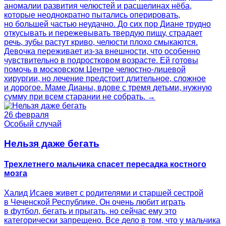
аномалии развития челюстей и расщелинах нёба,
которые неоднократно пытались оперировать,
но большей частью неудачно. До сих пор Диане трудно
откусывать и пережевывать твердую пищу, страдает
речь, зубы растут криво, челюсти плохо смыкаются.
Девочка переживает из-за внешности, что особенно
чувствительно в подростковом возрасте. Ей готовы
помочь в московском Центре челюстно‑лицевой
хирургии, но лечение предстоит длительное, сложное
и дорогое. Маме Дианы, вдове с тремя детьми, нужную
сумму при всем старании не собрать. →
26 февраля
Особый случай
Нельзя даже бегать
Трехлетнего мальчика спасет пересадка костного
мозга
Халид Исаев живет с родителями и старшей сестрой
в Чеченской Республике. Он очень любит играть
в футбол, бегать и прыгать, но сейчас ему это
категорически запрещено. Все дело в том, что у мальчика