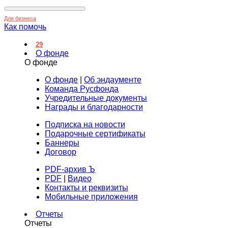
Для бизнеса
Как помочь
29
О фонде
О фонде
О фонде
|
Об эндаументе
Команда Русфонда
Учредительные документы
Награды и благодарности
Подписка на новости
Подарочные сертификаты
Баннеры
Договор
PDF-архив Ъ
PDF
|
Видео
Контакты и реквизиты
Мобильные приложения
Отчеты
Отчеты