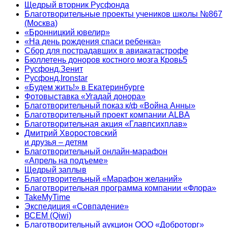
Щедрый вторник Русфонда
Благотворительные проекты учеников школы №867
(Москва)
«Бронницкий ювелир»
«На день рождения спаси ребенка»
Сбор для пострадавших в авиакатастрофе
Бюллетень доноров костного мозга Кровь5
Русфонд.Зенит
Русфонд.Ironstar
«Будем жить!» в Екатеринбурге
Фотовыставка «Угадай донора»
Благотворительный показ к/ф «Война Анны»
Благотворительный проект компании ALBA
Благотворительная акция «Главпсихплав»
Дмитрий Хворостовский
и друзья – детям
Благотворительный онлайн‑марафон
«Апрель на подъеме»
Щедрый заплыв
Благотворительный «Марафон желаний»
Благотворительная программа компании «Флора»
TakeMyTime
Экспедиция «Совпадение»
ВСЕМ (Qiwi)
Благотворительный аукцион ООО «Доброторг»