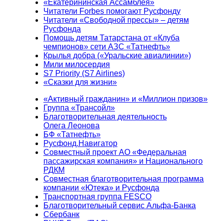
«Екатерининская Ассамблея»
Читатели Forbes помогают Русфонду
Читатели «Свободной прессы» – детям
Русфонда
Помощь детям Татарстана от «Клуба
чемпионов» сети АЗС «Татнефть»
Крылья добра («Уральские авиалинии»)
Мили милосердия
S7 Priority (S7 Airlines)
«Сказки для жизни»
«Активный гражданин» и «Миллион призов»
Группа «Трансойл»
Благотворительная деятельность
Олега Леонова
БФ «Татнефть»
Русфонд.Навигатор
Совместный проект АО «Федеральная
пассажирская компания» и Национального
РДКМ
Совместная благотворительная программа
компании «Ютека» и Русфонда
Транспортная группа FESCO
Благотворительный сервис Альфа-Банка
Сбербанк