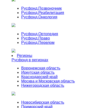
Русфонд.
Позвоночник
Русфонд.
Реабилитация
Русфонд.
Онкология
Русфонд.
Ортопедия
Русфонд.
Право
Русфонд.
Перелом
Регионы
Русфонд в регионах
Воронежская область
Иркутская область
Краснодарский край
Москва и Московская область
Нижегородская область
Новосибирская область
Приморский край