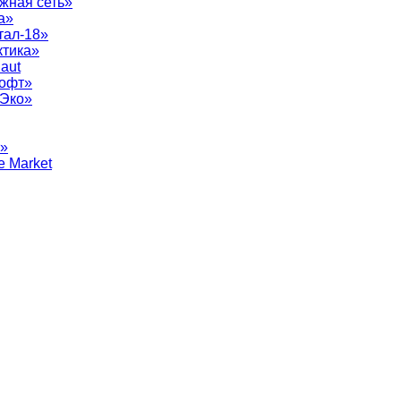
жная сеть»
а»
тал-18»
ктика»
aut
софт»
рЭко»
т»
e Market