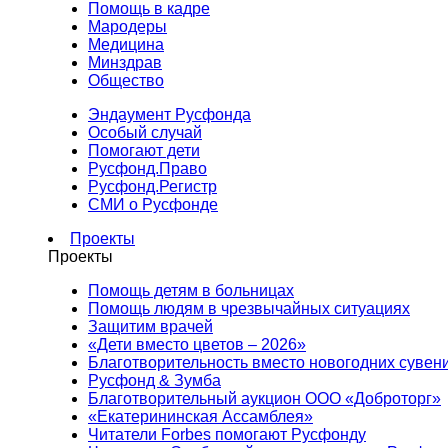
Помощь в кадре
Мародеры
Медицина
Минздрав
Общество
Эндаумент Русфонда
Особый случай
Помогают дети
Русфонд.Право
Русфонд.Регистр
СМИ о Русфонде
Проекты
Проекты
Помощь детям в больницах
Помощь людям в чрезвычайных ситуациях
Защитим врачей
«Дети вместо цветов – 2026»
Благотворительность вместо новогодних сувен
Русфонд & Зумба
Благотворительный аукцион ООО «Доброторг»
«Екатерининская Ассамблея»
Читатели Forbes помогают Русфонду