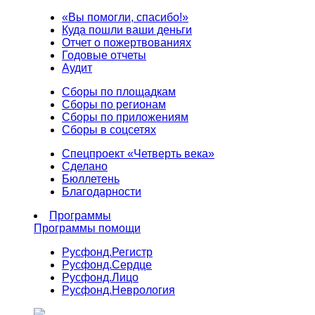
«Вы помогли, спасибо!»
Куда пошли ваши деньги
Отчет о пожертвованиях
Годовые отчеты
Аудит
Сборы по площадкам
Сборы по регионам
Сборы по приложениям
Сборы в соцсетях
Спецпроект «Четверть века»
Сделано
Бюллетень
Благодарности
Программы
Программы помощи
Русфонд.
Регистр
Русфонд.
Сердце
Русфонд.
Лицо
Русфонд.
Неврология