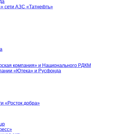
да
в» сети АЗС «Татнефть»
а
рская компания» и Национального РДКМ
пании «Ютека» и Русфонда
и «Росток добра»
up
ресс»