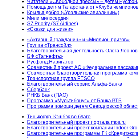
Читатели «Свободной прессы» – детям Русфон
Помощь детям Татарстана от «Клуба чемпионо
Крылья добра («Уральские авиалинии»)
Мили милосердия
S7 Priority (S7 Airlines)
«Сказки для жизни»
«Активный гражданин» и «Миллион призов»
Группа «Трансойл»
Благотворительная деятельность Олега Леонов
БФ «Татнефть»
Русфонд.Навигатор
Совместный проект АО «Федеральная пассажи
Совместная благотворительная программа ком
Транспортная группа FESCO
Благотворительный сервис Альфа-Банка
Сбербанк
РНКБ Банк (ПАО)
Программа «Мультибонус» от Банка ВТБ
Программа помощи детям Свердловской област
Тинькофф. Кэшбэк во благо
Благотворительный проект портала mos.ru
Благотворительный проект компании Indoor Gro
Благотворительные программы ГК «Кредитэксп