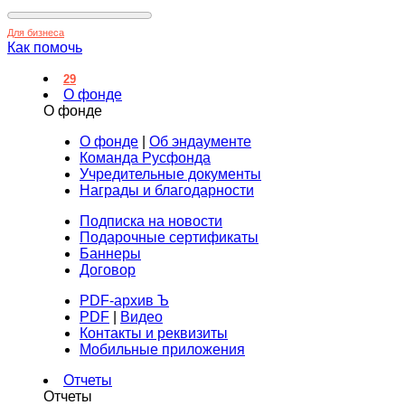
Для бизнеса
Как помочь
29
О фонде
О фонде
О фонде
|
Об эндаументе
Команда Русфонда
Учредительные документы
Награды и благодарности
Подписка на новости
Подарочные сертификаты
Баннеры
Договор
PDF-архив Ъ
PDF
|
Видео
Контакты и реквизиты
Мобильные приложения
Отчеты
Отчеты