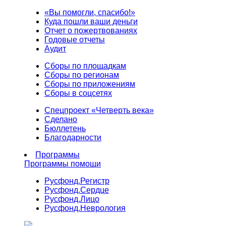
«Вы помогли, спасибо!»
Куда пошли ваши деньги
Отчет о пожертвованиях
Годовые отчеты
Аудит
Сборы по площадкам
Сборы по регионам
Сборы по приложениям
Сборы в соцсетях
Спецпроект «Четверть века»
Сделано
Бюллетень
Благодарности
Программы
Программы помощи
Русфонд.
Регистр
Русфонд.
Сердце
Русфонд.
Лицо
Русфонд.
Неврология