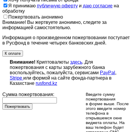
Я принимаю
публичную оферту
и
даю согласие
на
обработку
Пожертвовать анонимно
Внимание! Вы жертвуете анонимно, следите за
информацией самостоятельно.
Информация о произведенном пожертвовании поступает
в Русфонд в течение четырех банковских дней.
К оплате
Внимание!
Криптовалюты
здесь
. Для
пожертвования с карты зарубежного банка
воспользуйтесь, пожалуйста, сервисами
PayPal
,
Stripe
или формой на сайте фонда-партнера в
Казахстане
rusfond.kz
Сумма пожертвования:
Введите сумму
пожертвования
в форме выше. После
Пожертвовать
этого введите номер
телефона в
открывшемся окне
виджета оплаты. На
ваш телефон будет
отправлено СМС-