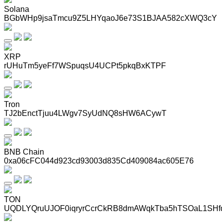
Solana
BGbWHp9jsaTmcu9Z5LHYqaoJ6e73S1BJAA582cXWQ3cY
XRP
rUHuTm5yeFf7WSpuqsU4UCPt5pkqBxKTPF
Tron
TJ2bEnctTjuu4LWgv7SyUdNQ8sHW6ACywT
BNB Chain
0xa06cFC044d923cd93003d835Cd409084ac605E76
TON
UQDLYQruUJOF0iqryrCcrCkRB8dmAWqkTba5hTSOaL1SHf