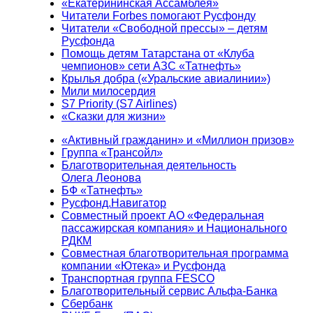
«Екатерининская Ассамблея»
Читатели Forbes помогают Русфонду
Читатели «Свободной прессы» – детям
Русфонда
Помощь детям Татарстана от «Клуба
чемпионов» сети АЗС «Татнефть»
Крылья добра («Уральские авиалинии»)
Мили милосердия
S7 Priority (S7 Airlines)
«Сказки для жизни»
«Активный гражданин» и «Миллион призов»
Группа «Трансойл»
Благотворительная деятельность
Олега Леонова
БФ «Татнефть»
Русфонд.Навигатор
Совместный проект АО «Федеральная
пассажирская компания» и Национального
РДКМ
Совместная благотворительная программа
компании «Ютека» и Русфонда
Транспортная группа FESCO
Благотворительный сервис Альфа-Банка
Сбербанк