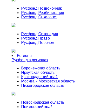
Русфонд.
Позвоночник
Русфонд.
Реабилитация
Русфонд.
Онкология
Русфонд.
Ортопедия
Русфонд.
Право
Русфонд.
Перелом
Регионы
Русфонд в регионах
Воронежская область
Иркутская область
Краснодарский край
Москва и Московская область
Нижегородская область
Новосибирская область
Приморский край