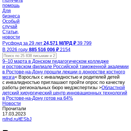
Получить
помощь
Для
бизнеса
Особый
случай
Статьи,
новости
Русфонд за 29 лет
24,571 МЛРД ₽
39 799
В 2026 году
885 516 006 ₽
2154
9–10 марта в Донском педагогическом колледже
и ростовском филиале Российской таможенной академии
в Ростове-на-Дону прошли лекции о донорстве костного
мозга
<
Взрослых с инвалидностью и родителей детей
с инвалидностью приглашают пройти опрос по качеству
работы региональных бюро медэкспертизы
>
Областной
детский хирургический центр инновационных технологий
в Ростове-на-Дону готов на 64%
Новости
Прочитали
17.03.2023
rsfnd.ru/tESbJ