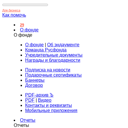
Для бизнеса
Как помочь
29
О фонде
О фонде
О фонде
|
Об эндаументе
Команда Русфонда
Учредительные документы
Награды и благодарности
Подписка на новости
Подарочные сертификаты
Баннеры
Договор
PDF-архив Ъ
PDF
|
Видео
Контакты и реквизиты
Мобильные приложения
Отчеты
Отчеты