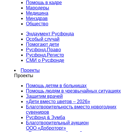
Помощь в кадре
Мародеры
Медицина
Минздрав
Общество
Эндаумент Русфонда
Особый случай
Помогают дети
Русфонд.Право
Русфонд.Регистр
СМИ о Русфонде
Проекты
Проекты
Помощь детям в больницах
Помощь людям в чрезвычайных ситуациях
Защитим врачей
«Дети вместо цветов – 2026»
Благотворительность вместо новогодних
сувениров
Русфонд & Зумба
Благотворительный аукцион
ООО «Доброторг»