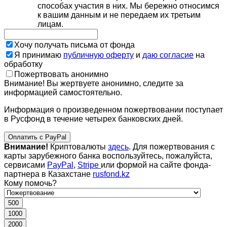
способах участия в них. Мы бережно относимся
к вашим данным и не передаем их третьим
лицам.
Хочу получать письма от фонда
Я принимаю
публичную оферту
и
даю согласие
на
обработку
Пожертвовать анонимно
Внимание! Вы жертвуете анонимно, следите за
информацией самостоятельно.
Информация о произведенном пожертвовании поступает
в Русфонд в течение четырех банковских дней.
Оплатить с PayPal
Внимание!
Криптовалюты
здесь
. Для пожертвования с
карты зарубежного банка воспользуйтесь, пожалуйста,
сервисами
PayPal
,
Stripe
или формой на сайте фонда-
партнера в Казахстане
rusfond.kz
Кому помочь?
500
1000
2000