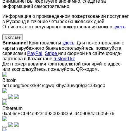
Внимание! Вы жертвуете анонимно, следите за
информацией самостоятельно.
Информация о произведенном пожертвовании поступает
в Русфонд в течение четырех банковских дней.
Отписаться от регулярного пожертвования можно
здесь
К оплате
Внимание!
Криптовалюты
здесь
. Для пожертвования с
карты зарубежного банка воспользуйтесь, пожалуйста,
сервисами
PayPal
,
Stripe
или формой на сайте фонда-
партнера в Казахстане
rusfond.kz
Для пожертвования криптовалютой скопируйте адрес
или воспользуйтесь, пожалуйста, QR-кодом
.
Bitcoin
bc1quqgt6edksk84rcgwqlklhya3uwgr8g3c38xge0
Ethereum
0xa06cFC044d923cd93003d835Cd409084ac605E76