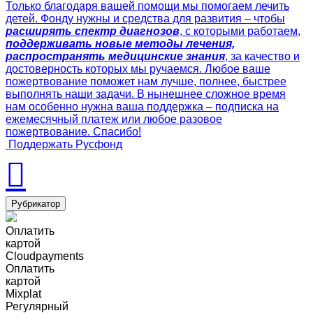
Только благодаря вашей помощи мы помогаем лечить
детей. Фонду нужны и средства для развития – чтобы
расширять спектр диагнозов
, с которыми работаем,
поддерживать новые методы лечения,
распространять медицинские знания
, за качество и
достоверность которых мы ручаемся. Любое ваше
пожертвование поможет нам лучше, полнее, быстрее
выполнять наши задачи. В нынешнее сложное время
нам особенно нужна ваша поддержка – подписка на
ежемесячный платеж или любое разовое
пожертвование. Спасибо!
Поддержать Русфонд
Рубрикатор
Оплатить
картой
Cloudpayments
Оплатить
картой
Mixplat
Регулярный