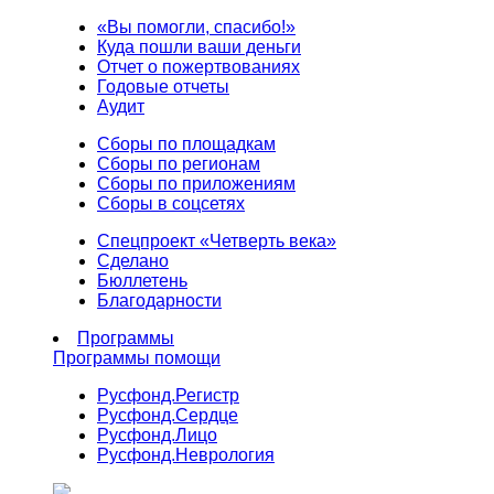
«Вы помогли, спасибо!»
Куда пошли ваши деньги
Отчет о пожертвованиях
Годовые отчеты
Аудит
Сборы по площадкам
Сборы по регионам
Сборы по приложениям
Сборы в соцсетях
Спецпроект «Четверть века»
Сделано
Бюллетень
Благодарности
Программы
Программы помощи
Русфонд.
Регистр
Русфонд.
Сердце
Русфонд.
Лицо
Русфонд.
Неврология