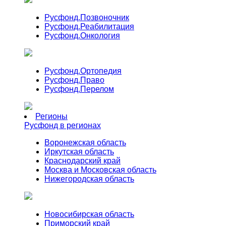
Русфонд.
Позвоночник
Русфонд.
Реабилитация
Русфонд.
Онкология
Русфонд.
Ортопедия
Русфонд.
Право
Русфонд.
Перелом
Регионы
Русфонд в регионах
Воронежская область
Иркутская область
Краснодарский край
Москва и Московская область
Нижегородская область
Новосибирская область
Приморский край