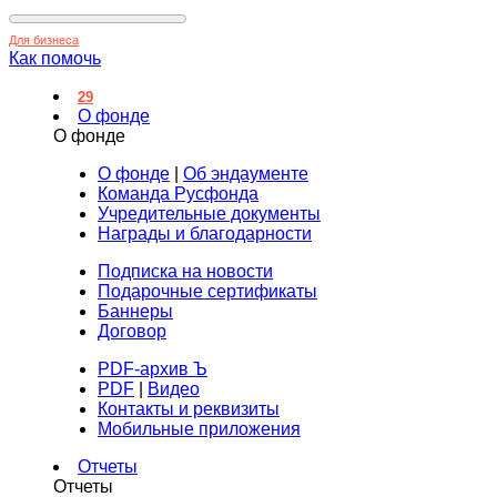
Для бизнеса
Как помочь
29
О фонде
О фонде
О фонде
|
Об эндаументе
Команда Русфонда
Учредительные документы
Награды и благодарности
Подписка на новости
Подарочные сертификаты
Баннеры
Договор
PDF-архив Ъ
PDF
|
Видео
Контакты и реквизиты
Мобильные приложения
Отчеты
Отчеты