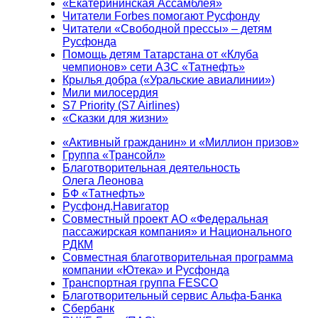
«Екатерининская Ассамблея»
Читатели Forbes помогают Русфонду
Читатели «Свободной прессы» – детям
Русфонда
Помощь детям Татарстана от «Клуба
чемпионов» сети АЗС «Татнефть»
Крылья добра («Уральские авиалинии»)
Мили милосердия
S7 Priority (S7 Airlines)
«Сказки для жизни»
«Активный гражданин» и «Миллион призов»
Группа «Трансойл»
Благотворительная деятельность
Олега Леонова
БФ «Татнефть»
Русфонд.Навигатор
Совместный проект АО «Федеральная
пассажирская компания» и Национального
РДКМ
Совместная благотворительная программа
компании «Ютека» и Русфонда
Транспортная группа FESCO
Благотворительный сервис Альфа-Банка
Сбербанк