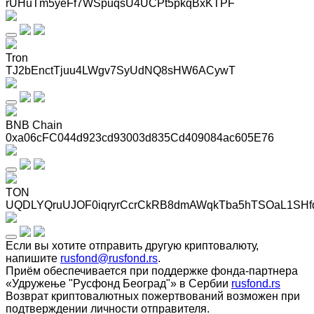
rUHuTm5yeFf7WSpuqsU4UCPt5pkqBxKTPF
Tron
TJ2bEnctTjuu4LWgv7SyUdNQ8sHW6ACywT
BNB Chain
0xa06cFC044d923cd93003d835Cd409084ac605E76
TON
UQDLYQruUJOF0iqryrCcrCkRB8dmAWqkTba5hTSOaL1SHf
Если вы хотите отправить другую криптовалюту,
напишите
rusfond@rusfond.rs
.
Приём обеспечивается при поддержке фонда-партнера
«Удружење "Русфонд Београд"» в Сербии
rusfond.rs
Возврат криптовалютных пожертвований возможен при
подтверждении личности отправителя.