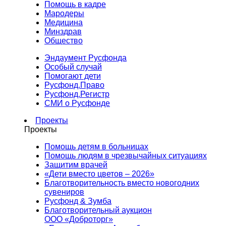
Помощь в кадре
Мародеры
Медицина
Минздрав
Общество
Эндаумент Русфонда
Особый случай
Помогают дети
Русфонд.Право
Русфонд.Регистр
СМИ о Русфонде
Проекты
Проекты
Помощь детям в больницах
Помощь людям в чрезвычайных ситуациях
Защитим врачей
«Дети вместо цветов – 2026»
Благотворительность вместо новогодних
сувениров
Русфонд & Зумба
Благотворительный аукцион
ООО «Доброторг»