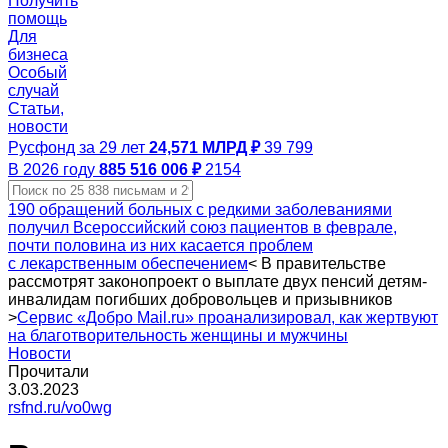
Получить
помощь
Для
бизнеса
Особый
случай
Статьи,
новости
Русфонд за 29 лет
24,571 МЛРД ₽
39 799
В 2026 году
885 516 006 ₽
2154
190 обращений больных с редкими заболеваниями
получил Всероссийский союз пациентов в феврале,
почти половина из них касается проблем
с лекарственным обеспечением
<
В правительстве
рассмотрят законопроект о выплате двух пенсий детям-
инвалидам погибших добровольцев и призывников
>
Сервис «Добро Mail.ru» проанализировал, как жертвуют
на благотворительность женщины и мужчины
Новости
Прочитали
3.03.2023
rsfnd.ru/vo0wg