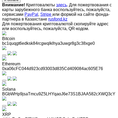
Внимание!
Криптовалюты
здесь
. Для пожертвования с
карты зарубежного банка воспользуйтесь, пожалуйста,
сервисами
PayPal
,
Stripe
или формой на сайте фонда-
партнера в Казахстане
rusfond.kz
Для пожертвования криптовалютой скопируйте адрес
или воспользуйтесь, пожалуйста, QR-кодом
.
Bitcoin
bc1quqgt6edksk84rcgwqlklhya3uwgr8g3c38xge0
Ethereum
0xa06cFC044d923cd93003d835Cd409084ac605E76
Solana
BGbWHp9jsaTmcu9Z5LHYqaoJ6e73S1BJAA582cXWQ3cY
XRP