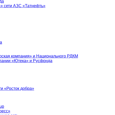
да
в» сети АЗС «Татнефть»
а
рская компания» и Национального РДКМ
пании «Ютека» и Русфонда
и «Росток добра»
up
ресс»