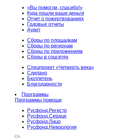
«Вы помогли, спасибо!»
Куда пошли ваши деньги
Отчет о пожертвованиях
Годовые отчеты
Аудит
Сборы по площадкам
Сборы по регионам
Сборы по приложениям
Сборы в соцсетях
Спецпроект «Четверть века»
Сделано
Бюллетень
Благодарности
Программы
Программы помощи
Русфонд.
Регистр
Русфонд.
Сердце
Русфонд.
Лицо
Русфонд.
Неврология