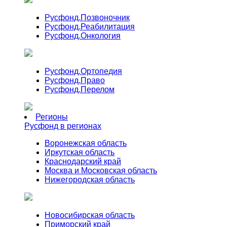
Русфонд.
Позвоночник
Русфонд.
Реабилитация
Русфонд.
Онкология
Русфонд.
Ортопедия
Русфонд.
Право
Русфонд.
Перелом
Регионы
Русфонд в регионах
Воронежская область
Иркутская область
Краснодарский край
Москва и Московская область
Нижегородская область
Новосибирская область
Приморский край