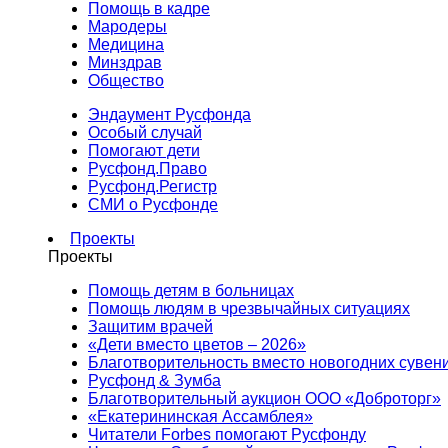
Помощь в кадре
Мародеры
Медицина
Минздрав
Общество
Эндаумент Русфонда
Особый случай
Помогают дети
Русфонд.Право
Русфонд.Регистр
СМИ о Русфонде
Проекты
Проекты
Помощь детям в больницах
Помощь людям в чрезвычайных ситуациях
Защитим врачей
«Дети вместо цветов – 2026»
Благотворительность вместо новогодних сувен
Русфонд & Зумба
Благотворительный аукцион ООО «Доброторг»
«Екатерининская Ассамблея»
Читатели Forbes помогают Русфонду