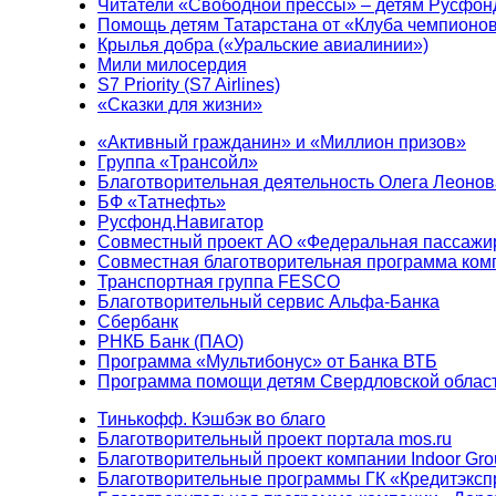
Читатели «Свободной прессы» – детям Русфон
Помощь детям Татарстана от «Клуба чемпионо
Крылья добра («Уральские авиалинии»)
Мили милосердия
S7 Priority (S7 Airlines)
«Сказки для жизни»
«Активный гражданин» и «Миллион призов»
Группа «Трансойл»
Благотворительная деятельность Олега Леонов
БФ «Татнефть»
Русфонд.Навигатор
Совместный проект АО «Федеральная пассажи
Совместная благотворительная программа ком
Транспортная группа FESCO
Благотворительный сервис Альфа-Банка
Сбербанк
РНКБ Банк (ПАО)
Программа «Мультибонус» от Банка ВТБ
Программа помощи детям Свердловской област
Тинькофф. Кэшбэк во благо
Благотворительный проект портала mos.ru
Благотворительный проект компании Indoor Gro
Благотворительные программы ГК «Кредитэксп