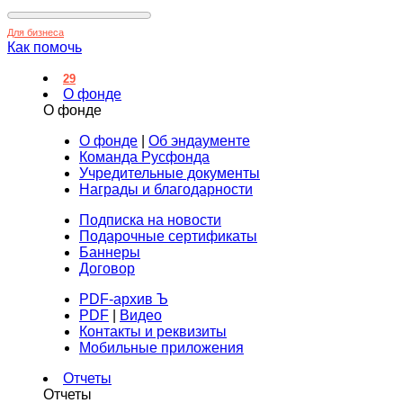
Для бизнеса
Как помочь
29
О фонде
О фонде
О фонде
|
Об эндаументе
Команда Русфонда
Учредительные документы
Награды и благодарности
Подписка на новости
Подарочные сертификаты
Баннеры
Договор
PDF-архив Ъ
PDF
|
Видео
Контакты и реквизиты
Мобильные приложения
Отчеты
Отчеты