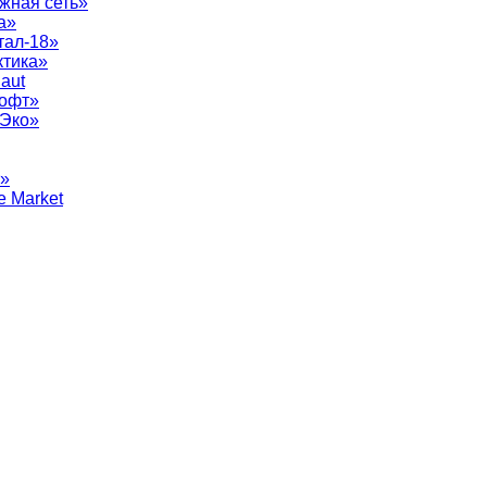
жная сеть»
а»
тал-18»
ктика»
aut
софт»
рЭко»
т»
e Market