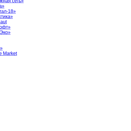
жная сеть»
а»
тал-18»
ктика»
aut
софт»
рЭко»
т»
e Market