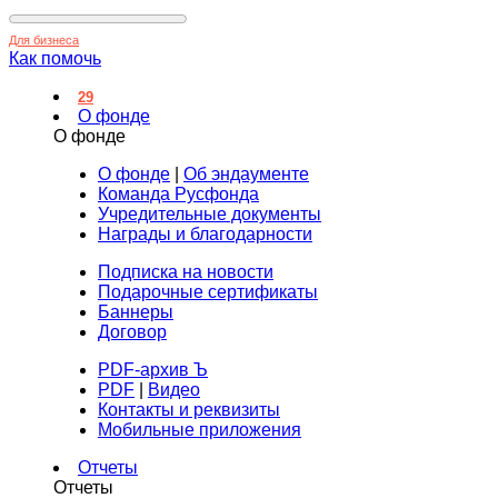
Для бизнеса
Как помочь
29
О фонде
О фонде
О фонде
|
Об эндаументе
Команда Русфонда
Учредительные документы
Награды и благодарности
Подписка на новости
Подарочные сертификаты
Баннеры
Договор
PDF-архив Ъ
PDF
|
Видео
Контакты и реквизиты
Мобильные приложения
Отчеты
Отчеты