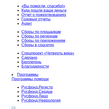
«Вы помогли, спасибо!»
Куда пошли ваши деньги
Отчет о пожертвованиях
Годовые отчеты
Аудит
Сборы по площадкам
Сборы по регионам
Сборы по приложениям
Сборы в соцсетях
Спецпроект «Четверть века»
Сделано
Бюллетень
Благодарности
Программы
Программы помощи
Русфонд.
Регистр
Русфонд.
Сердце
Русфонд.
Лицо
Русфонд.
Неврология