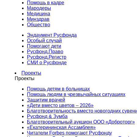
Помощь в кадре
Мародеры
Медицина
Минздрав
Общество
Эндаумент Русфонда
Особый случай
Помогают дети
Русфонд.Право
Русфонд.Регистр
СМИ о Русфонде
Проекты
Проекты
Помощь детям в больницах
Помощь людям в чрезвычайных ситуациях
Защитим врачей
«Дети вместо цветов – 2026»
Благотворительность вместо новогодних сувен
Русфонд & Зумба
Благотворительный аукцион ООО «Доброторг»
«Екатерининская Ассамблея»
Читатели Forbes помогают Русфонду