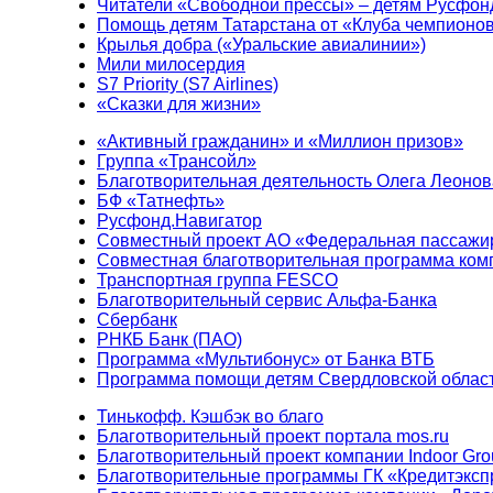
Читатели «Свободной прессы» – детям Русфон
Помощь детям Татарстана от «Клуба чемпионо
Крылья добра («Уральские авиалинии»)
Мили милосердия
S7 Priority (S7 Airlines)
«Сказки для жизни»
«Активный гражданин» и «Миллион призов»
Группа «Трансойл»
Благотворительная деятельность Олега Леонов
БФ «Татнефть»
Русфонд.Навигатор
Совместный проект АО «Федеральная пассажи
Совместная благотворительная программа ком
Транспортная группа FESCO
Благотворительный сервис Альфа-Банка
Сбербанк
РНКБ Банк (ПАО)
Программа «Мультибонус» от Банка ВТБ
Программа помощи детям Свердловской област
Тинькофф. Кэшбэк во благо
Благотворительный проект портала mos.ru
Благотворительный проект компании Indoor Gro
Благотворительные программы ГК «Кредитэксп