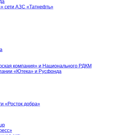
да
в» сети АЗС «Татнефть»
а
рская компания» и Национального РДКМ
пании «Ютека» и Русфонда
и «Росток добра»
up
ресс»