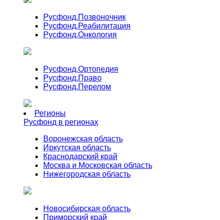
Русфонд.
Позвоночник
Русфонд.
Реабилитация
Русфонд.
Онкология
Русфонд.
Ортопедия
Русфонд.
Право
Русфонд.
Перелом
Регионы
Русфонд в регионах
Воронежская область
Иркутская область
Краснодарский край
Москва и Московская область
Нижегородская область
Новосибирская область
Приморский край