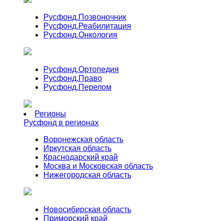
Русфонд.
Позвоночник
Русфонд.
Реабилитация
Русфонд.
Онкология
Русфонд.
Ортопедия
Русфонд.
Право
Русфонд.
Перелом
Регионы
Русфонд в регионах
Воронежская область
Иркутская область
Краснодарский край
Москва и Московская область
Нижегородская область
Новосибирская область
Приморский край