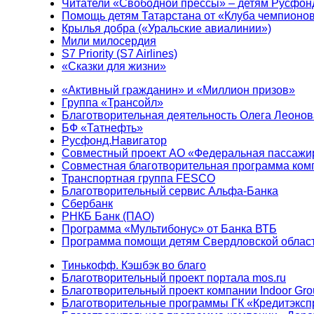
Читатели «Свободной прессы» – детям Русфон
Помощь детям Татарстана от «Клуба чемпионо
Крылья добра («Уральские авиалинии»)
Мили милосердия
S7 Priority (S7 Airlines)
«Сказки для жизни»
«Активный гражданин» и «Миллион призов»
Группа «Трансойл»
Благотворительная деятельность Олега Леонов
БФ «Татнефть»
Русфонд.Навигатор
Совместный проект АО «Федеральная пассажи
Совместная благотворительная программа ком
Транспортная группа FESCO
Благотворительный сервис Альфа-Банка
Сбербанк
РНКБ Банк (ПАО)
Программа «Мультибонус» от Банка ВТБ
Программа помощи детям Свердловской област
Тинькофф. Кэшбэк во благо
Благотворительный проект портала mos.ru
Благотворительный проект компании Indoor Gro
Благотворительные программы ГК «Кредитэксп