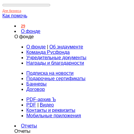
Для бизнеса
Как помочь
29
О фонде
О фонде
О фонде
|
Об эндаументе
Команда Русфонда
Учредительные документы
Награды и благодарности
Подписка на новости
Подарочные сертификаты
Баннеры
Договор
PDF-архив Ъ
PDF
|
Видео
Контакты и реквизиты
Мобильные приложения
Отчеты
Отчеты