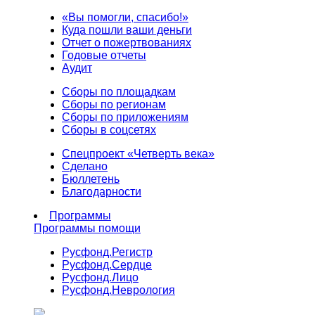
«Вы помогли, спасибо!»
Куда пошли ваши деньги
Отчет о пожертвованиях
Годовые отчеты
Аудит
Сборы по площадкам
Сборы по регионам
Сборы по приложениям
Сборы в соцсетях
Спецпроект «Четверть века»
Сделано
Бюллетень
Благодарности
Программы
Программы помощи
Русфонд.
Регистр
Русфонд.
Сердце
Русфонд.
Лицо
Русфонд.
Неврология