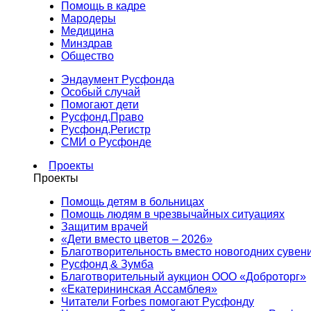
Помощь в кадре
Мародеры
Медицина
Минздрав
Общество
Эндаумент Русфонда
Особый случай
Помогают дети
Русфонд.Право
Русфонд.Регистр
СМИ о Русфонде
Проекты
Проекты
Помощь детям в больницах
Помощь людям в чрезвычайных ситуациях
Защитим врачей
«Дети вместо цветов – 2026»
Благотворительность вместо новогодних сувен
Русфонд & Зумба
Благотворительный аукцион ООО «Доброторг»
«Екатерининская Ассамблея»
Читатели Forbes помогают Русфонду