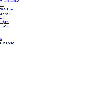
жная сеть»
а»
тал-18»
ктика»
aut
софт»
рЭко»
т»
e Market