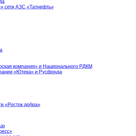
да
в» сети АЗС «Татнефть»
а
рская компания» и Национального РДКМ
пании «Ютека» и Русфонда
и «Росток добра»
up
ресс»