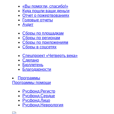
«Вы помогли, спасибо!»
Куда пошли ваши деньги
Отчет о пожертвованиях
Годовые отчеты
Аудит
Сборы по площадкам
Сборы по регионам
Сборы по приложениям
Сборы в соцсетях
Спецпроект «Четверть века»
Сделано
Бюллетень
Благодарности
Программы
Программы помощи
Русфонд.
Регистр
Русфонд.
Сердце
Русфонд.
Лицо
Русфонд.
Неврология