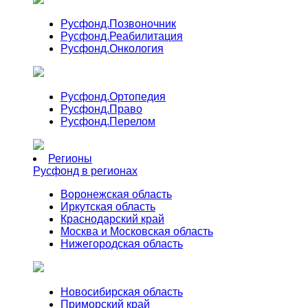
Русфонд.
Позвоночник
Русфонд.
Реабилитация
Русфонд.
Онкология
Русфонд.
Ортопедия
Русфонд.
Право
Русфонд.
Перелом
Регионы
Русфонд в регионах
Воронежская область
Иркутская область
Краснодарский край
Москва и Московская область
Нижегородская область
Новосибирская область
Приморский край