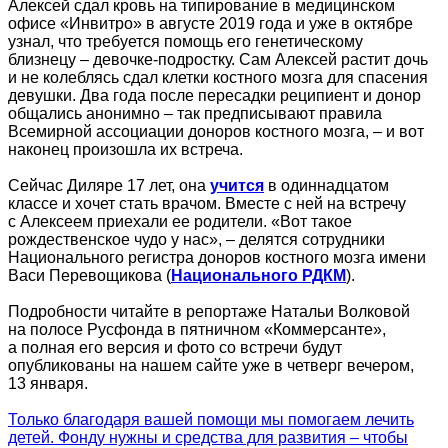
Алексей сдал кровь на типирование в медицинском
офисе «Инвитро» в августе 2019 года и уже в октябре
узнал, что требуется помощь его генетическому
близнецу – девочке-подростку. Сам Алексей растит дочь
и не колеблясь сдал клетки костного мозга для спасения
девушки. Два года после пересадки реципиент и донор
общались анонимно – так предписывают правила
Всемирной ассоциации доноров костного мозга, – и вот
наконец произошла их встреча.
Сейчас Диляре 17 лет, она
учится
в одиннадцатом
классе и хочет стать врачом. Вместе с ней на встречу
с Алексеем приехали ее родители. «Вот такое
рождественское чудо у нас», – делятся сотрудники
Национального регистра доноров костного мозга имени
Васи Перевощикова (
Национального РДКМ
).
Подробности читайте в репортаже Натальи Волковой
на полосе Русфонда в пятничном «Коммерсанте»,
а полная его версия и фото со встречи будут
опубликованы на нашем сайте уже в четверг вечером,
13 января.
Только благодаря вашей помощи мы помогаем лечить
детей. Фонду нужны и средства для развития – чтобы