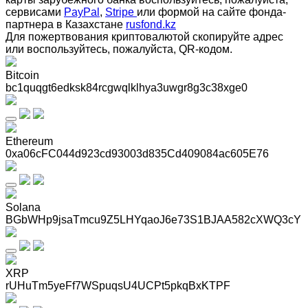
сервисами
PayPal
,
Stripe
или формой на сайте фонда-
партнера в Казахстане
rusfond.kz
Для пожертвования криптовалютой скопируйте адрес
или воспользуйтесь, пожалуйста, QR-кодом
.
Bitcoin
bc1quqgt6edksk84rcgwqlklhya3uwgr8g3c38xge0
Ethereum
0xa06cFC044d923cd93003d835Cd409084ac605E76
Solana
BGbWHp9jsaTmcu9Z5LHYqaoJ6e73S1BJAA582cXWQ3cY
XRP
rUHuTm5yeFf7WSpuqsU4UCPt5pkqBxKTPF