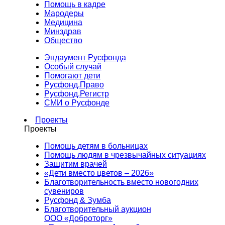
Помощь в кадре
Мародеры
Медицина
Минздрав
Общество
Эндаумент Русфонда
Особый случай
Помогают дети
Русфонд.Право
Русфонд.Регистр
СМИ о Русфонде
Проекты
Проекты
Помощь детям в больницах
Помощь людям в чрезвычайных ситуациях
Защитим врачей
«Дети вместо цветов – 2026»
Благотворительность вместо новогодних
сувениров
Русфонд & Зумба
Благотворительный аукцион
ООО «Доброторг»