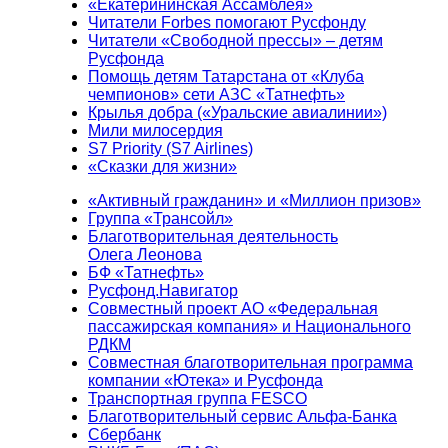
«Екатерининская Ассамблея»
Читатели Forbes помогают Русфонду
Читатели «Свободной прессы» – детям
Русфонда
Помощь детям Татарстана от «Клуба
чемпионов» сети АЗС «Татнефть»
Крылья добра («Уральские авиалинии»)
Мили милосердия
S7 Priority (S7 Airlines)
«Сказки для жизни»
«Активный гражданин» и «Миллион призов»
Группа «Трансойл»
Благотворительная деятельность
Олега Леонова
БФ «Татнефть»
Русфонд.Навигатор
Совместный проект АО «Федеральная
пассажирская компания» и Национального
РДКМ
Совместная благотворительная программа
компании «Ютека» и Русфонда
Транспортная группа FESCO
Благотворительный сервис Альфа-Банка
Сбербанк