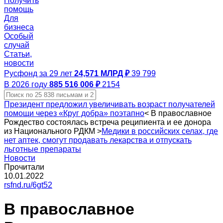
Получить
помощь
Для
бизнеса
Особый
случай
Статьи,
новости
Русфонд за 29 лет
24,571 МЛРД ₽
39 799
В 2026 году
885 516 006 ₽
2154
Президент предложил увеличивать возраст получателей
помощи через «Круг добра» поэтапно
<
В православное
Рождество состоялась встреча реципиента и ее донора
из Национального РДКМ
>
Медики в российских селах, где
нет аптек, смогут продавать лекарства и отпускать
льготные препараты
Новости
Прочитали
10.01.2022
rsfnd.ru/6gt52
В православное