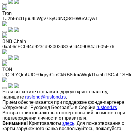
Tron
TJ2bEnctTjuu4LWgv7SyUdNQ8sHW6ACywT
BNB Chain
0xa06cFC044d923cd93003d835Cd409084ac605E76
TON
UQDLYQruUJOF0iqryrCcrCkRB8dmAWqkTba5hTSOaL1SHf
Если вы хотите отправить другую криптовалюту,
напишите
rusfond@rusfond.rs
.
Приём обеспечивается при поддержке фонда-партнера
«Удружење "Русфонд Београд"» в Сербии
rusfond.rs
Возврат криптовалютных пожертвований возможен при
подтверждении личности отправителя.
Внимание!
Криптовалюты
здесь
. Для пожертвования с
карты зарубежного банка воспользуйтесь, пожалуйста,