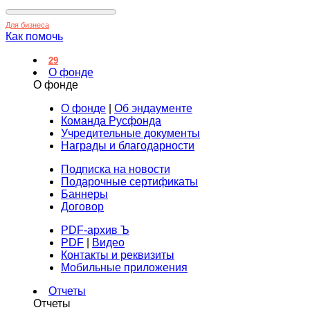
Для бизнеса
Как помочь
29
О фонде
О фонде
О фонде
|
Об эндаументе
Команда Русфонда
Учредительные документы
Награды и благодарности
Подписка на новости
Подарочные сертификаты
Баннеры
Договор
PDF-архив Ъ
PDF
|
Видео
Контакты и реквизиты
Мобильные приложения
Отчеты
Отчеты