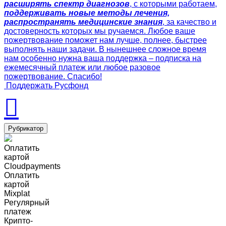
расширять спектр диагнозов
, с которыми работаем,
поддерживать новые методы лечения,
распространять медицинские знания
, за качество и
достоверность которых мы ручаемся. Любое ваше
пожертвование поможет нам лучше, полнее, быстрее
выполнять наши задачи. В нынешнее сложное время
нам особенно нужна ваша поддержка – подписка на
ежемесячный платеж или любое разовое
пожертвование. Спасибо!
Поддержать Русфонд
Рубрикатор
Оплатить
картой
Cloudpayments
Оплатить
картой
Mixplat
Регулярный
платеж
Крипто-