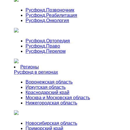
Русфонд.
Позвоночник
Русфонд.
Реабилитация
Русфонд.
Онкология
Русфонд.
Ортопедия
Русфонд.
Право
Русфонд.
Перелом
Регионы
Русфонд в регионах
Воронежская область
Иркутская область
Краснодарский край
Москва и Московская область
Нижегородская область
Новосибирская область
Приморский край