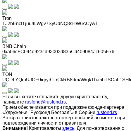
Tron
TJ2bEnctTjuu4LWgv7SyUdNQ8sHW6ACywT
BNB Chain
0xa06cFC044d923cd93003d835Cd409084ac605E76
TON
UQDLYQruUJOF0iqryrCcrCkRB8dmAWqkTba5hTSOaL1SHf
Если вы хотите отправить другую криптовалюту,
напишите
rusfond@rusfond.rs
.
Приём обеспечивается при поддержке фонда-партнера
«Удружење "Русфонд Београд"» в Сербии
rusfond.rs
Возврат криптовалютных пожертвований возможен при
подтверждении личности отправителя.
Внимание!
Криптовалюты
здесь
. Для пожертвования с