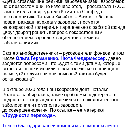
«Дети, страдающие редкими заболеваниями, взрослеют,
но с возрастом они не излечиваются, – рассказала ТАСС
заместитель председателя Комитета Совфеда
по соцполитике Татьяна Кусайко. – Важно соблюсти
права граждан на охрану здоровья, несмотря
на возрастной критерий, и параллельно с работой фонда
[„Круг добра“] решить вопрос с лекарственным
обеспечением взрослых пациентов с теми же
заболеваниями».
Эксперты-общественники – руководители фондов, в том
числе
Ольга Германенко
,
Нюта Федермессер
, давно
задаются вопросами: что будет с теми детьми, которые
выросли, но не излечились или излечиться в принципе
не могут? получат ли они помощь? как она будет
организована?
В октябре 2020 года наш корреспондент Наталья
Волкова разбиралась, какие проблемы подстерегают
подростка, который долго лечился от онкологического
заболевания и не успел выздороветь
до совершеннолетия. По ссылке – ее материал
«Трудности перехода»
.
Только благодаря вашей помощи мы помогаем лечить