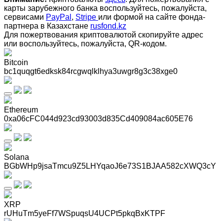
карты зарубежного банка воспользуйтесь, пожалуйста,
сервисами
PayPal
,
Stripe
или формой на сайте фонда-
партнера в Казахстане
rusfond.kz
Для пожертвования криптовалютой скопируйте адрес
или воспользуйтесь, пожалуйста, QR-кодом
.
Bitcoin
bc1quqgt6edksk84rcgwqlklhya3uwgr8g3c38xge0
Ethereum
0xa06cFC044d923cd93003d835Cd409084ac605E76
Solana
BGbWHp9jsaTmcu9Z5LHYqaoJ6e73S1BJAA582cXWQ3cY
XRP
rUHuTm5yeFf7WSpuqsU4UCPt5pkqBxKTPF