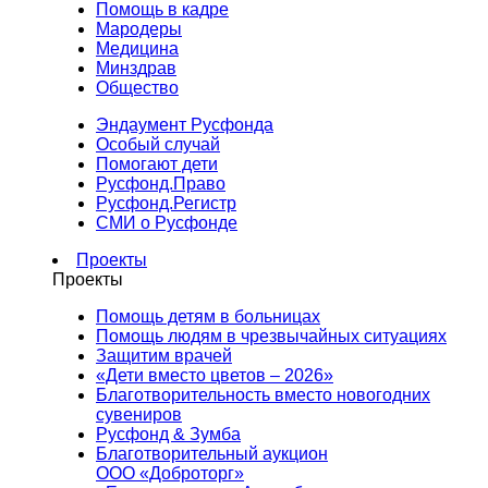
Помощь в кадре
Мародеры
Медицина
Минздрав
Общество
Эндаумент Русфонда
Особый случай
Помогают дети
Русфонд.Право
Русфонд.Регистр
СМИ о Русфонде
Проекты
Проекты
Помощь детям в больницах
Помощь людям в чрезвычайных ситуациях
Защитим врачей
«Дети вместо цветов – 2026»
Благотворительность вместо новогодних
сувениров
Русфонд & Зумба
Благотворительный аукцион
ООО «Доброторг»