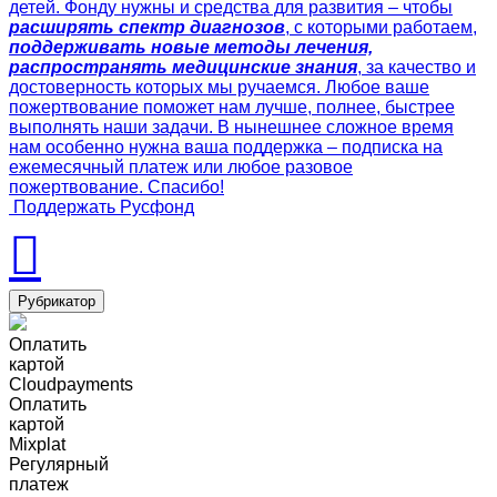
детей. Фонду нужны и средства для развития – чтобы
расширять спектр диагнозов
, с которыми работаем,
поддерживать новые методы лечения,
распространять медицинские знания
, за качество и
достоверность которых мы ручаемся. Любое ваше
пожертвование поможет нам лучше, полнее, быстрее
выполнять наши задачи. В нынешнее сложное время
нам особенно нужна ваша поддержка – подписка на
ежемесячный платеж или любое разовое
пожертвование. Спасибо!
Поддержать Русфонд
Рубрикатор
Оплатить
картой
Cloudpayments
Оплатить
картой
Mixplat
Регулярный
платеж