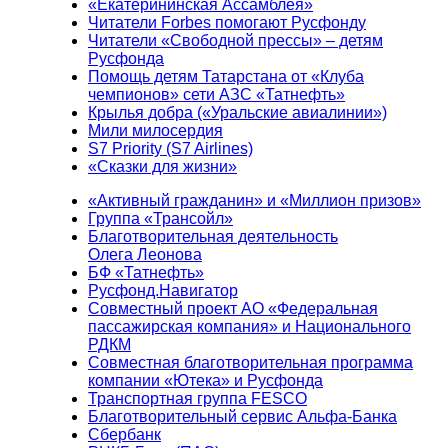
«Екатерининская Ассамблея»
Читатели Forbes помогают Русфонду
Читатели «Свободной прессы» – детям
Русфонда
Помощь детям Татарстана от «Клуба
чемпионов» сети АЗС «Татнефть»
Крылья добра («Уральские авиалинии»)
Мили милосердия
S7 Priority (S7 Airlines)
«Сказки для жизни»
«Активный гражданин» и «Миллион призов»
Группа «Трансойл»
Благотворительная деятельность
Олега Леонова
БФ «Татнефть»
Русфонд.Навигатор
Совместный проект АО «Федеральная
пассажирская компания» и Национального
РДКМ
Совместная благотворительная программа
компании «Ютека» и Русфонда
Транспортная группа FESCO
Благотворительный сервис Альфа-Банка
Сбербанк