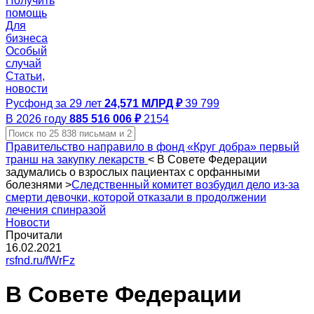
Получить
помощь
Для
бизнеса
Особый
случай
Статьи,
новости
Русфонд за 29 лет
24,571 МЛРД ₽
39 799
В 2026 году
885 516 006 ₽
2154
Правительство направило в фонд «Круг добра» первый
транш на закупку лекарств
<
В Совете Федерации
задумались о взрослых пациентах с орфанными
болезнями
>
Следственный комитет возбудил дело из-за
смерти девочки, которой отказали в продолжении
лечения спинразой
Новости
Прочитали
16.02.2021
rsfnd.ru/fWrFz
В Совете Федерации