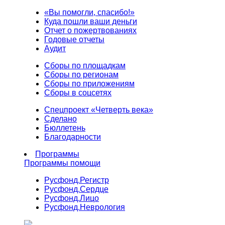
«Вы помогли, спасибо!»
Куда пошли ваши деньги
Отчет о пожертвованиях
Годовые отчеты
Аудит
Сборы по площадкам
Сборы по регионам
Сборы по приложениям
Сборы в соцсетях
Спецпроект «Четверть века»
Сделано
Бюллетень
Благодарности
Программы
Программы помощи
Русфонд.
Регистр
Русфонд.
Сердце
Русфонд.
Лицо
Русфонд.
Неврология