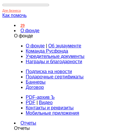
Для бизнеса
Как помочь
29
О фонде
О фонде
О фонде
|
Об эндаументе
Команда Русфонда
Учредительные документы
Награды и благодарности
Подписка на новости
Подарочные сертификаты
Баннеры
Договор
PDF-архив Ъ
PDF
|
Видео
Контакты и реквизиты
Мобильные приложения
Отчеты
Отчеты