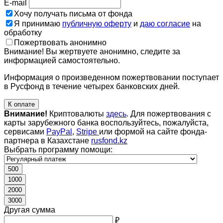
E-mail
Хочу получать письма от фонда
Я принимаю
публичную оферту
и
даю согласие
на
обработку
Пожертвовать анонимно
Внимание! Вы жертвуете анонимно, следите за
информацией самостоятельно.
Информация о произведенном пожертвовании поступает
в Русфонд в течение четырех банковских дней.
К оплате
Внимание!
Криптовалюты
здесь
. Для пожертвования с
карты зарубежного банка воспользуйтесь, пожалуйста,
сервисами
PayPal
,
Stripe
или формой на сайте фонда-
партнера в Казахстане
rusfond.kz
Выбрать программу помощи:
500
1000
2000
3000
Другая сумма
₽