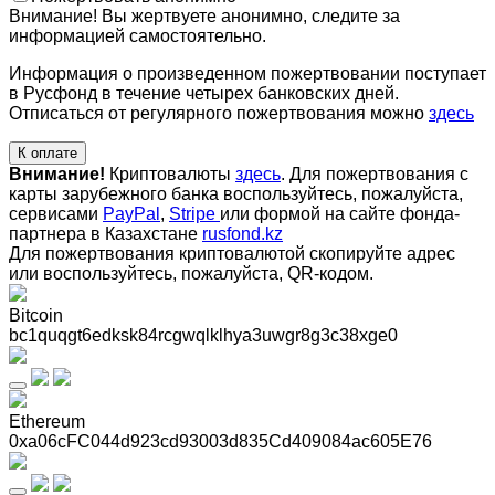
Внимание! Вы жертвуете анонимно, следите за
информацией самостоятельно.
Информация о произведенном пожертвовании поступает
в Русфонд в течение четырех банковских дней.
Отписаться от регулярного пожертвования можно
здесь
К оплате
Внимание!
Криптовалюты
здесь
. Для пожертвования с
карты зарубежного банка воспользуйтесь, пожалуйста,
сервисами
PayPal
,
Stripe
или формой на сайте фонда-
партнера в Казахстане
rusfond.kz
Для пожертвования криптовалютой скопируйте адрес
или воспользуйтесь, пожалуйста, QR-кодом
.
Bitcoin
bc1quqgt6edksk84rcgwqlklhya3uwgr8g3c38xge0
Ethereum
0xa06cFC044d923cd93003d835Cd409084ac605E76