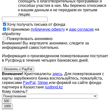
сообщить о благотворительных программах и
способах участия в них. Мы бережно относимся
к вашим данным и не передаем их третьим
лицам.
Хочу получать письма от фонда
Я принимаю
публичную оферту
и
даю согласие
на
обработку
Пожертвовать анонимно
Внимание! Вы жертвуете анонимно, следите за
информацией самостоятельно.
Информация о произведенном пожертвовании поступает
в Русфонд в течение четырех банковских дней.
Оплатить с PayPal
Внимание!
Криптовалюты
здесь
. Для пожертвования с
карты зарубежного банка воспользуйтесь, пожалуйста,
сервисами
PayPal
,
Stripe
или формой на сайте фонда-
партнера в Казахстане
rusfond.kz
Кому помочь?
500
1000