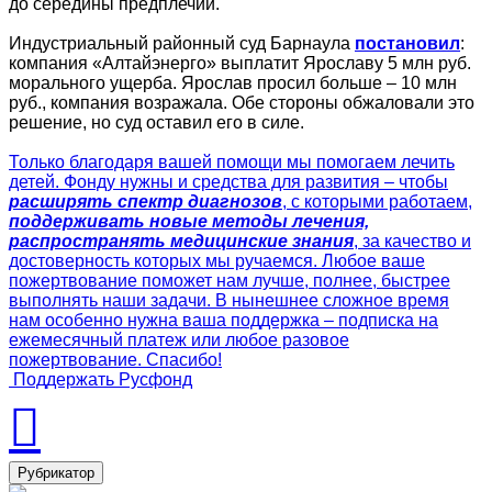
до середины предплечий.
Индустриальный районный суд Барнаула
постановил
:
компания «Алтайэнерго» выплатит Ярославу 5 млн руб.
морального ущерба. Ярослав просил больше – 10 млн
руб., компания возражала. Обе стороны обжаловали это
решение, но суд оставил его в силе.
Только благодаря вашей помощи мы помогаем лечить
детей. Фонду нужны и средства для развития – чтобы
расширять спектр диагнозов
, с которыми работаем,
поддерживать новые методы лечения,
распространять медицинские знания
, за качество и
достоверность которых мы ручаемся. Любое ваше
пожертвование поможет нам лучше, полнее, быстрее
выполнять наши задачи. В нынешнее сложное время
нам особенно нужна ваша поддержка – подписка на
ежемесячный платеж или любое разовое
пожертвование. Спасибо!
Поддержать Русфонд
Рубрикатор