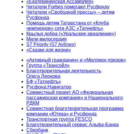
«Екатерининская Ассамблея»
Читатели Forbes помогают Русфонду
Читатели «Свободной прессы» – детям
Русфонда
Помощь детям Татарстана от «Клуба
чемпионов» сети АЗС «Татнефть»
Крылья добра («Уральские авиалинии»)
Мили милосердия
S7 Priority (S7 Airlines)
«Сказки для жизни»
«Активный гражданин» и «Миллион призов»
Группа «Трансойл»
Благотворительная деятельность
Олега Леонова
БФ «Татнефть»
Русфонд.Навигатор
Совместный проект АО «Федеральная
пассажирская компания» и Национального
РДКМ
Совместная благотворительная программа
компании «Ютека» и Русфонда
Транспортная группа FESCO
Благотворительный сервис Альфа-Банка
Сбербанк