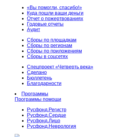
«Вы помогли, спасибо!»
Куда пошли ваши деньги
Отчет о пожертвованиях
Годовые отчеты
Аудит
Сборы по площадкам
Сборы по регионам
Сборы по приложениям
Сборы в соцсетях
Спецпроект «Четверть века»
Сделано
Бюллетень
Благодарности
Программы
Программы помощи
Русфонд.
Регистр
Русфонд.
Сердце
Русфонд.
Лицо
Русфонд.
Неврология