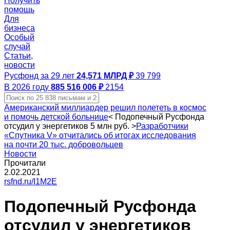
Получить
помощь
Для
бизнеса
Особый
случай
Статьи,
новости
Русфонд за 29 лет
24,571 МЛРД ₽
39 799
В 2026 году
885 516 006 ₽
2154
Американский миллиардер решил полететь в космос
и помочь детской больнице
<
Подопечный Русфонда
отсудил у энергетиков 5 млн руб.
>
Разработчики
«Спутника V» отчитались об итогах исследования
на почти 20 тыс. добровольцев
Новости
Прочитали
2.02.2021
rsfnd.ru/I1M2E
Подопечный Русфонда
отсудил у энергетиков