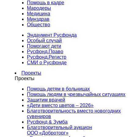
Помощь в кадре
Мародеры
Медицина
Минздрав
Общество
Эндаумент Русфонда
Особый случай
Помогают дети
Русфонд.Право
Русфонд.Регистр
СМИ о Русфонде
Проекты
Проекты
Помощь детям в больницах
Помощь людям в чрезвычайных ситуациях
Защитим врачей
«Дети вместо цветов – 2026»
Благотворительность вместо новогодних
сувениров
Русфонд & Зумба
Благотворительный аукцион
ООО «Доброторг»