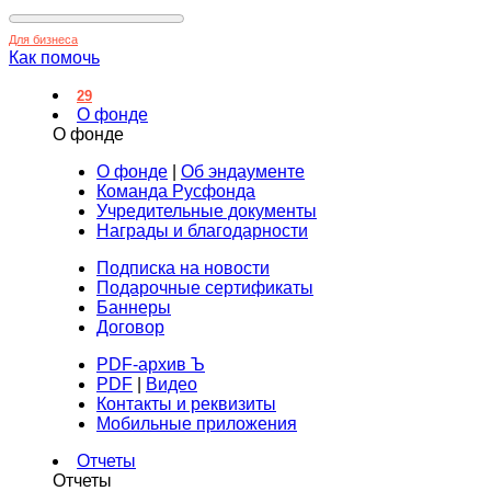
Для бизнеса
Как помочь
29
О фонде
О фонде
О фонде
|
Об эндаументе
Команда Русфонда
Учредительные документы
Награды и благодарности
Подписка на новости
Подарочные сертификаты
Баннеры
Договор
PDF-архив Ъ
PDF
|
Видео
Контакты и реквизиты
Мобильные приложения
Отчеты
Отчеты