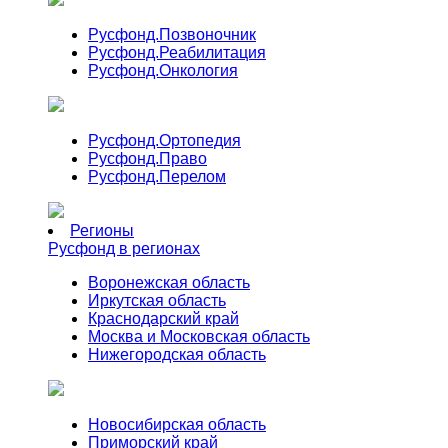
Русфонд.
Позвоночник
Русфонд.
Реабилитация
Русфонд.
Онкология
Русфонд.
Ортопедия
Русфонд.
Право
Русфонд.
Перелом
Регионы
Русфонд в регионах
Воронежская область
Иркутская область
Краснодарский край
Москва и Московская область
Нижегородская область
Новосибирская область
Приморский край