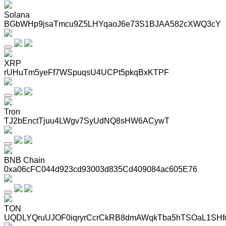
Solana
BGbWHp9jsaTmcu9Z5LHYqaoJ6e73S1BJAA582cXWQ3cY
XRP
rUHuTm5yeFf7WSpuqsU4UCPt5pkqBxKTPF
Tron
TJ2bEnctTjuu4LWgv7SyUdNQ8sHW6ACywT
BNB Chain
0xa06cFC044d923cd93003d835Cd409084ac605E76
TON
UQDLYQruUJOF0iqryrCcrCkRB8dmAWqkTba5hTSOaL1SHf