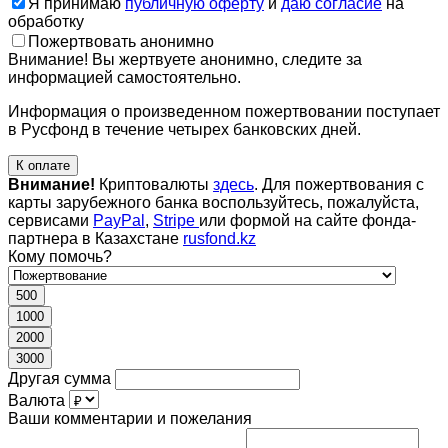
Я принимаю
публичную оферту
и
даю согласие
на
обработку
Пожертвовать анонимно
Внимание! Вы жертвуете анонимно, следите за
информацией самостоятельно.
Информация о произведенном пожертвовании поступает
в Русфонд в течение четырех банковских дней.
К оплате
Внимание!
Криптовалюты
здесь
. Для пожертвования с
карты зарубежного банка воспользуйтесь, пожалуйста,
сервисами
PayPal
,
Stripe
или формой на сайте фонда-
партнера в Казахстане
rusfond.kz
Кому помочь?
500
1000
2000
3000
Другая сумма
Валюта
Ваши комментарии и пожелания