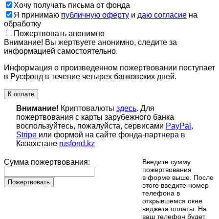
Хочу получать письма от фонда
Я принимаю
публичную оферту
и
даю согласие
на
обработку
Пожертвовать анонимно
Внимание! Вы жертвуете анонимно, следите за
информацией самостоятельно.
Информация о произведенном пожертвовании поступает
в Русфонд в течение четырех банковских дней.
К оплате
Внимание!
Криптовалюты
здесь
. Для
пожертвования с карты зарубежного банка
воспользуйтесь, пожалуйста, сервисами
PayPal
,
Stripe
или формой на сайте фонда-партнера в
Казахстане
rusfond.kz
Сумма пожертвования:
Введите сумму
пожертвования
в форме выше. После
Пожертвовать
этого введите номер
телефона в
открывшемся окне
виджета оплаты. На
ваш телефон будет