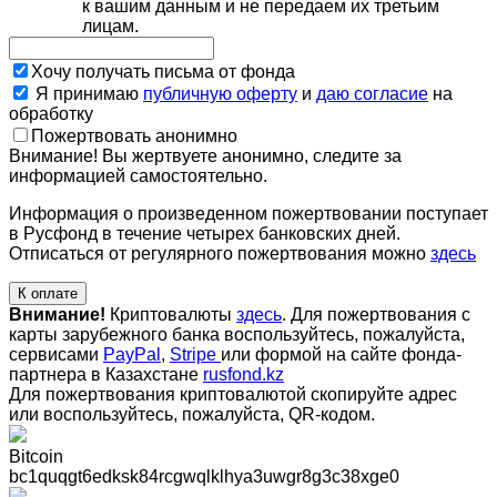
к вашим данным и не передаем их третьим
лицам.
Хочу получать письма от фонда
Я принимаю
публичную оферту
и
даю согласие
на
обработку
Пожертвовать анонимно
Внимание! Вы жертвуете анонимно, следите за
информацией самостоятельно.
Информация о произведенном пожертвовании поступает
в Русфонд в течение четырех банковских дней.
Отписаться от регулярного пожертвования можно
здесь
К оплате
Внимание!
Криптовалюты
здесь
. Для пожертвования с
карты зарубежного банка воспользуйтесь, пожалуйста,
сервисами
PayPal
,
Stripe
или формой на сайте фонда-
партнера в Казахстане
rusfond.kz
Для пожертвования криптовалютой скопируйте адрес
или воспользуйтесь, пожалуйста, QR-кодом
.
Bitcoin
bc1quqgt6edksk84rcgwqlklhya3uwgr8g3c38xge0