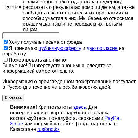
с вами, чтобы поблагодарить за поддержку,
Телефон
рассказать о результатах помощи детям, а также
сообщить о благотворительных программах и
способах участия в них. Мы бережно относимся
к вашим данным и не передаем их третьим
лицам.
Хочу получать письма от фонда
Я принимаю
публичную оферту
и
даю согласие
на
обработку
Пожертвовать анонимно
Внимание! Вы жертвуете анонимно, следите за
информацией самостоятельно.
Информация о произведенном пожертвовании поступает
в Русфонд в течение четырех банковских дней.
К оплате
Внимание!
Криптовалюты
здесь
. Для
пожертвования с карты зарубежного банка
воспользуйтесь, пожалуйста, сервисами
PayPal
,
Stripe
или формой на сайте фонда-партнера в
Казахстане
rusfond.kz