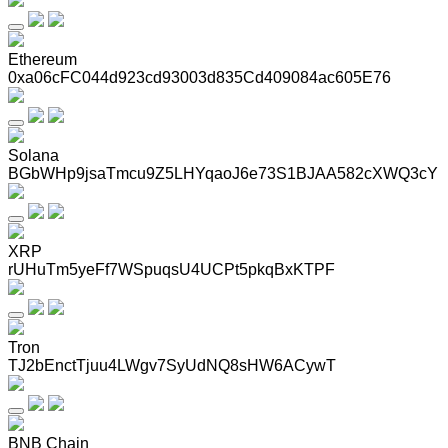
Ethereum
0xa06cFC044d923cd93003d835Cd409084ac605E76
Solana
BGbWHp9jsaTmcu9Z5LHYqaoJ6e73S1BJAA582cXWQ3cY
XRP
rUHuTm5yeFf7WSpuqsU4UCPt5pkqBxKTPF
Tron
TJ2bEnctTjuu4LWgv7SyUdNQ8sHW6ACywT
BNB Chain