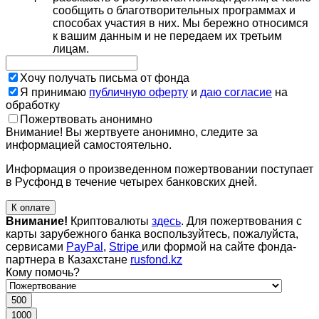
сообщить о благотворительных программах и
способах участия в них. Мы бережно относимся
к вашим данным и не передаем их третьим
лицам.
Хочу получать письма от фонда
Я принимаю
публичную оферту
и
даю согласие
на
обработку
Пожертвовать анонимно
Внимание! Вы жертвуете анонимно, следите за
информацией самостоятельно.
Информация о произведенном пожертвовании поступает
в Русфонд в течение четырех банковских дней.
К оплате
Внимание!
Криптовалюты
здесь
. Для пожертвования с
карты зарубежного банка воспользуйтесь, пожалуйста,
сервисами
PayPal
,
Stripe
или формой на сайте фонда-
партнера в Казахстане
rusfond.kz
Кому помочь?
500
1000