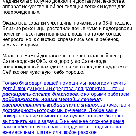
медики благополучно доехали и доставили лекарства,
аппарат искусственной вентиляции легких и кувез для
новорожденных.
Оказалось, схватки у женщины начались на 33-й неделе.
Близкие роженицы растопили печь в чуме и подогревали
пеленки – все-таки принимать роды на таком холоде
непросто, но, к счастью, справились все: и ребенок,
и мама, и врачи.
Малыш с мамой доставлены в перинатальный центр
Салехардской ОКБ, всю дорогу до Салехарда
новорожденный находился на кислородной поддержке.
Сейчас они чувствуют себя хорошо.
Только благодаря вашей помощи мы помогаем лечить
детей. Фонду нужны и средства для развития – чтобы
расширять спектр диагнозов
, с которыми работаем,
поддерживать новые методы лечения,
распространять медицинские знания
, за качество и
достоверность которых мы ручаемся. Любое ваше
пожертвование поможет нам лучше, полнее, быстрее
выполнять наши задачи. В нынешнее сложное время
нам особенно нужна ваша поддержка – подписка на
ежемесячный платеж или любое разовое