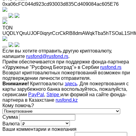
0xa06cFC044d923cd93003d835Cd409084ac605E76
TON
UQDLYQruUJOF0iqryrCcrCkRB8dmAWqkTba5hTSOaL1SHf
Если вы хотите отправить другую криптовалюту,
напишите
rusfond@rusfond.rs
.
Приём обеспечивается при поддержке фонда-партнера
«Удружење "Русфонд Београд"» в Сербии
rusfond.rs
Возврат криптовалютных пожертвований возможен при
подтверждении личности отправителя.
Внимание!
Криптовалюты
здесь
. Для пожертвования с
карты зарубежного банка воспользуйтесь, пожалуйста,
сервисами
PayPal
,
Stripe
или формой на сайте фонда-
партнера в Казахстане
rusfond.kz
Кому помочь?
Сумма
Валюта
Ваши комментарии и пожелания