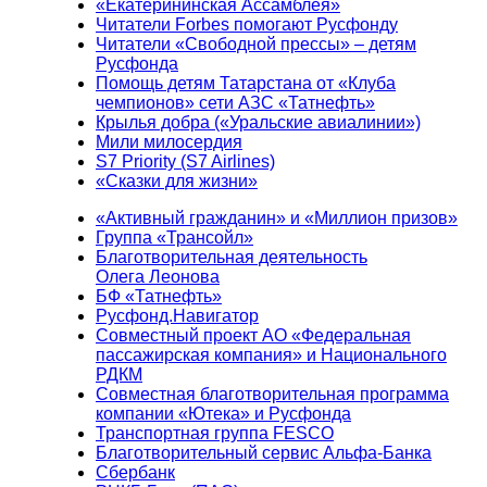
«Екатерининская Ассамблея»
Читатели Forbes помогают Русфонду
Читатели «Свободной прессы» – детям
Русфонда
Помощь детям Татарстана от «Клуба
чемпионов» сети АЗС «Татнефть»
Крылья добра («Уральские авиалинии»)
Мили милосердия
S7 Priority (S7 Airlines)
«Сказки для жизни»
«Активный гражданин» и «Миллион призов»
Группа «Трансойл»
Благотворительная деятельность
Олега Леонова
БФ «Татнефть»
Русфонд.Навигатор
Совместный проект АО «Федеральная
пассажирская компания» и Национального
РДКМ
Совместная благотворительная программа
компании «Ютека» и Русфонда
Транспортная группа FESCO
Благотворительный сервис Альфа-Банка
Сбербанк