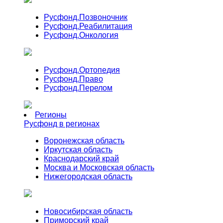
Русфонд.
Позвоночник
Русфонд.
Реабилитация
Русфонд.
Онкология
Русфонд.
Ортопедия
Русфонд.
Право
Русфонд.
Перелом
Регионы
Русфонд в регионах
Воронежская область
Иркутская область
Краснодарский край
Москва и Московская область
Нижегородская область
Новосибирская область
Приморский край