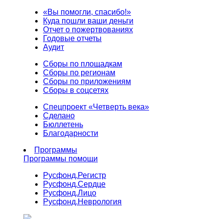
«Вы помогли, спасибо!»
Куда пошли ваши деньги
Отчет о пожертвованиях
Годовые отчеты
Аудит
Сборы по площадкам
Сборы по регионам
Сборы по приложениям
Сборы в соцсетях
Спецпроект «Четверть века»
Сделано
Бюллетень
Благодарности
Программы
Программы помощи
Русфонд.
Регистр
Русфонд.
Сердце
Русфонд.
Лицо
Русфонд.
Неврология