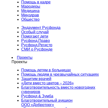
Помощь в кадре
Мародеры
Медицина
Минздрав
Общество
Эндаумент Русфонда
Особый случай
Помогают дети
Русфонд.Право
Русфонд.Регистр
СМИ о Русфонде
Проекты
Проекты
Помощь детям в больницах
Помощь людям в чрезвычайных ситуациях
Защитим врачей
«Дети вместо цветов – 2026»
Благотворительность вместо новогодних
сувениров
Русфонд & Зумба
Благотворительный аукцион
ООО «Доброторг»