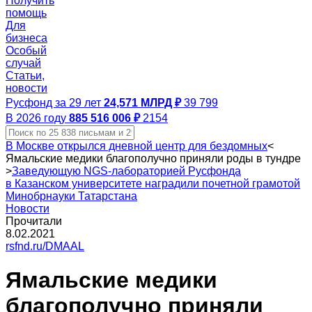
Получить
помощь
Для
бизнеса
Особый
случай
Статьи,
новости
Русфонд за 29 лет
24,571 МЛРД ₽
39 799
В 2026 году
885 516 006 ₽
2154
В Москве открылся дневной центр для бездомных
<
Ямальские медики благополучно приняли роды в тундре
>
Заведующую NGS-лабораторией Русфонда
в Казанском университете наградили почетной грамотой
Минобрнауки Татарстана
Новости
Прочитали
8.02.2021
rsfnd.ru/DMAAL
Ямальские медики
благополучно приняли