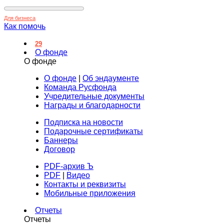
Для бизнеса
Как помочь
29
О фонде
О фонде
О фонде
|
Об эндаументе
Команда Русфонда
Учредительные документы
Награды и благодарности
Подписка на новости
Подарочные сертификаты
Баннеры
Договор
PDF-архив Ъ
PDF
|
Видео
Контакты и реквизиты
Мобильные приложения
Отчеты
Отчеты