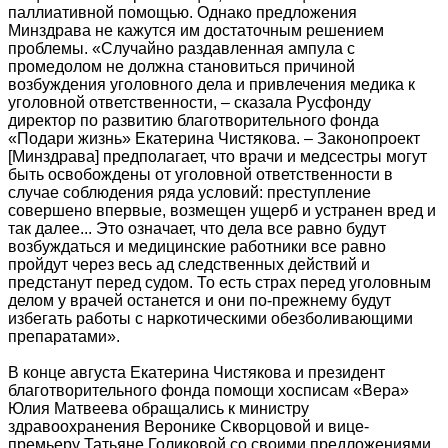
паллиативной помощью. Однако предложения
Минздрава не кажутся им достаточным решением
проблемы. «Случайно раздавленная ампула с
промедолом не должна становиться причиной
возбуждения уголовного дела и привлечения медика к
уголовной ответственности, – сказала Русфонду
директор по развитию благотворительного фонда
«Подари жизнь» Екатерина Чистякова. – Законопроект
[Минздрава] предполагает, что врачи и медсестры могут
быть освобождены от уголовной ответственности в
случае соблюдения ряда условий: преступление
совершено впервые, возмещен ущерб и уcтранен вред и
так далее... Это означает, что дела все равно будут
возбуждаться и медицинские работники все равно
пройдут через весь ад следственных действий и
предстанут перед судом. То есть страх перед уголовным
делом у врачей останется и они по-прежнему будут
избегать работы с наркотическими обезболивающими
препаратами».
В конце августа Екатерина Чистякова и президент
благотворительного фонда помощи хосписам «Вера»
Юлия Матвеева обращались к министру
здравоохранения Веронике Скворцовой и вице-
премьеру Татьяне Голиковой со своими предложениями