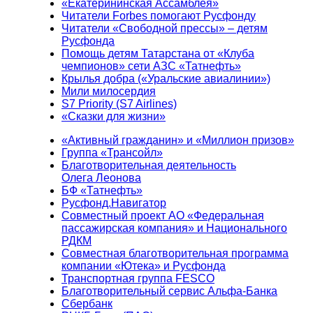
«Екатерининская Ассамблея»
Читатели Forbes помогают Русфонду
Читатели «Свободной прессы» – детям
Русфонда
Помощь детям Татарстана от «Клуба
чемпионов» сети АЗС «Татнефть»
Крылья добра («Уральские авиалинии»)
Мили милосердия
S7 Priority (S7 Airlines)
«Сказки для жизни»
«Активный гражданин» и «Миллион призов»
Группа «Трансойл»
Благотворительная деятельность
Олега Леонова
БФ «Татнефть»
Русфонд.Навигатор
Совместный проект АО «Федеральная
пассажирская компания» и Национального
РДКМ
Совместная благотворительная программа
компании «Ютека» и Русфонда
Транспортная группа FESCO
Благотворительный сервис Альфа-Банка
Сбербанк