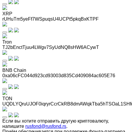
XRP
rUHuTm5yeFf7WSpuqsU4UCPt5pkqBxKTPF
Tron
TJ2bEnctTjuu4LWgv7SyUdNQ8sHW6ACywT
BNB Chain
0xa06cFC044d923cd93003d835Cd409084ac605E76
TON
UQDLYQruUJOF0iqryrCcrCkRB8dmAWqkTba5hTSOaL1SHf
Если вы хотите отправить другую криптовалюту,
напишите
rusfond@rusfond.rs
.
Приём обеспечивается при поддержке фонда-партнера