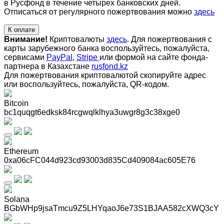
в Русфонд в течение четырех банковских дней.
Отписаться от регулярного пожертвования можно
здесь
К оплате
Внимание!
Криптовалюты
здесь
. Для пожертвования с
карты зарубежного банка воспользуйтесь, пожалуйста,
сервисами
PayPal
,
Stripe
или формой на сайте фонда-
партнера в Казахстане
rusfond.kz
Для пожертвования криптовалютой скопируйте адрес
или воспользуйтесь, пожалуйста, QR-кодом
.
Bitcoin
bc1quqgt6edksk84rcgwqlklhya3uwgr8g3c38xge0
Ethereum
0xa06cFC044d923cd93003d835Cd409084ac605E76
Solana
BGbWHp9jsaTmcu9Z5LHYqaoJ6e73S1BJAA582cXWQ3cY