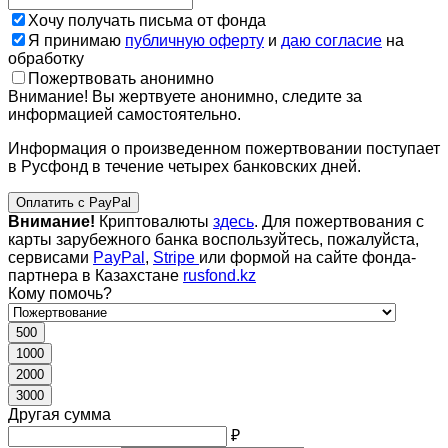
Хочу получать письма от фонда
Я принимаю
публичную оферту
и
даю согласие
на
обработку
Пожертвовать анонимно
Внимание! Вы жертвуете анонимно, следите за
информацией самостоятельно.
Информация о произведенном пожертвовании поступает
в Русфонд в течение четырех банковских дней.
Оплатить с PayPal
Внимание!
Криптовалюты
здесь
. Для пожертвования с
карты зарубежного банка воспользуйтесь, пожалуйста,
сервисами
PayPal
,
Stripe
или формой на сайте фонда-
партнера в Казахстане
rusfond.kz
Кому помочь?
500
1000
2000
3000
Другая сумма
₽