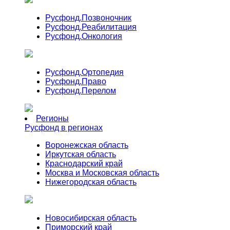
Русфонд.
Позвоночник
Русфонд.
Реабилитация
Русфонд.
Онкология
Русфонд.
Ортопедия
Русфонд.
Право
Русфонд.
Перелом
Регионы
Русфонд в регионах
Воронежская область
Иркутская область
Краснодарский край
Москва и Московская область
Нижегородская область
Новосибирская область
Приморский край