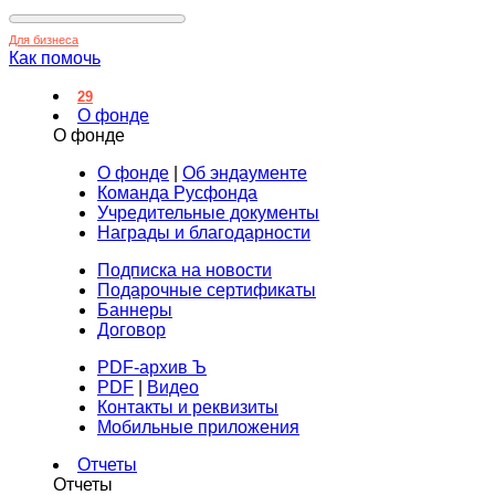
Для бизнеса
Как помочь
29
О фонде
О фонде
О фонде
|
Об эндаументе
Команда Русфонда
Учредительные документы
Награды и благодарности
Подписка на новости
Подарочные сертификаты
Баннеры
Договор
PDF-архив Ъ
PDF
|
Видео
Контакты и реквизиты
Мобильные приложения
Отчеты
Отчеты