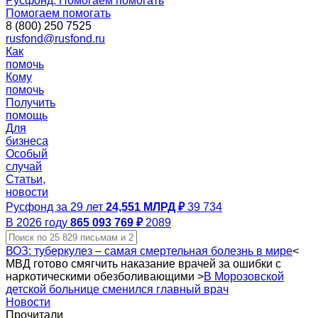
Русфонд. Помогаем помогать
Помогаем помогать
8 (800) 250 7525
rusfond@rusfond.ru
Как
помочь
Кому
помочь
Получить
помощь
Для
бизнеса
Особый
случай
Статьи,
новости
Русфонд за 29 лет
24,551 МЛРД ₽
39 734
В 2026 году
865 093 769 ₽
2089
ВОЗ: туберкулез – самая смертельная болезнь в мире
<
МВД готово смягчить наказание врачей за ошибки с
наркотическими обезболивающими
>
В Морозовской
детской больнице сменился главный врач
Новости
Прочитали