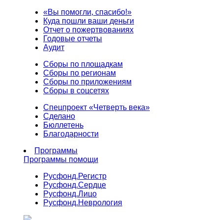
«Вы помогли, спасибо!»
Куда пошли ваши деньги
Отчет о пожертвованиях
Годовые отчеты
Аудит
Сборы по площадкам
Сборы по регионам
Сборы по приложениям
Сборы в соцсетях
Спецпроект «Четверть века»
Сделано
Бюллетень
Благодарности
Программы
Программы помощи
Русфонд.
Регистр
Русфонд.
Сердце
Русфонд.
Лицо
Русфонд.
Неврология