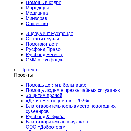
Помощь в кадре
Мародеры
Медицина
Минздрав
Общество
Эндаумент Русфонда
Особый случай
Помогают дети
Русфонд.Право
Русфонд.Регистр
СМИ о Русфонде
Проекты
Проекты
Помощь детям в больницах
Помощь людям в чрезвычайных ситуациях
Защитим врачей
«Дети вместо цветов – 2026»
Благотворительность вместо новогодних
сувениров
Русфонд & Зумба
Благотворительный аукцион
ООО «Доброторг»