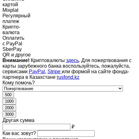
картой
Mixplat
Регулярный
платеж
Крипто-
валюта
Оплатить
c PayPal
SberPay
QR и другое
Внимание!
Криптовалюты
здесь
. Для пожертвования с
карты зарубежного банка воспользуйтесь, пожалуйста,
сервисами
PayPal
,
Stripe
или формой на сайте фонда-
партнера в Казахстане
rusfond.kz
Кому помочь?
500
1000
2000
3000
Другая сумма
₽
Как вас зовут?