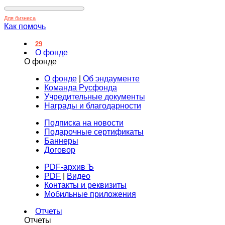
Для бизнеса
Как помочь
29
О фонде
О фонде
О фонде
|
Об эндаументе
Команда Русфонда
Учредительные документы
Награды и благодарности
Подписка на новости
Подарочные сертификаты
Баннеры
Договор
PDF-архив Ъ
PDF
|
Видео
Контакты и реквизиты
Мобильные приложения
Отчеты
Отчеты