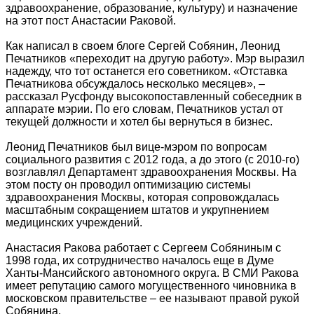
здравоохранение, образование, культуру) и назначение
на этот пост Анастасии Раковой.
Как написал в своем блоге Сергей Собянин, Леонид
Печатников «переходит на другую работу». Мэр выразил
надежду, что тот останется его советником. «Отставка
Печатникова обсуждалось несколько месяцев», –
рассказал Русфонду высокопоставленный собеседник в
аппарате мэрии. По его словам, Печатников устал от
текущей должности и хотел бы вернуться в бизнес.
Леонид Печатников был вице-мэром по вопросам
социального развития с 2012 года, а до этого (с 2010-го)
возглавлял Департамент здравоохранения Москвы. На
этом посту он проводил оптимизацию системы
здравоохранения Москвы, которая сопровождалась
масштабным сокращением штатов и укрупнением
медицинских учреждений.
Анастасия Ракова работает с Сергеем Собяниным с
1998 года, их сотрудничество началось еще в Думе
Ханты-Мансийского автономного округа. В СМИ Ракова
имеет репутацию самого могущественного чиновника в
московском правительстве – ее называют правой рукой
Собянина.