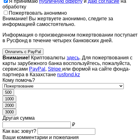
Я принимаю
публичную оферту
и
даю согласие
на
обработку
Пожертвовать анонимно
Внимание! Вы жертвуете анонимно, следите за
информацией самостоятельно.
Информация о произведенном пожертвовании поступает
в Русфонд в течение четырех банковских дней.
Оплатить с PayPal
Внимание!
Криптовалюты
здесь
. Для пожертвования с
карты зарубежного банка воспользуйтесь, пожалуйста,
сервисами
PayPal
,
Stripe
или формой на сайте фонда-
партнера в Казахстане
rusfond.kz
Кому помочь?
500
1000
2000
3000
Другая сумма
₽
Как вас зовут?
Ваши комментарии и пожелания