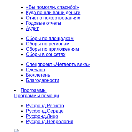
«Вы помогли, спасибо!»
Куда пошли ваши деньги
Отчет о пожертвованиях
Годовые отчеты
Аудит
Сборы по площадкам
Сборы по регионам
Сборы по приложениям
Сборы в соцсетях
Спецпроект «Четверть века»
Сделано
Бюллетень
Благодарности
Программы
Программы помощи
Русфонд.
Регистр
Русфонд.
Сердце
Русфонд.
Лицо
Русфонд.
Неврология