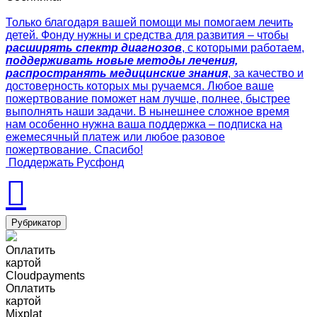
Только благодаря вашей помощи мы помогаем лечить
детей. Фонду нужны и средства для развития – чтобы
расширять спектр диагнозов
, с которыми работаем,
поддерживать новые методы лечения,
распространять медицинские знания
, за качество и
достоверность которых мы ручаемся. Любое ваше
пожертвование поможет нам лучше, полнее, быстрее
выполнять наши задачи. В нынешнее сложное время
нам особенно нужна ваша поддержка – подписка на
ежемесячный платеж или любое разовое
пожертвование. Спасибо!
Поддержать Русфонд
Рубрикатор
Оплатить
картой
Cloudpayments
Оплатить
картой
Mixplat