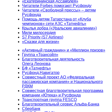
«Екатерининская Ассамблея»
Читатели Forbes помогают Русфонду
Читатели «Свободной прессы» – детям
Русфонда
Помощь детям Татарстана от «Клуба
чемпионов» сети АЗС «Татнефть»
Крылья добра («Уральские авиалинии»)
Мили милосердия
S7 Priority (S7 Airlines)
«Сказки для жизни»
«Активный гражданин» и «Миллион призов»
Группа «Трансойл»
Благотворительная деятельность
Олега Леонова
БФ «Татнефть»
Русфонд.Навигатор
Совместный проект АО «Федеральная
пассажирская компания» и Национального
РДКМ
Совместная благотворительная программа
компании «Ютека» и Русфонда
Транспортная группа FESCO
Благотворительный сервис Альфа-Банка
Сбербанк