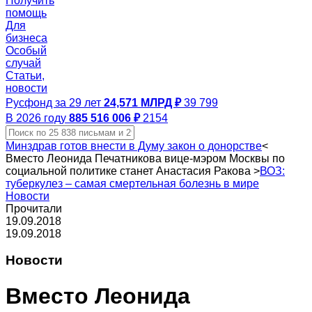
Получить
помощь
Для
бизнеса
Особый
случай
Статьи,
новости
Русфонд за 29 лет
24,571 МЛРД ₽
39 799
В 2026 году
885 516 006 ₽
2154
Минздрав готов внести в Думу закон о донорстве
<
Вместо Леонида Печатникова вице-мэром Москвы по
социальной политике станет Анастасия Ракова
>
ВОЗ:
туберкулез – самая смертельная болезнь в мире
Новости
Прочитали
19.09.2018
19.09.2018
Новости
Вместо Леонида