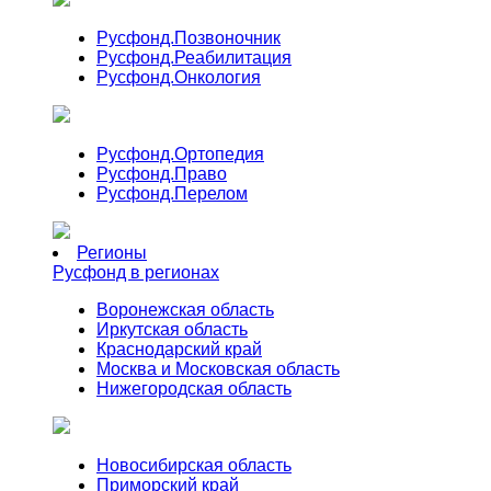
Русфонд.
Позвоночник
Русфонд.
Реабилитация
Русфонд.
Онкология
Русфонд.
Ортопедия
Русфонд.
Право
Русфонд.
Перелом
Регионы
Русфонд в регионах
Воронежская область
Иркутская область
Краснодарский край
Москва и Московская область
Нижегородская область
Новосибирская область
Приморский край