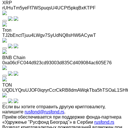
XRP
rUHuTm5yeFf7WSpuqsU4UCPt5pkqBxKTPF
Tron
TJ2bEnctTjuu4LWgv7SyUdNQ8sHW6ACywT
BNB Chain
0xa06cFC044d923cd93003d835Cd409084ac605E76
TON
UQDLYQruUJOF0iqryrCcrCkRB8dmAWqkTba5hTSOaL1SHf
Если вы хотите отправить другую криптовалюту,
напишите
rusfond@rusfond.rs
.
Приём обеспечивается при поддержке фонда-партнера
«Удружење "Русфонд Београд"» в Сербии
rusfond.rs
Возврат криптовалютных пожертвований возможен при