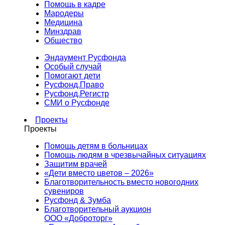
Помощь в кадре
Мародеры
Медицина
Минздрав
Общество
Эндаумент Русфонда
Особый случай
Помогают дети
Русфонд.Право
Русфонд.Регистр
СМИ о Русфонде
Проекты
Проекты
Помощь детям в больницах
Помощь людям в чрезвычайных ситуациях
Защитим врачей
«Дети вместо цветов – 2026»
Благотворительность вместо новогодних
сувениров
Русфонд & Зумба
Благотворительный аукцион
ООО «Доброторг»