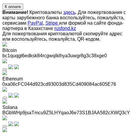
К оплате
Внимание!
Криптовалюты
здесь
. Для пожертвования с
карты зарубежного банка воспользуйтесь, пожалуйста,
сервисами
PayPal
,
Stripe
или формой на сайте фонда-
партнера в Казахстане
rusfond.kz
Для пожертвования криптовалютой скопируйте адрес
или воспользуйтесь, пожалуйста, QR-кодом
.
Bitcoin
bc1quqgt6edksk84rcgwqlklhya3uwgr8g3c38xge0
Ethereum
0xa06cFC044d923cd93003d835Cd409084ac605E76
Solana
BGbWHp9jsaTmcu9Z5LHYqaoJ6e73S1BJAA582cXWQ3cY