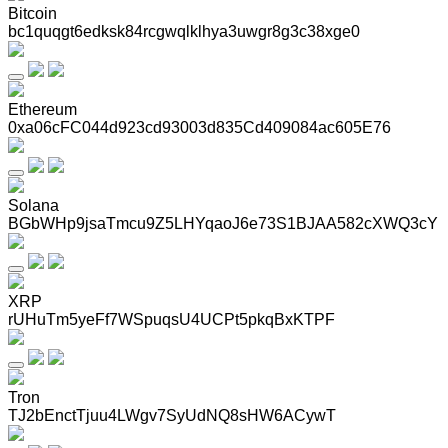
Bitcoin
bc1quqgt6edksk84rcgwqlklhya3uwgr8g3c38xge0
Ethereum
0xa06cFC044d923cd93003d835Cd409084ac605E76
Solana
BGbWHp9jsaTmcu9Z5LHYqaoJ6e73S1BJAA582cXWQ3cY
XRP
rUHuTm5yeFf7WSpuqsU4UCPt5pkqBxKTPF
Tron
TJ2bEnctTjuu4LWgv7SyUdNQ8sHW6ACywT