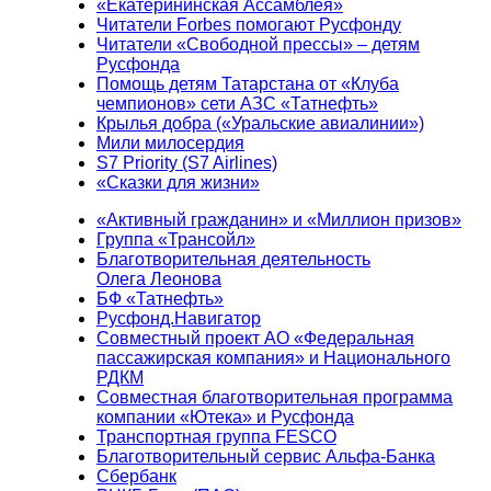
«Екатерининская Ассамблея»
Читатели Forbes помогают Русфонду
Читатели «Свободной прессы» – детям
Русфонда
Помощь детям Татарстана от «Клуба
чемпионов» сети АЗС «Татнефть»
Крылья добра («Уральские авиалинии»)
Мили милосердия
S7 Priority (S7 Airlines)
«Сказки для жизни»
«Активный гражданин» и «Миллион призов»
Группа «Трансойл»
Благотворительная деятельность
Олега Леонова
БФ «Татнефть»
Русфонд.Навигатор
Совместный проект АО «Федеральная
пассажирская компания» и Национального
РДКМ
Совместная благотворительная программа
компании «Ютека» и Русфонда
Транспортная группа FESCO
Благотворительный сервис Альфа-Банка
Сбербанк