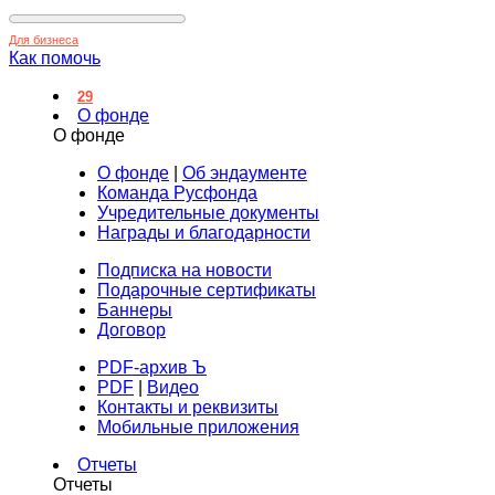
Для бизнеса
Как помочь
29
О фонде
О фонде
О фонде
|
Об эндаументе
Команда Русфонда
Учредительные документы
Награды и благодарности
Подписка на новости
Подарочные сертификаты
Баннеры
Договор
PDF-архив Ъ
PDF
|
Видео
Контакты и реквизиты
Мобильные приложения
Отчеты
Отчеты