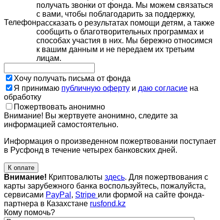
получать звонки от фонда. Мы можем связаться
с вами, чтобы поблагодарить за поддержку,
Телефон
рассказать о результатах помощи детям, а также
сообщить о благотворительных программах и
способах участия в них. Мы бережно относимся
к вашим данным и не передаем их третьим
лицам.
Хочу получать письма от фонда
Я принимаю
публичную оферту
и
даю согласие
на
обработку
Пожертвовать анонимно
Внимание! Вы жертвуете анонимно, следите за
информацией самостоятельно.
Информация о произведенном пожертвовании поступает
в Русфонд в течение четырех банковских дней.
К оплате
Внимание!
Криптовалюты
здесь
. Для пожертвования с
карты зарубежного банка воспользуйтесь, пожалуйста,
сервисами
PayPal
,
Stripe
или формой на сайте фонда-
партнера в Казахстане
rusfond.kz
Кому помочь?