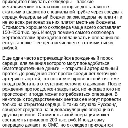
приходится покупать окклюдеры – плоские
металлические «заплатки», которые доставляются
сжатыми в шарик по специальной трубке через сосуды к
сердцу. Федеральный бюджет за окклюдеры не платит, и
не во всех регионах за них платят местные бюджеты.
Стоимость хорошего окклюдера чаще всего составляет
150–250 тыс. руб. Иногда помимо самого окклюдера
жертвователям приходится оплачивать и операцию по
его установке – ее цена исчисляется сотнями тысяч
рублей.
Еще один часто встречающийся врожденный порок
сердца, для лечения которого могут понадобиться
благотворительные деньги, – открытый артериальный
проток. До рождения этот проток соединяет легочную
артерию с аортой, это позволяет кровеносной системе
плода работать в отсутствие легочного дыхания. После
рождения проток должен закрыться, но иногда этого не
происходит, и тогда может потребоваться операция. В
некоторых государственных центрах ее могут провести
только на открытом сердце. В таких случаях Русфонд
собирает средства на эндоваскулярную операцию в
другом регионе. Стоимость такой операции может
составлять примерно 200 тыс. руб. Иногда саму
операцию делают по ОМС, но окклюдер приходится