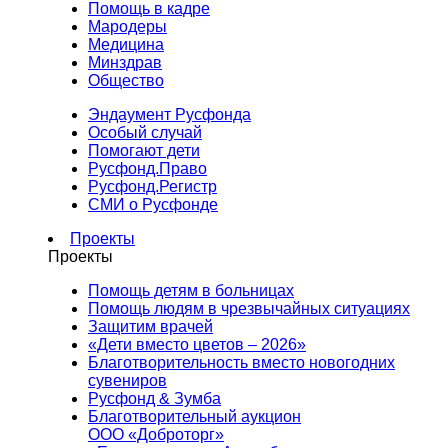
Помощь в кадре
Мародеры
Медицина
Минздрав
Общество
Эндаумент Русфонда
Особый случай
Помогают дети
Русфонд.Право
Русфонд.Регистр
СМИ о Русфонде
Проекты
Проекты
Помощь детям в больницах
Помощь людям в чрезвычайных ситуациях
Защитим врачей
«Дети вместо цветов – 2026»
Благотворительность вместо новогодних
сувениров
Русфонд & Зумба
Благотворительный аукцион
ООО «Доброторг»