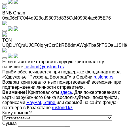
BNB Chain
0xa06cFC044d923cd93003d835Cd409084ac605E76
TON
UQDLYQruUJOF0iqryrCcrCkRB8dmAWqkTba5hTSOaL1SHf
Если вы хотите отправить другую криптовалюту,
напишите
rusfond@rusfond.rs
.
Приём обеспечивается при поддержке фонда-партнера
«Удружење "Русфонд Београд"» в Сербии
rusfond.rs
Возврат криптовалютных пожертвований возможен при
подтверждении личности отправителя.
Внимание!
Криптовалюты
здесь
. Для пожертвования с
карты зарубежного банка воспользуйтесь, пожалуйста,
сервисами
PayPal
,
Stripe
или формой на сайте фонда-
партнера в Казахстане
rusfond.kz
Кому помочь?
Сумма