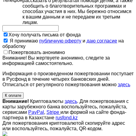
Телефон
рассказать о результатах помощи детям, а также
сообщить о благотворительных программах и
способах участия в них. Мы бережно относимся
к вашим данным и не передаем их третьим
лицам.
Хочу получать письма от фонда
Я принимаю
публичную оферту
и
даю согласие
на
обработку
Пожертвовать анонимно
Внимание! Вы жертвуете анонимно, следите за
информацией самостоятельно.
Информация о произведенном пожертвовании поступает
в Русфонд в течение четырех банковских дней.
Отписаться от регулярного пожертвования можно
здесь
К оплате
Внимание!
Криптовалюты
здесь
. Для пожертвования с
карты зарубежного банка воспользуйтесь, пожалуйста,
сервисами
PayPal
,
Stripe
или формой на сайте фонда-
партнера в Казахстане
rusfond.kz
Для пожертвования криптовалютой скопируйте адрес
или воспользуйтесь, пожалуйста, QR-кодом
.