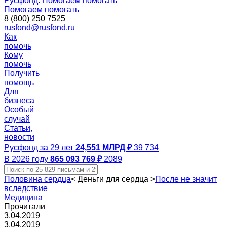
Русфонд. Помогаем помогать
Помогаем помогать
8 (800) 250 7525
rusfond@rusfond.ru
Как
помочь
Кому
помочь
Получить
помощь
Для
бизнеса
Особый
случай
Статьи,
новости
Русфонд за 29 лет
24,551 МЛРД ₽
39 734
В 2026 году
865 093 769 ₽
2089
Половина сердца
<
Деньги для сердца
>
После не значит
вследствие
Медицина
Прочитали
3.04.2019
3.04.2019