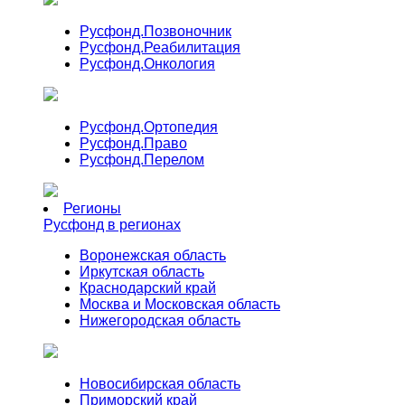
Русфонд.
Позвоночник
Русфонд.
Реабилитация
Русфонд.
Онкология
Русфонд.
Ортопедия
Русфонд.
Право
Русфонд.
Перелом
Регионы
Русфонд в регионах
Воронежская область
Иркутская область
Краснодарский край
Москва и Московская область
Нижегородская область
Новосибирская область
Приморский край