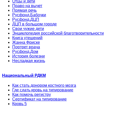
Отцы и дети
Право на вычет
Прямая речь
Русфонд.Бабочки
Русфонд.ДЦП
ДЦП в большом городе
Свои чужие дети
Энциклопедия российской благотворительности
Книга утешений
Жанна Фриске
Портрет врача
Русфонд.Дом
История болезни
Несладкая жизнь
Национальный РДКМ
Как стать донором костного мозга
Где сдать кровь на типирование
Как помочь регистру
Сертификат на типирование
Кровь 5