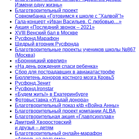
Измени одну жизнь»
Благотворительный проект
Совкомбанка «Готовимся к школе с "Халвой"!»
Гала-концерт «Иван Васильев. С любовью…»
Акция «Последний звонок – 2021»
XVIII Венский бал в Москве
Русфонд.Марафон
Щедрый вторник Русфонда
Благотворительные проекты учеников школы №867
(Москва)
«Бронницкий ювелир»
«На день рождения спаси ребенка»
Сбор для пострадавших в авиакатастрофе
Бюллетень доноров костного мозга Кровь5
Русфонд.Зенит
Русфонд.Ironstar
«Будем жить!» в Екатеринбурге
Фотовыставка «Угадай донора»
Благотворительный показ к/ф «Война Анны»
Благотворительный проект компании ALBA
Благотворительная акция «Главпсихплав»
Дмитрий Хворостовский
и друзья – детям
Благотворительный онлайн‑марафон
«Апрель на подъеме»