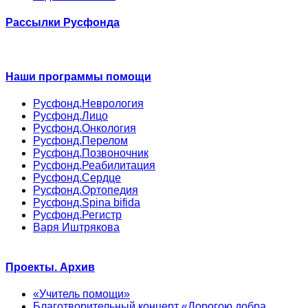
Рассылки Русфонда
Наши программы помощи
Русфонд.Неврология
Русфонд.Лицо
Русфонд.Онкология
Русфонд.Перелом
Русфонд.Позвоночник
Русфонд.Реабилитация
Русфонд.Сердце
Русфонд.Ортопедия
Русфонд.Spina bifida
Русфонд.Регистр
Варя Иштрякова
Проекты. Архив
«Учитель помощи»
Благотворительный концерт «Дорогою добра.