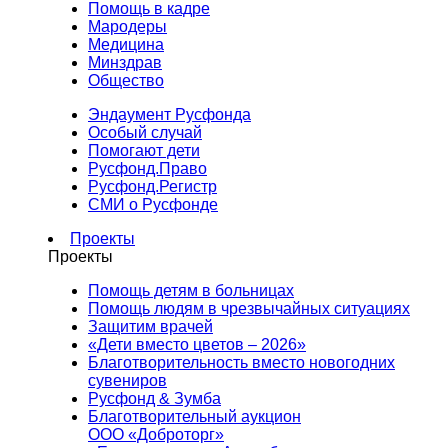
Помощь в кадре
Мародеры
Медицина
Минздрав
Общество
Эндаумент Русфонда
Особый случай
Помогают дети
Русфонд.Право
Русфонд.Регистр
СМИ о Русфонде
Проекты
Проекты
Помощь детям в больницах
Помощь людям в чрезвычайных ситуациях
Защитим врачей
«Дети вместо цветов – 2026»
Благотворительность вместо новогодних
сувениров
Русфонд & Зумба
Благотворительный аукцион
ООО «Доброторг»