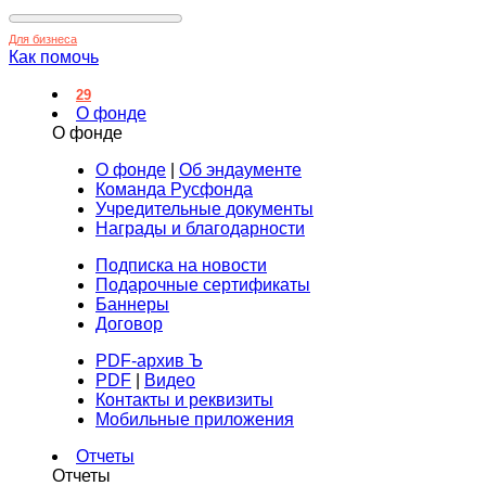
Для бизнеса
Как помочь
29
О фонде
О фонде
О фонде
|
Об эндаументе
Команда Русфонда
Учредительные документы
Награды и благодарности
Подписка на новости
Подарочные сертификаты
Баннеры
Договор
PDF-архив Ъ
PDF
|
Видео
Контакты и реквизиты
Мобильные приложения
Отчеты
Отчеты