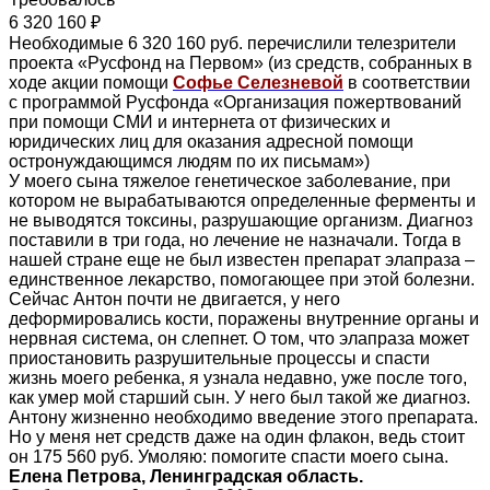
6 320 160 ₽
Необходимые 6 320 160 руб. перечислили телезрители
проекта «Русфонд на Первом» (из средств, собранных в
ходе акции помощи
Софье Селезневой
в соответствии
с программой Русфонда «Организация пожертвований
при помощи СМИ и интернета от физических и
юридических лиц для оказания адресной помощи
остронуждающимся людям по их письмам»)
У моего сына тяжелое генетическое заболевание, при
котором не вырабатываются определенные ферменты и
не выводятся токсины, разрушающие организм. Диагноз
поставили в три года, но лечение не назначали. Тогда в
нашей стране еще не был известен препарат элапраза –
единственное лекарство, помогающее при этой болезни.
Сейчас Антон почти не двигается, у него
деформировались кости, поражены внутренние органы и
нервная система, он слепнет. О том, что элапраза может
приостановить разрушительные процессы и спасти
жизнь моего ребенка, я узнала недавно, уже после того,
как умер мой старший сын. У него был такой же диагноз.
Антону жизненно необходимо введение этого препарата.
Но у меня нет средств даже на один флакон, ведь стоит
он 175 560 руб. Умоляю: помогите спасти моего сына.
Елена Петрова, Ленинградская область.