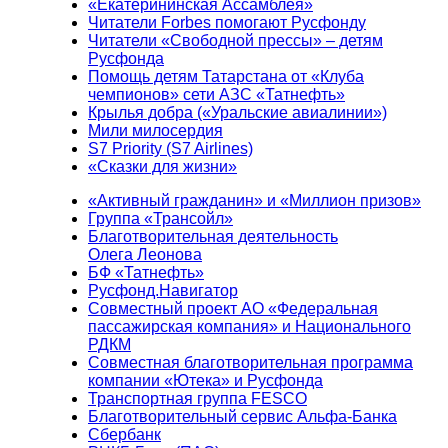
«Екатерининская Ассамблея»
Читатели Forbes помогают Русфонду
Читатели «Свободной прессы» – детям
Русфонда
Помощь детям Татарстана от «Клуба
чемпионов» сети АЗС «Татнефть»
Крылья добра («Уральские авиалинии»)
Мили милосердия
S7 Priority (S7 Airlines)
«Сказки для жизни»
«Активный гражданин» и «Миллион призов»
Группа «Трансойл»
Благотворительная деятельность
Олега Леонова
БФ «Татнефть»
Русфонд.Навигатор
Совместный проект АО «Федеральная
пассажирская компания» и Национального
РДКМ
Совместная благотворительная программа
компании «Ютека» и Русфонда
Транспортная группа FESCO
Благотворительный сервис Альфа-Банка
Сбербанк