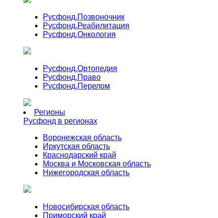
Русфонд.
Позвоночник
Русфонд.
Реабилитация
Русфонд.
Онкология
Русфонд.
Ортопедия
Русфонд.
Право
Русфонд.
Перелом
Регионы
Русфонд в регионах
Воронежская область
Иркутская область
Краснодарский край
Москва и Московская область
Нижегородская область
Новосибирская область
Приморский край