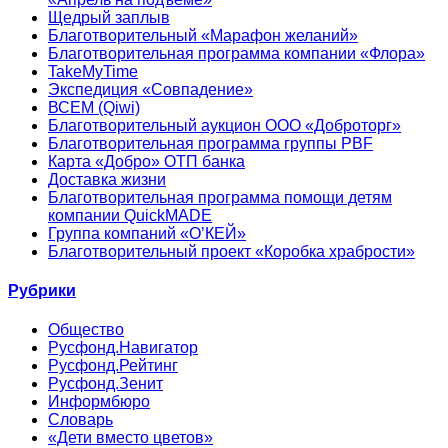
Щедрый заплыв
Благотворительный «Марафон желаний»
Благотворительная программа компании «Флора»
TakeMyTime
Экспедиция «Совпадение»
ВСЕМ (Qiwi)
Благотворительный аукцион ООО «Доброторг»
Благотворительная программа группы PBF
Карта «Добро» ОТП банка
Доставка жизни
Благотворительная программа помощи детям
компании QuickMADE
Группа компаний «О’КЕЙ»
Благотворительный проект «Коробка храбрости»
Рубрики
Общество
Русфонд.Навигатор
Русфонд.Рейтинг
Русфонд.Зенит
Информбюро
Словарь
«Дети вместо цветов»