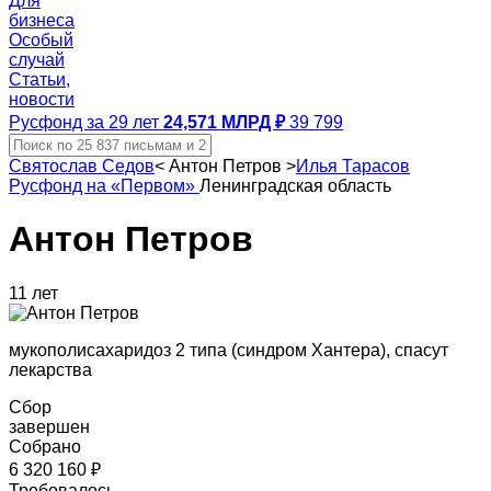
Для
бизнеса
Особый
случай
Статьи,
новости
Русфонд за 29 лет
24,571 МЛРД ₽
39 799
Святослав Седов
<
Антон Петров
>
Илья Тарасов
Русфонд на «Первом»
Ленинградская область
Антон Петров
11 лет
мукополисахаридоз 2 типа (синдром Хантера), спасут
лекарства
Сбор
завершен
Собрано
6 320 160 ₽
Требовалось