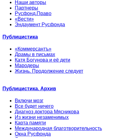
Наши авторы
Партнеры
Русфонд.Право
«Вести»
Эндаумент Русфонда
Публицистика
«Коммерсантъ»
Драмы в письмах
Катя Богунова и её дети
Мародеры
Жизнь. Продолжение следует
Публицистика. Архив
Включи мозг
Все будет ничего
Диагноз доктора Мясникова
Из жизни незаменимых
Карта памяти
Международная благотворительность
Окна Русфонда