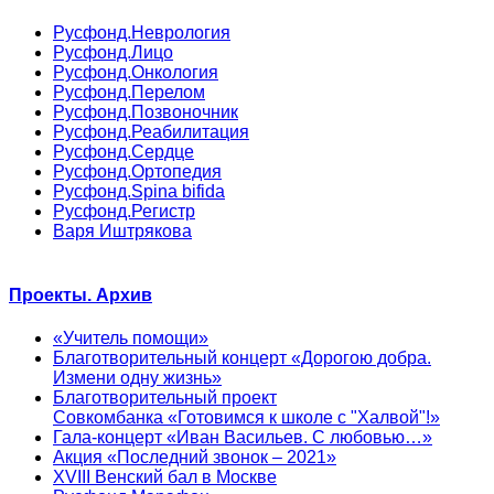
Русфонд.Неврология
Русфонд.Лицо
Русфонд.Онкология
Русфонд.Перелом
Русфонд.Позвоночник
Русфонд.Реабилитация
Русфонд.Сердце
Русфонд.Ортопедия
Русфонд.Spina bifida
Русфонд.Регистр
Варя Иштрякова
Проекты. Архив
«Учитель помощи»
Благотворительный концерт «Дорогою добра.
Измени одну жизнь»
Благотворительный проект
Совкомбанка «Готовимся к школе с "Халвой"!»
Гала-концерт «Иван Васильев. С любовью…»
Акция «Последний звонок – 2021»
XVIII Венский бал в Москве