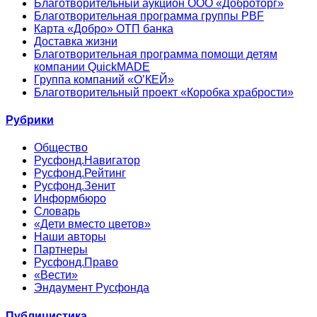
Благотворительный аукцион ООО «Доброторг»
Благотворительная программа группы PBF
Карта «Добро» ОТП банка
Доставка жизни
Благотворительная программа помощи детям
компании QuickMADE
Группа компаний «О’КЕЙ»
Благотворительный проект «Коробка храбрости»
Рубрики
Общество
Русфонд.Навигатор
Русфонд.Рейтинг
Русфонд.Зенит
Информбюро
Словарь
«Дети вместо цветов»
Наши авторы
Партнеры
Русфонд.Право
«Вести»
Эндаумент Русфонда
Публицистика