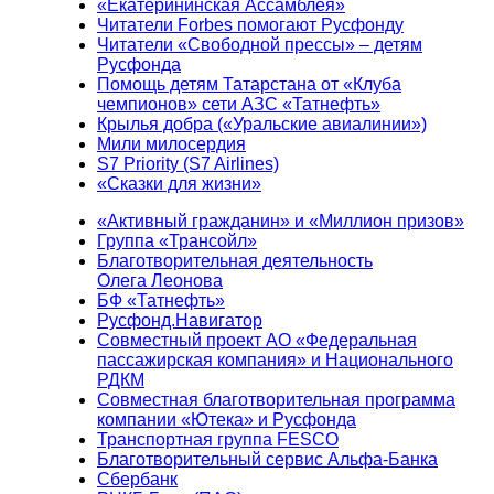
«Екатерининская Ассамблея»
Читатели Forbes помогают Русфонду
Читатели «Свободной прессы» – детям
Русфонда
Помощь детям Татарстана от «Клуба
чемпионов» сети АЗС «Татнефть»
Крылья добра («Уральские авиалинии»)
Мили милосердия
S7 Priority (S7 Airlines)
«Сказки для жизни»
«Активный гражданин» и «Миллион призов»
Группа «Трансойл»
Благотворительная деятельность
Олега Леонова
БФ «Татнефть»
Русфонд.Навигатор
Совместный проект АО «Федеральная
пассажирская компания» и Национального
РДКМ
Совместная благотворительная программа
компании «Ютека» и Русфонда
Транспортная группа FESCO
Благотворительный сервис Альфа-Банка
Сбербанк