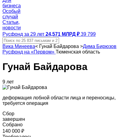
Для
бизнеса
Особый
случай
Статьи,
новости
Русфонд за 29 лет
24,571 МЛРД ₽
39 799
Вика Минеева
<
Гунай Байдарова
>
Дима Бирюзов
Русфонд на «Первом»
Тюменская область
Гунай Байдарова
9 лет
деформация лобной области лица и переносицы,
требуется операция
Сбор
завершен
Собрано
140 000 ₽
Требовалось