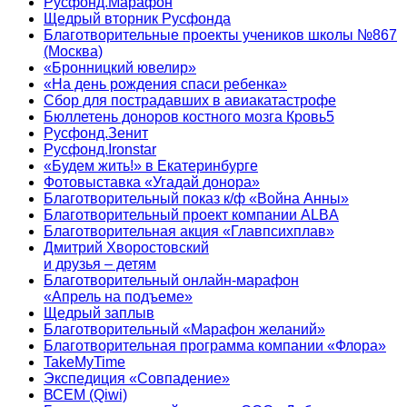
Русфонд.Марафон
Щедрый вторник Русфонда
Благотворительные проекты учеников школы №867
(Москва)
«Бронницкий ювелир»
«На день рождения спаси ребенка»
Сбор для пострадавших в авиакатастрофе
Бюллетень доноров костного мозга Кровь5
Русфонд.Зенит
Русфонд.Ironstar
«Будем жить!» в Екатеринбурге
Фотовыставка «Угадай донора»
Благотворительный показ к/ф «Война Анны»
Благотворительный проект компании ALBA
Благотворительная акция «Главпсихплав»
Дмитрий Хворостовский
и друзья – детям
Благотворительный онлайн‑марафон
«Апрель на подъеме»
Щедрый заплыв
Благотворительный «Марафон желаний»
Благотворительная программа компании «Флора»
TakeMyTime
Экспедиция «Совпадение»
ВСЕМ (Qiwi)