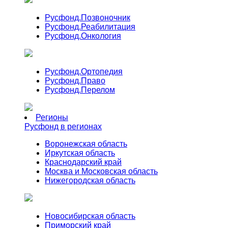
Русфонд.
Позвоночник
Русфонд.
Реабилитация
Русфонд.
Онкология
Русфонд.
Ортопедия
Русфонд.
Право
Русфонд.
Перелом
Регионы
Русфонд в регионах
Воронежская область
Иркутская область
Краснодарский край
Москва и Московская область
Нижегородская область
Новосибирская область
Приморский край