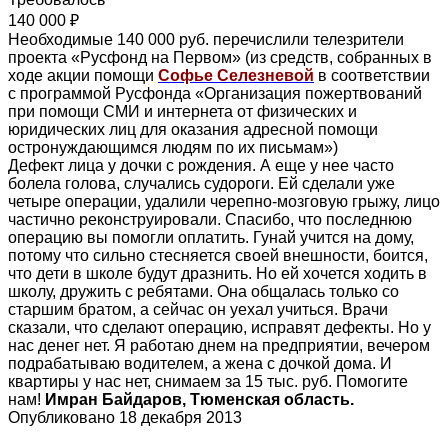
140 000 ₽
Необходимые 140 000 руб. перечислили телезрители
проекта «Русфонд на Первом» (из средств, собранных в
ходе акции помощи
Софье Селезневой
в соответствии
с программой Русфонда «Организация пожертвований
при помощи СМИ и интернета от физических и
юридических лиц для оказания адресной помощи
остронуждающимся людям по их письмам»)
Дефект лица у дочки с рождения. А еще у нее часто
болела голова, случались судороги. Ей сделали уже
четыре операции, удалили черепно-мозговую грыжу, лицо
частично реконструировали. Спасибо, что последнюю
операцию вы помогли оплатить. Гунай учится на дому,
потому что сильно стесняется своей внешности, боится,
что дети в школе будут дразнить. Но ей хочется ходить в
школу, дружить с ребятами. Она общалась только со
старшим братом, а сейчас он уехал учиться. Врачи
сказали, что сделают операцию, исправят дефекты. Но у
нас денег нет. Я работаю днем на предприятии, вечером
подрабатываю водителем, а жена с дочкой дома. И
квартиры у нас нет, снимаем за 15 тыс. руб. Помогите
нам!
Имран Байдаров, Тюменская область.
Опубликовано 18 декабря 2013