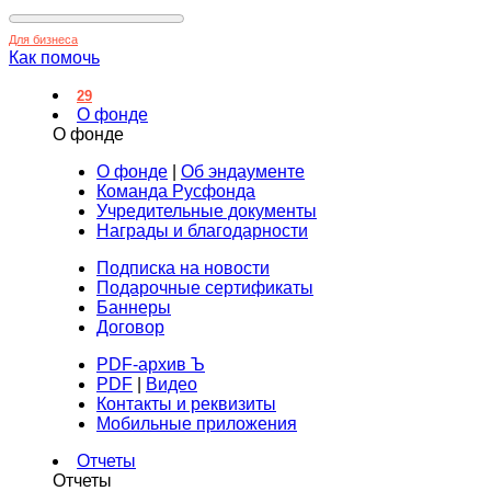
Для бизнеса
Как помочь
29
О фонде
О фонде
О фонде
|
Об эндаументе
Команда Русфонда
Учредительные документы
Награды и благодарности
Подписка на новости
Подарочные сертификаты
Баннеры
Договор
PDF-архив Ъ
PDF
|
Видео
Контакты и реквизиты
Мобильные приложения
Отчеты
Отчеты