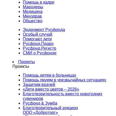
Помощь в кадре
Мародеры
Медицина
Минздрав
Общество
Эндаумент Русфонда
Особый случай
Помогают дети
Русфонд.Право
Русфонд.Регистр
СМИ о Русфонде
Проекты
Проекты
Помощь детям в больницах
Помощь людям в чрезвычайных ситуациях
Защитим врачей
«Дети вместо цветов – 2026»
Благотворительность вместо новогодних
сувениров
Русфонд & Зумба
Благотворительный аукцион
ООО «Доброторг»