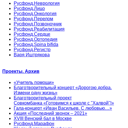
Русфонд.Неврология
Русфонд.Лицо
Русфонд.Онкология
Русфонд.Перелом
Русфонд.Позвоночник
Русфонд.Реабилитация
Русфонд.Сердце
Русфонд.Ортопедия
Русфонд.Spina bifida
Русфонд.Регистр
Варя Иштрякова
Проекты. Архив
«Учитель помощи»
Благотворительный концерт «Дорогою добра.
Измени одну жизнь»
Благотворительный проект
Совкомбанка «Готовимся к школе с "Халвой"!»
Гала-концерт «Иван Васильев. С любовью…»
Акция «Последний звонок – 2021»
XVIII Венский бал в Москве
Русфонд.Марафон