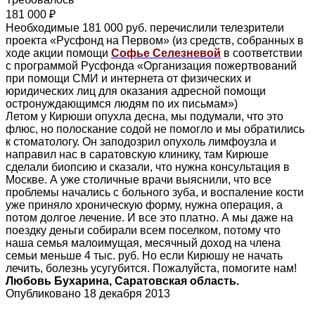
181 000 ₽
Необходимые 181 000 руб. перечислили телезрители
проекта «Русфонд на Первом» (из средств, собранных в
ходе акции помощи
Софье Селезневой
в соответствии
с программой Русфонда «Организация пожертвований
при помощи СМИ и интернета от физических и
юридических лиц для оказания адресной помощи
остронуждающимся людям по их письмам»)
Летом у Кирюши опухла десна, мы подумали, что это
флюс, но полоскание содой не помогло и мы обратились
к стоматологу. Он заподозрил опухоль лимфоузла и
направил нас в саратовскую клинику, там Кирюше
сделали биопсию и сказали, что нужна консультация в
Москве. А уже столичные врачи выяснили, что все
проблемы начались с больного зуба, и воспаление кости
уже приняло хроническую форму, нужна операция, а
потом долгое лечение. И все это платно. А мы даже на
поездку деньги собирали всем поселком, потому что
наша семья малоимущая, месячный доход на члена
семьи меньше 4 тыс. руб. Но если Кирюшу не начать
лечить, болезнь усугубится. Пожалуйста, помогите нам!
Любовь Бухарина, Саратовская область.
Опубликовано 18 декабря 2013