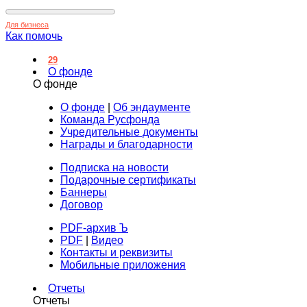
Для бизнеса
Как помочь
29
О фонде
О фонде
О фонде
|
Об эндаументе
Команда Русфонда
Учредительные документы
Награды и благодарности
Подписка на новости
Подарочные сертификаты
Баннеры
Договор
PDF-архив Ъ
PDF
|
Видео
Контакты и реквизиты
Мобильные приложения
Отчеты
Отчеты