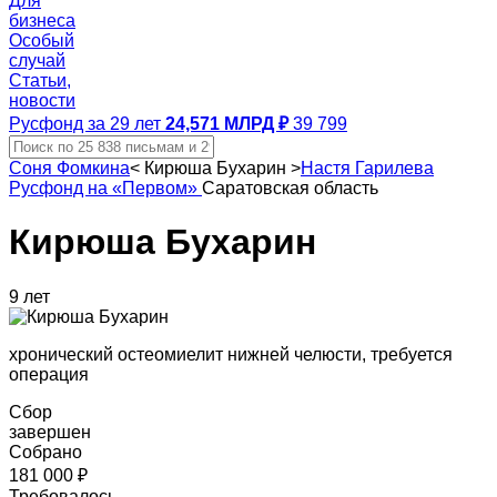
Для
бизнеса
Особый
случай
Статьи,
новости
Русфонд за 29 лет
24,571 МЛРД ₽
39 799
Соня Фомкина
<
Кирюша Бухарин
>
Настя Гарилева
Русфонд на «Первом»
Саратовская область
Кирюша Бухарин
9 лет
хронический остеомиелит нижней челюсти, требуется
операция
Сбор
завершен
Собрано
181 000 ₽
Требовалось