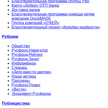
Благотворительная программа группы PBF
Карта «Добро» ОТП банка
Доставка жизни
Благотворительная программа помощи детям
компании QuickMADE
Группа компаний «О’КЕЙ»
Благотворительный проект «Коробка храбрости»
Рубрики
Общество
Русфонд.Навигатор
Русфонд.Рейтинг
Русфонд.Зенит
Информбюро
Словарь
«Дети вместо цветов»
Наши авторы
Партнеры
Русфонд.Право
«Вести»
Эндаумент Русфонда
Публицистика