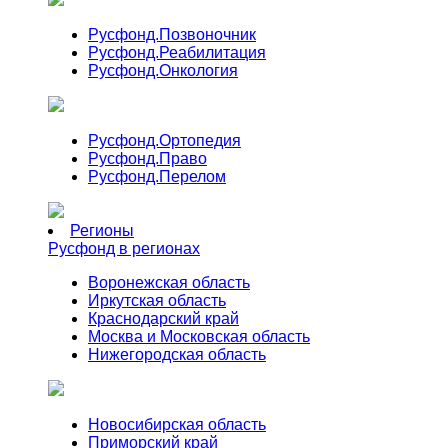
Русфонд.
Позвоночник
Русфонд.
Реабилитация
Русфонд.
Онкология
Русфонд.
Ортопедия
Русфонд.
Право
Русфонд.
Перелом
Регионы
Русфонд в регионах
Воронежская область
Иркутская область
Краснодарский край
Москва и Московская область
Нижегородская область
Новосибирская область
Приморский край