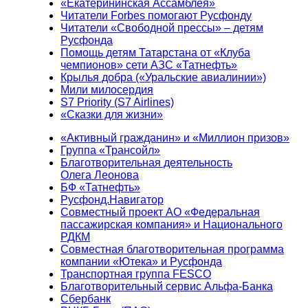
«Екатерининская Ассамблея»
Читатели Forbes помогают Русфонду
Читатели «Свободной прессы» – детям
Русфонда
Помощь детям Татарстана от «Клуба
чемпионов» сети АЗС «Татнефть»
Крылья добра («Уральские авиалинии»)
Мили милосердия
S7 Priority (S7 Airlines)
«Сказки для жизни»
«Активный гражданин» и «Миллион призов»
Группа «Трансойл»
Благотворительная деятельность
Олега Леонова
БФ «Татнефть»
Русфонд.Навигатор
Совместный проект АО «Федеральная
пассажирская компания» и Национального
РДКМ
Совместная благотворительная программа
компании «Ютека» и Русфонда
Транспортная группа FESCO
Благотворительный сервис Альфа-Банка
Сбербанк