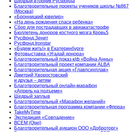
Щедрый вторник Русфонда
Благотворительные проекты учеников школы №867
(Москва)
«Бронницкий ювелир»
«На день рождения спаси ребенка»
Сбор для пострадавших в авиакатастрофе
Бюллетень доноров костного мозга Кровь5
Русфонд.Зенит
Русфонд.Ironstar
«Будем жить!» в Екатеринбурге
Фотовыставка «Угадай донора»
Благотворительный показ к/ф «Война Анны»
Благотворительный проект компании ALBA
Благотворительная акция «Главпсихплав»
Дмитрий Хворостовский
и друзья – детям
Благотворительный онлайн‑марафон
«Апрель на подъеме»
Щедрый заплыв
Благотворительный «Марафон желаний»
Благотворительная программа компании «Флора»
TakeMyTime
Экспедиция «Совпадение»
ВСЕМ (Qiwi)
Благотворительный аукцион ООО «Доброторг»