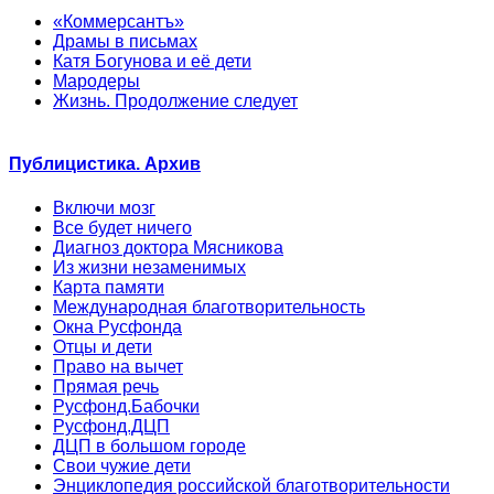
«Коммерсантъ»
Драмы в письмах
Катя Богунова и её дети
Мародеры
Жизнь. Продолжение следует
Публицистика. Архив
Включи мозг
Все будет ничего
Диагноз доктора Мясникова
Из жизни незаменимых
Карта памяти
Международная благотворительность
Окна Русфонда
Отцы и дети
Право на вычет
Прямая речь
Русфонд.Бабочки
Русфонд.ДЦП
ДЦП в большом городе
Свои чужие дети
Энциклопедия российской благотворительности