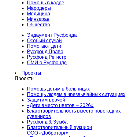
Помощь в кадре
Мародеры
Медицина
Минздрав
Общество
Эндаумент Русфонда
Особый случай
Помогают дети
Русфонд.Право
Русфонд.Регистр
СМИ о Русфонде
Проекты
Проекты
Помощь детям в больницах
Помощь людям в чрезвычайных ситуациях
Защитим врачей
«Дети вместо цветов – 2026»
Благотворительность вместо новогодних
сувениров
Русфонд & Зумба
Благотворительный аукцион
ООО «Доброторг»