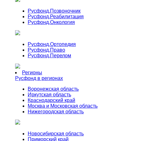
Русфонд.
Позвоночник
Русфонд.
Реабилитация
Русфонд.
Онкология
Русфонд.
Ортопедия
Русфонд.
Право
Русфонд.
Перелом
Регионы
Русфонд в регионах
Воронежская область
Иркутская область
Краснодарский край
Москва и Московская область
Нижегородская область
Новосибирская область
Приморский край