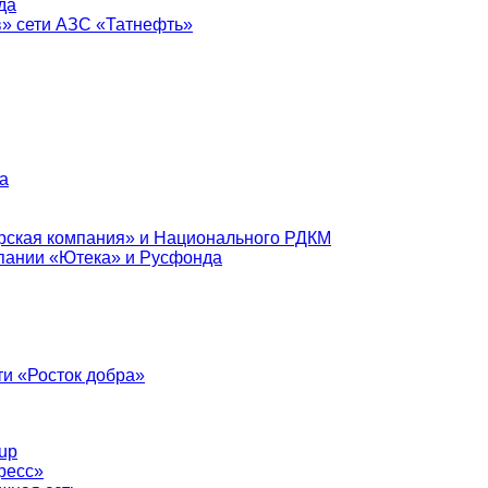
да
в» сети АЗС «Татнефть»
а
рская компания» и Национального РДКМ
пании «Ютека» и Русфонда
и «Росток добра»
up
ресс»