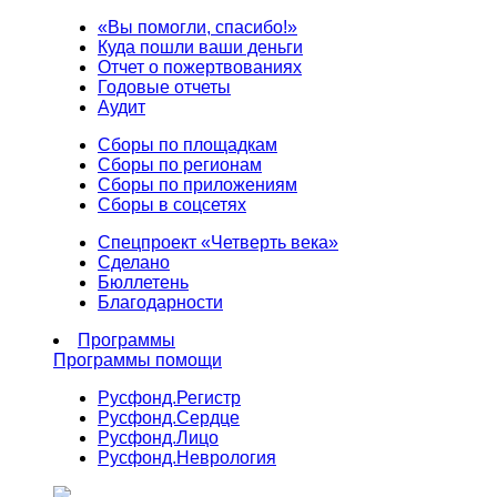
«Вы помогли, спасибо!»
Куда пошли ваши деньги
Отчет о пожертвованиях
Годовые отчеты
Аудит
Сборы по площадкам
Сборы по регионам
Сборы по приложениям
Сборы в соцсетях
Спецпроект «Четверть века»
Сделано
Бюллетень
Благодарности
Программы
Программы помощи
Русфонд.
Регистр
Русфонд.
Сердце
Русфонд.
Лицо
Русфонд.
Неврология