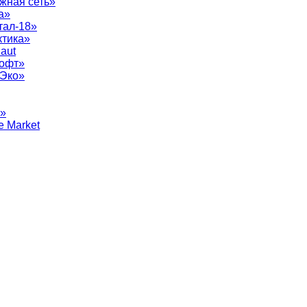
жная сеть»
а»
тал-18»
ктика»
aut
софт»
рЭко»
т»
e Market