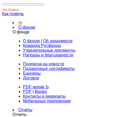
Для бизнеса
Как помочь
29
О фонде
О фонде
О фонде
|
Об эндаументе
Команда Русфонда
Учредительные документы
Награды и благодарности
Подписка на новости
Подарочные сертификаты
Баннеры
Договор
PDF-архив Ъ
PDF
|
Видео
Контакты и реквизиты
Мобильные приложения
Отчеты
Отчеты