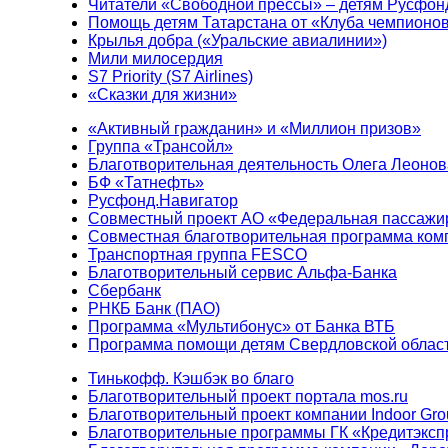
Читатели «Свободной прессы» – детям Русфон
Помощь детям Татарстана от «Клуба чемпионо
Крылья добра («Уральские авиалинии»)
Мили милосердия
S7 Priority (S7 Airlines)
«Сказки для жизни»
«Активный гражданин» и «Миллион призов»
Группа «Трансойл»
Благотворительная деятельность Олега Леонов
БФ «Татнефть»
Русфонд.Навигатор
Совместный проект АО «Федеральная пассажи
Совместная благотворительная программа ком
Транспортная группа FESCO
Благотворительный сервис Альфа-Банка
Сбербанк
РНКБ Банк (ПАО)
Программа «Мультибонус» от Банка ВТБ
Программа помощи детям Свердловской област
Тинькофф. Кэшбэк во благо
Благотворительный проект портала mos.ru
Благотворительный проект компании Indoor Gro
Благотворительные программы ГК «Кредитэксп