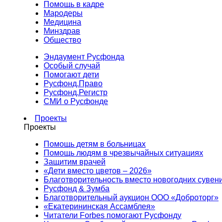
Помощь в кадре
Мародеры
Медицина
Минздрав
Общество
Эндаумент Русфонда
Особый случай
Помогают дети
Русфонд.Право
Русфонд.Регистр
СМИ о Русфонде
Проекты
Проекты
Помощь детям в больницах
Помощь людям в чрезвычайных ситуациях
Защитим врачей
«Дети вместо цветов – 2026»
Благотворительность вместо новогодних сувен
Русфонд & Зумба
Благотворительный аукцион ООО «Доброторг»
«Екатерининская Ассамблея»
Читатели Forbes помогают Русфонду