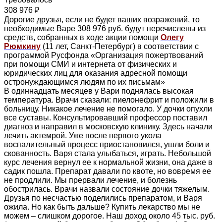
308 976 ₽
Дорогие друзья, если не будет ваших возражений, то
необходимые Варе 308 976 руб. будут перечислены из
средств, собранных в ходе акции помощи
Олегу
Рюмкину
(11 лет, Санкт-Петербург) в соответствии с
программой Русфонда «Организация пожертвований
при помощи СМИ и интернета от физических и
юридических лиц для оказания адресной помощи
остронуждающимся людям по их письмам»
В одиннадцать месяцев у Вари поднялась высокая
температура. Врачи сказали: пиелонефрит и положили в
больницу. Никакое лечение не помогало. У дочки опухли
все суставы. Консультировавший профессор поставил
диагноз и направил в московскую клинику. Здесь начали
лечить актемрой. Уже после первого укола
воспалительный процесс приостановился, ушли боли и
скованность. Варя стала улыбаться, играть. Небольшой
курс лечения вернул ее к нормальной жизни, она даже в
садик пошла. Препарат давали по квоте, но вовремя ее
не продлили. Мы прервали лечение, и болезнь
обострилась. Врачи назвали состояние дочки тяжелым.
Друзья по несчастью поделились препаратом, и Варя
ожила. Но как быть дальше? Купить лекарство мы не
можем – слишком дорогое. Наш доход около 45 тыс. руб.