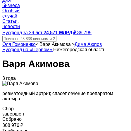
Для
бизнеса
Особый
случай
Статьи,
новости
Русфонд за 29 лет
24,571 МЛРД ₽
39 799
Оля Гомоненко
<
Варя Акимова
>
Дима Аюпов
Русфонд на «Первом»
Нижегородская область
Варя Акимова
3 года
ревматоидный артрит, спасет лечение препаратом
актемра
Сбор
завершен
Собрано
308 976 ₽
Требовалось