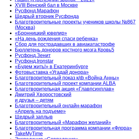
XVIII Венский бал в Москве
Русфонд.Марафон
Щедрый вторник Русфонда
Благотворительные проекты учеников школы №867
(Москва)
«Бронницкий ювелир»
«На день рождения спаси ребенка»
Сбор для пострадавших в авиакатастрофе
Бюллетень доноров костного мозга Кровь5
Русфонд.Зенит
Русфонд.Ironstar
«Будем жить!» в Екатеринбурге
Фотовыставка «Угадай донора»
Благотворительный показ к/ф «Война Анны»
Благотворительный проект компании ALBA
Благотворительная акция «Главпсихплав»
Дмитрий Хворостовский
и друзья – детям
Благотворительный онлайн‑марафон
«Апрель на подъеме»
Щедрый заплыв
Благотворительный «Марафон желаний»
Благотворительная программа компании «Флора»
TakeMyTime