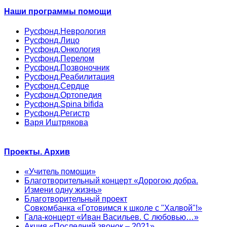
Наши программы помощи
Русфонд.Неврология
Русфонд.Лицо
Русфонд.Онкология
Русфонд.Перелом
Русфонд.Позвоночник
Русфонд.Реабилитация
Русфонд.Сердце
Русфонд.Ортопедия
Русфонд.Spina bifida
Русфонд.Регистр
Варя Иштрякова
Проекты. Архив
«Учитель помощи»
Благотворительный концерт «Дорогою добра.
Измени одну жизнь»
Благотворительный проект
Совкомбанка «Готовимся к школе с "Халвой"!»
Гала-концерт «Иван Васильев. С любовью…»
Акция «Последний звонок – 2021»