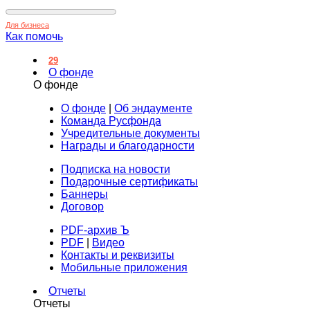
Для бизнеса
Как помочь
29
О фонде
О фонде
О фонде
|
Об эндаументе
Команда Русфонда
Учредительные документы
Награды и благодарности
Подписка на новости
Подарочные сертификаты
Баннеры
Договор
PDF-архив Ъ
PDF
|
Видео
Контакты и реквизиты
Мобильные приложения
Отчеты
Отчеты