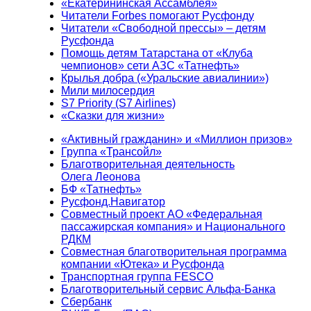
«Екатерининская Ассамблея»
Читатели Forbes помогают Русфонду
Читатели «Свободной прессы» – детям
Русфонда
Помощь детям Татарстана от «Клуба
чемпионов» сети АЗС «Татнефть»
Крылья добра («Уральские авиалинии»)
Мили милосердия
S7 Priority (S7 Airlines)
«Сказки для жизни»
«Активный гражданин» и «Миллион призов»
Группа «Трансойл»
Благотворительная деятельность
Олега Леонова
БФ «Татнефть»
Русфонд.Навигатор
Совместный проект АО «Федеральная
пассажирская компания» и Национального
РДКМ
Совместная благотворительная программа
компании «Ютека» и Русфонда
Транспортная группа FESCO
Благотворительный сервис Альфа-Банка
Сбербанк