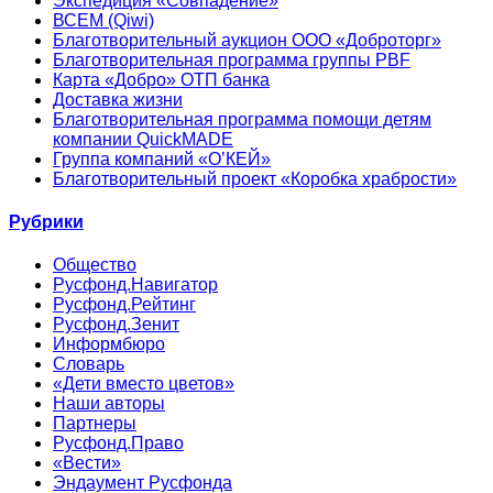
Экспедиция «Совпадение»
ВСЕМ (Qiwi)
Благотворительный аукцион ООО «Доброторг»
Благотворительная программа группы PBF
Карта «Добро» ОТП банка
Доставка жизни
Благотворительная программа помощи детям
компании QuickMADE
Группа компаний «О’КЕЙ»
Благотворительный проект «Коробка храбрости»
Рубрики
Общество
Русфонд.Навигатор
Русфонд.Рейтинг
Русфонд.Зенит
Информбюро
Словарь
«Дети вместо цветов»
Наши авторы
Партнеры
Русфонд.Право
«Вести»
Эндаумент Русфонда