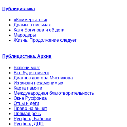
Публицистика
«Коммерсантъ»
Драмы в письмах
Катя Богунова и её дети
Мародеры
Жизнь. Продолжение следует
Публицистика. Архив
Включи мозг
Все будет ничего
Диагноз доктора Мясникова
Из жизни незаменимых
Карта памяти
Международная благотворительность
Окна Русфонда
Отцы и дети
Право на вычет
Прямая речь
Русфонд.Бабочки
Русфонд.ДЦП