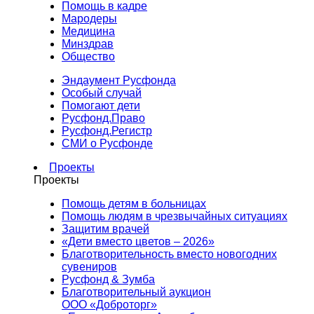
Помощь в кадре
Мародеры
Медицина
Минздрав
Общество
Эндаумент Русфонда
Особый случай
Помогают дети
Русфонд.Право
Русфонд.Регистр
СМИ о Русфонде
Проекты
Проекты
Помощь детям в больницах
Помощь людям в чрезвычайных ситуациях
Защитим врачей
«Дети вместо цветов – 2026»
Благотворительность вместо новогодних
сувениров
Русфонд & Зумба
Благотворительный аукцион
ООО «Доброторг»