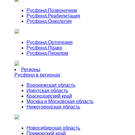
Русфонд.
Позвоночник
Русфонд.
Реабилитация
Русфонд.
Онкология
Русфонд.
Ортопедия
Русфонд.
Право
Русфонд.
Перелом
Регионы
Русфонд в регионах
Воронежская область
Иркутская область
Краснодарский край
Москва и Московская область
Нижегородская область
Новосибирская область
Приморский край