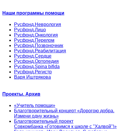
Наши программы помощи
Русфонд.Неврология
Русфонд.Лицо
Русфонд.Онкология
Русфонд.Перелом
Русфонд.Позвоночник
Русфонд.Реабилитация
Русфонд.Сердце
Русфонд.Ортопедия
Русфонд.Spina bifida
Русфонд.Регистр
Варя Иштрякова
Проекты. Архив
«Учитель помощи»
Благотворительный концерт «Дорогою добра.
Измени одну жизнь»
Благотворительный проект
Совкомбанка «Готовимся к школе с "Халвой"!»