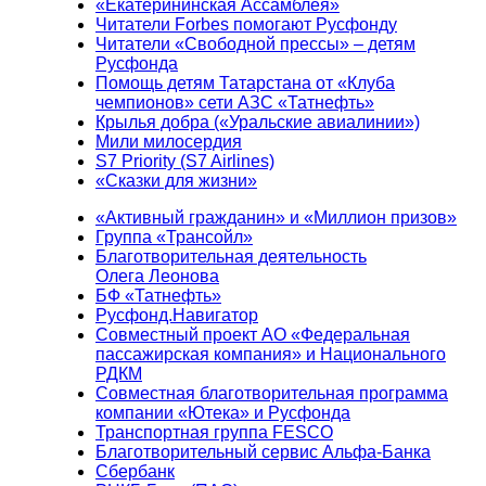
«Екатерининская Ассамблея»
Читатели Forbes помогают Русфонду
Читатели «Свободной прессы» – детям
Русфонда
Помощь детям Татарстана от «Клуба
чемпионов» сети АЗС «Татнефть»
Крылья добра («Уральские авиалинии»)
Мили милосердия
S7 Priority (S7 Airlines)
«Сказки для жизни»
«Активный гражданин» и «Миллион призов»
Группа «Трансойл»
Благотворительная деятельность
Олега Леонова
БФ «Татнефть»
Русфонд.Навигатор
Совместный проект АО «Федеральная
пассажирская компания» и Национального
РДКМ
Совместная благотворительная программа
компании «Ютека» и Русфонда
Транспортная группа FESCO
Благотворительный сервис Альфа-Банка
Сбербанк