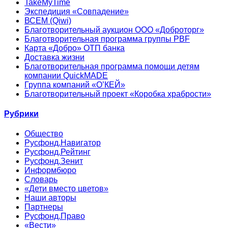
TakeMyTime
Экспедиция «Совпадение»
ВСЕМ (Qiwi)
Благотворительный аукцион ООО «Доброторг»
Благотворительная программа группы PBF
Карта «Добро» ОТП банка
Доставка жизни
Благотворительная программа помощи детям
компании QuickMADE
Группа компаний «О’КЕЙ»
Благотворительный проект «Коробка храбрости»
Рубрики
Общество
Русфонд.Навигатор
Русфонд.Рейтинг
Русфонд.Зенит
Информбюро
Словарь
«Дети вместо цветов»
Наши авторы
Партнеры
Русфонд.Право
«Вести»