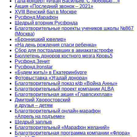
Гала-концерт «Иван Васильев. С любовью…»
Акция «Последний звонок – 2021»
XVIII Венский бал в Москве
Русфонд.Марафон
Щедрый вторник Русфонда
Благотворительные проекты учеников школы №867
(Москва)
«Бронницкий ювелир»
«На день рождения спаси ребенка»
Сбор для пострадавших в авиакатастрофе
Бюллетень доноров костного мозга Кровь5
Русфонд.Зенит
Русфонд.Ironstar
«Будем жить!» в Екатеринбурге
Фотовыставка «Угадай донора»
Благотворительный показ к/ф «Война Анны»
Благотворительный проект компании ALBA
Благотворительная акция «Главпсихплав»
Дмитрий Хворостовский
и друзья – детям
Благотворительный онлайн‑марафон
«Апрель на подъеме»
Щедрый заплыв
Благотворительный «Марафон желаний»
Благотворительная программа компании «Флора»