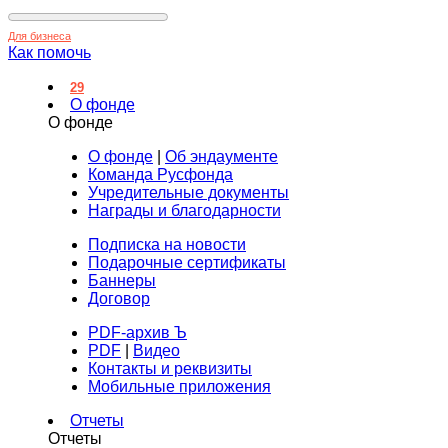
Для бизнеса
Как помочь
29
О фонде
О фонде
О фонде
|
Об эндаументе
Команда Русфонда
Учредительные документы
Награды и благодарности
Подписка на новости
Подарочные сертификаты
Баннеры
Договор
PDF-архив Ъ
PDF
|
Видео
Контакты и реквизиты
Мобильные приложения
Отчеты
Отчеты