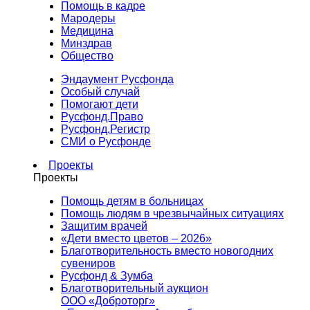
Помощь в кадре
Мародеры
Медицина
Минздрав
Общество
Эндаумент Русфонда
Особый случай
Помогают дети
Русфонд.Право
Русфонд.Регистр
СМИ о Русфонде
Проекты
Проекты
Помощь детям в больницах
Помощь людям в чрезвычайных ситуациях
Защитим врачей
«Дети вместо цветов – 2026»
Благотворительность вместо новогодних
сувениров
Русфонд & Зумба
Благотворительный аукцион
ООО «Доброторг»