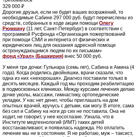
329 000 ₽
Дорогие друзья, если не будет ваших возражений, то
необходимые Сабине 297 000 руб. будут перечислены из
средств, собранных в ходе акции помощи
Олегу
Рюмкину
(11 лет, Санкт-Петербург) в соответствии с
программой Русфонда «Организация пожертвований
при помощи СМИ и интернета от физических и
юридических лиц для оказания адресной помощи
остронуждающимся людям по их письмам»
фонд «Урал» (Башкирия)
внес 50 000 руб.
У меня три дочки: Гульнара (семь лет), Сабина и Амина (4
года). Когда родились двойняшки, врачи сказали, что
одна из них «нехорошая». Диагноз поставили только в
десять месяцев. Каждый год мы проходим реабилитацию
в подмосковных клиниках. Между курсами лечения делаю
дочке уколы, массажи, гимнастику, ортопедические
укладки. У нас нет денег, чтобы приглашать на дом
опытных врачей, кручусь с детьми, как могу. В итоге, сама
без сил и Сабину на ноги до сих не поставила. Она не
ходит, не говорит, у нее косоглазие. Узнала, что в
Институте медтехнологий (ИМТ) таких детей
восстанавливают, и появилась надежда. Но оплатить
лечение мы не в состоянии. Я не работаю, муж – таксист,