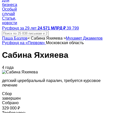
Для
бизнеса
Особый
случай
Статьи,
новости
Русфонд за 29 лет
24,571 МЛРД ₽
39 799
Паша Базлов
<
Сабина Яхияева
>
Мухамет Джамилов
Русфонд на «Первом»
Московская область
Сабина Яхияева
4 года
детский церебральный паралич, требуется курсовое
лечение
Сбор
завершен
Собрано
329 000 ₽
Требовалось