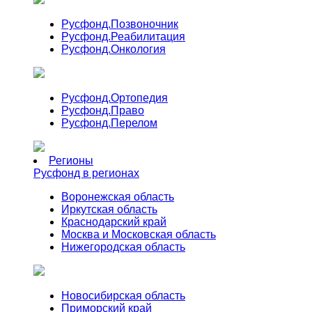
Русфонд.
Позвоночник
Русфонд.
Реабилитация
Русфонд.
Онкология
Русфонд.
Ортопедия
Русфонд.
Право
Русфонд.
Перелом
Регионы
Русфонд в регионах
Воронежская область
Иркутская область
Краснодарский край
Москва и Московская область
Нижегородская область
Новосибирская область
Приморский край