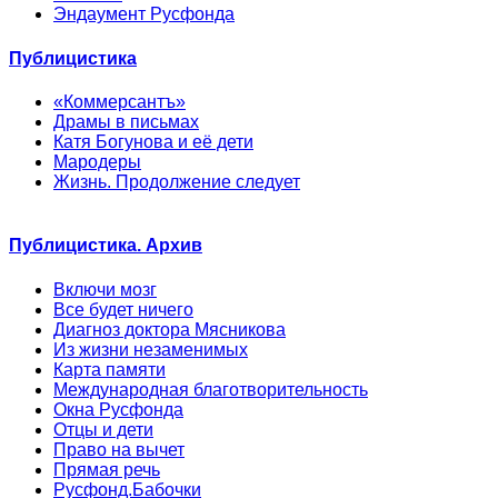
Эндаумент Русфонда
Публицистика
«Коммерсантъ»
Драмы в письмах
Катя Богунова и её дети
Мародеры
Жизнь. Продолжение следует
Публицистика. Архив
Включи мозг
Все будет ничего
Диагноз доктора Мясникова
Из жизни незаменимых
Карта памяти
Международная благотворительность
Окна Русфонда
Отцы и дети
Право на вычет
Прямая речь
Русфонд.Бабочки