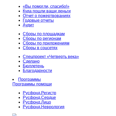
«Вы помогли, спасибо!»
Куда пошли ваши деньги
Отчет о пожертвованиях
Годовые отчеты
Аудит
Сборы по площадкам
Сборы по регионам
Сборы по приложениям
Сборы в соцсетях
Спецпроект «Четверть века»
Сделано
Бюллетень
Благодарности
Программы
Программы помощи
Русфонд.
Регистр
Русфонд.
Сердце
Русфонд.
Лицо
Русфонд.
Неврология