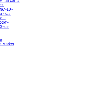
жная сеть»
а»
тал-18»
ктика»
aut
софт»
рЭко»
т»
e Market