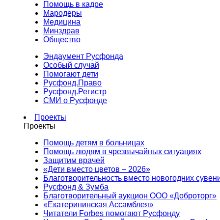
Помощь в кадре
Мародеры
Медицина
Минздрав
Общество
Эндаумент Русфонда
Особый случай
Помогают дети
Русфонд.Право
Русфонд.Регистр
СМИ о Русфонде
Проекты
Проекты
Помощь детям в больницах
Помощь людям в чрезвычайных ситуациях
Защитим врачей
«Дети вместо цветов – 2026»
Благотворительность вместо новогодних сувен
Русфонд & Зумба
Благотворительный аукцион ООО «Доброторг»
«Екатерининская Ассамблея»
Читатели Forbes помогают Русфонду