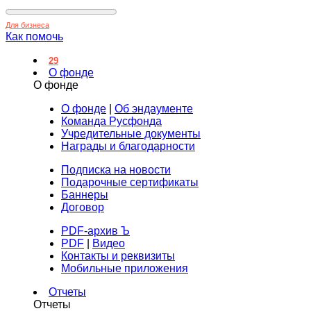
Для бизнеса
Как помочь
29
О фонде
О фонде
О фонде
|
Об эндаументе
Команда Русфонда
Учредительные документы
Награды и благодарности
Подписка на новости
Подарочные сертификаты
Баннеры
Договор
PDF-архив Ъ
PDF
|
Видео
Контакты и реквизиты
Мобильные приложения
Отчеты
Отчеты