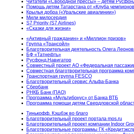
Читатели «Свободной прессы» – детям Русфон
Помощь детям Татарстана от «Клуба чемпионо
Крылья добра («Уральские авиалинии»)
Мили милосердия
S7 Priority (S7 Airlines)
«Сказки для жизни»
«Активный гражданин» и «Миллион призов»
Группа «Трансойл»
Благотворительная деятельность Олега Леонов
БФ «Татнефть»
Русфонд.Навигатор
Совместный проект АО «Федеральная пассажи
Совместная благотворительная программа ком
Транспортная группа FESCO
Благотворительный сервис Альфа-Банка
Сбербанк
РНКБ Банк (ПАО)
Программа «Мультибонус» от Банка ВТБ
Программа помощи детям Свердловской област
Тинькофф. Кэшбэк во благо
Благотворительный проект портала mos.ru
Благотворительный проект компании Indoor Gro
Благотворительные программы ГК «Кредитэксп