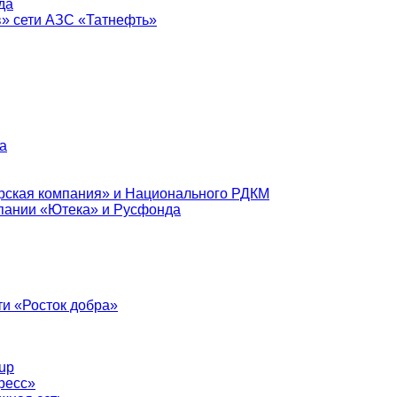
да
в» сети АЗС «Татнефть»
а
рская компания» и Национального РДКМ
пании «Ютека» и Русфонда
и «Росток добра»
up
ресс»