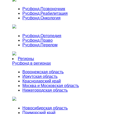
Русфонд.
Позвоночник
Русфонд.
Реабилитация
Русфонд.
Онкология
Русфонд.
Ортопедия
Русфонд.
Право
Русфонд.
Перелом
Регионы
Русфонд в регионах
Воронежская область
Иркутская область
Краснодарский край
Москва и Московская область
Нижегородская область
Новосибирская область
Приморский край