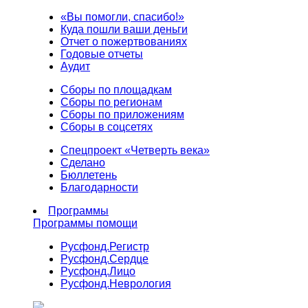
«Вы помогли, спасибо!»
Куда пошли ваши деньги
Отчет о пожертвованиях
Годовые отчеты
Аудит
Сборы по площадкам
Сборы по регионам
Сборы по приложениям
Сборы в соцсетях
Спецпроект «Четверть века»
Сделано
Бюллетень
Благодарности
Программы
Программы помощи
Русфонд.
Регистр
Русфонд.
Сердце
Русфонд.
Лицо
Русфонд.
Неврология