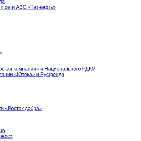
да
в» сети АЗС «Татнефть»
а
рская компания» и Национального РДКМ
пании «Ютека» и Русфонда
и «Росток добра»
up
ресс»