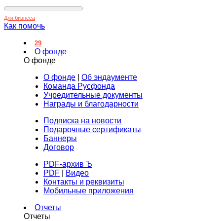
Для бизнеса
Как помочь
29
О фонде
О фонде
О фонде
|
Об эндаументе
Команда Русфонда
Учредительные документы
Награды и благодарности
Подписка на новости
Подарочные сертификаты
Баннеры
Договор
PDF-архив Ъ
PDF
|
Видео
Контакты и реквизиты
Мобильные приложения
Отчеты
Отчеты