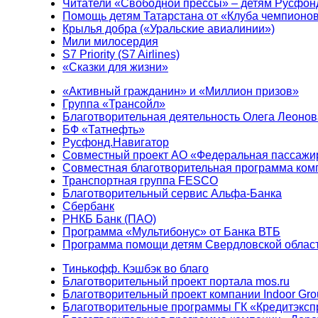
Читатели «Свободной прессы» – детям Русфон
Помощь детям Татарстана от «Клуба чемпионо
Крылья добра («Уральские авиалинии»)
Мили милосердия
S7 Priority (S7 Airlines)
«Сказки для жизни»
«Активный гражданин» и «Миллион призов»
Группа «Трансойл»
Благотворительная деятельность Олега Леонов
БФ «Татнефть»
Русфонд.Навигатор
Совместный проект АО «Федеральная пассажи
Совместная благотворительная программа ком
Транспортная группа FESCO
Благотворительный сервис Альфа-Банка
Сбербанк
РНКБ Банк (ПАО)
Программа «Мультибонус» от Банка ВТБ
Программа помощи детям Свердловской област
Тинькофф. Кэшбэк во благо
Благотворительный проект портала mos.ru
Благотворительный проект компании Indoor Gro
Благотворительные программы ГК «Кредитэксп