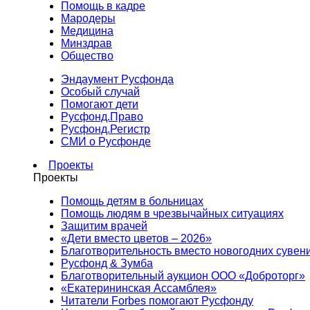
Помощь в кадре
Мародеры
Медицина
Минздрав
Общество
Эндаумент Русфонда
Особый случай
Помогают дети
Русфонд.Право
Русфонд.Регистр
СМИ о Русфонде
Проекты
Проекты
Помощь детям в больницах
Помощь людям в чрезвычайных ситуациях
Защитим врачей
«Дети вместо цветов – 2026»
Благотворительность вместо новогодних сувен
Русфонд & Зумба
Благотворительный аукцион ООО «Доброторг»
«Екатерининская Ассамблея»
Читатели Forbes помогают Русфонду