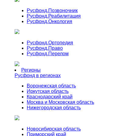
Русфонд.
Позвоночник
Русфонд.
Реабилитация
Русфонд.
Онкология
Русфонд.
Ортопедия
Русфонд.
Право
Русфонд.
Перелом
Регионы
Русфонд в регионах
Воронежская область
Иркутская область
Краснодарский край
Москва и Московская область
Нижегородская область
Новосибирская область
Приморский край