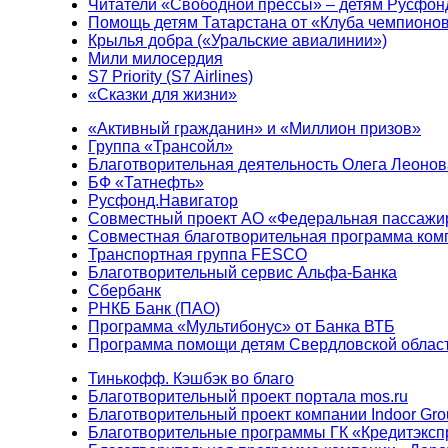
Читатели «Свободной прессы» – детям Русфон
Помощь детям Татарстана от «Клуба чемпионо
Крылья добра («Уральские авиалинии»)
Мили милосердия
S7 Priority (S7 Airlines)
«Сказки для жизни»
«Активный гражданин» и «Миллион призов»
Группа «Трансойл»
Благотворительная деятельность Олега Леонов
БФ «Татнефть»
Русфонд.Навигатор
Совместный проект АО «Федеральная пассажи
Совместная благотворительная программа ком
Транспортная группа FESCO
Благотворительный сервис Альфа-Банка
Сбербанк
РНКБ Банк (ПАО)
Программа «Мультибонус» от Банка ВТБ
Программа помощи детям Свердловской област
Тинькофф. Кэшбэк во благо
Благотворительный проект портала mos.ru
Благотворительный проект компании Indoor Gro
Благотворительные программы ГК «Кредитэксп