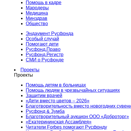
Помощь в кадре
Мародеры
Медицина
Минздрав
Общество
Эндаумент Русфонда
Особый случай
Помогают дети
Русфонд.Право
Русфонд.Регистр
СМИ о Русфонде
Проекты
Проекты
Помощь детям в больницах
Помощь людям в чрезвычайных ситуациях
Защитим врачей
«Дети вместо цветов – 2026»
Благотворительность вместо новогодних сувен
Русфонд & Зумба
Благотворительный аукцион ООО «Доброторг»
«Екатерининская Ассамблея»
Читатели Forbes помогают Русфонду