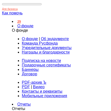
Для бизнеса
Как помочь
29
О фонде
О фонде
О фонде
|
Об эндаументе
Команда Русфонда
Учредительные документы
Награды и благодарности
Подписка на новости
Подарочные сертификаты
Баннеры
Договор
PDF-архив Ъ
PDF
|
Видео
Контакты и реквизиты
Мобильные приложения
Отчеты
Отчеты