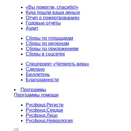
«Вы помогли, спасибо!»
Куда пошли ваши деньги
Отчет о пожертвованиях
Годовые отчеты
Аудит
Сборы по площадкам
Сборы по регионам
Сборы по приложениям
Сборы в соцсетях
Спецпроект «Четверть века»
Сделано
Бюллетень
Благодарности
Программы
Программы помощи
Русфонд.
Регистр
Русфонд.
Сердце
Русфонд.
Лицо
Русфонд.
Неврология