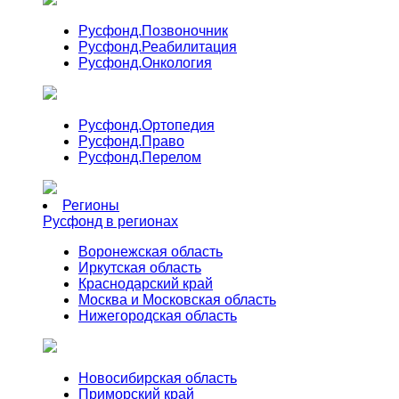
Русфонд.
Позвоночник
Русфонд.
Реабилитация
Русфонд.
Онкология
Русфонд.
Ортопедия
Русфонд.
Право
Русфонд.
Перелом
Регионы
Русфонд в регионах
Воронежская область
Иркутская область
Краснодарский край
Москва и Московская область
Нижегородская область
Новосибирская область
Приморский край