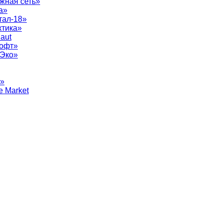
жная сеть»
а»
тал-18»
ктика»
aut
софт»
рЭко»
т»
e Market