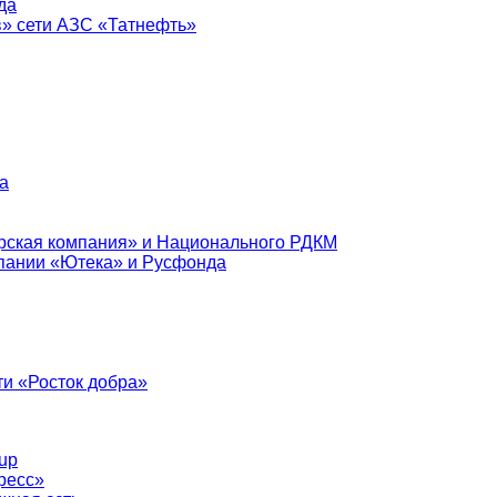
да
в» сети АЗС «Татнефть»
а
рская компания» и Национального РДКМ
пании «Ютека» и Русфонда
и «Росток добра»
up
ресс»