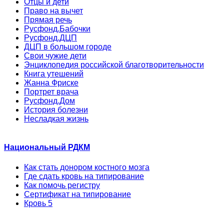
Отцы и дети
Право на вычет
Прямая речь
Русфонд.Бабочки
Русфонд.ДЦП
ДЦП в большом городе
Свои чужие дети
Энциклопедия российской благотворительности
Книга утешений
Жанна Фриске
Портрет врача
Русфонд.Дом
История болезни
Несладкая жизнь
Национальный РДКМ
Как стать донором костного мозга
Где сдать кровь на типирование
Как помочь регистру
Сертификат на типирование
Кровь 5