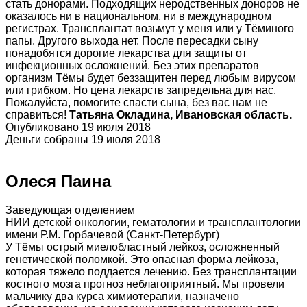
стать донорами. Подходящих неродственных доноров не
оказалось ни в национальном, ни в международном
регистрах. Трансплантат возьмут у меня или у Тёминого
папы. Другого выхода нет. После пересадки сыну
понадобятся дорогие лекарства для защиты от
инфекционных осложнений. Без этих препаратов
организм Тёмы будет беззащитен перед любым вирусом
или грибком. Но цена лекарств запредельна для нас.
Пожалуйста, помогите спасти сына, без вас нам не
справиться!
Татьяна Окладина, Ивановская область.
Опубликовано 19 июля 2018
Деньги собраны 19 июля 2018
Олеся Паина
Заведующая отделением
НИИ детской онкологии, гематологии и трансплантологии
имени Р.М. Горбачевой (Санкт-Петербург)
У Тёмы острый миелобластный лейкоз, осложненный
генетической поломкой. Это опасная форма лейкоза,
которая тяжело поддается лечению. Без трансплантации
костного мозга прогноз неблагоприятный. Мы провели
мальчику два курса химиотерапии, назначено