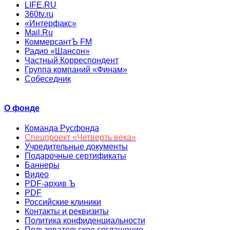
LIFE.RU
360tv.ru
«Интерфакс»
Mail.Ru
КоммерсантЪ FM
Радио «Шансон»
Частный Корреспондент
Группа компаний «Финам»
Собеседник
О фонде
Команда Русфонда
Спецпроект «Четверть века»
Учредительные документы
Подарочные сертификаты
Баннеры
Видео
PDF-архив Ъ
PDF
Российские клиники
Контакты и реквизиты
Политика конфиденциальности
Пользовательское соглашение