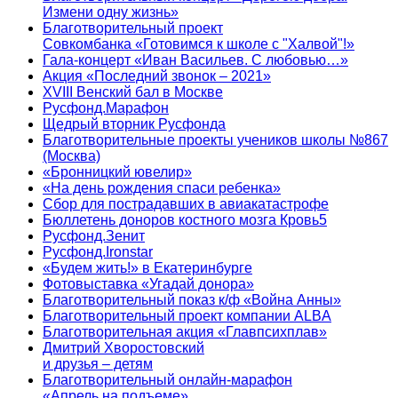
Измени одну жизнь»
Благотворительный проект
Совкомбанка «Готовимся к школе с "Халвой"!»
Гала-концерт «Иван Васильев. С любовью…»
Акция «Последний звонок – 2021»
XVIII Венский бал в Москве
Русфонд.Марафон
Щедрый вторник Русфонда
Благотворительные проекты учеников школы №867
(Москва)
«Бронницкий ювелир»
«На день рождения спаси ребенка»
Сбор для пострадавших в авиакатастрофе
Бюллетень доноров костного мозга Кровь5
Русфонд.Зенит
Русфонд.Ironstar
«Будем жить!» в Екатеринбурге
Фотовыставка «Угадай донора»
Благотворительный показ к/ф «Война Анны»
Благотворительный проект компании ALBA
Благотворительная акция «Главпсихплав»
Дмитрий Хворостовский
и друзья – детям
Благотворительный онлайн‑марафон
«Апрель на подъеме»