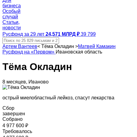
Для
бизнеса
Особый
случай
Статьи,
новости
Русфонд за 29 лет
24,571 МЛРД ₽
39 799
Артем Вантеев
<
Тёма Окладин
>
Матвей Камакин
Русфонд на «Первом»
Ивановская область
Тёма Окладин
8 месяцев, Иваново
острый миелобластный лейкоз, спасут лекарства
Сбор
завершен
Собрано
4 977 600 ₽
Требовалось