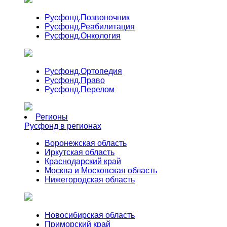
Русфонд.
Позвоночник
Русфонд.
Реабилитация
Русфонд.
Онкология
Русфонд.
Ортопедия
Русфонд.
Право
Русфонд.
Перелом
Регионы
Русфонд в регионах
Воронежская область
Иркутская область
Краснодарский край
Москва и Московская область
Нижегородская область
Новосибирская область
Приморский край