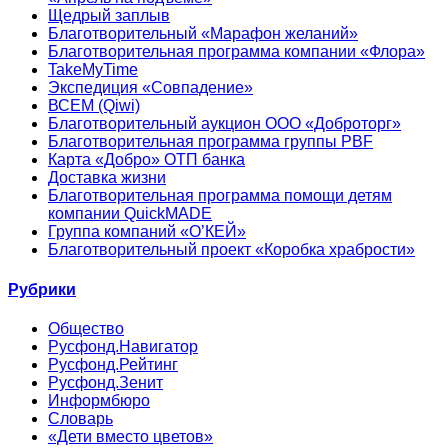
Щедрый заплыв
Благотворительный «Марафон желаний»
Благотворительная программа компании «Флора»
TakeMyTime
Экспедиция «Совпадение»
ВСЕМ (Qiwi)
Благотворительный аукцион ООО «Доброторг»
Благотворительная программа группы PBF
Карта «Добро» ОТП банка
Доставка жизни
Благотворительная программа помощи детям
компании QuickMADE
Группа компаний «О’КЕЙ»
Благотворительный проект «Коробка храбрости»
Рубрики
Общество
Русфонд.Навигатор
Русфонд.Рейтинг
Русфонд.Зенит
Информбюро
Словарь
«Дети вместо цветов»