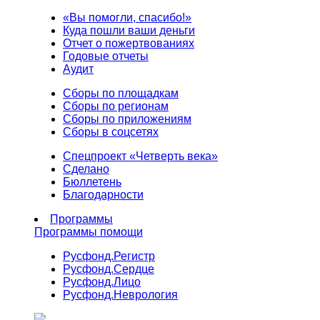
«Вы помогли, спасибо!»
Куда пошли ваши деньги
Отчет о пожертвованиях
Годовые отчеты
Аудит
Сборы по площадкам
Сборы по регионам
Сборы по приложениям
Сборы в соцсетях
Спецпроект «Четверть века»
Сделано
Бюллетень
Благодарности
Программы
Программы помощи
Русфонд.
Регистр
Русфонд.
Сердце
Русфонд.
Лицо
Русфонд.
Неврология