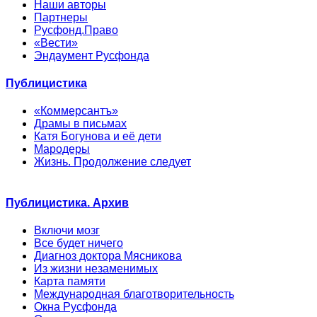
Наши авторы
Партнеры
Русфонд.Право
«Вести»
Эндаумент Русфонда
Публицистика
«Коммерсантъ»
Драмы в письмах
Катя Богунова и её дети
Мародеры
Жизнь. Продолжение следует
Публицистика. Архив
Включи мозг
Все будет ничего
Диагноз доктора Мясникова
Из жизни незаменимых
Карта памяти
Международная благотворительность
Окна Русфонда