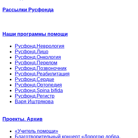
Рассылки Русфонда
Наши программы помощи
Русфонд.Неврология
Русфонд.Лицо
Русфонд.Онкология
Русфонд.Перелом
Русфонд.Позвоночник
Русфонд.Реабилитация
Русфонд.Сердце
Русфонд.Ортопедия
Русфонд.Spina bifida
Русфонд.Регистр
Варя Иштрякова
Проекты. Архив
«Учитель помощи»
Благотворительный концерт «Дорогою добра.