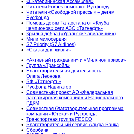
«Екатерининская Ассамблея»
Читатели Forbes помогают Русфонду
Читатели «Свободной прессы» – детям
Русфонда
Помощь детям Татарстана от «Клуба
чемпионов» сети АЗС «Татнефть»
Крылья добра («Уральские авиалинии»)
Мили милосердия
S7 Priority (S7 Airlines)
«Сказки для жизни»
«Активный гражданин» и «Миллион призов»
Группа «Трансойл»
Благотворительная деятельность
Олега Леонова
БФ «Татнефть»
Русфонд.Навигатор
Совместный проект АО «Федеральная
пассажирская компания» и Национального
РДКМ
Совместная благотворительная программа
компании «Ютека» и Русфонда
Транспортная группа FESCO
Благотворительный сервис Альфа-Банка
Сбербанк