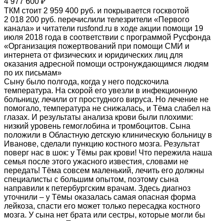
4 977 600 ₽
ТКМ стоит 2 959 400 руб. и покрывается госквотой
2 018 200 руб. перечислили телезрители «Первого
канала» и читатели rusfond.ru в ходе акции помощи 19
июля 2018 года в соответствии с программой Русфонда
«Организация пожертвований при помощи СМИ и
интернета от физических и юридических лиц для
оказания адресной помощи остронуждающимся людям
по их письмам»
Сыну было полгода, когда у него подскочила
температура. На скорой его увезли в инфекционную
больницу, лечили от простудного вируса. Но лечение не
помогало, температура не снижалась, и Тёма слабел на
глазах. И результаты анализа крови были плохими:
низкий уровень гемоглобина и тромбоцитов. Сына
положили в Областную детскую клиническую больницу в
Иванове, сделали пункцию костного мозга. Результат
поверг нас в шок: у Тёмы рак крови! Что пережила наша
семья после этого ужасного известия, словами не
передать! Тёма совсем маленький, лечить его должны
специалисты с большим опытом, поэтому сына
направили к петербургским врачам. Здесь диагноз
уточнили – у Тёмы оказалась самая опасная форма
лейкоза, спасти его может только пересадка костного
мозга. У сына нет брата или сестры, которые могли бы