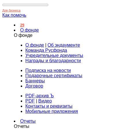
Для бизнеса
Как помочь
29
О фонде
О фонде
О фонде
|
Об эндаументе
Команда Русфонда
Учредительные документы
Награды и благодарности
Подписка на новости
Подарочные сертификаты
Баннеры
Договор
PDF-архив Ъ
PDF
|
Видео
Контакты и реквизиты
Мобильные приложения
Отчеты
Отчеты