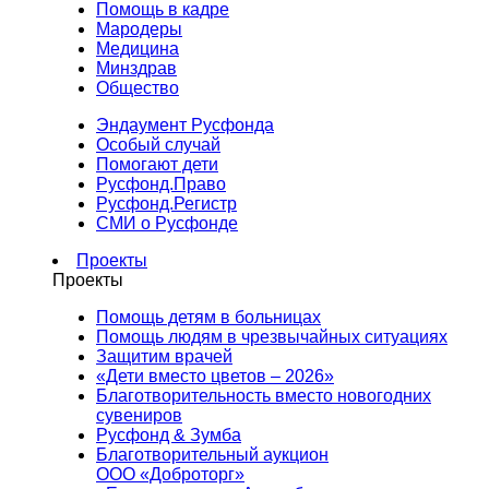
Помощь в кадре
Мародеры
Медицина
Минздрав
Общество
Эндаумент Русфонда
Особый случай
Помогают дети
Русфонд.Право
Русфонд.Регистр
СМИ о Русфонде
Проекты
Проекты
Помощь детям в больницах
Помощь людям в чрезвычайных ситуациях
Защитим врачей
«Дети вместо цветов – 2026»
Благотворительность вместо новогодних
сувениров
Русфонд & Зумба
Благотворительный аукцион
ООО «Доброторг»