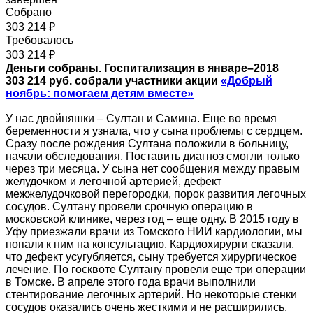
Собрано
303 214 ₽
Требовалось
303 214 ₽
Деньги собраны. Госпитализация в январе–2018
303 214 руб. собрали участники акции
«Добрый
ноябрь: помогаем детям вместе»
У нас двойняшки – Султан и Самина. Еще во время
беременности я узнала, что у сына проблемы с сердцем.
Сразу после рождения Султана положили в больницу,
начали обследования. Поставить диагноз смогли только
через три месяца. У сына нет сообщения между правым
желудочком и легочной артерией, дефект
межжелудочковой перегородки, порок развития легочных
сосудов. Султану провели срочную операцию в
московской клинике, через год – еще одну. В 2015 году в
Уфу приезжали врачи из Томского НИИ кардиологии, мы
попали к ним на консультацию. Кардиохирурги сказали,
что дефект усугубляется, сыну требуется хирургическое
лечение. По госквоте Султану провели еще три операции
в Томске. В апреле этого года врачи выполнили
стентирование легочных артерий. Но некоторые стенки
сосудов оказались очень жесткими и не расширились.