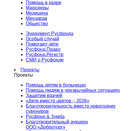
Помощь в кадре
Мародеры
Медицина
Минздрав
Общество
Эндаумент Русфонда
Особый случай
Помогают дети
Русфонд.Право
Русфонд.Регистр
СМИ о Русфонде
Проекты
Проекты
Помощь детям в больницах
Помощь людям в чрезвычайных ситуациях
Защитим врачей
«Дети вместо цветов – 2026»
Благотворительность вместо новогодних
сувениров
Русфонд & Зумба
Благотворительный аукцион
ООО «Доброторг»