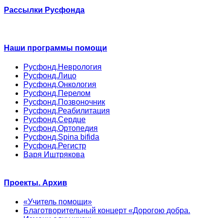
Рассылки Русфонда
Наши программы помощи
Русфонд.Неврология
Русфонд.Лицо
Русфонд.Онкология
Русфонд.Перелом
Русфонд.Позвоночник
Русфонд.Реабилитация
Русфонд.Сердце
Русфонд.Ортопедия
Русфонд.Spina bifida
Русфонд.Регистр
Варя Иштрякова
Проекты. Архив
«Учитель помощи»
Благотворительный концерт «Дорогою добра.