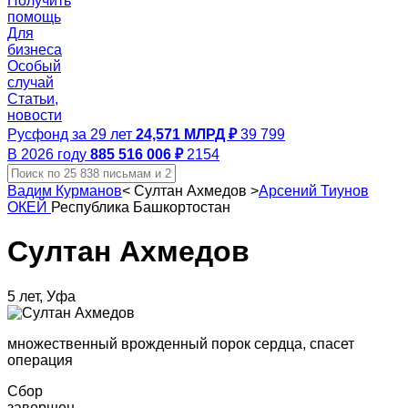
Получить
помощь
Для
бизнеса
Особый
случай
Статьи,
новости
Русфонд за 29 лет
24,571 МЛРД ₽
39 799
В 2026 году
885 516 006 ₽
2154
Вадим Курманов
<
Султан Ахмедов
>
Арсений Тиунов
ОКЕЙ
Республика Башкортостан
Султан Ахмедов
5 лет, Уфа
множественный врожденный порок сердца, спасет
операция
Сбор
завершен