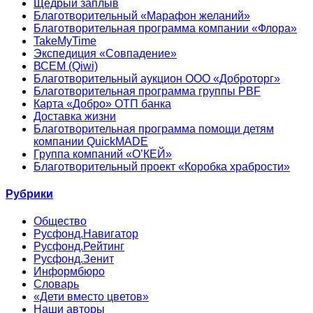
Щедрый заплыв
Благотворительный «Марафон желаний»
Благотворительная программа компании «Флора»
TakeMyTime
Экспедиция «Совпадение»
ВСЕМ (Qiwi)
Благотворительный аукцион ООО «Доброторг»
Благотворительная программа группы PBF
Карта «Добро» ОТП банка
Доставка жизни
Благотворительная программа помощи детям
компании QuickMADE
Группа компаний «О’КЕЙ»
Благотворительный проект «Коробка храбрости»
Рубрики
Общество
Русфонд.Навигатор
Русфонд.Рейтинг
Русфонд.Зенит
Информбюро
Словарь
«Дети вместо цветов»
Наши авторы