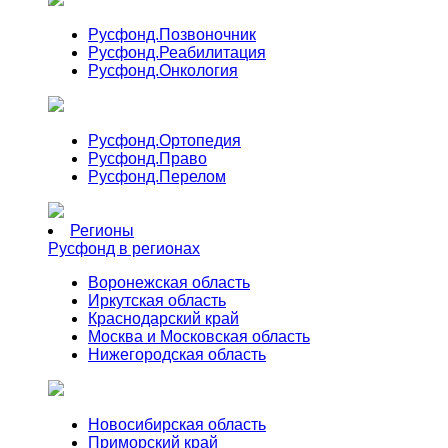
Русфонд.
Позвоночник
Русфонд.
Реабилитация
Русфонд.
Онкология
Русфонд.
Ортопедия
Русфонд.
Право
Русфонд.
Перелом
Регионы
Русфонд в регионах
Воронежская область
Иркутская область
Краснодарский край
Москва и Московская область
Нижегородская область
Новосибирская область
Приморский край