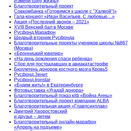
Измени одну жизнь»
Благотворительный проект
Совкомбанка «Готовимся к школе с "Халвой"!»
Гала-концерт «Иван Васильев. С любовью…»
Акция «Последний звонок – 2021»
XVIII Венский бал в Москве
Русфонд.Марафон
Щедрый вторник Русфонда
Благотворительные проекты учеников школы №867
(Москва)
«Бронницкий ювелир»
«На день рождения спаси ребенка»
Сбор для пострадавших в авиакатастрофе
Бюллетень доноров костного мозга Кровь5
Русфонд.Зенит
Русфонд.Ironstar
«Будем жить!» в Екатеринбурге
Фотовыставка «Угадай донора»
Благотворительный показ к/ф «Война Анны»
Благотворительный проект компании ALBA
Благотворительная акция «Главпсихплав»
Дмитрий Хворостовский
и друзья – детям
Благотворительный онлайн‑марафон
«Апрель на подъеме»