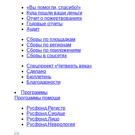
«Вы помогли, спасибо!»
Куда пошли ваши деньги
Отчет о пожертвованиях
Годовые отчеты
Аудит
Сборы по площадкам
Сборы по регионам
Сборы по приложениям
Сборы в соцсетях
Спецпроект «Четверть века»
Сделано
Бюллетень
Благодарности
Программы
Программы помощи
Русфонд.
Регистр
Русфонд.
Сердце
Русфонд.
Лицо
Русфонд.
Неврология