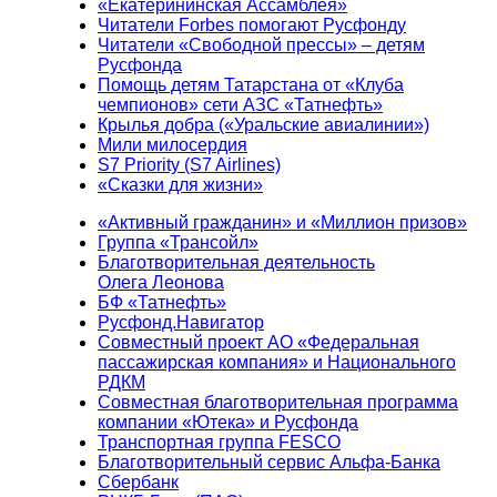
«Екатерининская Ассамблея»
Читатели Forbes помогают Русфонду
Читатели «Свободной прессы» – детям
Русфонда
Помощь детям Татарстана от «Клуба
чемпионов» сети АЗС «Татнефть»
Крылья добра («Уральские авиалинии»)
Мили милосердия
S7 Priority (S7 Airlines)
«Сказки для жизни»
«Активный гражданин» и «Миллион призов»
Группа «Трансойл»
Благотворительная деятельность
Олега Леонова
БФ «Татнефть»
Русфонд.Навигатор
Совместный проект АО «Федеральная
пассажирская компания» и Национального
РДКМ
Совместная благотворительная программа
компании «Ютека» и Русфонда
Транспортная группа FESCO
Благотворительный сервис Альфа-Банка
Сбербанк