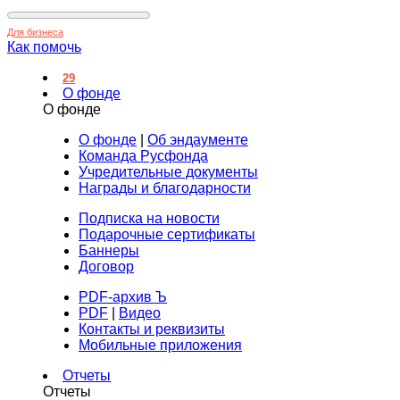
Для бизнеса
Как помочь
29
О фонде
О фонде
О фонде
|
Об эндаументе
Команда Русфонда
Учредительные документы
Награды и благодарности
Подписка на новости
Подарочные сертификаты
Баннеры
Договор
PDF-архив Ъ
PDF
|
Видео
Контакты и реквизиты
Мобильные приложения
Отчеты
Отчеты