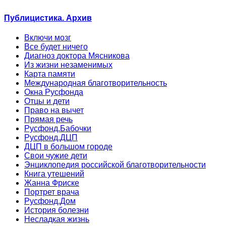
Публицистика. Архив
Включи мозг
Все будет ничего
Диагноз доктора Мясникова
Из жизни незаменимых
Карта памяти
Международная благотворительность
Окна Русфонда
Отцы и дети
Право на вычет
Прямая речь
Русфонд.Бабочки
Русфонд.ДЦП
ДЦП в большом городе
Свои чужие дети
Энциклопедия российской благотворительности
Книга утешений
Жанна Фриске
Портрет врача
Русфонд.Дом
История болезни
Несладкая жизнь