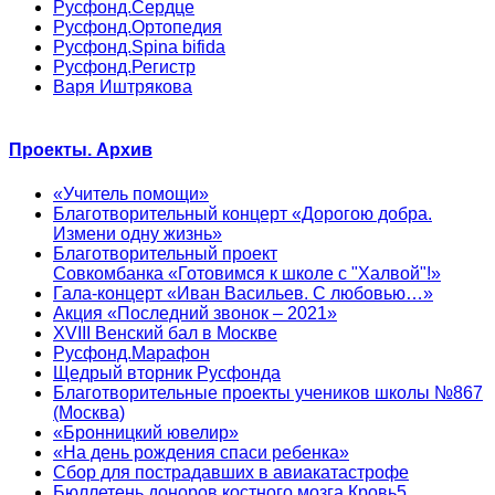
Русфонд.Сердце
Русфонд.Ортопедия
Русфонд.Spina bifida
Русфонд.Регистр
Варя Иштрякова
Проекты. Архив
«Учитель помощи»
Благотворительный концерт «Дорогою добра.
Измени одну жизнь»
Благотворительный проект
Совкомбанка «Готовимся к школе с "Халвой"!»
Гала-концерт «Иван Васильев. С любовью…»
Акция «Последний звонок – 2021»
XVIII Венский бал в Москве
Русфонд.Марафон
Щедрый вторник Русфонда
Благотворительные проекты учеников школы №867
(Москва)
«Бронницкий ювелир»
«На день рождения спаси ребенка»
Сбор для пострадавших в авиакатастрофе
Бюллетень доноров костного мозга Кровь5