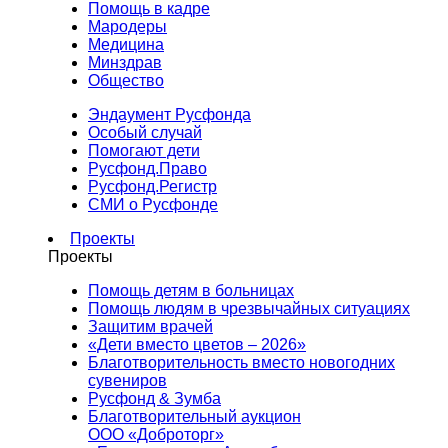
Помощь в кадре
Мародеры
Медицина
Минздрав
Общество
Эндаумент Русфонда
Особый случай
Помогают дети
Русфонд.Право
Русфонд.Регистр
СМИ о Русфонде
Проекты
Проекты
Помощь детям в больницах
Помощь людям в чрезвычайных ситуациях
Защитим врачей
«Дети вместо цветов – 2026»
Благотворительность вместо новогодних
сувениров
Русфонд & Зумба
Благотворительный аукцион
ООО «Доброторг»