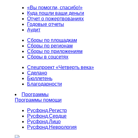
«Вы помогли, спасибо!»
Куда пошли ваши деньги
Отчет о пожертвованиях
Годовые отчеты
Аудит
Сборы по площадкам
Сборы по регионам
Сборы по приложениям
Сборы в соцсетях
Спецпроект «Четверть века»
Сделано
Бюллетень
Благодарности
Программы
Программы помощи
Русфонд.
Регистр
Русфонд.
Сердце
Русфонд.
Лицо
Русфонд.
Неврология