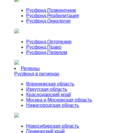
Русфонд.
Позвоночник
Русфонд.
Реабилитация
Русфонд.
Онкология
Русфонд.
Ортопедия
Русфонд.
Право
Русфонд.
Перелом
Регионы
Русфонд в регионах
Воронежская область
Иркутская область
Краснодарский край
Москва и Московская область
Нижегородская область
Новосибирская область
Приморский край