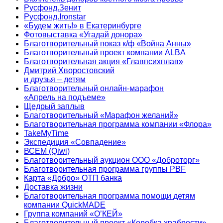
Русфонд.Зенит
Русфонд.Ironstar
«Будем жить!» в Екатеринбурге
Фотовыставка «Угадай донора»
Благотворительный показ к/ф «Война Анны»
Благотворительный проект компании ALBA
Благотворительная акция «Главпсихплав»
Дмитрий Хворостовский
и друзья – детям
Благотворительный онлайн‑марафон
«Апрель на подъеме»
Щедрый заплыв
Благотворительный «Марафон желаний»
Благотворительная программа компании «Флора»
TakeMyTime
Экспедиция «Совпадение»
ВСЕМ (Qiwi)
Благотворительный аукцион ООО «Доброторг»
Благотворительная программа группы PBF
Карта «Добро» ОТП банка
Доставка жизни
Благотворительная программа помощи детям
компании QuickMADE
Группа компаний «О’КЕЙ»
Благотворительный проект «Коробка храбрости»