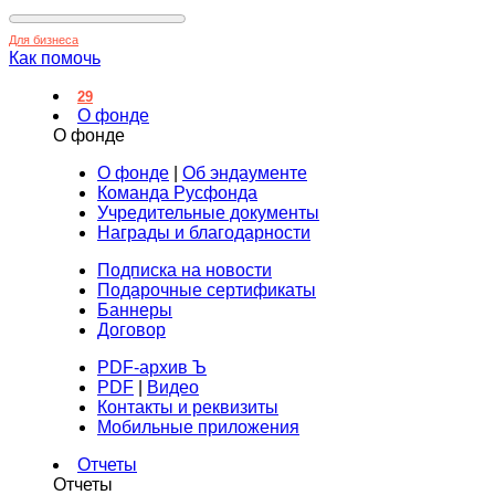
Для бизнеса
Как помочь
29
О фонде
О фонде
О фонде
|
Об эндаументе
Команда Русфонда
Учредительные документы
Награды и благодарности
Подписка на новости
Подарочные сертификаты
Баннеры
Договор
PDF-архив Ъ
PDF
|
Видео
Контакты и реквизиты
Мобильные приложения
Отчеты
Отчеты