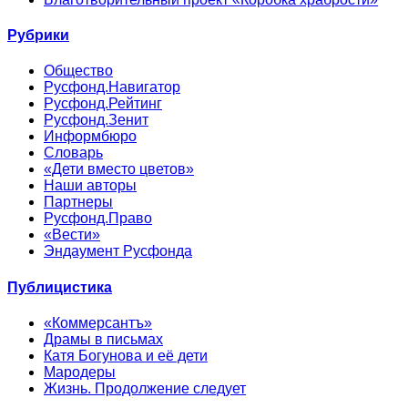
Рубрики
Общество
Русфонд.Навигатор
Русфонд.Рейтинг
Русфонд.Зенит
Информбюро
Словарь
«Дети вместо цветов»
Наши авторы
Партнеры
Русфонд.Право
«Вести»
Эндаумент Русфонда
Публицистика
«Коммерсантъ»
Драмы в письмах
Катя Богунова и её дети
Мародеры
Жизнь. Продолжение следует