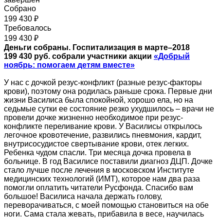
Собрано
199 430 ₽
Требовалось
199 430 ₽
Деньги собраны. Госпитализация в марте–2018
199 430 руб. собрали участники акции
«Добрый
ноябрь: помогаем детям вместе»
У нас с дочкой резус-конфликт (разные резус-факторы
крови), поэтому она родилась раньше срока. Первые дни
жизни Василиса была спокойной, хорошо ела, но на
седьмые сутки ее состояние резко ухудшилось – врачи не
провели дочке жизненно необходимое при резус-
конфликте переливание крови. У Василисы открылось
легочное кровотечение, развились пневмония, кардит,
внутрисосудистое свертывание крови, отек легких.
Ребенка чудом спасли. Три месяца дочка провела в
больнице. В год Василисе поставили диагноз ДЦП. Дочке
стало лучше после лечения в московском Институте
медицинских технологий (ИМТ), которое нам два раза
помогли оплатить читатели Русфонда. Спасибо вам
большое! Василиса начала держать голову,
переворачиваться, с моей помощью становиться на обе
ноги. Сама стала жевать, прибавила в весе, научилась