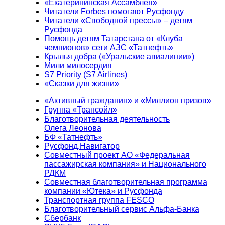
«Екатерининская Ассамблея»
Читатели Forbes помогают Русфонду
Читатели «Свободной прессы» – детям
Русфонда
Помощь детям Татарстана от «Клуба
чемпионов» сети АЗС «Татнефть»
Крылья добра («Уральские авиалинии»)
Мили милосердия
S7 Priority (S7 Airlines)
«Сказки для жизни»
«Активный гражданин» и «Миллион призов»
Группа «Трансойл»
Благотворительная деятельность
Олега Леонова
БФ «Татнефть»
Русфонд.Навигатор
Совместный проект АО «Федеральная
пассажирская компания» и Национального
РДКМ
Совместная благотворительная программа
компании «Ютека» и Русфонда
Транспортная группа FESCO
Благотворительный сервис Альфа-Банка
Сбербанк