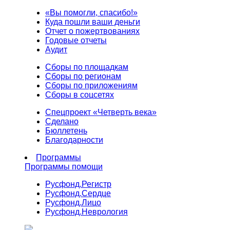
«Вы помогли, спасибо!»
Куда пошли ваши деньги
Отчет о пожертвованиях
Годовые отчеты
Аудит
Сборы по площадкам
Сборы по регионам
Сборы по приложениям
Сборы в соцсетях
Спецпроект «Четверть века»
Сделано
Бюллетень
Благодарности
Программы
Программы помощи
Русфонд.
Регистр
Русфонд.
Сердце
Русфонд.
Лицо
Русфонд.
Неврология