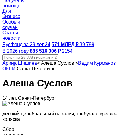
Получить
помощь
Для
бизнеса
Особый
случай
Статьи,
новости
Русфонд за 29 лет
24,571 МЛРД ₽
39 799
В 2026 году
885 516 006 ₽
2154
Арина Шишина
<
Алеша Суслов
>
Вадим Курманов
ОКЕЙ
Санкт-Петербург
Алеша Суслов
14 лет, Санкт-Петербург
детский церебральный паралич, требуется кресло-
коляска
Сбор
завершен