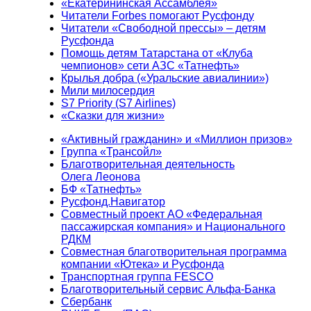
«Екатерининская Ассамблея»
Читатели Forbes помогают Русфонду
Читатели «Свободной прессы» – детям
Русфонда
Помощь детям Татарстана от «Клуба
чемпионов» сети АЗС «Татнефть»
Крылья добра («Уральские авиалинии»)
Мили милосердия
S7 Priority (S7 Airlines)
«Сказки для жизни»
«Активный гражданин» и «Миллион призов»
Группа «Трансойл»
Благотворительная деятельность
Олега Леонова
БФ «Татнефть»
Русфонд.Навигатор
Совместный проект АО «Федеральная
пассажирская компания» и Национального
РДКМ
Совместная благотворительная программа
компании «Ютека» и Русфонда
Транспортная группа FESCO
Благотворительный сервис Альфа-Банка
Сбербанк