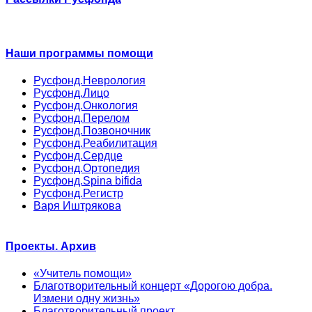
Наши программы помощи
Русфонд.Неврология
Русфонд.Лицо
Русфонд.Онкология
Русфонд.Перелом
Русфонд.Позвоночник
Русфонд.Реабилитация
Русфонд.Сердце
Русфонд.Ортопедия
Русфонд.Spina bifida
Русфонд.Регистр
Варя Иштрякова
Проекты. Архив
«Учитель помощи»
Благотворительный концерт «Дорогою добра.
Измени одну жизнь»
Благотворительный проект