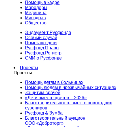
Помощь в кадре
Мародеры
Медицина
Минздрав
Общество
Эндаумент Русфонда
Особый случай
Помогают дети
Русфонд.Право
Русфонд.Регистр
СМИ о Русфонде
Проекты
Проекты
Помощь детям в больницах
Помощь людям в чрезвычайных ситуациях
Защитим врачей
«Дети вместо цветов – 2026»
Благотворительность вместо новогодних
сувениров
Русфонд & Зумба
Благотворительный аукцион
ООО «Доброторг»