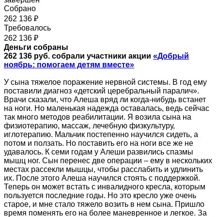
Собрано
262 136 ₽
Требовалось
262 136 ₽
Деньги собраны
262 136 руб. собрали участники акции
«Добрый
ноябрь: помогаем детям вместе»
У сына тяжелое поражение нервной системы. В год ему
поставили диагноз «детский церебральный паралич».
Врачи сказали, что Алеша вряд ли когда-нибудь встанет
на ноги. Но маленькая надежда оставалась, ведь сейчас
так много методов реабилитации. Я возила сына на
физиотерапию, массаж, лечебную физкультуру,
иглотерапию. Мальчик постепенно научился сидеть, а
потом и ползать. Но поставить его на ноги все же не
удавалось. К семи годам у Алеши развились спазмы
мышц ног. Сын перенес две операции – ему в нескольких
местах рассекли мышцы, чтобы расслабить и удлинить
их. После этого Алеша научился стоять с поддержкой.
Теперь он может встать с инвалидного кресла, которым
пользуется последние годы. Но это кресло уже очень
старое, и мне стало тяжело возить в нем сына. Пришло
время поменять его на более маневренное и легкое. За