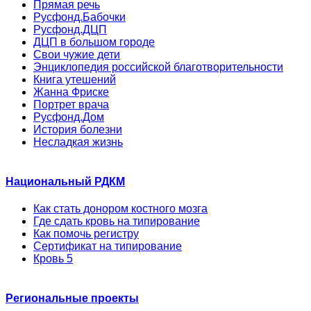
Прямая речь
Русфонд.Бабочки
Русфонд.ДЦП
ДЦП в большом городе
Свои чужие дети
Энциклопедия российской благотворительности
Книга утешений
Жанна Фриске
Портрет врача
Русфонд.Дом
История болезни
Несладкая жизнь
Национальный РДКМ
Как стать донором костного мозга
Где сдать кровь на типирование
Как помочь регистру
Сертификат на типирование
Кровь 5
Региональные проекты