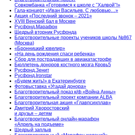
Совкомбанка «Готовимся к школе с "Халвой"!»
Гала-концерт «Иван Васильев. С любовью…»
Акция «Последний звонок – 2021»
XVIII Венский бал в Москве
Русфонд.Марафон
Щедрый вторник Русфонда
Благотворительные проекты учеников школы №867
(Москва)
«Бронницкий ювелир»
«На день рождения спаси ребенка»
Сбор для пострадавших в авиакатастрофе
Бюллетень доноров костного мозга Кровь5
Русфонд.Зенит
Русфонд.Ironstar
«Будем жить!» в Екатеринбурге
Фотовыставка «Угадай донора»
Благотворительный показ к/ф «Война Анны»
Благотворительный проект компании ALBA
Благотворительная акция «Главпсихплав»
Дмитрий Хворостовский
и друзья – детям
Благотворительный онлайн‑марафон
«Апрель на подъеме»
Щедрый заплыв