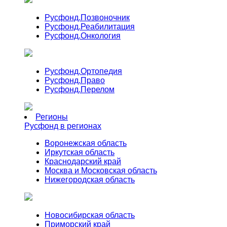
Русфонд.
Позвоночник
Русфонд.
Реабилитация
Русфонд.
Онкология
Русфонд.
Ортопедия
Русфонд.
Право
Русфонд.
Перелом
Регионы
Русфонд в регионах
Воронежская область
Иркутская область
Краснодарский край
Москва и Московская область
Нижегородская область
Новосибирская область
Приморский край