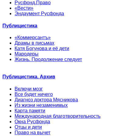
Русфонд.Право
«Вести»
Эндаумент Русфонда
Публицистика
«Коммерсантъ»
Драмы в письмах
Катя Богунова и её дети
Мародеры
Жизнь. Продолжение следует
Публицистика. Архив
Включи мозг
Все будет ничего
Диагноз доктора Мясникова
Из жизни незаменимых
Карта памяти
Международная благотворительность
Окна Русфонда
Отцы и дети
Право на вычет