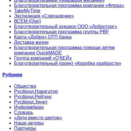
Благотворительный «Марафон желаний»
Благотворительная программа компании «Флора»
TakeMyTime
Экспедиция «Совпадение»
ВСЕМ (Qiwi)
Благотворительный аукцион ООО «Доброторг»
Благотворительная программа группы PBF
Карта «Добро» ОТП банка
Доставка жизни
Благотворительная программа помощи детям
компании QuickMADE
Группа компаний «О’КЕЙ»
Благотворительный проект «Коробка храбрости»
Рубрики
Общество
Русфонд.Навигатор
Русфонд.Рейтинг
Русфонд.Зенит
Информбюро
Словарь
«Дети вместо цветов»
Наши авторы
Партнеры