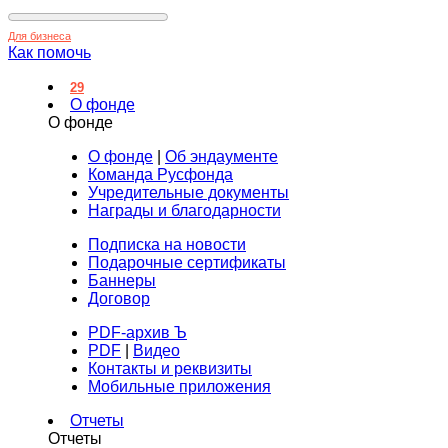
Для бизнеса
Как помочь
29
О фонде
О фонде
О фонде
|
Об эндаументе
Команда Русфонда
Учредительные документы
Награды и благодарности
Подписка на новости
Подарочные сертификаты
Баннеры
Договор
PDF-архив Ъ
PDF
|
Видео
Контакты и реквизиты
Мобильные приложения
Отчеты
Отчеты