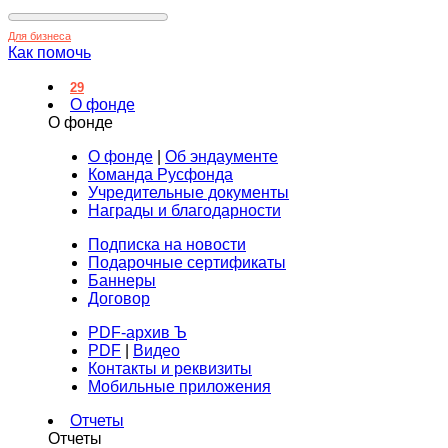
Для бизнеса
Как помочь
29
О фонде
О фонде
О фонде
|
Об эндаументе
Команда Русфонда
Учредительные документы
Награды и благодарности
Подписка на новости
Подарочные сертификаты
Баннеры
Договор
PDF-архив Ъ
PDF
|
Видео
Контакты и реквизиты
Мобильные приложения
Отчеты
Отчеты