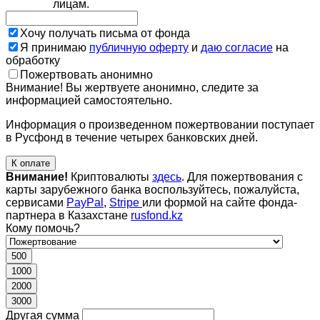
лицам.
Хочу получать письма от фонда
Я принимаю
публичную оферту
и
даю согласие
на
обработку
Пожертвовать анонимно
Внимание! Вы жертвуете анонимно, следите за
информацией самостоятельно.
Информация о произведенном пожертвовании поступает
в Русфонд в течение четырех банковских дней.
К оплате
Внимание!
Криптовалюты
здесь
. Для пожертвования с
карты зарубежного банка воспользуйтесь, пожалуйста,
сервисами
PayPal
,
Stripe
или формой на сайте фонда-
партнера в Казахстане
rusfond.kz
Кому помочь?
500
1000
2000
3000
Другая сумма