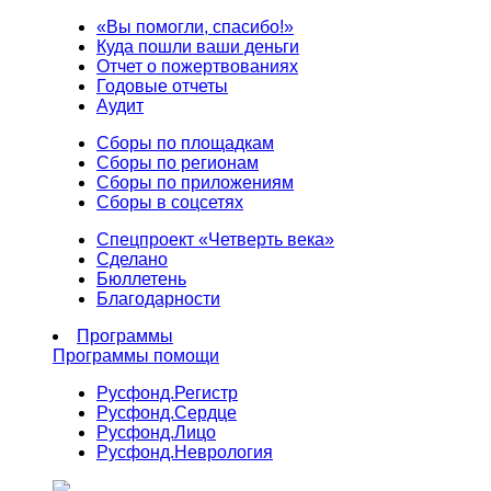
«Вы помогли, спасибо!»
Куда пошли ваши деньги
Отчет о пожертвованиях
Годовые отчеты
Аудит
Сборы по площадкам
Сборы по регионам
Сборы по приложениям
Сборы в соцсетях
Спецпроект «Четверть века»
Сделано
Бюллетень
Благодарности
Программы
Программы помощи
Русфонд.
Регистр
Русфонд.
Сердце
Русфонд.
Лицо
Русфонд.
Неврология