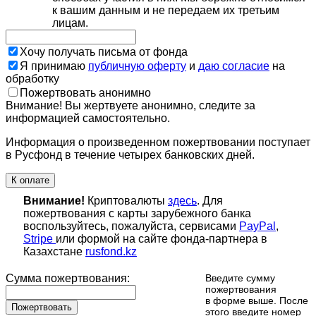
к вашим данным и не передаем их третьим
лицам.
Хочу получать письма от фонда
Я принимаю
публичную оферту
и
даю согласие
на
обработку
Пожертвовать анонимно
Внимание! Вы жертвуете анонимно, следите за
информацией самостоятельно.
Информация о произведенном пожертвовании поступает
в Русфонд в течение четырех банковских дней.
К оплате
Внимание!
Криптовалюты
здесь
. Для
пожертвования с карты зарубежного банка
воспользуйтесь, пожалуйста, сервисами
PayPal
,
Stripe
или формой на сайте фонда-партнера в
Казахстане
rusfond.kz
Сумма пожертвования:
Введите сумму
пожертвования
в форме выше. После
Пожертвовать
этого введите номер