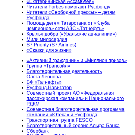
«Екатерининская Ассамблея»
Читатели Forbes помогают Русфонду
Читатели «Свободной прессы» – детям
Русфонда
Помощь детям Татарстана от «Клуба
чемпионов» сети АЗС «Татнефть»
Крылья добра («Уральские авиалинии»)
Мили милосердия
S7 Priority (S7 Airlines)
«Сказки для жизни»
«Активный гражданин» и «Миллион призов»
Группа «Трансойл»
Благотворительная деятельность
Олега Леонова
БФ «Татнефть»
Русфонд.Навигатор
Совместный проект АО «Федеральная
пассажирская компания» и Национального
РДКМ
Совместная благотворительная программа
компании «Ютека» и Русфонда
Транспортная группа FESCO
Благотворительный сервис Альфа-Банка
Сбербанк