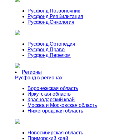
Русфонд.
Позвоночник
Русфонд.
Реабилитация
Русфонд.
Онкология
Русфонд.
Ортопедия
Русфонд.
Право
Русфонд.
Перелом
Регионы
Русфонд в регионах
Воронежская область
Иркутская область
Краснодарский край
Москва и Московская область
Нижегородская область
Новосибирская область
Приморский край