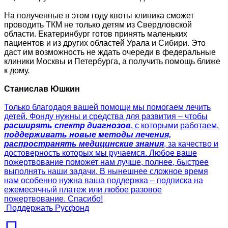
На полученные в этом году квоты клиника сможет
проводить ТКМ не только детям из Свердловской
области. Екатеринбург готов принять маленьких
пациентов и из других областей Урала и Сибири. Это
даст им возможность не ждать очереди в федеральные
клиники Москвы и Петербурга, а получить помощь ближе
к дому.
Станислав Юшкин
Только благодаря вашей помощи мы помогаем лечить
детей. Фонду нужны и средства для развития – чтобы
расширять спектр диагнозов
, с которыми работаем,
поддерживать новые методы лечения,
распространять медицинские знания
, за качество и
достоверность которых мы ручаемся. Любое ваше
пожертвование поможет нам лучше, полнее, быстрее
выполнять наши задачи. В нынешнее сложное время
нам особенно нужна ваша поддержка – подписка на
ежемесячный платеж или любое разовое
пожертвование. Спасибо!
Поддержать Русфонд