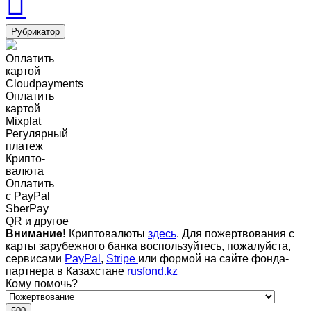
Рубрикатор
Оплатить
картой
Cloudpayments
Оплатить
картой
Mixplat
Регулярный
платеж
Крипто-
валюта
Оплатить
c PayPal
SberPay
QR и другое
Внимание!
Криптовалюты
здесь
. Для пожертвования с
карты зарубежного банка воспользуйтесь, пожалуйста,
сервисами
PayPal
,
Stripe
или формой на сайте фонда-
партнера в Казахстане
rusfond.kz
Кому помочь?
500