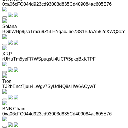
0xa06cFC044d923cd93003d835Cd409084ac605E76
Solana
BGbWHp9jsaTmcu9Z5LHYqaoJ6e73S1BJAA582cXWQ3cY
XRP
rUHuTm5yeFf7WSpuqsU4UCPt5pkqBxKTPF
Tron
TJ2bEnctTjuu4LWgv7SyUdNQ8sHW6ACywT
BNB Chain
0xa06cFC044d923cd93003d835Cd409084ac605E76