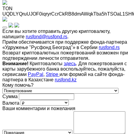
TON
UQDLYQruUJOF0iqryrCcrCkRB8dmAWqkTba5hTSOaL1SHf
Если вы хотите отправить другую криптовалюту,
напишите
rusfond@rusfond.rs
.
Приём обеспечивается при поддержке фонда-партнера
«Удружење "Русфонд Београд"» в Сербии
rusfond.rs
Возврат криптовалютных пожертвований возможен при
подтверждении личности отправителя.
Внимание!
Криптовалюты
здесь
. Для пожертвования с
карты зарубежного банка воспользуйтесь, пожалуйста,
сервисами
PayPal
,
Stripe
или формой на сайте фонда-
партнера в Казахстане
rusfond.kz
Кому помочь?
Сумма
Валюта
Ваши комментарии и пожелания