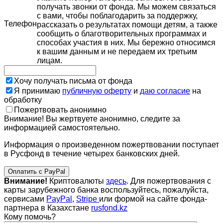
получать звонки от фонда. Мы можем связаться
с вами, чтобы поблагодарить за поддержку,
Телефон
рассказать о результатах помощи детям, а также
сообщить о благотворительных программах и
способах участия в них. Мы бережно относимся
к вашим данным и не передаем их третьим
лицам.
Хочу получать письма от фонда
Я принимаю
публичную оферту
и
даю согласие
на
обработку
Пожертвовать анонимно
Внимание! Вы жертвуете анонимно, следите за
информацией самостоятельно.
Информация о произведенном пожертвовании поступает
в Русфонд в течение четырех банковских дней.
Оплатить с PayPal
Внимание!
Криптовалюты
здесь
. Для пожертвования с
карты зарубежного банка воспользуйтесь, пожалуйста,
сервисами
PayPal
,
Stripe
или формой на сайте фонда-
партнера в Казахстане
rusfond.kz
Кому помочь?