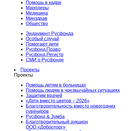
Помощь в кадре
Мародеры
Медицина
Минздрав
Общество
Эндаумент Русфонда
Особый случай
Помогают дети
Русфонд.Право
Русфонд.Регистр
СМИ о Русфонде
Проекты
Проекты
Помощь детям в больницах
Помощь людям в чрезвычайных ситуациях
Защитим врачей
«Дети вместо цветов – 2026»
Благотворительность вместо новогодних
сувениров
Русфонд & Зумба
Благотворительный аукцион
ООО «Доброторг»