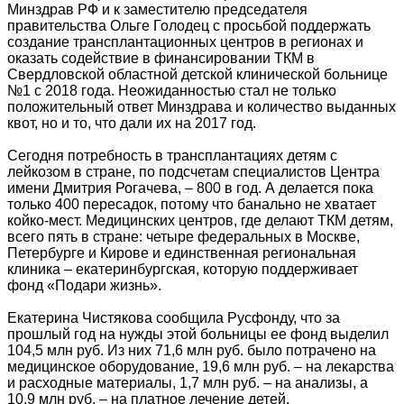
Минздрав РФ и к заместителю председателя
правительства Ольге Голодец с просьбой поддержать
создание трансплантационных центров в регионах и
оказать содействие в финансировании ТКМ в
Свердловской областной детской клинической больнице
№1 с 2018 года. Неожиданностью стал не только
положительный ответ Минздрава и количество выданных
квот, но и то, что дали их на 2017 год.
Сегодня потребность в трансплантациях детям с
лейкозом в стране, по подсчетам специалистов Центра
имени Дмитрия Рогачева, – 800 в год. А делается пока
только 400 пересадок, потому что банально не хватает
койко-мест. Медицинских центров, где делают ТКМ детям,
всего пять в стране: четыре федеральных в Москве,
Петербурге и Кирове и единственная региональная
клиника – екатеринбургская, которую поддерживает
фонд «Подари жизнь».
Екатерина Чистякова сообщила Русфонду, что за
прошлый год на нужды этой больницы ее фонд выделил
104,5 млн руб. Из них 71,6 млн руб. было потрачено на
медицинское оборудование, 19,6 млн руб. – на лекарства
и расходные материалы, 1,7 млн руб. – на анализы, а
10,9 млн руб. – на платное лечение детей.