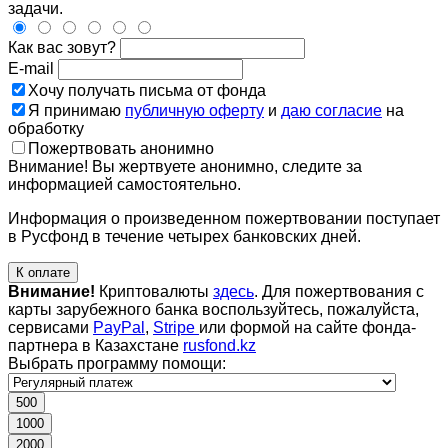
задачи.
Как вас зовут?
E-mail
Хочу получать письма от фонда
Я принимаю
публичную оферту
и
даю согласие
на
обработку
Пожертвовать анонимно
Внимание! Вы жертвуете анонимно, следите за
информацией самостоятельно.
Информация о произведенном пожертвовании поступает
в Русфонд в течение четырех банковских дней.
К оплате
Внимание!
Криптовалюты
здесь
. Для пожертвования с
карты зарубежного банка воспользуйтесь, пожалуйста,
сервисами
PayPal
,
Stripe
или формой на сайте фонда-
партнера в Казахстане
rusfond.kz
Выбрать программу помощи:
500
1000
2000