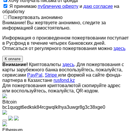
Хочу получать письма от фонда
Я принимаю
публичную оферту
и
даю согласие
на
обработку
Пожертвовать анонимно
Внимание! Вы жертвуете анонимно, следите за
информацией самостоятельно.
Информация о произведенном пожертвовании поступает
в Русфонд в течение четырех банковских дней.
Отписаться от регулярного пожертвования можно
здесь
К оплате
Внимание!
Криптовалюты
здесь
. Для пожертвования с
карты зарубежного банка воспользуйтесь, пожалуйста,
сервисами
PayPal
,
Stripe
или формой на сайте фонда-
партнера в Казахстане
rusfond.kz
Для пожертвования криптовалютой скопируйте адрес
или воспользуйтесь, пожалуйста, QR-кодом
.
Bitcoin
bc1quqgt6edksk84rcgwqlklhya3uwgr8g3c38xge0
Ethereum