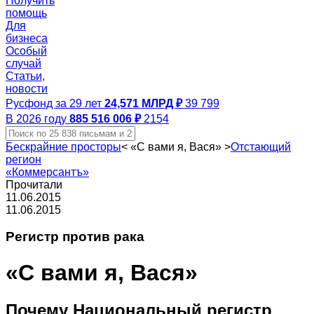
Получить
помощь
Для
бизнеса
Особый
случай
Статьи,
новости
Русфонд за 29 лет
24,571 МЛРД ₽
39 799
В 2026 году
885 516 006 ₽
2154
Бескрайние просторы
<
«С вами я, Вася»
>
Отстающий
регион
«Коммерсантъ»
Прочитали
11.06.2015
11.06.2015
Регистр против рака
«С вами я, Вася»
Почему Национальный регистр