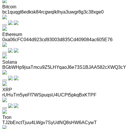
Bitcoin
bc1quqgt6edksk84rcgwqlklhya3uwgr8g3c38xge0
Ethereum
0xa06cFC044d923cd93003d835Cd409084ac605E76
Solana
BGbWHp9jsaTmcu9Z5LHYqaoJ6e73S1BJAA582cXWQ3cY
XRP
rUHuTm5yeFf7WSpuqsU4UCPt5pkqBxKTPF
Tron
TJ2bEnctTjuu4LWgv7SyUdNQ8sHW6ACywT