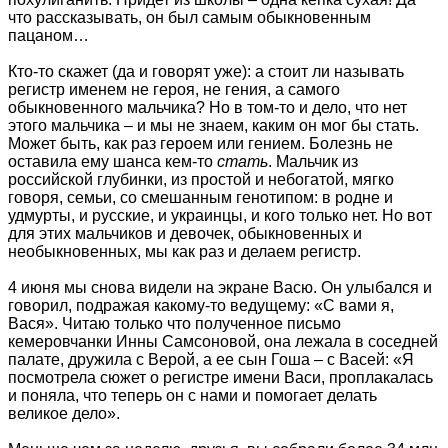
что рассказывать, он был самым обыкновенным
пацаном…
Кто-то скажет (да и говорят уже): а стоит ли называть
регистр именем не героя, не гения, а самого
обыкновенного мальчика? Но в том-то и дело, что нет
этого мальчика – и мы не знаем, каким он мог бы стать.
Может быть, как раз героем или гением. Болезнь не
оставила ему шанса кем-то
стать
. Мальчик из
российской глубинки, из простой и небогатой, мягко
говоря, семьи, со смешанным генотипом: в родне и
удмурты, и русские, и украинцы, и кого только нет. Но вот
для этих мальчиков и девочек, обыкновенных и
необыкновенных, мы как раз и делаем регистр.
4 июня мы снова видели на экране Васю. Он улыбался и
говорил, подражая какому-то ведущему: «С вами я,
Вася». Читаю только что полученное письмо
кемеровчанки Инны Самсоновой, она лежала в соседней
палате, дружила с Верой, а ее сын Гоша – с Васей: «Я
посмотрела сюжет о регистре имени Васи, проплакалась
и поняла, что теперь он с нами и помогает делать
великое дело».