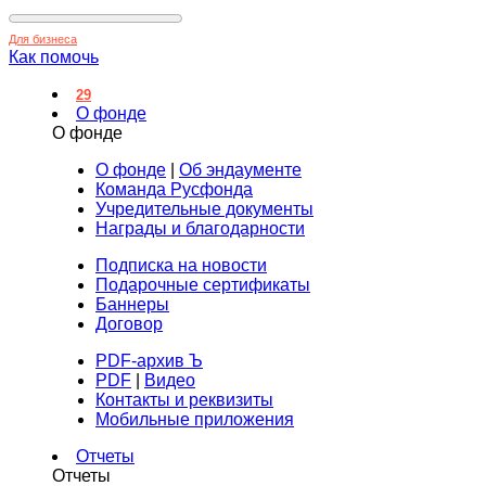
Для бизнеса
Как помочь
29
О фонде
О фонде
О фонде
|
Об эндаументе
Команда Русфонда
Учредительные документы
Награды и благодарности
Подписка на новости
Подарочные сертификаты
Баннеры
Договор
PDF-архив Ъ
PDF
|
Видео
Контакты и реквизиты
Мобильные приложения
Отчеты
Отчеты