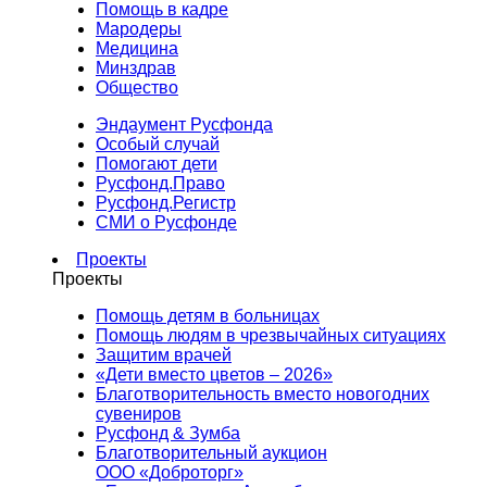
Помощь в кадре
Мародеры
Медицина
Минздрав
Общество
Эндаумент Русфонда
Особый случай
Помогают дети
Русфонд.Право
Русфонд.Регистр
СМИ о Русфонде
Проекты
Проекты
Помощь детям в больницах
Помощь людям в чрезвычайных ситуациях
Защитим врачей
«Дети вместо цветов – 2026»
Благотворительность вместо новогодних
сувениров
Русфонд & Зумба
Благотворительный аукцион
ООО «Доброторг»