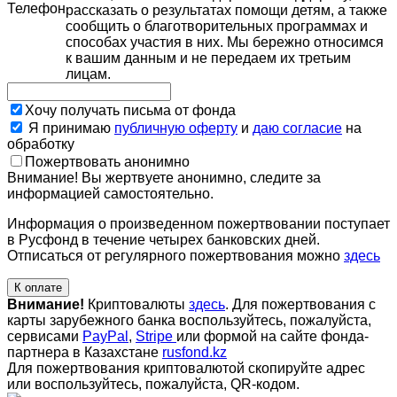
Телефон
рассказать о результатах помощи детям, а также
сообщить о благотворительных программах и
способах участия в них. Мы бережно относимся
к вашим данным и не передаем их третьим
лицам.
Хочу получать письма от фонда
Я принимаю
публичную оферту
и
даю согласие
на
обработку
Пожертвовать анонимно
Внимание! Вы жертвуете анонимно, следите за
информацией самостоятельно.
Информация о произведенном пожертвовании поступает
в Русфонд в течение четырех банковских дней.
Отписаться от регулярного пожертвования можно
здесь
К оплате
Внимание!
Криптовалюты
здесь
. Для пожертвования с
карты зарубежного банка воспользуйтесь, пожалуйста,
сервисами
PayPal
,
Stripe
или формой на сайте фонда-
партнера в Казахстане
rusfond.kz
Для пожертвования криптовалютой скопируйте адрес
или воспользуйтесь, пожалуйста, QR-кодом
.