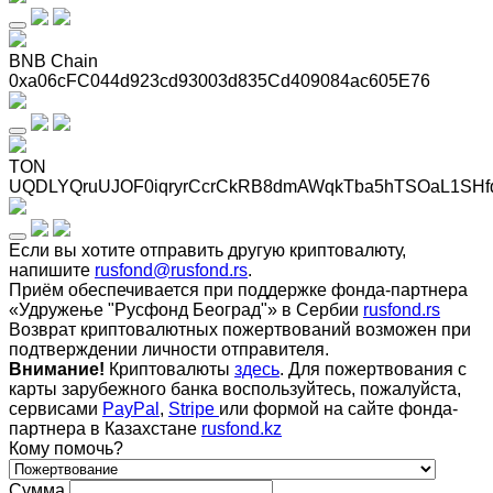
BNB Chain
0xa06cFC044d923cd93003d835Cd409084ac605E76
TON
UQDLYQruUJOF0iqryrCcrCkRB8dmAWqkTba5hTSOaL1SHf
Если вы хотите отправить другую криптовалюту,
напишите
rusfond@rusfond.rs
.
Приём обеспечивается при поддержке фонда-партнера
«Удружење "Русфонд Београд"» в Сербии
rusfond.rs
Возврат криптовалютных пожертвований возможен при
подтверждении личности отправителя.
Внимание!
Криптовалюты
здесь
. Для пожертвования с
карты зарубежного банка воспользуйтесь, пожалуйста,
сервисами
PayPal
,
Stripe
или формой на сайте фонда-
партнера в Казахстане
rusfond.kz
Кому помочь?
Сумма