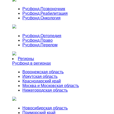
Русфонд.
Позвоночник
Русфонд.
Реабилитация
Русфонд.
Онкология
Русфонд.
Ортопедия
Русфонд.
Право
Русфонд.
Перелом
Регионы
Русфонд в регионах
Воронежская область
Иркутская область
Краснодарский край
Москва и Московская область
Нижегородская область
Новосибирская область
Приморский край