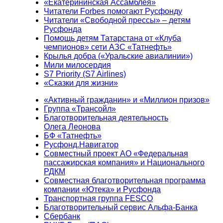
«Екатерининская Ассамблея»
Читатели Forbes помогают Русфонду
Читатели «Свободной прессы» – детям
Русфонда
Помощь детям Татарстана от «Клуба
чемпионов» сети АЗС «Татнефть»
Крылья добра («Уральские авиалинии»)
Мили милосердия
S7 Priority (S7 Airlines)
«Сказки для жизни»
«Активный гражданин» и «Миллион призов»
Группа «Трансойл»
Благотворительная деятельность
Олега Леонова
БФ «Татнефть»
Русфонд.Навигатор
Совместный проект АО «Федеральная
пассажирская компания» и Национального
РДКМ
Совместная благотворительная программа
компании «Ютека» и Русфонда
Транспортная группа FESCO
Благотворительный сервис Альфа-Банка
Сбербанк