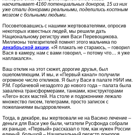
насчитывает 4160 потенциальных доноров, 15 из них
уже стали донорами реальными, поделились костным
мозгом с больными людьми.
Посоветовавшись с нашими жертвователями, опросив
некоторых известных людей, мы решили дать
Национальному регистру имя Васи Перевощикова.
Миллионы телезрителей помнят этого мальчика по
декабрьской акции
. «Я плакать не стараюсь, – говорил
Вася в камеру, нам с вами говорил, – потому что… я уже
наплакался».
Ваш отклик на этот сюжет, дорогие друзья, был
ошеломляющим. И мы, и «Первый канал» получили
огромное число откликов. Я был у Васи в палате НИИ им.
Р.М. Горбачевой незадолго до нового года – палата была
завалена трансформерами, танками, конструкторами
«Лего» всех мастей. На столе и подоконнике лежало
множество писем, телеграмм, просто записок с
пожеланиями выздоровления.
Тогда, в декабре, вы жертвовали не на Васино лечение –
деньги для Васи уже были, читатели Русфонда собрали
их раньше. «Первый» рассказал о том, как нужен России
единый, большой – Национальный регистр доноров