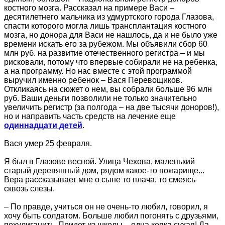
костного мозга. Рассказал на примере Васи –
десятилетнего мальчика из удмуртского города Глазова,
спасти которого могла лишь трансплантация костного
мозга, но донора для Васи не нашлось, да и не было уже
времени искать его за рубежом. Мы объявили сбор 60
млн руб. на развитие отечественного регистра – и мы
рисковали, потому что впервые собирали не на ребенка,
а на программу. Но нас вместе с этой программой
выручил именно ребенок – Вася Перевощиков.
Откликаясь на сюжет о нем, вы собрали больше 96 млн
руб. Ваши деньги позволили не только значительно
увеличить регистр (за полгода – на две тысячи доноров!),
но и направить часть средств на лечение еще
одиннадцати детей
.
Вася умер 25 февраля.
Я был в Глазове весной. Улица Чехова, маленький
старый деревянный дом, рядом какое-то пожарище...
Вера рассказывает мне о сыне то плача, то смеясь
сквозь слезы.
– По правде, учиться он не очень-то любил, говорил, я
хочу быть солдатом. Больше любил погонять с друзьями,
похулиганить. Придет из школы – одна кепка сухая! Да