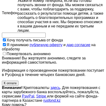
Укажите номер телефона, если вы готовы
получать звонки от фонда. Мы можем связаться
с вами, чтобы поблагодарить за поддержку,
Телефон
рассказать о результатах помощи детям, а также
сообщить о благотворительных программах и
способах участия в них. Мы бережно относимся
к вашим данным и не передаем их третьим
лицам.
Хочу получать письма от фонда
Я принимаю
публичную оферту
и
даю согласие
на
обработку
Пожертвовать анонимно
Внимание! Вы жертвуете анонимно, следите за
информацией самостоятельно.
Информация о произведенном пожертвовании поступает
в Русфонд в течение четырех банковских дней.
К оплате
Внимание!
Криптовалюты
здесь
. Для пожертвования с
карты зарубежного банка воспользуйтесь, пожалуйста,
сервисами
PayPal
,
Stripe
или формой на сайте фонда-
партнера в Казахстане
rusfond.kz
Кому помочь?